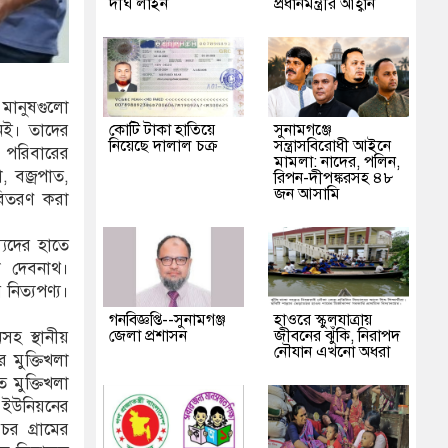
দীর্ঘ লাইন
প্রধানমন্ত্রীর আহ্বান
 মানুষগুলো
কোটি টাকা হাতিয়ে
‎সুনামগঞ্জে
েই। তাদের
নিয়েছে দালাল চক্র
সন্ত্রাসবিরোধী আইনে
 পরিবারের
মামলা: নাদের, পলিন,
, বজ্রপাত,
রিপন-দীপঙ্করসহ ৪৮
জন আসামি
 বিতরণ করা
্যদের হাতে
না দেবনাথ।
নিত্যপণ্য।
গনবিজ্ঞপ্তি--সুনামগঞ্জ
হাওরে স্কুলযাত্রায়
জেলা প্রশাসন
জীবনের ঝুঁকি, নিরাপদ
সহ স্থানীয়
নৌযান এখনো অধরা
 মুক্তিখলা
 মুক্তিখলা
 ইউনিয়নের
চর গ্রামের