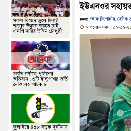
ইউএনওর সহায়তা 
স্টাফ রিপোর্টার, দৈনিক স
সকল বিভেদ ভুলে দিরাই-
শাল্লার উন্নয়ন করতে চাই :
আপলোড সময় : ০২-০৬-২০২৬ 
এমপি নাছির উদ্দিন চৌধুরী
চলতি নদীতে পুলিশের
অভিযান : ৩টি বালুপাথর ভর্তি
নৌকাসহ আটক ৮
জুলাইয়ে ৪৫৮ সড়ক দুর্ঘটনায়