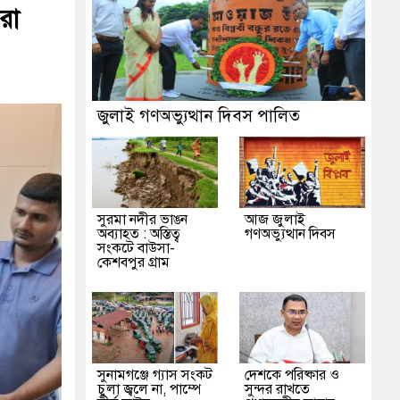
‎সুনামগঞ্জে সন্ত্রাসবিরোধী আইনে মামলা: নাদের, 
রা
পৈতৃক সম্পত্তির রেকর্ড সংশোধন ও স্বত্ব ফেরতের দাব
মইয়ার হাওরে নৌকাডুবিতে নিহত ২, নিখোঁজ ২, ভব
জুলাই গণঅভ্যুত্থান দিবস পালিত
সুরমা নদীর ভাঙন
আজ জুলাই
অব্যাহত : অস্তিত্ব
গণঅভ্যুত্থান দিবস
সংকটে বাউসা-
কেশবপুর গ্রাম
সুনামগঞ্জে গ্যাস সংকট
দেশকে পরিষ্কার ও
চুলা জ্বলে না, পাম্পে
সুন্দর রাখতে