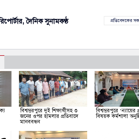
রিপোর্টার, দৈনিক সুনামকণ্ঠ
প্রতিবেদকের স
ক্য
বিশ্বম্ভরপুরে দুই শিক্ষার্থীসহ ৩
বিশ্বম্ভরপুরে ‘ন্যায়ের প
জনের ওপর হামলার প্রতিবাদে
বিষয়ক কর্মশালা অনুষ্
মানববন্ধন