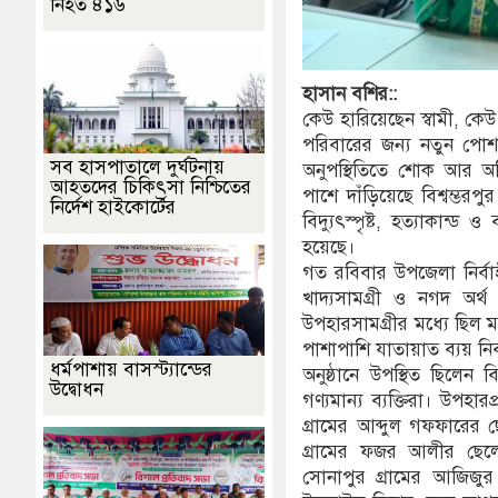
নিহত ৪১৬
হাসান
বশির::
কেউ হারিয়েছেন স্বামী, কে
পরিবারের জন্য নতুন প
সব হাসপাতালে দুর্ঘটনায়
অনুপস্থিতিতে শোক আর অ
আহতদের চিকিৎসা নিশ্চিতের
পাশে দাঁড়িয়েছে বিশ্বম্ভরপ
নির্দেশ হাইকোর্টের
বিদ্যুৎস্পৃষ্ট, হত্যাকান
হয়েছে।
গত রবিবার উপজেলা নির্বা
খাদ্যসামগ্রী ও নগদ অর্থ
উপহারসামগ্রীর মধ্যে ছিল 
পাশাপাশি যাতায়াত ব্যয় নির
ধর্মপাশায় বাসস্ট্যান্ডের
অনুষ্ঠানে উপস্থিত ছিলেন 
উদ্বোধন
গণ্যমান্য ব্যক্তিরা। উপহা
গ্রামের আব্দুল গফফারের 
গ্রামের ফজর আলীর ছেলে 
সোনাপুর গ্রামের আজিজুর 