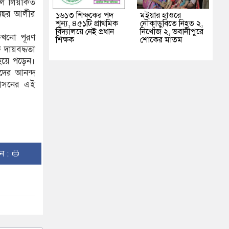
েলে লিয়াকত
 আনছর আলীর
১৬১৩ শিক্ষকের পদ
মইয়ার হাওরে
শূন্য, ৪৫১টি প্রাথমিক
নৌকাডুবিতে নিহত ২,
বিদ্যালয়ে নেই প্রধান
নিখোঁজ ২, ভবানীপুরে
কখনো পূরণ
শিক্ষক
শোকের মাতম
দায়বদ্ধতা
 হয়ে পড়েন।
দের আনন্দ
শাসনের এই
ুন :