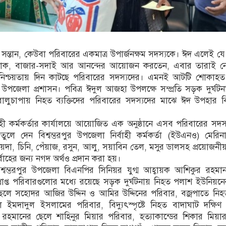
উ সন্তান, কেউবা পরিবারের একমাত্র উপার্জনক্ষম সদস্যকে। ঈদ এলেই যে
োশাক, বাজার-সদাই আর আনন্দের আয়োজন করতেন, এবার তারাই ন
নিশ্চয়তায় দিন কাটছে পরিবারের সদস্যদের। এমনই আটটি শোকাহত
ুর উপজেলা প্রশাসন। পবিত্র ঈদুল আজহা উপলক্ষে সম্প্রতি সড়ক দুর্ঘটনা
্ড ও বালুচাপায় নিহত ব্যক্তিদের পরিবারের সদস্যদের মাঝে ঈদ উপহার
হী কর্মকর্তার কার্যালয়ে আয়োজিত এক অনুষ্ঠানে এসব পরিবারের সদস
 তুলে দেন বিশ্বম্ভরপুর উপজেলা নির্বাহী কর্মকর্তা (ইউএনও) মেরি
ময়দা, চিনি, পেঁয়াজ, রসুন, আলু, সয়াবিন তেল, মসুর ডালসহ প্রয়োজনীয় 
্বাহের জন্য নগদ অর্থও প্রদান করা হয়।
বিশ্বম্ভরপুর উপজেলা বিএনপির সিনিয়র যুগ্ম আহ্বায়ক আশিকুর রহমান
রপ্রাপ্ত পরিবারগুলোর মধ্যে রয়েছে সড়ক দুর্ঘটনায় নিহত পলাশ ইউনিয়নের
ছেলে সহোদর আজির উদ্দিন ও আমির উদ্দিনের পরিবার, বজ্রপাতে নিহত
ইমদাদুল ইসলামের পরিবার, বিদ্যুৎস্পৃষ্টে নিহত বাদাঘাট দক্ষিণ
রহমানের ছেলে শাহিনুর মিয়ার পরিবার, হত্যাকান্ডের শিকার মিয়ার