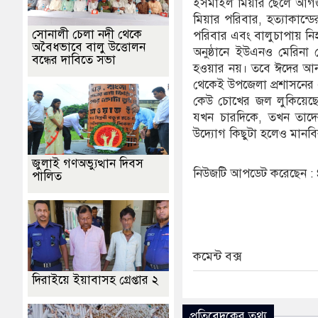
ইসমাইল মিয়ার ছেলে আগজর 
মিয়ার পরিবার, হত্যাকান্
সোনালী চেলা নদী থেকে
পরিবার এবং বালুচাপায় নি
অবৈধভাবে বালু উত্তোলন
অনুষ্ঠানে ইউএনও মেরিনা
বন্ধের দাবিতে সভা
হওয়ার নয়। তবে ঈদের আনন
থেকেই উপজেলা প্রশাসনের এ
কেউ চোখের জল লুকিয়েছেন
যখন চারদিকে, তখন তাদে
উদ্যোগ কিছুটা হলেও মানবি
জুলাই গণঅভ্যুত্থান দিবস
নিউজটি আপডেট করেছেন 
পালিত
কমেন্ট বক্স
দিরাইয়ে ইয়াবাসহ গ্রেপ্তার ২
প্রতিবেদকের তথ্য