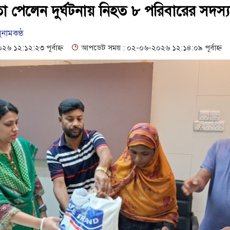
পেলেন দুর্ঘটনায় নিহত ৮ পরিবারের সদস্য
ুনামকণ্ঠ
১২:১২:২৩ পূর্বাহ্ন
আপডেট সময় : ০২-০৬-২০২৬ ১২:১৪:০৯ পূর্বাহ্ন