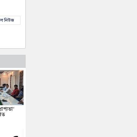
কল নিউজ
্রাপ্যতা’
ঠিত