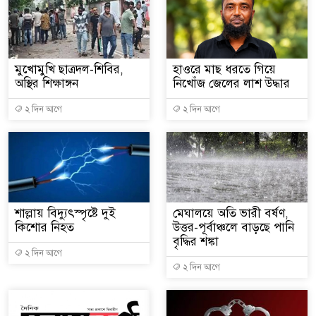
মুখোমুখি ছাত্রদল-শিবির,
হাওরে মাছ ধরতে গিয়ে
অস্থির শিক্ষাঙ্গন
নিখোঁজ জেলের লাশ উদ্ধার
২ দিন আগে
২ দিন আগে
শাল্লায় বিদ্যুৎস্পৃষ্টে দুই
মেঘালয়ে অতি ভারী বর্ষণ,
কিশোর নিহত
উত্তর-পূর্বাঞ্চলে বাড়ছে পানি
বৃদ্ধির শঙ্কা
২ দিন আগে
২ দিন আগে