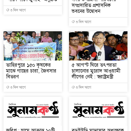
সম্প্রসারিত প্রশাসনিক
৩ দিন আগে
ভবনের উদ্বোধন
৩ দিন আগে
তাহিরপুরে ১৫০ কৃষকের
৫ আগস্ট ঘিরে তৎপরতা
মাঝে গাছের চারা, জৈবসার
চালানোর মুরোদ আওয়ামী
বিতরণ
লীগের নেই : স্বরাষ্ট্রমন্ত্রী
৩ দিন আগে
৩ দিন আগে
জরিপ : হামে আক্রান্ত ১০টি
বড়ইউড়ি মাদ্রাসার অধ্যক্ষকে