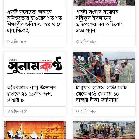
একটি কলেজের অভাবে
পাল্টা সংবাদ সম্মেলন
অনিশ্চয়তায় হাওরের শত শত
রফিকুল ইসলামের
শিক্ষার্থীর ভবিষ্যৎ, স্বপ্ন থামে
প্রতিপক্ষের সব অভিযোগ
মাধ্যমিকেই
প্রত্যাখ্যান
২ দিন আগে
২ দিন আগে
অবৈধভাবে বালু উত্তোলন
টাঙ্গুয়ার হাওরে হাউজবোট
ছাতকে ২১ ড্রেজার জব্দ,
থেকে বর্জ্য ফেলায় ১০
গ্রেপ্তার ৯
হাজার টাকা জরিমানা
২ দিন আগে
২ দিন আগে