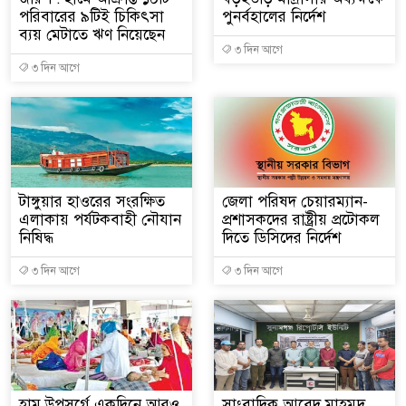
পরিবারের ৯টিই চিকিৎসা
পুনর্বহালের নির্দেশ
ব্যয় মেটাতে ঋণ নিয়েছেন
৩ দিন আগে
৩ দিন আগে
টাঙ্গুয়ার হাওরের সংরক্ষিত
জেলা পরিষদ চেয়ারম্যান-
এলাকায় পর্যটকবাহী নৌযান
প্রশাসকদের রাষ্ট্রীয় প্রটোকল
নিষিদ্ধ
দিতে ডিসিদের নির্দেশ
৩ দিন আগে
৩ দিন আগে
হাম উপসর্গে একদিনে আরও
সাংবাদিক আবেদ মাহমুদ