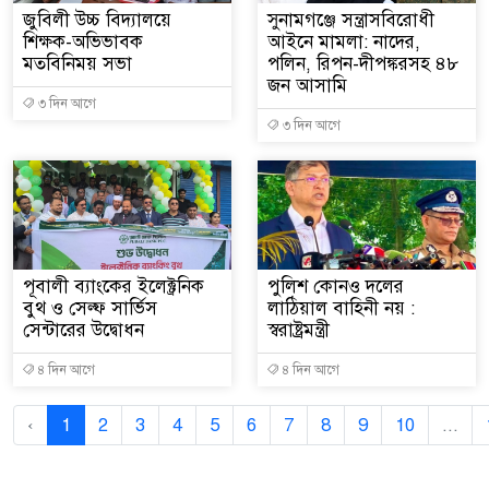
জুবিলী উচ্চ বিদ্যালয়ে
‎সুনামগঞ্জে সন্ত্রাসবিরোধী
শিক্ষক-অভিভাবক
আইনে মামলা: নাদের,
মতবিনিময় সভা
পলিন, রিপন-দীপঙ্করসহ ৪৮
জন আসামি
৩ দিন আগে
৩ দিন আগে
পূবালী ব্যাংকের ইলেক্ট্রনিক
পুলিশ কোনও দলের
বুথ ও সেল্ফ সার্ভিস
লাঠিয়াল বাহিনী নয় :
সেন্টারের উদ্বোধন
স্বরাষ্ট্রমন্ত্রী
৪ দিন আগে
৪ দিন আগে
‹
1
2
3
4
5
6
7
8
9
10
...