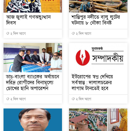
আজ জুলাই গণঅভ্যুত্থান
শান্তিপুর নদীতে বালু লুটের
দিবস
ঘটনায় ৮ নৌকা বিনষ্ট
২ দিন আগে
২ দিন আগে
ডাচ্-বাংলা ব্যাংকের অর্থায়নে
ইউরোপের স্বপ্ন দেখিয়ে
দরিদ্র রোগীদের বিনামূল্যে
সর্বস্বান্ত : দালালচক্রের
চোখের ছানি অপারেশন
লাগাম টানতেই হবে
২ দিন আগে
২ দিন আগে