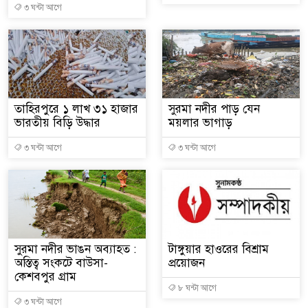
৩ ঘন্টা আগে
কাডুবিতে নিহত ২, নিখোঁজ ২, ভবানীপুরে শোকের
র অভিযোগে সংবাদ সম্মেলন, নিরাপত্তা ও সুষ্ঠু
তাহিরপুরে ১ লাখ ৩১ হাজার
সুরমা নদীর পাড় যেন
ভারতীয় বিড়ি উদ্ধার
ময়লার ভাগাড়
৩ ঘন্টা আগে
৩ ঘন্টা আগে
সুরমা নদীর ভাঙন অব্যাহত :
টাঙ্গুয়ার হাওরের বিশ্রাম
অস্তিত্ব সংকটে বাউসা-
প্রয়োজন
কেশবপুর গ্রাম
৮ ঘন্টা আগে
৩ ঘন্টা আগে