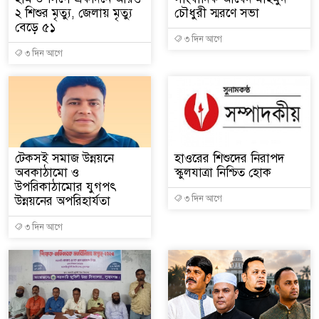
২ শিশুর মৃত্যু, জেলায় মৃত্যু
চৌধুরী স্মরণে সভা
বেড়ে ৫১
৩ দিন আগে
৩ দিন আগে
টেকসই সমাজ উন্নয়নে
হাওরের শিশুদের নিরাপদ
অবকাঠামো ও
স্কুলযাত্রা নিশ্চিত হোক
উপরিকাঠামোর যুগপৎ
উন্নয়নের অপরিহার্যতা
৩ দিন আগে
৩ দিন আগে