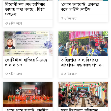
বিরোধী দল শেখ হাসিনার
‘শ্যোন অ্যারেস্ট’ প্রবণতা
ভাষায় কথা বলছে : মির্জা
বন্ধে আইনি নোটিস
ফখরুল
৩ দিন আগে
৩ দিন আগে
কোটি টাকা হাতিয়ে নিয়েছে
তাহিরপুরে বাল্যবিবাহের
দালাল চক্র
আয়োজন বন্ধ করল প্রশাসন
৩ দিন আগে
৩ দিন আগে
‘গানে গানে জুলাই’ অনুষ্ঠিত
সদর উপজেলা পরিষদের