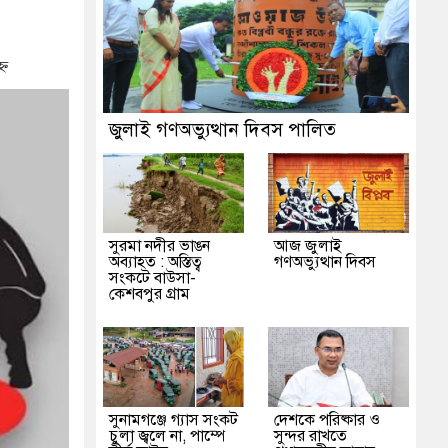
 প্রশাসন
ক্ষক
্ন
জুলাই গণঅভ্যুত্থান দিবস পালিত
সুরমা নদীর ভাঙন
আজ জুলাই
অব্যাহত : অস্তিত্ব
গণঅভ্যুত্থান দিবস
সংকটে বাউসা-
কেশবপুর গ্রাম
সুনামগঞ্জে গ্যাস সংকট
দেশকে পরিষ্কার ও
চুলা জ্বলে না, পাম্পে
সুন্দর রাখতে