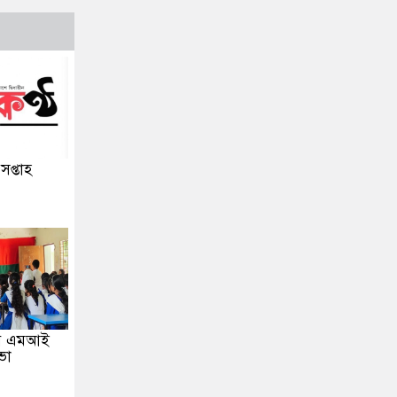
 সপ্তাহ
িব এমআই
ভা