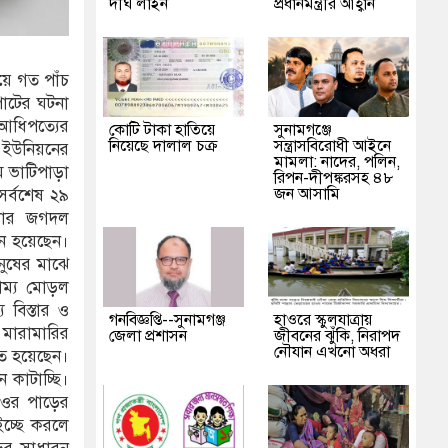
দীর্ঘ লাইন
প্রধানমন্ত্রীর আহ্বান
ইয়ে গত পাঁচ
াটের ঘটনা
আধিপত্যের
কোটি টাকা হাতিয়ে
‎সুনামগঞ্জে
নিয়েছে দালাল চক্র
সন্ত্রাসবিরোধী আইনে
 ইউনিয়নের
মামলা: নাদের, পলিন,
ে ভাটিপাড়া
রিপন-দীপঙ্করসহ ৪৮
জন আসামি
সর্বশেষ ২৯
েলার জগদল
ুন হয়েছেন।
নুষের মাঝে
রাম্য মোড়ল
 বিস্তার ও
গনবিজ্ঞপ্তি--সুনামগঞ্জ
হাওরে স্কুলযাত্রায়
 মারামারির
জেলা প্রশাসন
জীবনের ঝুঁকি, নিরাপদ
নৌযান এখনো অধরা
হত হয়েছেন।
 কাটাচ্ছি।
হাওর পাড়ের
ইচ্ছে করলে