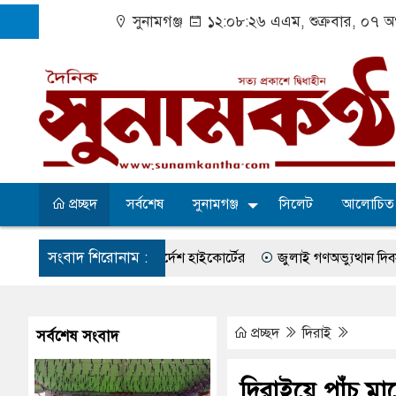
সুনামগঞ্জ
১২:০৮:২৭ এএম
, শুক্রবার, ০৭ 
প্রচ্ছদ
সর্বশেষ
সুনামগঞ্জ
সিলেট
আলোচিত
সংবাদ শিরোনাম :
কিৎসা নিশ্চিতের নির্দেশ হাইকোর্টের
জুলাই গণঅভ্যুত্থান দিবস পালিত
ব সংকটে বাউসা-কেশবপুর গ্রাম
বেহাল সড়কে ঝুঁকি নিয়ে চলাচল
একটি
ের প্রতিপক্ষের সব অভিযোগ প্রত্যাখ্যান
আজ জুলাই গণঅভ্যুত্থান দিবস
প্রচ্ছদ
দিরাই
সর্বশেষ সংবাদ
ক্র
সদর উপজেলা পরিষদের সম্প্রসারিত প্রশাসনিক ভবনের উদ্বোধন
৫
দিরাইয়ে পাঁচ ম