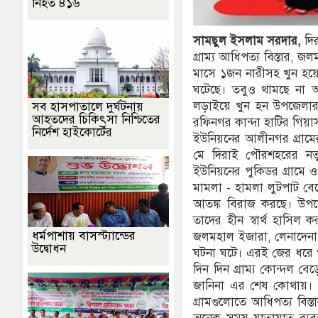
নিহত ৪১৬
সামছুল
ইসলাম
সরদার,
দি
গ্রাম্য আধিপত্য বিস্তার, 
মাসে ১জন নারীসহ খুন হয়
ঘটেছে। তবুও থামছে না আ
লড়াইয়ে খুন হন উপজেলার 
সব হাসপাতালে দুর্ঘটনায়
আহতদের চিকিৎসা নিশ্চিতের
রফিনগর কান্দা হাটির গিয়া
নির্দেশ হাইকোর্টের
ইউনিয়নের আলীনগর গ্রামের
মে দিরাই পৌরশহরের নত
ইউনিয়নের পুকিডর গ্রামে ও
মামলা - হামলা লুটপাট বে
আতঙ্ক বিরাজ করছে। উপজেল
তাদের হীন স্বার্থ হাসিল 
ধর্মপাশায় বাসস্ট্যান্ডের
জলমহাল ইজারা, লেনাদেনা স
উদ্বোধন
ঘটনা ঘটে। এরই জের ধরে গ
দিন দিন গ্রাম্য কোন্দল ব
জানিনা এর শেষ কোথায়। প্
গ্রামগুলোতে আধিপত্য বিস্