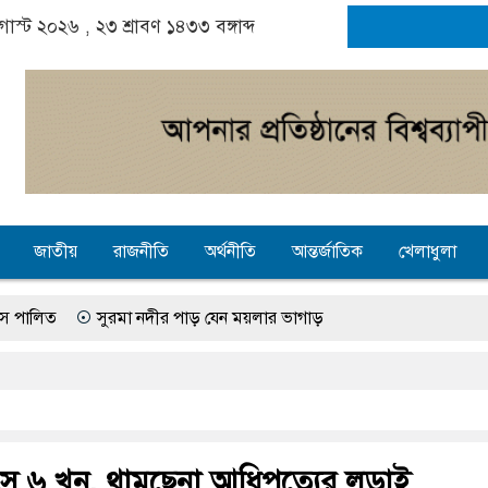
অগাস্ট ২০২৬ ,
২৩ শ্রাবণ ১৪৩৩
বঙ্গাব্দ
জাতীয়
রাজনীতি
অর্থনীতি
আন্তর্জাতিক
খেলাধুলা
সুরমা নদীর পাড় যেন ময়লার ভাগাড়
 কলেজের অভাবে অনিশ্চয়তায় হাওরের শত শত শিক্ষার্থীর ভবিষ্যৎ, স্বপ্ন থামে
সুনামগঞ্জে গ্যাস সংকট চুলা জ্বলে না, পাম্পে দীর্ঘ লাইন
 আগস্ট ঘিরে তৎপরতা চালানোর মুরোদ আওয়ামী লীগের নেই : স্বরাষ্ট্রমন্ত্রী
াসে ৬ খুন, থামছেনা আধিপত্যের লড়াই