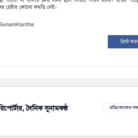
থা ভালো না থাকায় দ্রুত ঘটনা স্থলে যাওয়া সম্ভব হয়না। হাওর পা
ের চেষ্টার কোনো কমতি নেই।
: SunamKantha
প্রিন্ট কর
রিপোর্টার, দৈনিক সুনামকণ্ঠ
প্রতিবেদকের স