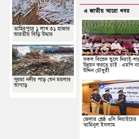
এ জাতীয় আরো খবর
তাহিরপুরে ১ লাখ ৩১ হাজার
ভারতীয় বিড়ি উদ্ধার
সকল বিভেদ ভুলে দিরাই-শাল্
উন্নয়ন করতে চাই : এমপি ন
উদ্দিন চৌধুরী
সুরমা নদীর পাড় যেন ময়লার
ভাগাড়
জেলার শ্রেষ্ঠ ওসি দিরাইয়ের
আমিনুল ইসলাম