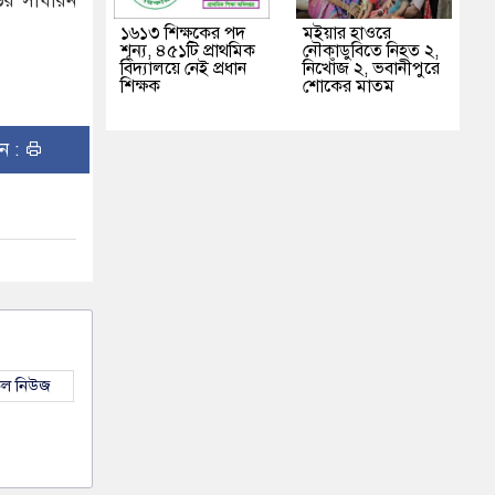
ড়ের সাধারন
১৬১৩ শিক্ষকের পদ
মইয়ার হাওরে
শূন্য, ৪৫১টি প্রাথমিক
নৌকাডুবিতে নিহত ২,
বিদ্যালয়ে নেই প্রধান
নিখোঁজ ২, ভবানীপুরে
শিক্ষক
শোকের মাতম
ুন :
কল নিউজ