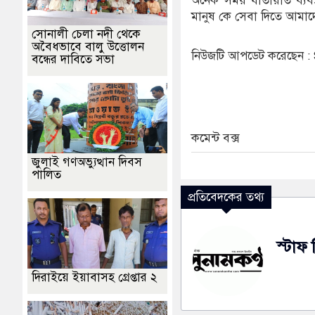
অনেক সময় যাতায়াত ব্যবস্
মানুষ কে সেবা দিতে আমাদ
সোনালী চেলা নদী থেকে
অবৈধভাবে বালু উত্তোলন
নিউজটি আপডেট করেছেন 
বন্ধের দাবিতে সভা
কমেন্ট বক্স
জুলাই গণঅভ্যুত্থান দিবস
পালিত
প্রতিবেদকের তথ্য
স্টাফ 
দিরাইয়ে ইয়াবাসহ গ্রেপ্তার ২