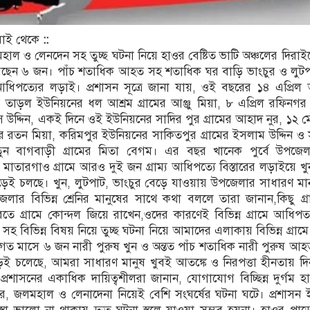
রাই থেকে
::
জলমহাল ও লেনদেন সহ তুচ্ছ ঘটনা নিয়ে হাওর বেষ্টিত ভাটি অঞ্চলের দিরা
েছেন ৬ জন। পাঁচ শতাধিক আহত সহ শতাধিক ঘর বাড়ি ভাংচুর ও লুটপ
ধিপত্যের লড়াই। প্রশাসন সূত্রে জানা যায়, ওই বছরের ১৪ এপ্রিল 
তাড়ল ইউনিয়নের ধল আশ্রম গ্রামের আঞ্জু মিয়া, ৮ এপ্রিল রফিনগর
স উদ্দিন, একই দিনে ওই ইউনিয়নের সাদির পুর গ্রামের আহাদ নুর, ১২ ম
 রতন মিয়া, করিমপুর ইউনিয়নের সাকিতপুর গ্রামের ইসলাম উদ্দিন ও 
ুন বাগবাড়ী গ্রামের মিতা বেগম। এর বছর খানেক পুর্বে উপজ
 মাতারগাও গ্রামে আরও দুই জন গ্রাম্য আধিপত্যে বিস্তারের লড়াইয়ে খ
ড়েই চলছে। খুন, লুটপাট, ভাংচুর বেড়ে যাওয়ায় উপজেলার সাধারণ মা
ার বিভিন্ন শ্রেনির মানুষের সাথে কথা বললে তারা জানান,কিছু গ্
করতে গ্রামে কোন্দল জিয়ে রাখেন,ওদের কারণেই বিভিন্ন গ্রামে আধিপত্য
হ বিভিন্ন বিষয় নিয়ে তুচ্ছ ঘটনা নিয়ে আমাদের এলাকায় বিভিন্ন গ্রামে
ত মাসে ৬ জন নারী পুরুষ খুন ও অন্তত পাঁচ শতাধিক নারী পুরুষ আ
েড়েই চলেছে, আমরা সাধারণ মানুষ খুবই আতঙ্কে ও নিরপত্তা হীনতায় দিন
রশাসনের একাধিক দায়িত্বশীলরা জানান, যোগাযোগ বিচ্ছিন্ন দুর্গম 
তার, জলমহাল ও লেনাদেনা নিয়েই বেশি সংঘর্ষের ঘটনা ঘটে। প্রশাসন 