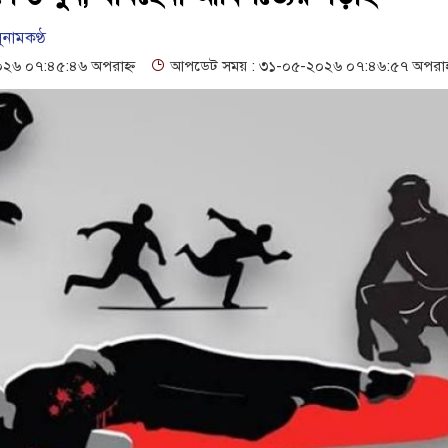
্ট্রনিক বুথ ও সেল্ফ সার্ভিস সেন্টারের উদ্বোধন
গনবিজ্ঞপ্তি--সুনামগঞ্জ জেলা
ুনামকণ্ঠ
ো অধরা
১৬১৩ শিক্ষকের পদ শূন্য, ৪৫১টি প্রাথমিক বিদ্যালয়ে নেই প্রধান শি
৬ ০৭:৪৫:৪৬ অপরাহ্ন
আপডেট সময় : ৩১-০৫-২০২৬ ০৭:৪৬:৫৭ অপরাহ
সম্মেলন, নিরাপত্তা ও সুষ্ঠু বিচার দাবি