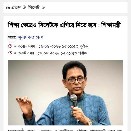
ায়ের
প্রচ্ছদ
সিলেট
নাওয়ার আলী : জনকল্যাণে অনন্য পথিকৃৎ
শিক্ষা ক্ষেত্রেও সিলেটকে এগিয়ে নিতে হবে : শিক্ষামন্ত্রী
হ কথিত সাংবাদিক লিটন আটক
সুনামকন্ঠ ডেস্ক
সায়ীর মরদেহ উদ্ধার
আপলোড সময় : ১৬-০৪-২০২৬ ১২:০১:৫৩ পূর্বাহ্ন
আপডেট সময় : ১৬-০৪-২০২৬ ১২:০১:৫৩ পূর্বাহ্ন
তুতে ঝুলছে ডাম্প ট্রাক, চালক পলাতক
প্রচেষ্টায় সুন্দর বাংলাদেশ গড়তে চাই : প্রধানমন্ত্রী
 মোটরসাইকেল দুর্ঘটনায় নিহত ১৫ হাজার ৭১২
্রলোভনে ভারতে পাচার, গুয়াহাটি ক্যাম্পে মানবেতর
র যুবকের
 চলে জীবন-সংসার
জীবন, কর্ম ও দর্শন নিয়ে সাহিত্য আড্ডা