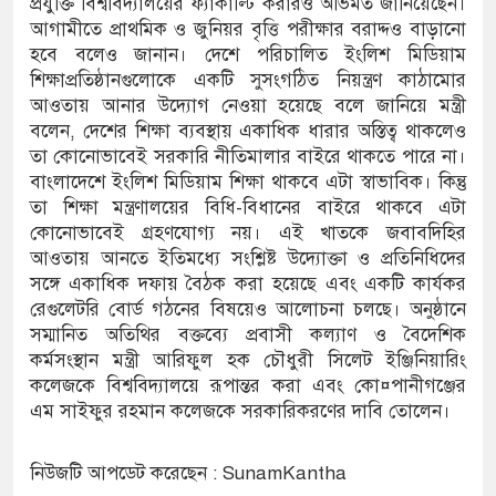
প্রযুক্তি বিশ্ববিদ্যালয়ের ফ্যাকাল্টি করারও অভিমত জানিয়েছেন।
আগামীতে প্রাথমিক ও জুনিয়র বৃত্তি পরীক্ষার বরাদ্দও বাড়ানো
হবে বলেও জানান। দেশে পরিচালিত ইংলিশ মিডিয়াম
শিক্ষাপ্রতিষ্ঠানগুলোকে একটি সুসংগঠিত নিয়ন্ত্রণ কাঠামোর
আওতায় আনার উদ্যোগ নেওয়া হয়েছে বলে জানিয়ে মন্ত্রী
বলেন, দেশের শিক্ষা ব্যবস্থায় একাধিক ধারার অস্তিত্ব থাকলেও
তা কোনোভাবেই সরকারি নীতিমালার বাইরে থাকতে পারে না।
বাংলাদেশে ইংলিশ মিডিয়াম শিক্ষা থাকবে এটা স্বাভাবিক। কিন্তু
তা শিক্ষা মন্ত্রণালয়ের বিধি-বিধানের বাইরে থাকবে এটা
কোনোভাবেই গ্রহণযোগ্য নয়। এই খাতকে জবাবদিহির
আওতায় আনতে ইতিমধ্যে সংশ্লিষ্ট উদ্যোক্তা ও প্রতিনিধিদের
সঙ্গে একাধিক দফায় বৈঠক করা হয়েছে এবং একটি কার্যকর
রেগুলেটরি বোর্ড গঠনের বিষয়েও আলোচনা চলছে। অনুষ্ঠানে
সম্মানিত অতিথির বক্তব্যে প্রবাসী কল্যাণ ও বৈদেশিক
কর্মসংস্থান মন্ত্রী আরিফুল হক চৌধুরী সিলেট ইঞ্জিনিয়ারিং
কলেজকে বিশ্ববিদ্যালয়ে রূপান্তর করা এবং কো¤পানীগঞ্জের
এম সাইফুর রহমান কলেজকে সরকারিকরণের দাবি তোলেন।
নিউজটি আপডেট করেছেন : SunamKantha