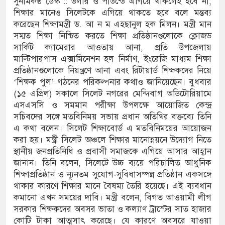
সুনামকণ্ঠ ডেস্ক :: ডলার ও পাউন্ডে এগিয়ে থাকলেই হবে না,
শিক্ষার মানেও সিলেটকে এগিয়ে থাকতে হবে বলে মন্তব্য
র অভ্যন্তরীণ বিরোধ তুঙ্গে
করেছেন শিক্ষামন্ত্রী ড. আ ন ম এহছানুল হক মিলন। মন্ত্রী মান
সম্মত শিক্ষা নিশ্চিত করতে শিক্ষা প্রতিষ্ঠানগুলোকে ক্লোজড
ার চেহারা কি দেখা গেছে : স্বরাষ্ট্রমন্ত্রী
সার্কিট ক্যামেরার আওতায় আনা, প্রতি উপজেলায়
মাল্টিপারপাস এক্সামিনেশন হল নির্মাণ, ইংরেজি মাধ্যম শিক্ষা
বক্তব্য ভারত সমর্থন করে না : জয়সওয়াল
প্রতিষ্ঠানগুলোকে নিয়ন্ত্রণে আনা এবং রিটায়ার্ড শিক্ষকদের নিয়ে
‘শিক্ষক পুল’ গঠনের পরিকল্পনার কথাও জানিয়েছেন। বুধবার
কিপূর্ণ ভবনে পাঠদান
(১৫ এপ্রিল) সকালে সিলেট নগরের মেন্দিবাগ অডিটোরিয়ামে
র সহযোগিতায় দিরাই-শাল্লার উন্নয়ন করতে চাই : এমপি
এসএসসি ও সমমান পরীক্ষা উপলক্ষে আয়োজিত কেন্দ্র
সচিবদের সঙ্গে মতবিনিময় সভায় প্রধান অতিথির বক্তব্যে তিনি
এ কথা বলেন। সিলেট শিক্ষাবোর্ড এ মতবিনিময়ের আয়োজন
করা হয়। মন্ত্রী সিলেট অঞ্চলে শিক্ষার মানোন্নয়নে উদ্যোগ নিতে
ঘণ্টা লোডশেডিং, ক্ষুব্ধ গ্রাহক
স্থানীয় জনপ্রতিনিধি ও প্রবাসী সমাজকে এগিয়ে আসার আহ্বান
জানান। তিনি বলেন, সিলেটে উচ্চ ব্যয়ে পরিচালিত আধুনিক
 দুর্ঘটনায় আহতদের চিকিৎসা নিশ্চিতের নির্দেশ
শিক্ষাপ্রতিষ্ঠান ও ন্যূনতম সুযোগ-সুবিধাসম্পন্ন প্রতিষ্ঠান একসঙ্গে
থাকার কারণে শিক্ষার মানে বৈষম্য তৈরি হয়েছে। এই ব্যবধান
কমানো এখন সময়ের দাবি। মন্ত্রী বলেন, বিগত আওয়ামী লীগ
সরকার শিক্ষকদের অবসর ভাতা ও কল্যাণ ট্রাস্টের সাত হাজার
ুত্থান দিবস পালিত
কোটি টাকা আত্মসাৎ করেছে। যে কারণে অবসরে যাওয়া