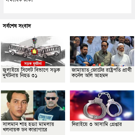
সর্বশেষ সংবাদ
জুলাইয়ে সিলেট বিভাগে সড়ক
জামায়াত জোটের রাষ্ট্রপতি প্রার্থী
দুর্ঘটনায় নিহত ৩১
কর্নেল অলি আহমদ
সালমান শাহ হত্যা মামলায়
দিরাইয়ে ৩ আসামি গ্রেপ্তার
খলনায়ক ডন কারাগারে