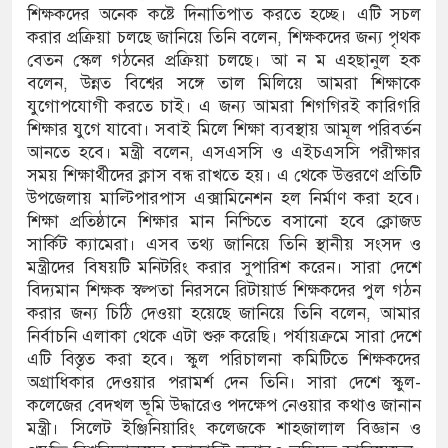
পাড় যেন ময়লার ভাগাড়
শিক্ষকদের অনেক কষ্টে দিনাতিপাত করতে হচ্ছে। এটি সচল
করার প্রক্রিয়া চলছে জানিয়ে তিনি বলেন, শিক্ষকদের জন্য পৃথক
বেতন স্কেল গঠনের প্রক্রিয়া চলছে। আ ন ম এহছানুল হক
বলেন, উন্নত বিশ্বের সঙ্গে তাল মিলিয়ে আমরা শিক্ষাকে
যুগোপযোগী করতে চাই। এ জন্য আমরা শিগগিরই কারিগরি
শিক্ষার যুগে যাবো। সবাই মিলে শিক্ষা ব্যবস্থায় আমূল পরিবর্তন
আনতে হবে। মন্ত্রী বলেন, এসএসসি ও এইচএসসি পরীক্ষার
সময় শিক্ষার্থীদের ক্লাস বন্ধ রাখতে হয়। এ থেকে উত্তরণে প্রতিটি
উপজেলায় মাল্টিপারপাস এক্সামিনেশন হল নির্মাণ করা হবে।
শিক্ষা প্রতিষ্ঠানে শিক্ষার মান নিশ্চিতে বসানো হবে ক্লোজড
সার্কিট ক্যামেরা। এসব তথ্য জানিয়ে তিনি স্থানীয় সংসদ ও
মন্ত্রীদের বিষয়টি মনিটরিং করার সুপারিশ করেন। সারা দেশে
বিদ্যমান শিক্ষক স্বল্পতা নিরসনে রিটায়ার্ড শিক্ষকদের পুল গঠন
করার জন্য চিঠি দেওয়া হয়েছে জানিয়ে তিনি বলেন, আমার
নির্বাচনি এলাকা থেকে এটা শুরু করেছি। পর্যায়ক্রমে সারা দেশে
এটি বিস্তৃত করা হবে। স্কুল পরিচালনা কমিটিতে শিক্ষকদের
অগ্রাধিকার দেওয়ার পরামর্শ দেন তিনি। সারা দেশে স্কুল-
কলেজের বেদখল ভূমি উদ্ধারেও পদক্ষেপ নেওয়ার কথাও জানান
মন্ত্রী। সিলেট ইঞ্জিনিয়ারিং কলেজকে শাহজালাল বিজ্ঞান ও