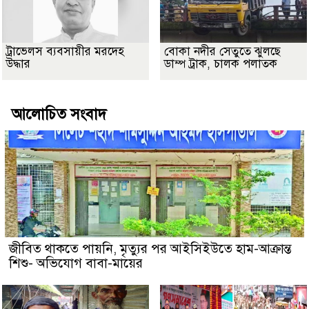
ট্রাভেলস ব্যবসায়ীর মরদেহ
বোকা নদীর সেতুতে ঝুলছে
উদ্ধার
ডাম্প ট্রাক, চালক পলাতক
আলোচিত সংবাদ
জীবিত থাকতে পায়নি, মৃত্যুর পর আইসিইউতে হাম-আক্রান্ত
শিশু- অভিযোগ বাবা-মায়ের