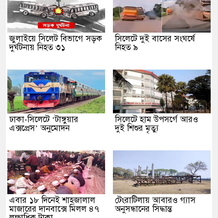
জুলাইয়ে সিলেট বিভাগে সড়ক
সিলেটে দুই বাসের সংঘর্ষে
দুর্ঘটনায় নিহত ৩১
নিহত ৯
ঢাকা-সিলেটে ‘টাঙ্গুয়ার
সিলেটে হাম উপসর্গে আরও
এক্সপ্রেস’ অনুমোদন
দুই শিশুর মৃত্যু
এবার ১৮ দিনেই শাহজালাল
টেংরাটিলায় আবারও গ্যাস
মাজারের দানবাক্সে মিলল ৪৭
অনুসন্ধানের সিদ্ধান্ত
লক্ষাধিক টাকা