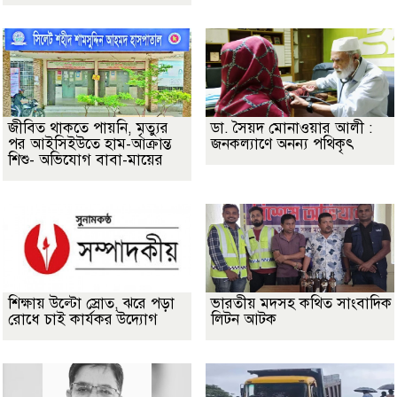
জীবিত থাকতে পায়নি, মৃত্যুর
ডা. সৈয়দ মোনাওয়ার আলী :
পর আইসিইউতে হাম-আক্রান্ত
জনকল্যাণে অনন্য পথিকৃৎ
শিশু- অভিযোগ বাবা-মায়ের
শিক্ষায় উল্টো স্রোত, ঝরে পড়া
ভারতীয় মদসহ কথিত সাংবাদিক
রোধে চাই কার্যকর উদ্যোগ
লিটন আটক