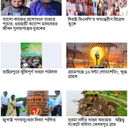
ভালো কাজের প্রলোভনে ভারতে
দিরাই বিএনপি’র অভ্যন্তরীণ বিরোধ
পাচার, গুয়াহাটি ক্যাম্পে মানবেতর
তুঙ্গে
জীবন সুনামগঞ্জের যুবকের
তাহিরপুরে ঝুঁকিপূর্ণ ভবনে পাঠদান
গ্রামেগঞ্জে ১৬ ঘণ্টা লোডশেডিং, ক্ষুব্ধ
গ্রাহক
জুলাই গণঅভ্যুত্থান দিবস পালিত
সুরমা নদীর ভাঙন অব্যাহত : অস্তিত্ব
সংকটে বাউসা-কেশবপুর গ্রাম