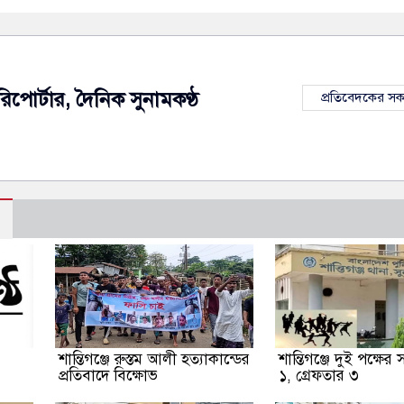
রিপোর্টার, দৈনিক সুনামকণ্ঠ
প্রতিবেদকের স
শান্তিগঞ্জে রুস্তম আলী হত্যাকান্ডের
শান্তিগঞ্জে দুই পক্ষের
প্রতিবাদে বিক্ষোভ
১, গ্রেফতার ৩