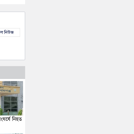
কল নিউজ
 সংঘর্ষে নিহত