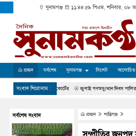
সুনামগঞ্জ
১১:৪৪:৫৯ পিএম
, শনিবার, ০৮ অ
প্রচ্ছদ
সর্বশেষ
সুনামগঞ্জ
সিলেট
আলোচিত
সংবাদ শিরোনাম :
তের নির্দেশ হাইকোর্টের
জুলাই গণঅভ্যুত্থান দিবস পালিত
সুরমা ন
া-কেশবপুর গ্রাম
বেহাল সড়কে ঝুঁকি নিয়ে চলাচল
একটি কলেজের অভাব
ের সব অভিযোগ প্রত্যাখ্যান
আজ জুলাই গণঅভ্যুত্থান দিবস
সুনামগঞ্
প্রচ্ছদ
শান্তিগঞ্জ
সর্বশেষ সংবাদ
উপজেলা পরিষদের সম্প্রসারিত প্রশাসনিক ভবনের উদ্বোধন
৫ আগস্ট ঘিরে
সম্প্রীতির জনপদ স