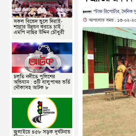
র, পলিন, রিপন-দীপঙ্করসহ ৪৮ জন আসামি
পূবালী ব্যাংকের ইলেক্ট্রনিক বুথ ও
স্টাফ রিপোর্টার, দৈনিক স
দাবি
হাওরে স্কুলযাত্রায় জীবনের ঝুঁকি, নিরাপদ নৌযান এখনো অধরা
১
আপলোড সময় : ১৩-০২-২০২৬
সকল বিভেদ ভুলে দিরাই-
শাল্লার উন্নয়ন করতে চাই :
 ভবানীপুরে শোকের মাতম
জামালগঞ্জে হামলার অভিযোগে সংবাদ সম্মেলন, নির
এমপি নাছির উদ্দিন চৌধুরী
চলতি নদীতে পুলিশের
অভিযান : ৩টি বালুপাথর ভর্তি
নৌকাসহ আটক ৮
জুলাইয়ে ৪৫৮ সড়ক দুর্ঘটনায়