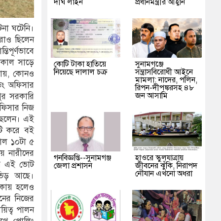
দীর্ঘ লাইন
প্রধানমন্ত্রীর আহ্বান
ঘটনা ঘটেনি।
থকরাও ছিলেন
িপূর্ণভাবে
 সকাল সাড়ে
কোটি টাকা হাতিয়ে
‎সুনামগঞ্জে
নিয়েছে দালাল চক্র
সন্ত্রাসবিরোধী আইনে
 যায়, কোনও
মামলা: নাদের, পলিন,
িং অফিসার
রিপন-দীপঙ্করসহ ৪৮
জন আসামি
ুর সরকারি
অফিসার নিজ
্ছিলেন। এই
টি করে বই
কাল ১০টা ৫
ায় নারীদের
গনবিজ্ঞপ্তি--সুনামগঞ্জ
হাওরে স্কুলযাত্রায়
ের এই ভোট
জেলা প্রশাসন
জীবনের ঝুঁকি, নিরাপদ
নৌযান এখনো অধরা
 ভিড় আছে।
লাকায় হলেও
িনের নিজের
য়িত্ব পালন