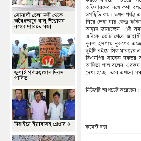
করছে বাইরে। ভিতরে গি
অফিসারদের সঙ্গে কথা বলছ
উপস্থিতি কম। তখন পর্যন্ত
সোনালী চেলা নদী থেকে
অবৈধভাবে বালু উত্তোলন
গিয়ে দেখা যায় কেন্দ্র ফা
বন্ধের দাবিতে সভা
আহ্বান জানাচ্ছেন। এই সম
এদিকে ভোট শেষে জাহাঙ্গী
নূরুল ইসলাম নূরুলের এজেন্
দুইটি বইয়ে সিল মারছেন এম
বিএনপির সাবেক দফতর সম্পা
আদিত্য পাল বলেন, এরকম 
জুলাই গণঅভ্যুত্থান দিবস
দেখা হচ্ছে। তবে এখনো সম
পালিত
নিউজটি আপডেট করেছেন 
দিরাইয়ে ইয়াবাসহ গ্রেপ্তার ২
কমেন্ট বক্স