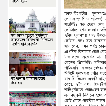
নিহত ৪১৬
স্টাফ রিপোর্টার :: সুনামগ
ভোটকেন্দ্রে গিয়ে প্রতিদ্বন
শান্তশিষ্ট। শুরু থেকে শেষ
ভোটগ্রহণ শেষ হওয়ায় স্বস্
৭টায় সুনামগঞ্জ সদর উপজেল
সব হাসপাতালে দুর্ঘটনায়
আহতদের চিকিৎসা নিশ্চিতের
ভোটার নেই। তবে আনসার, 
নির্দেশ হাইকোর্টের
জানালেন, এখন পর্যন্ত 
প্রাথমিক বিদ্যালয় ভোট কে
নিজ কক্ষে। এজেন্টরা নান
কেন্দ্রের প্রিসাইডিং 
পাঠিয়েছি। একজন দুইজন করে
মিনিটে সুনামগঞ্জ পৌর শহর
ধর্মপাশায় বাসস্ট্যান্ডের
মাঝারি ভিড়ের একটি লাই
উদ্বোধন
কেন্দ্রে ৬টা বুথ। প্রি
শান্তিপূর্ণভাবে ভোটগ্রহণ 
প্রভাবমুক্তই নির্বাচন হচ্
ভোট কেন্দ্র তেঘরিয়া দার