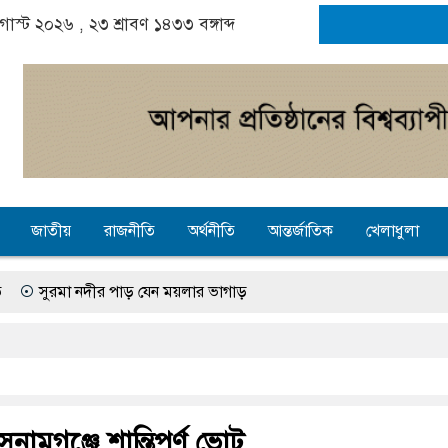
গাস্ট ২০২৬ ,
২৩ শ্রাবণ ১৪৩৩
বঙ্গাব্দ
জাতীয়
রাজনীতি
অর্থনীতি
আন্তর্জাতিক
খেলাধুলা
দীর পাড় যেন ময়লার ভাগাড়
ে অনিশ্চয়তায় হাওরের শত শত শিক্ষার্থীর ভবিষ্যৎ, স্বপ্ন থামে মাধ্যমিকেই
জে গ্যাস সংকট চুলা জ্বলে না, পাম্পে দীর্ঘ লাইন
 তৎপরতা চালানোর মুরোদ আওয়ামী লীগের নেই : স্বরাষ্ট্রমন্ত্রী
ুনামগঞ্জে শান্তিপূর্ণ ভোট