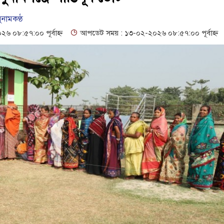
 সেল্ফ সার্ভিস সেন্টারের উদ্বোধন
গনবিজ্ঞপ্তি--সুনামগঞ্জ জেলা প্রশাসন
ুনামকণ্ঠ
৬১৩ শিক্ষকের পদ শূন্য, ৪৫১টি প্রাথমিক বিদ্যালয়ে নেই প্রধান শিক্ষক
 ০৮:৫৭:০০ পূর্বাহ্ন
আপডেট সময় : ১৩-০২-২০২৬ ০৮:৫৭:০০ পূর্বাহ্ন
াপত্তা ও সুষ্ঠু বিচার দাবি