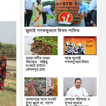
জুলাই গণঅভ্যুত্থান দিবস পালিত
সুরমা নদীর ভাঙন
আজ জুলাই
অব্যাহত : অস্তিত্ব
গণঅভ্যুত্থান দিবস
সংকটে বাউসা-
কেশবপুর গ্রাম
সুনামগঞ্জে গ্যাস সংকট
দেশকে পরিষ্কার ও
চুলা জ্বলে না, পাম্পে
সুন্দর রাখতে