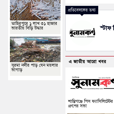
প্রতিবেদকের তথ্য
তাহিরপুরে ১ লাখ ৩১ হাজার
স্টাফ 
ভারতীয় বিড়ি উদ্ধার
এ জাতীয় আরো খবর
সুরমা নদীর পাড় যেন ময়লার
ভাগাড়
শান্তিগঞ্জে পিস ফ্যাসিলিটেটর
গ্রুপের সভা