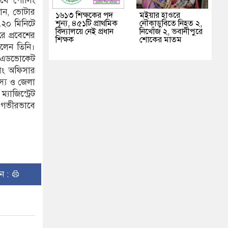
ুথে পোলিং
নান, ভোটার
১৬১৩ শিক্ষকের পদ
মইয়ার হাওরে
শূন্য, ৪৫১টি প্রাথমিক
নৌকাডুবিতে নিহত ২,
.২০ মিনিটে
বিদ্যালয়ে নেই প্রধান
নিখোঁজ ২, ভবানীপুরে
ে প্রবেশের
শিক্ষক
শোকের মাতম
িলেন তিনি।
থী এডভোকেট
লিং অফিসার
স্য ও জেলা
াজিস্ট্রেট
 গভীরভাবে
ুন :