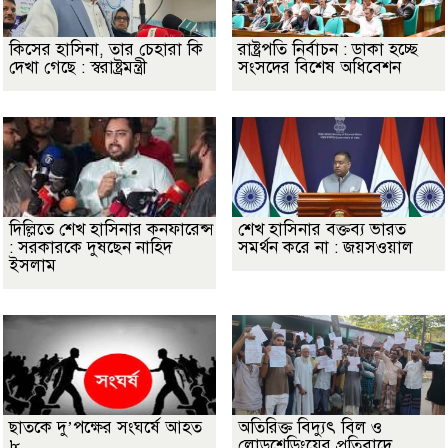
কিসের হাসিনা, তার চেহারা কি
রাষ্ট্রপতি নির্বাচন : ডাকা হচ্ছে
দেখা গেছে : স্বরাষ্ট্রমন্ত্রী
সংসদের বিশেষ অধিবেশন
দিল্লিতে শেখ হাসিনার কনফারেন্স
শেখ হাসিনার বক্তব্য ভারত
: সরকারকে দুষছেন নাহিদ
সমর্থন করে না : জয়সওয়াল
ইসলাম
ছাতকে দু’পক্ষের সংঘর্ষে আহত
অতিরিক্ত বিদ্যুৎ বিল ও
৮
লোডশেডিংয়ের প্রতিবাদে