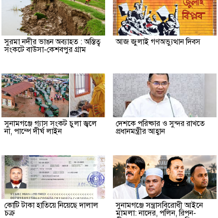
সুরমা নদীর ভাঙন অব্যাহত : অস্তিত্ব
আজ জুলাই গণঅভ্যুত্থান দিবস
সংকটে বাউসা-কেশবপুর গ্রাম
সুনামগঞ্জে গ্যাস সংকট চুলা জ্বলে
দেশকে পরিষ্কার ও সুন্দর রাখতে
না, পাম্পে দীর্ঘ লাইন
প্রধানমন্ত্রীর আহ্বান
কোটি টাকা হাতিয়ে নিয়েছে দালাল
‎সুনামগঞ্জে সন্ত্রাসবিরোধী আইনে
চক্র
মামলা: নাদের, পলিন, রিপন-