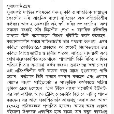
সুনামকন্ঠ ডেস্ক::
থামে মাধ্যমিকেই
সুনামকণ্ঠ সাহিত্য পরিষদের সদস্য, কবি ও সাহিত্যিক জান্নাতুল
ফেরদৌস ডলি আধুনিক বাংলা সাহিত্যের এক প্রতিশ্রুতিশীল
দ সম্মেলন রফিকুল ইসলামের প্রতিপক্ষের সব অভিযোগ
কণ্ঠস্বর। আজ ২ ফেব্রুয়ারি এই গুণী কবির শুভ জন্মদিন। অল্প
সময়ের মধ্যেই তাঁর চিন্তাশীল লেখা ও মানবিক দৃষ্টিভঙ্গির
মাধ্যমে তিনি পাঠকমহলে বিশেষ পরিচিতি অর্জন করেছেন।
করোনাকালীন সময়ে সাহিত্যচর্চায় তার পথচলা শুরু হয়। প্রথম
অভ্যুত্থান দিবস
কবিতা ‘কোভিড-১৯’ প্রকাশের পর থেকেই নিয়মিতভাবে তার
্যাস সংকট চুলা জ্বলে না, পাম্পে দীর্ঘ লাইন
কবিতা বিভিন্ন জাতীয় ও স্থানীয় পত্রিকা, সাহিত্য সাময়িকী এবং
যৌথ গ্রন্থে প্রকাশিত হতে থাকে। পাশাপাশি তিনি বিভিন্ন সাহিত্য
াতিয়ে নিয়েছে দালাল চক্র
প্রতিযোগিতায় সম্মাননা অর্জন করেন। সুনামগঞ্জে জন্ম নেওয়া
এই প্রতিশ্রুতিশীল কবি কয়েক বছর আগে যুক্তরাজ্যে পাড়ি
পরিষদের সম্প্রসারিত প্রশাসনিক ভবনের উদ্বোধন
জমান। বর্তমানে তিনি লন্ডনে বসবাস করছেন এবং প্রবাসে
থেকেও বাংলা সাহিত্যচর্চা ও সাংস্কৃতিক কর্মকান্ডে সক্রিয়
রে তৎপরতা চালানোর মুরোদ আওয়ামী লীগের নেই :
ভূমিকা রেখে চলেছেন। তিনি ইউকে বাংলা রিপোর্টার্স ইউনিটি-
এর অর্গানাইজিং অ্যান্ড ট্রেনিং সেক্রেটারি হিসেবে দায়িত্ব পালন
করছেন। এর আগে প্রকাশিত তাঁর কাব্যগ্রন্থ ‘অবাক করা আজ’
(২০২২) পাঠকমহলে প্রশংসিত হয়েছে। আসন্ন অমর একুশে
সন্ত্রাসবিরোধী আইনে মামলা: নাদের, পলিন, রিপন-
বইমেলা উপলক্ষে প্রকাশিত হতে যাচ্ছে তার নতুন কাব্যগ্রন্থ