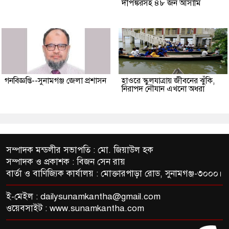
দীপঙ্করসহ ৪৮ জন আসামি
গনবিজ্ঞপ্তি--সুনামগঞ্জ জেলা প্রশাসন
হাওরে স্কুলযাত্রায় জীবনের ঝুঁকি,
নিরাপদ নৌযান এখনো অধরা
সম্পাদক মন্ডলীর সভাপতি : মো. জিয়াউল হক
সম্পাদক ও প্রকাশক : বিজন সেন রায়
বার্তা ও বাণিজ্যিক কার্যালয় : মোক্তারপাড়া রোড, সুনামগঞ্জ-৩০০০।
ই-মেইল :
dailysunamkantha@gmail.com
ওয়েবসাইট : www.sunamkantha.com