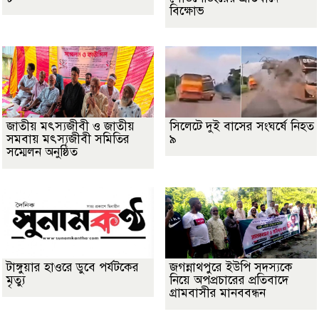
বিক্ষোভ
জাতীয় মৎস্যজীবী ও জাতীয়
সিলেটে দুই বাসের সংঘর্ষে নিহত
সমবায় মৎস্যজীবী সমিতির
৯
সম্মেলন অনুষ্ঠিত
টাঙ্গুয়ার হাওরে ডুবে পর্যটকের
জগন্নাথপুরে ইউপি সদস্যকে
মৃত্যু
নিয়ে অপপ্রচারের প্রতিবাদে
গ্রামবাসীর মানববন্ধন