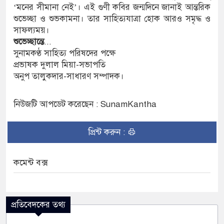
 জন আসামি
‘মনের সীমানা নেই’। এই গুণী কবির জন্মদিনে জানাই আন্তরিক
শুভেচ্ছা ও শুভকামনা। তার সাহিত্যযাত্রা হোক আরও সমৃদ্ধ ও
ের ইলেক্ট্রনিক বুথ ও সেল্ফ সার্ভিস সেন্টারের উদ্বোধন
সাফল্যময়।
শুভেচ্ছান্তে
...
সুনামগঞ্জ জেলা প্রশাসন
সুনামকণ্ঠ সাহিত্য পরিষদের পক্ষে
প্রভাষক দুলাল মিয়া-সভাপতি
অনুপ তালুকদার-সাধারণ সম্পাদক।
নিউজটি আপডেট করেছেন : SunamKantha
প্রিন্ট করুন :
কমেন্ট বক্স
প্রতিবেদকের তথ্য