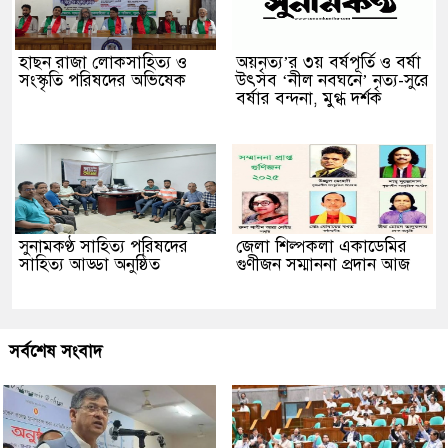
হাছন রাজা লোকসাহিত্য ও
অয়নৃত্য’র ৩য় বর্ষপূর্তি ও বর্ষা
সংস্কৃতি পরিষদের অভিষেক
উৎসব ‘নীল নবঘনে’ নৃত্য-সুরে
বর্ষার বন্দনা, মুগ্ধ দর্শক
সুনামকণ্ঠ সাহিত্য পরিষদের
জেলা শিল্পকলা একাডেমির
সাহিত্য আড্ডা অনুষ্ঠিত
গুণীজন সম্মাননা প্রদান আজ
সর্বশেষ সংবাদ