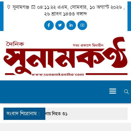
সুনামগঞ্জ
০৪:১১:২৩ এএম
, সোমবার, ১০ অগাস্ট ২০২৬ ,
২৬ শ্রাবণ ১৪৩৩
বঙ্গাব্দ
সংবাদ শিরোনাম :
েট বিভাগে সড়ক দুর্ঘটনায় নিহত ৩১
 পায়নি, মৃত্যুর পর আইসিইউতে হাম-আক্রান্ত শিশু-