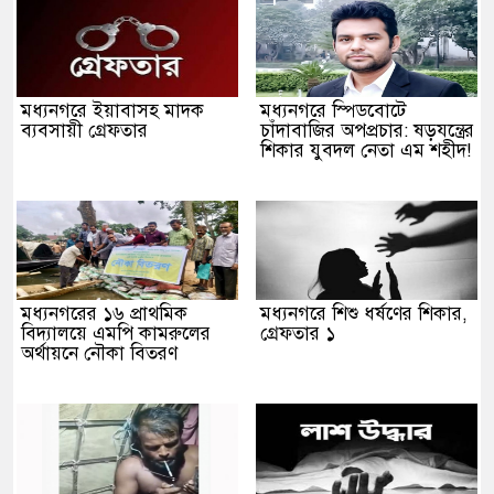
মধ্যনগরে ইয়াবাসহ মাদক
‎মধ্যনগরে স্পিডবোটে
ব্যবসায়ী গ্রেফতার
চাঁদাবাজির অপপ্রচার: ষড়যন্ত্রের
শিকার যুবদল নেতা এম শহীদ!
মধ্যনগরের ১৬ প্রাথমিক
মধ্যনগরে শিশু ধর্ষণের শিকার,
বিদ্যালয়ে এমপি কামরুলের
গ্রেফতার ১
অর্থায়নে নৌকা বিতরণ