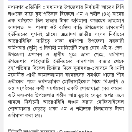
মধ্যনগর প্রতিনিধি :: মধ্যনগর উপজেলায় নির্বাচনী আচরণ বিধি
’র অভ্যন্তরীণ বিরোধ তুঙ্গে
লঙ্ঘনের দায়ে বৃহ¯পতিবার বিকেলে এম এ শহীদ (৪২) নামের
এক ব্যক্তিকে তিন হাজার টাকা জরিমানা করেছেন ভ্রাম্যমাণ
তার চেহারা কি দেখা গেছে : স্বরাষ্ট্রমন্ত্রী
আদালত। দ- পাওয়া ওই ব্যক্তির বাড়ি উপজেলার চামরদানী
ইউনিয়নের দুগনই গ্রামে। ত্রয়োদশ জাতীয় সংসদ নির্বাচনে
 বক্তব্য ভারত সমর্থন করে না : জয়সওয়াল
আচরণবিধির দায়িত্বে থাকা ধর্মপাশা উপজেলা সহকারী
কমিশনার (ভূমি) ও নির্বাহী ম্যাজিস্ট্রেট সঞ্জয় ঘোষ এই দ- দেন।
ঁকিপূর্ণ ভবনে পাঠদান
উপজেলা প্রশাসন ও স্থানীয় সূত্রে জানা গেছে, ধর্মপাশা
ীর সহযোগিতায় দিরাই-শাল্লার উন্নয়ন করতে চাই : এমপি
উপজেলার পাইকুরাটি ইউনিয়নের বাদশাগঞ্জ বাজার থেকে
বৃহ¯পতিবার বিকেল তিনটার দিকে সুনামগঞ্জ-১আসনে বিএনপি
মনোনীত প্রার্থী কামরুজ্জামান কামরুলের সমর্থনে ধানের শীষ
প্রতীকের পক্ষে অর্ধশতাধিক মোটরসাইকেল নিয়ে বিএনপি ও
৬ ঘণ্টা লোডশেডিং, ক্ষুব্ধ গ্রাহক
অঙ্গ সংগঠনের কর্মী সমর্থকেরা একটি শোভাযাত্রা বের করেন।
এটি মধ্যনগর উপজেলার শহীদ আয়াতুল্লাহ সেতুর ওপর এসে
ে দুর্ঘটনায় আহতদের চিকিৎসা নিশ্চিতের নির্দেশ
থামলে নির্বাচনী আচরণবিধি লঙ্ঘন করায় মোটরসাইকেল
শোভাযাত্রার নেতৃত্বে থাকা এম এ শহীদকে তিনহাজার টাকা
জরিমানা করা হয়।
যুত্থান দিবস পালিত