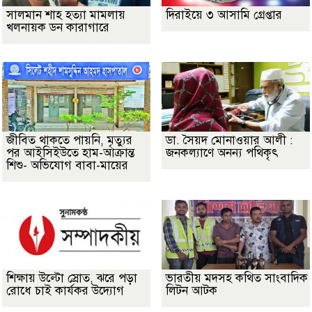
সালমান শাহ হত্যা মামলায়
দিরাইয়ে ৩ আসামি গ্রেপ্তার
খলনায়ক ডন কারাগারে
জীবিত থাকতে পায়নি, মৃত্যুর
ডা. সৈয়দ মোনাওয়ার আলী :
পর আইসিইউতে হাম-আক্রান্ত
জনকল্যাণে অনন্য পথিকৃৎ
শিশু- অভিযোগ বাবা-মায়ের
শিক্ষায় উল্টো স্রোত, ঝরে পড়া
ভারতীয় মদসহ কথিত সাংবাদিক
রোধে চাই কার্যকর উদ্যোগ
লিটন আটক