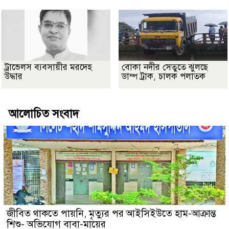
ট্রাভেলস ব্যবসায়ীর মরদেহ
বোকা নদীর সেতুতে ঝুলছে
উদ্ধার
ডাম্প ট্রাক, চালক পলাতক
আলোচিত সংবাদ
জীবিত থাকতে পায়নি, মৃত্যুর পর আইসিইউতে হাম-আক্রান্ত
শিশু- অভিযোগ বাবা-মায়ের