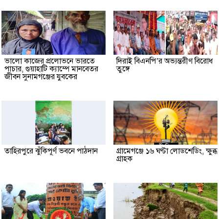
ভালো কাজের প্রলোভনে ভারতে
দিরাই বিএনপি’র অভ্যন্তরীণ বিরোধ
পাচার, গুয়াহাটি ক্যাম্পে মানবেতর
তুঙ্গে
জীবন সুনামগঞ্জের যুবকের
তাহিরপুরে ঝুঁকিপূর্ণ ভবনে পাঠদান
গ্রামেগঞ্জে ১৬ ঘণ্টা লোডশেডিং, ক্ষুব্ধ
গ্রাহক