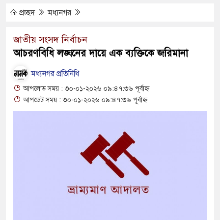
মায়ের
প্রচ্ছদ
মধ্যনগর
োনাওয়ার আলী : জনকল্যাণে অনন্য পথিকৃৎ
জাতীয় সংসদ নির্বাচন
আচরণবিধি লঙ্ঘনের দায়ে এক ব্যক্তিকে জরিমানা
সহ কথিত সাংবাদিক লিটন আটক
মধ্যনগর প্রতিনিধি
বসায়ীর মরদেহ উদ্ধার
আপলোড সময় : ৩০-০১-২০২৬ ০৯:৪৭:৩৬ পূর্বাহ্ন
েতুতে ঝুলছে ডাম্প ট্রাক, চালক পলাতক
আপডেট সময় : ৩০-০১-২০২৬ ০৯:৪৭:৩৬ পূর্বাহ্ন
 প্রচেষ্টায় সুন্দর বাংলাদেশ গড়তে চাই : প্রধানমন্ত্রী
ে মোটরসাইকেল দুর্ঘটনায় নিহত ১৫ হাজার ৭১২
প্রলোভনে ভারতে পাচার, গুয়াহাটি ক্যাম্পে মানবেতর
ের যুবকের
ই চলে জীবন-সংসার
 জীবন, কর্ম ও দর্শন নিয়ে সাহিত্য আড্ডা