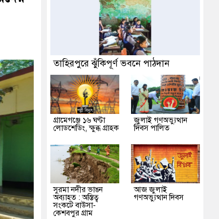
তাহিরপুরে ঝুঁকিপূর্ণ ভবনে পাঠদান
গ্রামেগঞ্জে ১৬ ঘণ্টা
জুলাই গণঅভ্যুত্থান
লোডশেডিং, ক্ষুব্ধ গ্রাহক
দিবস পালিত
সুরমা নদীর ভাঙন
আজ জুলাই
অব্যাহত : অস্তিত্ব
গণঅভ্যুত্থান দিবস
সংকটে বাউসা-
কেশবপুর গ্রাম