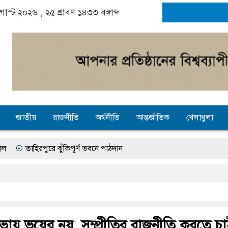
গাস্ট ২০২৬ ,
২৫ শ্রাবণ ১৪৩৩
বঙ্গাব্দ
জাতীয়
রাজনীতি
অর্থনীতি
আন্তর্জাতিক
খেলাধুলা
রে ঝুঁকিপূর্ণ ভবনে পাঠদান
ক
সব হাসপাতালে দুর্ঘটনায় আহতদের চিকিৎসা নিশ্চিতের নির্দেশ হাইকোর্ট
বাউসা-কেশবপুর গ্রাম
বেহাল সড়কে ঝুঁকি নিয়ে চলাচল
কুল ইসলামের প্রতিপক্ষের সব অভিযোগ প্রত্যাখ্যান
আজ জুলাই গণঅভ্যুত্
ায় ভয়ের নয়, সম্প্রীতির রাজনীতি করতে চা