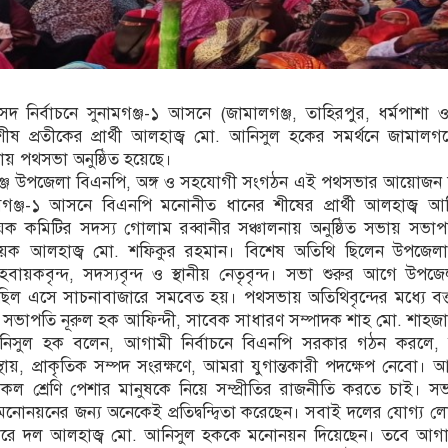
দ নির্বাচনে সুনামগঞ্জ-১ আসনে (জামালগঞ্জ, তাহিরপুর, ধর্মপাশা 
 প্রতীকের প্রার্থী আলহাজ্ব মো. আনিসুল হকের সমর্থনে জামালগঞ
ায় পথসভা অনুষ্ঠিত হয়েছে।
গঞ্জ উপজেলা বিএনপি, অঙ্গ ও সহযোগী সংগঠন এই পথসভার আয়োজন
ামগঞ্জ-১ আসনে বিএনপি মনোনীত ধানের শীষের প্রার্থী আলহাজ্ব আ
কমিটির সদস্য গোলাম রব্বানীর সঞ্চালনায় অনুষ্ঠিত সভায় সভাপত
ক আলহাজ্ব মো. শফিকুর রহমান। বিশেষ অতিথি ছিলেন উপজেলা
ায়কবৃন্দ, সদস্যবৃন্দ ও স্থানীয় নেতৃবৃন্দ। সভা শুরুর আগে উপজেল
িছিল এসে সাচনাবাজারে সমবেত হয়। পথসভায় অতিথিবৃন্দের মধ্যে বক্
সভাপতি নূরুল হক আফিন্দী, সাবেক সাধারণ সম্পাদক শাহ মো. শাহজ
 আনিসুল হক বলেন, আগামী নির্বাচনে বিএনপি সরকার গঠন করলে, শি
থায়, প্রাকৃতিক সম্পদ সংরক্ষণে, আমরা যুগান্তকারী পদক্ষেপ নেবো।
 শ্রেণি পেশার মানুষকে নিয়ে সম্প্রীতির রাজনীতি করতে চাই। সভ
নোনয়নের জন্য অনেকেই প্রতিদ্বন্দ্বিতা করেছেন। সবাই দলের যোগ্য 
করে দল আলহাজ্ব মো. আনিসুল হককে মনোনয়ন দিয়েছেন। তবে আগামী