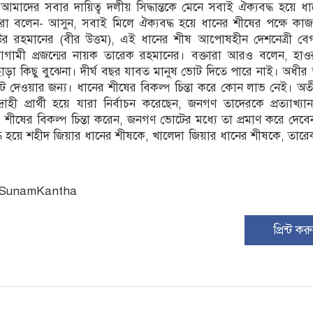
 আমাদের সবার দায়িত্ব দলীয় সিদ্ধান্তকে মেনে সবাই ঐক্যবদ্ধ হয়ে ধ
ক্তারা বলেন- আসুন, সবাই মিলে ঐক্যবদ্ধ হয়ে ধানের শীষের পক্ষে ক
য়াউর রহমানের (বীর উত্তম), এই ধানের শীষ আপোষহীন দেশনেত্রী ব
গামী প্রজন্মের নায়ক তারেক রহমানের। বক্তারা আরও বলেন, হা
াড়া কিছু বুঝেনা। দীর্ঘ বছর যাবত মানুষ ভোট দিতে পারে নাই। অধীর 
 দেওয়ার জন্য। ধানের শীষের বিকল্প চিন্তা করে কোন লাভ নেই। অ
োহী প্রার্থী হয়ে যারা নির্বাচন করেছেন, জনগণ তাদেরকে প্রত্যাখ্য
 শীষের বিকল্প চিন্তা করেন, জনগণ ভোটের মধ্যে তা প্রমাণ করে দেব
 হয়ে শহীদ জিয়ার ধানের শীষকে, খালেদা জিয়ার ধানের শীষকে, তার
: SunamKantha
প্রিন্ট কর