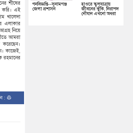
ানের শীষের
গনবিজ্ঞপ্তি--সুনামগঞ্জ
হাওরে স্কুলযাত্রায়
জেলা প্রশাসন
জীবনের ঝুঁকি, নিরাপদ
াজ করি। এই
নৌযান এখনো অধরা
েগম খালেদা
ওর এলাকার
আগ্রহ নিয়ে
তীতে আমরা
ান করেছেন।
েন। কাজেই,
েক রহমানের
ুন :