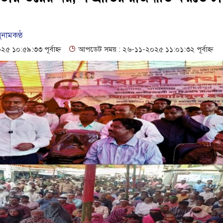
 সম্প্রসারিত প্রশাসনিক ভবনের উদ্বোধন
াদের, পলিন, রিপন-দীপঙ্করসহ ৪৮ জন আসামি
ুনামকণ্ঠ
১০:৫৯:৩৩ পূর্বাহ্ন
আপডেট সময় : ২৬-১১-২০২৫ ১১:০১:৩২ পূর্বাহ্ন