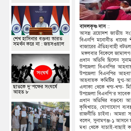
বাদলকৃষ্ণ
দাস
::
আসন্ন ত্রয়োদশ জাতীয় সংস
শেখ হাসিনার বক্তব্য ভারত
বিএনপি মনোনীত ধানের শীষ
সমর্থন করে না : জয়সওয়াল
বাজারের ঐতিহ্যবাহী বটতল
মঙ্গলবার বিকেলে জামাল
প্রধান অতিথি ছিলেন সুন
উপজেলা বিএনপির আহবায়ক 
উপজেলা বিএনপির আহবায়
আহবায়ক কমিটির যুগ্ম-আহব
ছাতকে দু’পক্ষের সংঘর্ষে
এলাকা থেকে খন্ড-খন্ড- ম
আহত ৮
উপজেলা বিএনপি’র সাবেক 
প্রধান অতিথির বক্তব্যে
কৃষিখাতে, যোগাযোগ ব্যবস্
রাজনীতি চাইনা। আমরা সকল
বলেন, সুনামগঞ্জ-১ আসনে ম
মধ্য থেকে যাচাই-বাছাই 