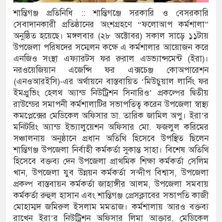
শান্তিগঞ্জ প্রতিনিধি :: শান্তিগঞ্জে সরকারি ও বেসরকারি
 ঘণ্টা লোডশেডিং, ক্ষুব্ধ গ্রাহক
সেবাদানকারী প্রতিষ্ঠানের অংশগ্রহণে “ফলোআপ কর্মশালা”
অনুষ্ঠিত হয়েছে। মঙ্গলবার (২৮ অক্টোবর) সকাল সাড়ে ১১টায়
 দুর্ঘটনায় আহতদের চিকিৎসা নিশ্চিতের নির্দেশ
উপজেলা পরিষদের সম্মেলন কক্ষে এ কর্মশালার আয়োজন করে
এনজিও সংস্থা এফ্যারটস ফর রুরাল এডভ্যান্সমেন্ট (ইরা)।
নরওয়েজিয়ান এজেন্সি ফর এক্সচেঞ্জ কোঅপারেশন
(এনওআরইসি)-এর অর্থায়নে বাস্তবায়িত ‘মিউচুয়াল লার্নিং ফর
যুত্থান দিবস পালিত
ইমপ্রুভিং হেলথ অ্যান্ড নিউট্রিশন সিনারিও’ প্রকল্পের দ্বিতীয়
পাড় যেন ময়লার ভাগাড়
রাউন্ডের সমাপনী কর্মশালাটির সভাপতিত্ব করেন উপজেলা স্বাস্থ্য
কমপ্লেক্সের মেডিকেল অফিসার ডা. তারিক জামিল অপু। ইরা’র
াঙন অব্যাহত : অস্তিত্ব সংকটে বাউসা-কেশবপুর গ্রাম
মনিটরিং অ্যান্ড ইভ্যালুয়েশন অফিসার মো. ফজলুল করিমের
সঞ্চালনায় অনুষ্ঠানে প্রধান অতিথি হিসেবে উপস্থিত ছিলেন
ঝুঁকি নিয়ে চলাচল
শান্তিগঞ্জ উপজেলা নির্বাহী কর্মকর্তা সুকান্ত সাহা। বিশেষ অতিথি
হিসেবে বক্তব্য দেন উপজেলা প্রাথমিক শিক্ষা কর্মকর্তা সেলিম
 অভাবে অনিশ্চয়তায় হাওরের শত শত শিক্ষার্থীর
খান, উপজেলা যুব উন্নয়ন কর্মকর্তা সন্দীপ বিশ্বাস, উপজেলা
প্রকল্প বাস্তবায়ন কর্মকর্তা জাহাঙ্গীর আলম, উপজেলা সমবায়
থামে মাধ্যমিকেই
কর্মকর্তা রুহুল হাসান এবং শান্তিগঞ্জ প্রেসক্লাবের সভাপতি কাজী
দ সম্মেলন রফিকুল ইসলামের প্রতিপক্ষের সব অভিযোগ
মোহাম্মদ জমিরুল ইসলাম মমতাজ। কর্মশালায় আরও বক্তব্য
রাখেন ইরা’র নিউট্রিশন অফিসার লিমা আক্তার, মেডিকেল