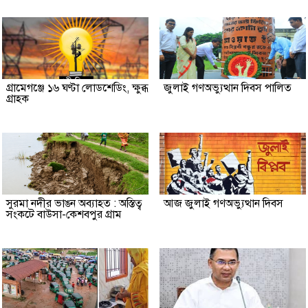
গ্রামেগঞ্জে ১৬ ঘণ্টা লোডশেডিং, ক্ষুব্ধ
জুলাই গণঅভ্যুত্থান দিবস পালিত
গ্রাহক
সুরমা নদীর ভাঙন অব্যাহত : অস্তিত্ব
আজ জুলাই গণঅভ্যুত্থান দিবস
সংকটে বাউসা-কেশবপুর গ্রাম