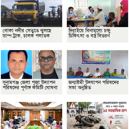
বোকা নদীর সেতুতে ঝুলছে
দিরাইয়ে বিনামূল্যে চক্ষু
ডাম্প ট্রাক, চালক পলাতক
চিকিৎসা ও বস্ত্র বিতরণ
সুনামগঞ্জ জেলা পূজা উদ্যাপন
জন্মাষ্টমী উদযাপন পরিষদের
পরিষদের পূর্ণাঙ্গ কমিটি ঘোষণা
সভা অনুষ্ঠিত