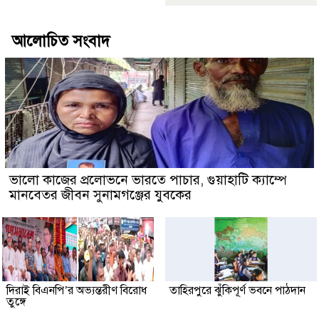
আলোচিত সংবাদ
ভালো কাজের প্রলোভনে ভারতে পাচার, গুয়াহাটি ক্যাম্পে
মানবেতর জীবন সুনামগঞ্জের যুবকের
দিরাই বিএনপি’র অভ্যন্তরীণ বিরোধ
তাহিরপুরে ঝুঁকিপূর্ণ ভবনে পাঠদান
তুঙ্গে