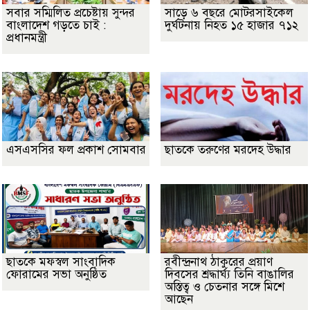
সবার সম্মিলিত প্রচেষ্টায় সুন্দর
সাড়ে ৬ বছরে মোটরসাইকেল
বাংলাদেশ গড়তে চাই :
দুর্ঘটনায় নিহত ১৫ হাজার ৭১২
প্রধানমন্ত্রী
এসএসসির ফল প্রকাশ সোমবার
ছাতকে তরুণের মরদেহ উদ্ধার
ছাতকে মফস্বল সাংবাদিক
রবীন্দ্রনাথ ঠাকুরের প্রয়াণ
ফোরামের সভা অনুষ্ঠিত
দিবসের শ্রদ্ধার্ঘ্য তিনি বাঙালির
অস্তিত্ব ও চেতনার সঙ্গে মিশে
আছেন