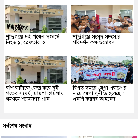
শান্তিগঞ্জে দুই পক্ষের সংঘর্ষে
শান্তিগঞ্জে সংসদ সদস্যের
নিহত ১, গ্রেফতার ৩
পরিদর্শন কক্ষ উদ্বোধন
বাঁশ কাটাকে কেন্দ্র করে দুই
বিগত সময়ে মেগা প্রকল্পের
পক্ষের সংঘর্ষ, মামলা-হামলায়
নামে মেগা দুর্নীতি হয়েছে :
থমথমে শ্যামনগর গ্রাম
এমপি কয়ছর আহমেদ
সর্বশেষ সংবাদ