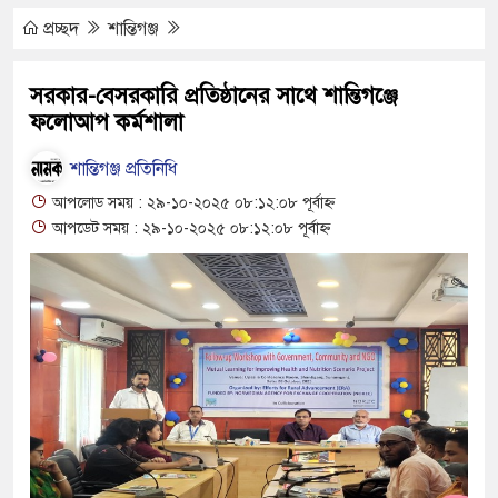
 মোটরসাইকেল দুর্ঘটনায় নিহত ১৫ হাজার ৭১২
প্রচ্ছদ
শান্তিগঞ্জ
প্রলোভনে ভারতে পাচার, গুয়াহাটি ক্যাম্পে মানবেতর
সরকার-বেসরকারি প্রতিষ্ঠানের সাথে শান্তিগঞ্জে
ফলোআপ কর্মশালা
ের যুবকের
ই চলে জীবন-সংসার
শান্তিগঞ্জ প্রতিনিধি
আপলোড সময় : ২৯-১০-২০২৫ ০৮:১২:০৮ পূর্বাহ্ন
 জীবন, কর্ম ও দর্শন নিয়ে সাহিত্য আড্ডা
আপডেট সময় : ২৯-১০-২০২৫ ০৮:১২:০৮ পূর্বাহ্ন
’র অভ্যন্তরীণ বিরোধ তুঙ্গে
তার চেহারা কি দেখা গেছে : স্বরাষ্ট্রমন্ত্রী
 বক্তব্য ভারত সমর্থন করে না : জয়সওয়াল
ঁকিপূর্ণ ভবনে পাঠদান
ীর সহযোগিতায় দিরাই-শাল্লার উন্নয়ন করতে চাই : এমপি