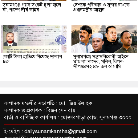
সুনামগঞ্জে গ্যাস সংকট চুলা জ্বলে
দেশকে পরিষ্কার ও সুন্দর রাখতে
না, পাম্পে দীর্ঘ লাইন
প্রধানমন্ত্রীর আহ্বান
কোটি টাকা হাতিয়ে নিয়েছে দালাল
‎সুনামগঞ্জে সন্ত্রাসবিরোধী আইনে
চক্র
মামলা: নাদের, পলিন, রিপন-
দীপঙ্করসহ ৪৮ জন আসামি
সম্পাদক মন্ডলীর সভাপতি : মো. জিয়াউল হক
সম্পাদক ও প্রকাশক : বিজন সেন রায়
বার্তা ও বাণিজ্যিক কার্যালয় : মোক্তারপাড়া রোড, সুনামগঞ্জ-৩০০০।
ই-মেইল :
dailysunamkantha@gmail.com