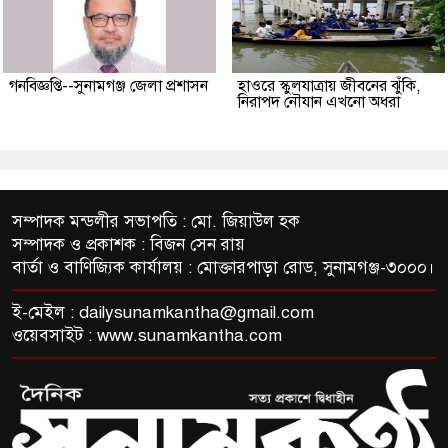
গনবিজ্ঞপ্তি--সুনামগঞ্জ জেলা প্রশাসন
হাওরে স্কুলযাত্রায় জীবনের ঝুঁকি,
নিরাপদ নৌযান এখনো অধরা
সম্পাদক মন্ডলীর সভাপতি : মো. জিয়াউল হক
সম্পাদক ও প্রকাশক : বিজন সেন রায়
বার্তা ও বাণিজ্যিক কার্যালয় : মোক্তারপাড়া রোড, সুনামগঞ্জ-৩০০০।
ই-মেইল :
dailysunamkantha@gmail.com
ওয়েবসাইট : www.sunamkantha.com