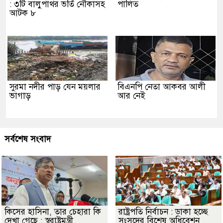
: ৩টি বালুপাথর ভর্তি নৌকাসহ
পালিত
আটক ৮
সুরমা নদীর পাড় যেন ময়লার
বিএনপি নেতা আকবর আলী
ভাগাড়
আর নেই
সর্বশেষ সংবাদ
কিসের হাসিনা, তার চেহারা কি
রাষ্ট্রপতি নির্বাচন : ডাকা হচ্ছে
দেখা গেছে : স্বরাষ্ট্রমন্ত্রী
সংসদের বিশেষ অধিবেশন