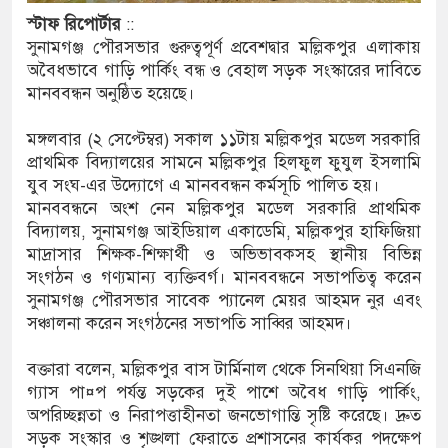
স্টাফ
রিপোর্টার
::
মে মাধ্যমিকেই
সুনামগঞ্জ পৌরসভার গুরুত্বপূর্ণ প্রবেশদ্বার মল্লিকপুর এলাকায়
অবৈধভাবে গাড়ি পার্কিং বন্ধ ও বেহাল সড়ক সংস্কারের দাবিতে
সম্মেলন রফিকুল ইসলামের প্রতিপক্ষের সব অভিযোগ
মানববন্ধন অনুষ্ঠিত হয়েছে।
মঙ্গলবার (২ সেপ্টেম্বর) সকাল ১১টায় মল্লিকপুর মডেল সরকারি
প্রাথমিক বিদ্যালয়ের সামনে মল্লিকপুর হিলফুল ফুযুল ইসলামি
ভ্যুত্থান দিবস
যুব সংঘ-এর উদ্যোগে এ মানববন্ধন কর্মসূচি পালিত হয়।
াস সংকট চুলা জ্বলে না, পাম্পে দীর্ঘ লাইন
মানববন্ধনে অংশ নেন মল্লিকপুর মডেল সরকারি প্রাথমিক
বিদ্যালয়, সুনামগঞ্জ আইডিয়াল একাডেমি, মল্লিকপুর হাফিজিয়া
িয়ে নিয়েছে দালাল চক্র
মাদ্রাসার শিক্ষক-শিক্ষার্থী ও অভিভাবকসহ স্থানীয় বিভিন্ন
সংগঠন ও গণ্যমান্য ব্যক্তিবর্গ। মানববন্ধনে সভাপতিত্ব করেন
রিষদের সম্প্রসারিত প্রশাসনিক ভবনের উদ্বোধন
সুনামগঞ্জ পৌরসভার সাবেক প্যানেল মেয়র আহমদ নুর এবং
সঞ্চালনা করেন সংগঠনের সভাপতি সাব্বির আহমদ।
ে তৎপরতা চালানোর মুরোদ আওয়ামী লীগের নেই :
বক্তারা বলেন, মল্লিকপুর বাস টার্মিনাল থেকে সিনথিয়া সিএনজি
গ্যাস পা¤প পর্যন্ত সড়কের দুই পাশে অবৈধ গাড়ি পার্কিং,
অপরিচ্ছন্নতা ও নিরাপত্তাহীনতা জনভোগান্তি সৃষ্টি করেছে। দ্রুত
্ত্রাসবিরোধী আইনে মামলা: নাদের, পলিন, রিপন-
সড়ক সংস্কার ও শৃঙ্খলা ফেরাতে প্রশাসনের কার্যকর পদক্ষেপ