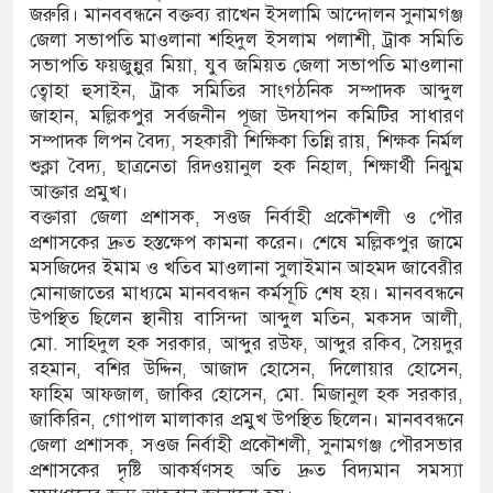
জন আসামি
জরুরি। মানববন্ধনে বক্তব্য রাখেন ইসলামি আন্দোলন সুনামগঞ্জ
জেলা সভাপতি মাওলানা শহিদুল ইসলাম পলাশী, ট্রাক সমিতি
 ইলেক্ট্রনিক বুথ ও সেল্ফ সার্ভিস সেন্টারের উদ্বোধন
সভাপতি ফয়জুন্নুর মিয়া, যুব জমিয়ত জেলা সভাপতি মাওলানা
ত্বোহা হুসাইন, ট্রাক সমিতির সাংগঠনিক সম্পাদক আব্দুল
ুনামগঞ্জ জেলা প্রশাসন
জাহান, মল্লিকপুর সর্বজনীন পূজা উদযাপন কমিটির সাধারণ
সম্পাদক লিপন বৈদ্য, সহকারী শিক্ষিকা তিন্নি রায়, শিক্ষক নির্মল
শুক্লা বৈদ্য, ছাত্রনেতা রিদওয়ানুল হক নিহাল, শিক্ষার্থী নিঝুম
আক্তার প্রমুখ।
বক্তারা জেলা প্রশাসক, সওজ নির্বাহী প্রকৌশলী ও পৌর
প্রশাসকের দ্রুত হস্তক্ষেপ কামনা করেন। শেষে মল্লিকপুর জামে
মসজিদের ইমাম ও খতিব মাওলানা সুলাইমান আহমদ জাবেরীর
মোনাজাতের মাধ্যমে মানববন্ধন কর্মসূচি শেষ হয়। মানববন্ধনে
উপস্থিত ছিলেন স্থানীয় বাসিন্দা আব্দুল মতিন, মকসদ আলী,
মো. সাহিদুল হক সরকার, আব্দুর রউফ, আব্দুর রকিব, সৈয়দুর
রহমান, বশির উদ্দিন, আজাদ হোসেন, দিলোয়ার হোসেন,
ফাহিম আফজাল, জাকির হোসেন, মো. মিজানুল হক সরকার,
জাকিরিন, গোপাল মালাকার প্রমুখ উপস্থিত ছিলেন। মানববন্ধনে
জেলা প্রশাসক, সওজ নির্বাহী প্রকৌশলী, সুনামগঞ্জ পৌরসভার
প্রশাসকের দৃষ্টি আকর্ষণসহ অতি দ্রুত বিদ্যমান সমস্যা