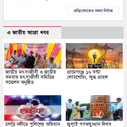
প্রতিবেদকের সকল নিউজ
এ জাতীয় আরো খবর
জাতীয় মৎস্যজীবী ও জাতীয়
গ্রামেগঞ্জে ১৬ ঘণ্টা
সমবায় মৎস্যজীবী সমিতির
লোডশেডিং, ক্ষুব্ধ গ্রাহক
সম্মেলন অনুষ্ঠিত
চলতি নদীতে পুলিশের অভিযান
জুলাই গণঅভ্যুত্থান দিবস