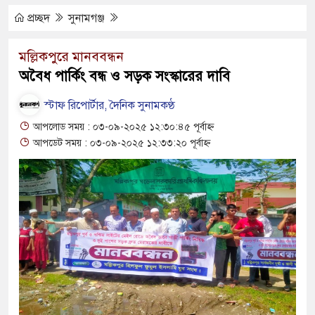
িপূর্ণ ভবনে পাঠদান
প্রচ্ছদ
সুনামগঞ্জ
 সহযোগিতায় দিরাই-শাল্লার উন্নয়ন করতে চাই : এমপি
মল্লিকপুরে মানববন্ধন
অবৈধ পার্কিং বন্ধ ও সড়ক সংস্কারের দাবি
স্টাফ রিপোর্টার, দৈনিক সুনামকণ্ঠ
ঘণ্টা লোডশেডিং, ক্ষুব্ধ গ্রাহক
আপলোড সময় : ০৩-০৯-২০২৫ ১২:৩০:৪৫ পূর্বাহ্ন
দুর্ঘটনায় আহতদের চিকিৎসা নিশ্চিতের নির্দেশ
আপডেট সময় : ০৩-০৯-২০২৫ ১২:৩৩:২০ পূর্বাহ্ন
ত্থান দিবস পালিত
াড় যেন ময়লার ভাগাড়
ঙন অব্যাহত : অস্তিত্ব সংকটে বাউসা-কেশবপুর গ্রাম
ুঁকি নিয়ে চলাচল
অভাবে অনিশ্চয়তায় হাওরের শত শত শিক্ষার্থীর