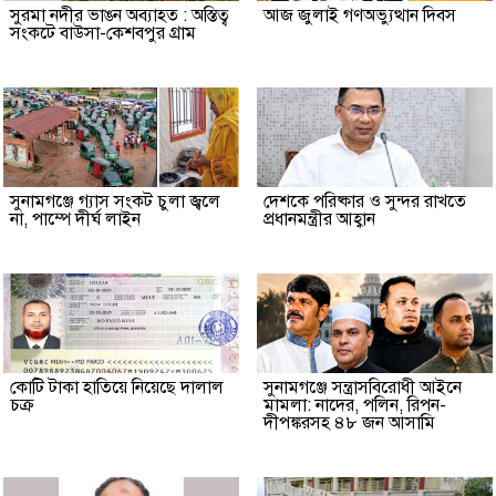
সুরমা নদীর ভাঙন অব্যাহত : অস্তিত্ব
আজ জুলাই গণঅভ্যুত্থান দিবস
সংকটে বাউসা-কেশবপুর গ্রাম
সুনামগঞ্জে গ্যাস সংকট চুলা জ্বলে
দেশকে পরিষ্কার ও সুন্দর রাখতে
না, পাম্পে দীর্ঘ লাইন
প্রধানমন্ত্রীর আহ্বান
কোটি টাকা হাতিয়ে নিয়েছে দালাল
‎সুনামগঞ্জে সন্ত্রাসবিরোধী আইনে
চক্র
মামলা: নাদের, পলিন, রিপন-
দীপঙ্করসহ ৪৮ জন আসামি