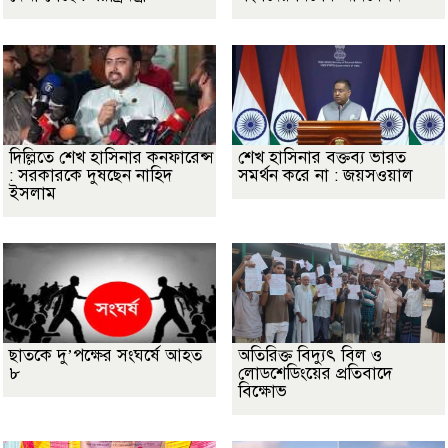
দিল্লিতে শেখ হাসিনার কনফারেন্স
শেখ হাসিনার বক্তব্য ভারত
: সরকারকে দুষছেন নাহিদ
সমর্থন করে না : জয়সওয়াল
ইসলাম
ছাতকে দু’পক্ষের সংঘর্ষে আহত
অতিরিক্ত বিদ্যুৎ বিল ও
৮
লোডশেডিংয়ের প্রতিবাদে
বিক্ষোভ