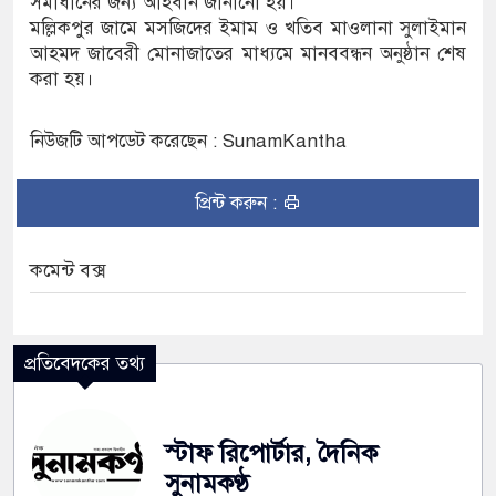
সমাধানের জন্য আহবান জানানো হয়।
মল্লিকপুর জামে মসজিদের ইমাম ও খতিব মাওলানা সুলাইমান
আহমদ জাবেরী মোনাজাতের মাধ্যমে মানববন্ধন অনুষ্ঠান শেষ
করা হয়।
নিউজটি আপডেট করেছেন : SunamKantha
প্রিন্ট করুন :
কমেন্ট বক্স
প্রতিবেদকের তথ্য
স্টাফ রিপোর্টার, দৈনিক
সুনামকণ্ঠ