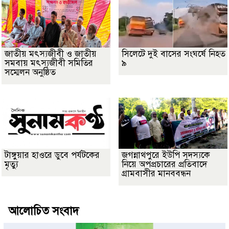
জাতীয় মৎস্যজীবী ও জাতীয়
সিলেটে দুই বাসের সংঘর্ষে নিহত
সমবায় মৎস্যজীবী সমিতির
৯
সম্মেলন অনুষ্ঠিত
টাঙ্গুয়ার হাওরে ডুবে পর্যটকের
জগন্নাথপুরে ইউপি সদস্যকে
মৃত্যু
নিয়ে অপপ্রচারের প্রতিবাদে
গ্রামবাসীর মানববন্ধন
আলোচিত সংবাদ