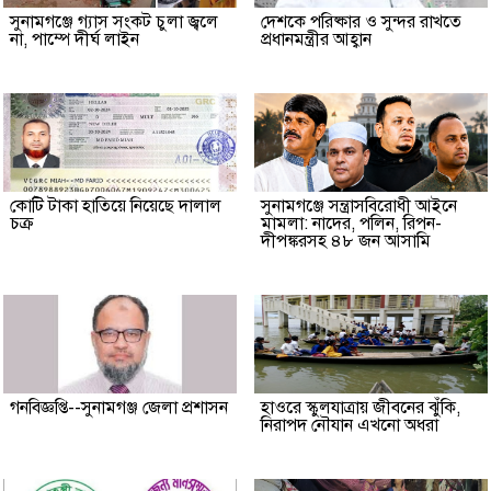
সুনামগঞ্জে গ্যাস সংকট চুলা জ্বলে
দেশকে পরিষ্কার ও সুন্দর রাখতে
না, পাম্পে দীর্ঘ লাইন
প্রধানমন্ত্রীর আহ্বান
কোটি টাকা হাতিয়ে নিয়েছে দালাল
‎সুনামগঞ্জে সন্ত্রাসবিরোধী আইনে
চক্র
মামলা: নাদের, পলিন, রিপন-
দীপঙ্করসহ ৪৮ জন আসামি
গনবিজ্ঞপ্তি--সুনামগঞ্জ জেলা প্রশাসন
হাওরে স্কুলযাত্রায় জীবনের ঝুঁকি,
নিরাপদ নৌযান এখনো অধরা