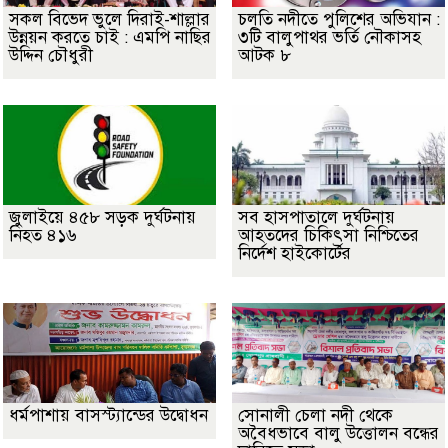
সকল বিভেদ ভুলে দিরাই-শাল্লার
চলতি নদীতে পুলিশের অভিযান :
উন্নয়ন করতে চাই : এমপি নাছির
৩টি বালুপাথর ভর্তি নৌকাসহ
উদ্দিন চৌধুরী
আটক ৮
জুলাইয়ে ৪৫৮ সড়ক দুর্ঘটনায়
সব হাসপাতালে দুর্ঘটনায়
নিহত ৪১৬
আহতদের চিকিৎসা নিশ্চিতের
নির্দেশ হাইকোর্টের
ধর্মপাশায় বাসস্ট্যান্ডের উদ্বোধন
সোনালী চেলা নদী থেকে
অবৈধভাবে বালু উত্তোলন বন্ধের