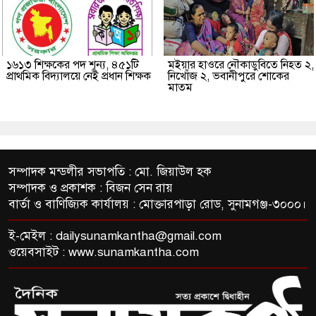
১৬১৩ শিক্ষকের পদ শূন্য, ৪৫১টি
মইয়ার হাওরে নৌকাডুবিতে নিহত ২,
প্রাথমিক বিদ্যালয়ে নেই প্রধান শিক্ষক
নিখোঁজ ২, ভবানীপুরে শোকের
মাতম
সম্পাদক মন্ডলীর সভাপতি : মো. জিয়াউল হক
সম্পাদক ও প্রকাশক : বিজন সেন রায়
বার্তা ও বাণিজ্যিক কার্যালয় : মোক্তারপাড়া রোড, সুনামগঞ্জ-৩০০০।
ই-মেইল :
dailysunamkantha@gmail.com
ওয়েবসাইট : www.sunamkantha.com