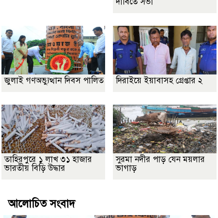
দাবিতে সভা
জুলাই গণঅভ্যুত্থান দিবস পালিত
দিরাইয়ে ইয়াবাসহ গ্রেপ্তার ২
তাহিরপুরে ১ লাখ ৩১ হাজার
সুরমা নদীর পাড় যেন ময়লার
ভারতীয় বিড়ি উদ্ধার
ভাগাড়
আলোচিত সংবাদ