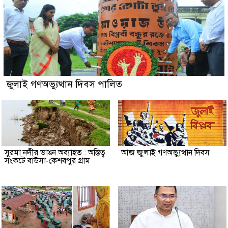
জুলাই গণঅভ্যুত্থান দিবস পালিত
সুরমা নদীর ভাঙন অব্যাহত : অস্তিত্ব
আজ জুলাই গণঅভ্যুত্থান দিবস
সংকটে বাউসা-কেশবপুর গ্রাম