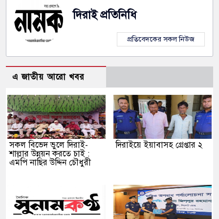
দিরাই প্রতিনিধি
ে নৌকাডুবিতে নিহত ২, নিখোঁজ ২, ভবানীপুরে শোকের
প্রতিবেদকের সকল নিউজ
হামলার অভিযোগে সংবাদ সম্মেলন, নিরাপত্তা ও সুষ্ঠু
এ জাতীয় আরো খবর
সকল বিভেদ ভুলে দিরাই-
দিরাইয়ে ইয়াবাসহ গ্রেপ্তার ২
শাল্লার উন্নয়ন করতে চাই :
এমপি নাছির উদ্দিন চৌধুরী