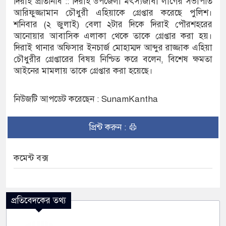
দিরাই প্রতিনিধি :: দিরাই উপজেলা মৎস্যজীবী লীগের সভাপতি
আরিফুজ্জামান চৌধুরী এহিয়াকে গ্রেপ্তার করেছে পুলিশ।
পরিষদের সম্প্রসারিত প্রশাসনিক ভবনের উদ্বোধন
শনিবার (২ জুলাই) বেলা ২টার দিকে দিরাই পৌরশহরের
আনোয়ার আবাসিক এলাকা থেকে তাকে গ্রেপ্তার করা হয়।
রে তৎপরতা চালানোর মুরোদ আওয়ামী লীগের নেই :
দিরাই থানার অফিসার ইনচার্জ মোহাম্মদ আব্দুর রাজ্জাক এহিয়া
চৌধুরীর গ্রেপ্তারের বিষয় নিশ্চিত করে বলেন, বিশেষ ক্ষমতা
আইনের মামলায় তাকে গ্রেপ্তার করা হয়েছে।
সন্ত্রাসবিরোধী আইনে মামলা: নাদের, পলিন, রিপন-
নিউজটি আপডেট করেছেন : SunamKantha
 জন আসামি
কের ইলেক্ট্রনিক বুথ ও সেল্ফ সার্ভিস সেন্টারের উদ্বোধন
প্রিন্ট করুন :
-সুনামগঞ্জ জেলা প্রশাসন
কমেন্ট বক্স
তির রেকর্ড সংশোধন ও স্বত্ব ফেরতের দাবি
যাত্রায় জীবনের ঝুঁকি, নিরাপদ নৌযান এখনো অধরা
প্রতিবেদকের তথ্য
র পদ শূন্য, ৪৫১টি প্রাথমিক বিদ্যালয়ে নেই প্রধান