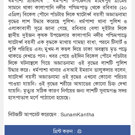
ধর্মপাশা প্রতিনিধি :: ধর্মপাশা উপজেলার মহিষপুর গ্রামের
সামনে থাকা কালাপানি নদীর পশ্চিমপাড় থেকে রবিবার (২০
পরিষদের সম্প্রসারিত প্রশাসনিক ভবনের উদ্বোধন
এপ্রিল) বিকেল পৌনে পাঁচটার দিকে ষাটোর্ধ্ব বয়সী অজ্ঞাতনামা
বৃদ্ধের লাশ উদ্ধার করেছে পুলিশ। ধর্মপাশা থানা পুলিশ ও
রে তৎপরতা চালানোর মুরোদ আওয়ামী লীগের নেই :
এলাকাবাসী সূত্রে জানা গেছে, রবিবার বেলা দুইটার দিকে
স্থানীয় দুইজন কৃষক উপজেলার কালাপানি নদীর পশ্চিমপাড়ে
ষাটোর্ধ্ব বয়সী এক বৃদ্ধকে মাথায় গামছা বাধা, পরনে টিসার্ট ও
লুঙ্গি পরিহিত এবং মুখম-ল কম্বল দিয়ে ঢাকা অবস্থায় মৃত পড়ে
সন্ত্রাসবিরোধী আইনে মামলা: নাদের, পলিন, রিপন-
থাকতে দেখতে পান। খবর পেয়ে ওইদিন বিকেল পৌনে পাঁচটার
 জন আসামি
দিকে ঘটনাস্থলে গিয়ে অজ্ঞাতনামা ওই বৃদ্ধের লাশটি পুলিশ
উদ্ধার করে। ধর্মপাশা থানার এসআই ইমরান তালুকদার বলেন,
ের ইলেক্ট্রনিক বুথ ও সেল্ফ সার্ভিস সেন্টারের উদ্বোধন
ষাটোর্ধ্ব বয়সী অজ্ঞাতনামা ওই বৃদ্ধের এখনো কোনো পরিচয়
পাওয়া যায়নি। ওই বৃদ্ধের শরীরে আঘাতের কোনো চিহ্ন দেখা
সুনামগঞ্জ জেলা প্রশাসন
যায়নি। মৃত্যুর সঠিক কারণ নির্ণয়ের জন্য লাশটি সুনামগঞ্জ সদর
হাসপাতাল মর্গে পাঠানো হয়েছে।
তির রেকর্ড সংশোধন ও স্বত্ব ফেরতের দাবি
যাত্রায় জীবনের ঝুঁকি, নিরাপদ নৌযান এখনো অধরা
নিউজটি আপডেট করেছেন : SunamKantha
র পদ শূন্য, ৪৫১টি প্রাথমিক বিদ্যালয়ে নেই প্রধান
প্রিন্ট করুন :