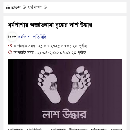
যুত্থান দিবস পালিত
প্রচ্ছদ
ধর্মপাশা
 পাড় যেন ময়লার ভাগাড়
ধর্মপাশায় অজ্ঞাতনামা বৃদ্ধের লাশ উদ্ধার
াঙন অব্যাহত : অস্তিত্ব সংকটে বাউসা-কেশবপুর গ্রাম
ধর্মপাশা প্রতিনিধি
 ঝুঁকি নিয়ে চলাচল
আপলোড সময় : ২১-০৪-২০২৫ ০৭:০১:২৩ পূর্বাহ্ন
আপডেট সময় : ২১-০৪-২০২৫ ০৭:০১:২৩ পূর্বাহ্ন
 অভাবে অনিশ্চয়তায় হাওরের শত শত শিক্ষার্থীর
থামে মাধ্যমিকেই
দ সম্মেলন রফিকুল ইসলামের প্রতিপক্ষের সব অভিযোগ
অভ্যুত্থান দিবস
্যাস সংকট চুলা জ্বলে না, পাম্পে দীর্ঘ লাইন
াতিয়ে নিয়েছে দালাল চক্র