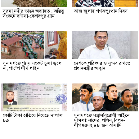
সুরমা নদীর ভাঙন অব্যাহত : অস্তিত্ব
আজ জুলাই গণঅভ্যুত্থান দিবস
সংকটে বাউসা-কেশবপুর গ্রাম
সুনামগঞ্জে গ্যাস সংকট চুলা জ্বলে
দেশকে পরিষ্কার ও সুন্দর রাখতে
না, পাম্পে দীর্ঘ লাইন
প্রধানমন্ত্রীর আহ্বান
কোটি টাকা হাতিয়ে নিয়েছে দালাল
‎সুনামগঞ্জে সন্ত্রাসবিরোধী আইনে
চক্র
মামলা: নাদের, পলিন, রিপন-
দীপঙ্করসহ ৪৮ জন আসামি