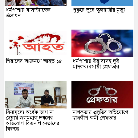
ধর্মপাশায় বাসস্ট্যান্ডের
পুকুরে ডুবে স্কুলছাত্রীর মৃত্যু
উদ্বোধন
শিয়ালের আক্রমণে আহত ১৫
ধর্মপাশায় ইয়াবাসহ দুই
মাদকব্যবসায়ী গ্রেফতার
বিনামূল্যে অর্ধেক ভাগ না
নাশকতায় প্রস্তুতির অভিযোগে
দেয়ায় জলমহাল দখলের
ছাত্রলীগ কর্মী গ্রেফতার
অভিযোগ বিএনপি নেতাদের
বিরুদ্ধে