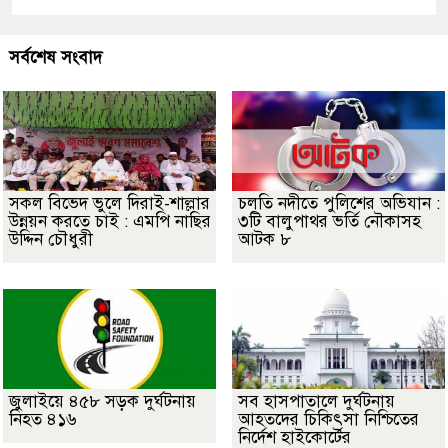
সর্বশেষ সংবাদ
সকল বিভেদ ভুলে দিরাই-শাল্লার
চলতি নদীতে পুলিশের অভিযান :
উন্নয়ন করতে চাই : এমপি নাছির
৩টি বালুপাথর ভর্তি নৌকাসহ
উদ্দিন চৌধুরী
আটক ৮
জুলাইয়ে ৪৫৮ সড়ক দুর্ঘটনায়
সব হাসপাতালে দুর্ঘটনায়
নিহত ৪১৬
আহতদের চিকিৎসা নিশ্চিতের
নির্দেশ হাইকোর্টের