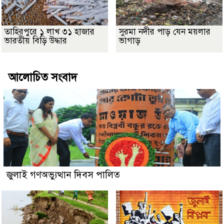
তাহিরপুরে ১ লাখ ৩১ হাজার
সুরমা নদীর পাড় যেন ময়লার
ভারতীয় বিড়ি উদ্ধার
ভাগাড়
আলোচিত সংবাদ
জুলাই গণঅভ্যুত্থান দিবস পালিত