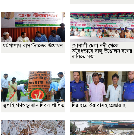
ধর্মপাশায় বাসস্ট্যান্ডের উদ্বোধন
সোনালী চেলা নদী থেকে
অবৈধভাবে বালু উত্তোলন বন্ধের
দাবিতে সভা
জুলাই গণঅভ্যুত্থান দিবস পালিত
দিরাইয়ে ইয়াবাসহ গ্রেপ্তার ২