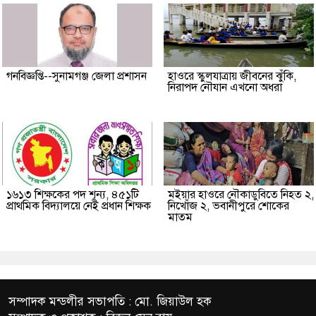
গনবিজ্ঞপ্তি--সুনামগঞ্জ জেলা প্রশাসন
হাওরে স্কুলযাত্রায় জীবনের ঝুঁকি,
নিরাপদ নৌযান এখনো অধরা
১৬১৩ শিক্ষকের পদ শূন্য, ৪৫১টি
মইয়ার হাওরে নৌকাডুবিতে নিহত ২,
প্রাথমিক বিদ্যালয়ে নেই প্রধান শিক্ষক
নিখোঁজ ২, ভবানীপুরে শোকের
মাতম
সম্পাদক মন্ডলীর সভাপতি : মো. জিয়াউল হক