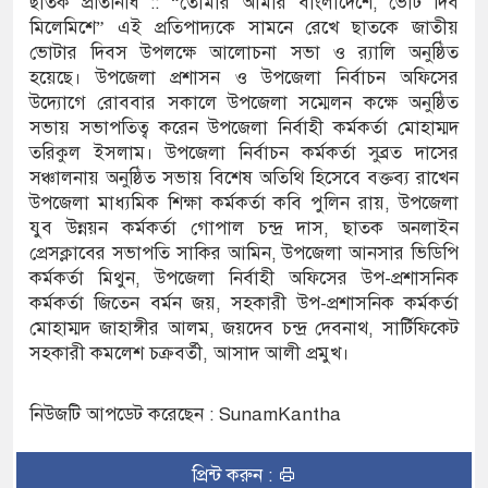
ছাতক প্রতিনিধি :: “তোমার আমার বাংলাদেশে, ভোট দিব
মিলেমিশে” এই প্রতিপাদ্যকে সামনে রেখে ছাতকে জাতীয়
ষদের সম্প্রসারিত প্রশাসনিক ভবনের উদ্বোধন
ভোটার দিবস উপলক্ষে আলোচনা সভা ও র‌্যালি অনুষ্ঠিত
হয়েছে। উপজেলা প্রশাসন ও উপজেলা নির্বাচন অফিসের
তৎপরতা চালানোর মুরোদ আওয়ামী লীগের নেই :
উদ্যোগে রোববার সকালে উপজেলা সম্মেলন কক্ষে অনুষ্ঠিত
সভায় সভাপতিত্ব করেন উপজেলা নির্বাহী কর্মকর্তা মোহাম্মদ
তরিকুল ইসলাম। উপজেলা নির্বাচন কর্মকর্তা সুব্রত দাসের
সঞ্চালনায় অনুষ্ঠিত সভায় বিশেষ অতিথি হিসেবে বক্তব্য রাখেন
ত্রাসবিরোধী আইনে মামলা: নাদের, পলিন, রিপন-
উপজেলা মাধ্যমিক শিক্ষা কর্মকর্তা কবি পুলিন রায়, উপজেলা
 আসামি
যুব উন্নয়ন কর্মকর্তা গোপাল চন্দ্র দাস, ছাতক অনলাইন
প্রেসক্লাবের সভাপতি সাকির আমিন, উপজেলা আনসার ভিডিপি
লেক্ট্রনিক বুথ ও সেল্ফ সার্ভিস সেন্টারের উদ্বোধন
কর্মকর্তা মিথুন, উপজেলা নির্বাহী অফিসের উপ-প্রশাসনিক
কর্মকর্তা জিতেন বর্মন জয়, সহকারী উপ-প্রশাসনিক কর্মকর্তা
ামগঞ্জ জেলা প্রশাসন
মোহাম্মদ জাহাঙ্গীর আলম, জয়দেব চন্দ্র দেবনাথ, সার্টিফিকেট
সহকারী কমলেশ চক্রবর্তী, আসাদ আলী প্রমুখ।
রেকর্ড সংশোধন ও স্বত্ব ফেরতের দাবি
রায় জীবনের ঝুঁকি, নিরাপদ নৌযান এখনো অধরা
নিউজটি আপডেট করেছেন : SunamKantha
 শূন্য, ৪৫১টি প্রাথমিক বিদ্যালয়ে নেই প্রধান
প্রিন্ট করুন :