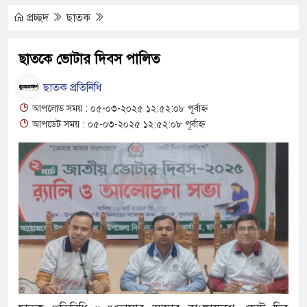
্থান দিবস পালিত
প্রচ্ছদ
ছাতক
ড় যেন ময়লার ভাগাড়
ছাতকে ভোটার দিবস পালিত
 অব্যাহত : অস্তিত্ব সংকটে বাউসা-কেশবপুর গ্রাম
ছাতক প্রতিনিধি
কি নিয়ে চলাচল
আপলোড সময় : ০৫-০৩-২০২৫ ১২:৫২:০৮ পূর্বাহ্ন
আপডেট সময় : ০৫-০৩-২০২৫ ১২:৫২:০৮ পূর্বাহ্ন
াবে অনিশ্চয়তায় হাওরের শত শত শিক্ষার্থীর
 মাধ্যমিকেই
ম্মেলন রফিকুল ইসলামের প্রতিপক্ষের সব অভিযোগ
যুত্থান দিবস
 সংকট চুলা জ্বলে না, পাম্পে দীর্ঘ লাইন
য়ে নিয়েছে দালাল চক্র