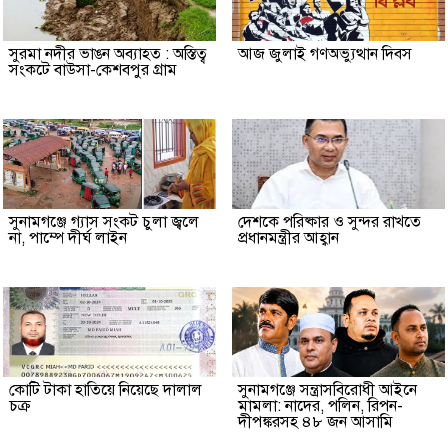
সুরমা নদীর ভাঙন অব্যাহত : অস্তিত্ব
আজ জুলাই গণঅভ্যুত্থান দিবস
সংকটে বাউসা-কেশবপুর গ্রাম
সুনামগঞ্জে গ্যাস সংকট চুলা জ্বলে
দেশকে পরিষ্কার ও সুন্দর রাখতে
না, পাম্পে দীর্ঘ লাইন
প্রধানমন্ত্রীর আহ্বান
কোটি টাকা হাতিয়ে নিয়েছে দালাল
‎সুনামগঞ্জে সন্ত্রাসবিরোধী আইনে
চক্র
মামলা: নাদের, পলিন, রিপন-
দীপঙ্করসহ ৪৮ জন আসামি