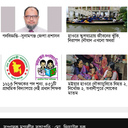
গনবিজ্ঞপ্তি--সুনামগঞ্জ জেলা প্রশাসন
হাওরে স্কুলযাত্রায় জীবনের ঝুঁকি,
নিরাপদ নৌযান এখনো অধরা
১৬১৩ শিক্ষকের পদ শূন্য, ৪৫১টি
মইয়ার হাওরে নৌকাডুবিতে নিহত ২,
প্রাথমিক বিদ্যালয়ে নেই প্রধান শিক্ষক
নিখোঁজ ২, ভবানীপুরে শোকের
মাতম
সম্পাদক মন্ডলীর সভাপতি : মো. জিয়াউল হক