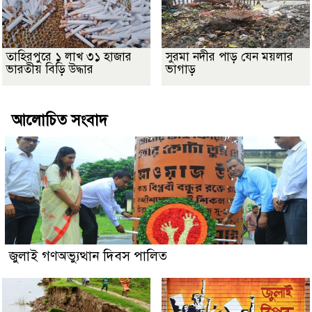
তাহিরপুরে ১ লাখ ৩১ হাজার
সুরমা নদীর পাড় যেন ময়লার
ভারতীয় বিড়ি উদ্ধার
ভাগাড়
আলোচিত সংবাদ
জুলাই গণঅভ্যুত্থান দিবস পালিত