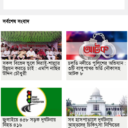
সর্বশেষ সংবাদ
সকল বিভেদ ভুলে দিরাই-শাল্লার
চলতি নদীতে পুলিশের অভিযান :
উন্নয়ন করতে চাই : এমপি নাছির
৩টি বালুপাথর ভর্তি নৌকাসহ
উদ্দিন চৌধুরী
আটক ৮
জুলাইয়ে ৪৫৮ সড়ক দুর্ঘটনায়
সব হাসপাতালে দুর্ঘটনায়
নিহত ৪১৬
আহতদের চিকিৎসা নিশ্চিতের