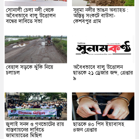
সোনালী চেলা নদী থেকে
সুরমা নদীর ভাঙন অব্যাহত :
অবৈধভাবে বালু উত্তোলন
অস্তিত্ব সংকটে বাউসা-
বন্ধের দাবিতে সভা
কেশবপুর গ্রাম
বেহাল সড়কে ঝুঁকি নিয়ে
অবৈধভাবে বালু উত্তোলন
চলাচল
ছাতকে ২১ ড্রেজার জব্দ, গ্রেপ্তার
৯
জুলাই সনদ ও গণভোটের রায়
ছাতকে ৪০ পিস ইয়াবাসহ
বাস্তবায়নের দাবিতে
৪জন গ্রেপ্তার
জামায়াতের মিছিল