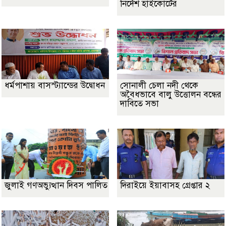
নির্দেশ হাইকোর্টের
ধর্মপাশায় বাসস্ট্যান্ডের উদ্বোধন
সোনালী চেলা নদী থেকে
অবৈধভাবে বালু উত্তোলন বন্ধের
দাবিতে সভা
জুলাই গণঅভ্যুত্থান দিবস পালিত
দিরাইয়ে ইয়াবাসহ গ্রেপ্তার ২