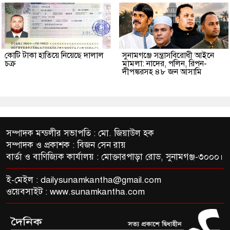
কোটি টাকা হাতিয়ে নিয়েছে দালাল
‎সুনামগঞ্জে সন্ত্রাসবিরোধী আইনে
চক্র
মামলা: নাদের, পলিন, রিপন-
দীপঙ্করসহ ৪৮ জন আসামি
সম্পাদক মন্ডলীর সভাপতি : মো. জিয়াউল হক
সম্পাদক ও প্রকাশক : বিজন সেন রায়
বার্তা ও বাণিজ্যিক কার্যালয় : মোক্তারপাড়া রোড, সুনামগঞ্জ-৩০০০।
ই-মেইল :
dailysunamkantha@gmail.com
ওয়েবসাইট : www.sunamkantha.com