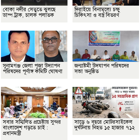
বোকা নদীর সেতুতে ঝুলছে
দিরাইয়ে বিনামূল্যে চক্ষু
ডাম্প ট্রাক, চালক পলাতক
চিকিৎসা ও বস্ত্র বিতরণ
সুনামগঞ্জ জেলা পূজা উদ্যাপন
জন্মাষ্টমী উদযাপন পরিষদের
পরিষদের পূর্ণাঙ্গ কমিটি ঘোষণা
সভা অনুষ্ঠিত
সবার সম্মিলিত প্রচেষ্টায় সুন্দর
সাড়ে ৬ বছরে মোটরসাইকেল
বাংলাদেশ গড়তে চাই :
দুর্ঘটনায় নিহত ১৫ হাজার ৭১২
প্রধানমন্ত্রী