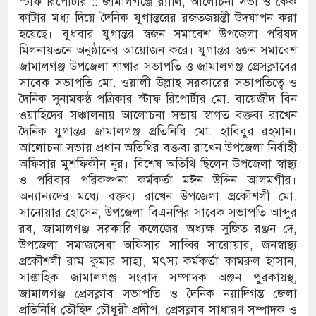
স্টাফ রিপোর্টার :: জামালগঞ্জে র‌্যালি, আলোচনা সভা ও কেক
কাটার মধ্য দিয়ে দৈনিক যুগান্তরের রজতজয়ন্তী উদযাপন করা
 ঘণ্টা লোডশেডিং, ক্ষুব্ধ গ্রাহক
হয়েছে। বুধবার যুগান্তর স্বজন সমাবেশ উপজেলা পরিষদ
মিলনায়তনে অনুষ্ঠানের আয়োজন করে। যুগান্তর স্বজন সমাবেশ
 দুর্ঘটনায় আহতদের চিকিৎসা নিশ্চিতের নির্দেশ
জামালগঞ্জ উপজেলা শাখার সভাপতি ও জামালগঞ্জ প্রেসক্লাবের
সাবেক সভাপতি মো. ওয়ালী উল্লাহ সরকারের সভাপতিত্বে ও
দৈনিক সুনামকণ্ঠ পত্রিকার স্টাফ রিপোর্টার মো. বায়েজীদ বিন
ওয়াহিদের সঞ্চালনায় আলোচনা সভায় স্বাগত বক্তব্য রাখেন
যুত্থান দিবস পালিত
দৈনিক যুগান্তর জামালগঞ্জ প্রতিনিধি মো. হাবিবুর রহমান।
পাড় যেন ময়লার ভাগাড়
আলোচনা সভায় প্রধান অতিথির বক্তব্য রাখেন উপজেলা নির্বাহী
অফিসার মুশফিকীন নূর। বিশেষ অতিথি ছিলেন উপজেলা স্বাস্থ্য
াঙন অব্যাহত : অস্তিত্ব সংকটে বাউসা-কেশবপুর গ্রাম
ও পরিবার পরিকল্পনা কর্মকর্তা মঈন উদ্দিন আলমগীর।
অন্যান্যদের মধ্যে বক্তব্য রাখেন উপজেলা প্রকৌশলী মো.
ঝুঁকি নিয়ে চলাচল
সানোয়ার হোসেন, উপজেলা বিএনপির সাবেক সভাপতি আব্দুর
রব, জামালগঞ্জ সরকারি কলেজের অধ্যক্ষ সুজিত রঞ্জন দে,
 অভাবে অনিশ্চয়তায় হাওরের শত শত শিক্ষার্থীর
উপজেলা সমাজসেবা অফিসার সাব্বির সারোয়ার, জনস্বাস্থ্য
প্রকৌশলী রাম কুমার সাহা, মৎস্য কর্মকর্তা কামরুল হাসান,
থামে মাধ্যমিকেই
সাপ্তাহিক জামালগঞ্জ সংবাদ সম্পাদক অঞ্জন পুরকায়স্থ,
জামালগঞ্জ প্রেসক্লাব সভাপতি ও দৈনিক নয়াদিগন্ত জেলা
দ সম্মেলন রফিকুল ইসলামের প্রতিপক্ষের সব অভিযোগ
প্রতিনিধি তৌহিদ চৌধুরী প্রদীপ, প্রেসক্লাব সাধারণ সম্পাদক ও