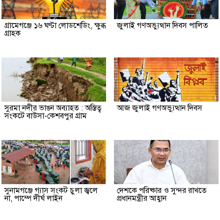
গ্রামেগঞ্জে ১৬ ঘণ্টা লোডশেডিং, ক্ষুব্ধ
জুলাই গণঅভ্যুত্থান দিবস পালিত
গ্রাহক
সুরমা নদীর ভাঙন অব্যাহত : অস্তিত্ব
আজ জুলাই গণঅভ্যুত্থান দিবস
সংকটে বাউসা-কেশবপুর গ্রাম
সুনামগঞ্জে গ্যাস সংকট চুলা জ্বলে
দেশকে পরিষ্কার ও সুন্দর রাখতে
না, পাম্পে দীর্ঘ লাইন
প্রধানমন্ত্রীর আহ্বান