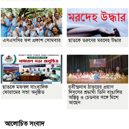
এসএসসির ফল প্রকাশ সোমবার
ছাতকে তরুণের মরদেহ উদ্ধার
ছাতকে মফস্বল সাংবাদিক
রবীন্দ্রনাথ ঠাকুরের প্রয়াণ
ফোরামের সভা অনুষ্ঠিত
দিবসের শ্রদ্ধার্ঘ্য তিনি বাঙালির
অস্তিত্ব ও চেতনার সঙ্গে মিশে
আছেন
আলোচিত সংবাদ