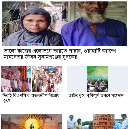
ভালো কাজের প্রলোভনে ভারতে পাচার, গুয়াহাটি ক্যাম্পে
মানবেতর জীবন সুনামগঞ্জের যুবকের
দিরাই বিএনপি’র অভ্যন্তরীণ বিরোধ
তাহিরপুরে ঝুঁকিপূর্ণ ভবনে পাঠদান
তুঙ্গে