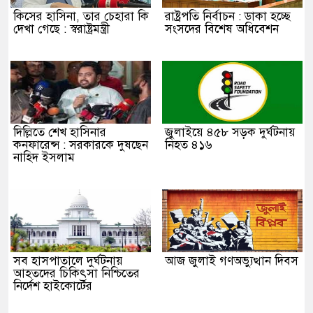
কিসের হাসিনা, তার চেহারা কি
রাষ্ট্রপতি নির্বাচন : ডাকা হচ্ছে
দেখা গেছে : স্বরাষ্ট্রমন্ত্রী
সংসদের বিশেষ অধিবেশন
দিল্লিতে শেখ হাসিনার
জুলাইয়ে ৪৫৮ সড়ক দুর্ঘটনায়
কনফারেন্স : সরকারকে দুষছেন
নিহত ৪১৬
নাহিদ ইসলাম
সব হাসপাতালে দুর্ঘটনায়
আজ জুলাই গণঅভ্যুত্থান দিবস
আহতদের চিকিৎসা নিশ্চিতের
নির্দেশ হাইকোর্টের