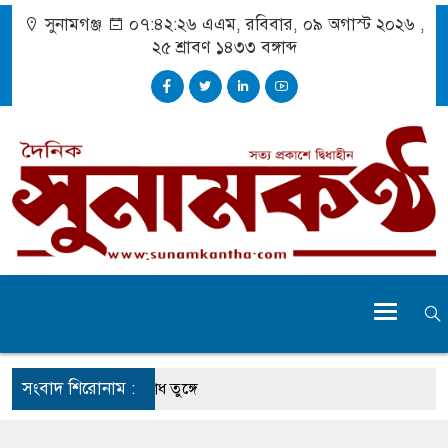
সুনামগঞ্জ
০৭:৪২:২৭ এএম
, রবিবার, ০৯ অগাস্ট ২০২৬ ,
২৫ শ্রাবণ ১৪৩৩
বঙ্গাব্দ
সংবাদ শিরোনাম :
নপি’র অভ্যন্তরীণ বিরোধ তুঙ্গে
া, তার চেহারা কি দেখা গেছে : স্বরাষ্ট্রমন্ত্রী