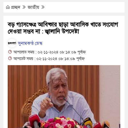
ার বক্তব্য ভারত সমর্থন করে না : জয়সওয়াল
প্রচ্ছদ
জাতীয়
ঝুঁকিপূর্ণ ভবনে পাঠদান
বড় গ্যাসক্ষেত্র আবিষ্কার ছাড়া আবাসিক খাতে সংযোগ
দেওয়া সম্ভব না : জ্বালানি উপদেষ্টা
্রীর সহযোগিতায় দিরাই-শাল্লার উন্নয়ন করতে চাই : এমপি
সুনামকন্ঠ ডেস্ক
আপলোড সময় : ০২-১১-২০২৪ ০৮:১৪:০৯ পূর্বাহ্ন
 ১৬ ঘণ্টা লোডশেডিং, ক্ষুব্ধ গ্রাহক
আপডেট সময় : ০২-১১-২০২৪ ০৮:১৪:০৯ পূর্বাহ্ন
ালে দুর্ঘটনায় আহতদের চিকিৎসা নিশ্চিতের নির্দেশ
ভ্যুত্থান দিবস পালিত
ীর পাড় যেন ময়লার ভাগাড়
র ভাঙন অব্যাহত : অস্তিত্ব সংকটে বাউসা-কেশবপুর গ্রাম
কে ঝুঁকি নিয়ে চলাচল