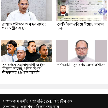
দেশকে পরিষ্কার ও সুন্দর রাখতে
কোটি টাকা হাতিয়ে নিয়েছে দালাল
প্রধানমন্ত্রীর আহ্বান
চক্র
‎সুনামগঞ্জে সন্ত্রাসবিরোধী আইনে
গনবিজ্ঞপ্তি--সুনামগঞ্জ জেলা প্রশাসন
মামলা: নাদের, পলিন, রিপন-
দীপঙ্করসহ ৪৮ জন আসামি
সম্পাদক মন্ডলীর সভাপতি : মো. জিয়াউল হক
সম্পাদক ও প্রকাশক : বিজন সেন রায়