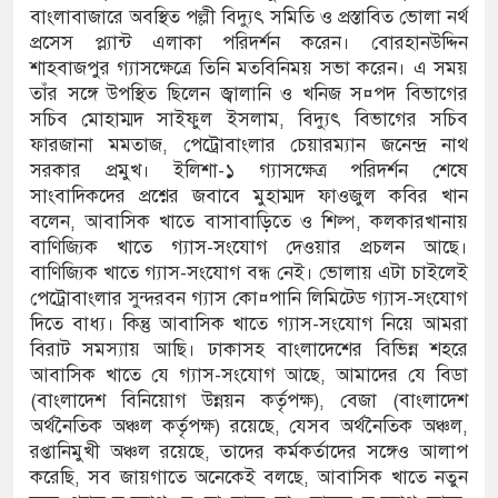
জে সন্ত্রাসবিরোধী আইনে মামলা: নাদের, পলিন, রিপন-
বাংলাবাজারে অবস্থিত পল্লী বিদ্যুৎ সমিতি ও প্রস্তাবিত ভোলা নর্থ
প্রসেস প্ল্যান্ট এলাকা পরিদর্শন করেন। বোরহানউদ্দিন
৪৮ জন আসামি
শাহবাজপুর গ্যাসক্ষেত্রে তিনি মতবিনিময় সভা করেন। এ সময়
তাঁর সঙ্গে উপস্থিত ছিলেন জ্বালানি ও খনিজ স¤পদ বিভাগের
াংকের ইলেক্ট্রনিক বুথ ও সেল্ফ সার্ভিস সেন্টারের উদ্বোধন
সচিব মোহাম্মদ সাইফুল ইসলাম, বিদ্যুৎ বিভাগের সচিব
ফারজানা মমতাজ, পেট্রোবাংলার চেয়ারম্যান জনেন্দ্র নাথ
সরকার প্রমুখ। ইলিশা-১ গ্যাসক্ষেত্র পরিদর্শন শেষে
সাংবাদিকদের প্রশ্নের জবাবে মুহাম্মদ ফাওজুল কবির খান
বলেন, আবাসিক খাতে বাসাবাড়িতে ও শিল্প, কলকারখানায়
বাণিজ্যিক খাতে গ্যাস-সংযোগ দেওয়ার প্রচলন আছে।
বাণিজ্যিক খাতে গ্যাস-সংযোগ বন্ধ নেই। ভোলায় এটা চাইলেই
পেট্রোবাংলার সুন্দরবন গ্যাস কো¤পানি লিমিটেড গ্যাস-সংযোগ
দিতে বাধ্য। কিন্তু আবাসিক খাতে গ্যাস-সংযোগ নিয়ে আমরা
বিরাট সমস্যায় আছি। ঢাকাসহ বাংলাদেশের বিভিন্ন শহরে
আবাসিক খাতে যে গ্যাস-সংযোগ আছে, আমাদের যে বিডা
(বাংলাদেশ বিনিয়োগ উন্নয়ন কর্তৃপক্ষ), বেজা (বাংলাদেশ
অর্থনৈতিক অঞ্চল কর্তৃপক্ষ) রয়েছে, যেসব অর্থনৈতিক অঞ্চল,
রপ্তানিমুখী অঞ্চল রয়েছে, তাদের কর্মকর্তাদের সঙ্গেও আলাপ
করেছি, সব জায়গাতে অনেকেই বলছে, আবাসিক খাতে নতুন