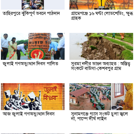
তাহিরপুরে ঝুঁকিপূর্ণ ভবনে পাঠদান
গ্রামেগঞ্জে ১৬ ঘণ্টা লোডশেডিং, ক্ষুব্ধ
গ্রাহক
জুলাই গণঅভ্যুত্থান দিবস পালিত
সুরমা নদীর ভাঙন অব্যাহত : অস্তিত্ব
সংকটে বাউসা-কেশবপুর গ্রাম
আজ জুলাই গণঅভ্যুত্থান দিবস
সুনামগঞ্জে গ্যাস সংকট চুলা জ্বলে
না, পাম্পে দীর্ঘ লাইন