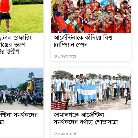
সুনামগঞ্জে গ্যাস সংকট চু
৫ আগস্ট ঘিরে তৎপরতা চাল
পূবালী ব্যাংকের ইলেক্ট্রন
 ফুটবল রেফারিং
‎আর্জেন্টিনাকে কাঁদিয়ে বিশ্ব
গঞ্জের তরুণ
চ্যাম্পিয়ন স্পেন
উত্তীর্ণ
৩ সপ্তাহ আগে
জেন্টিনা সমর্থকদের
‎জামালগঞ্জে আর্জেন্টিনা
্রা
সমর্থকদের বর্ণাঢ্য শোভাযাত্রা
৩ সপ্তাহ আগে