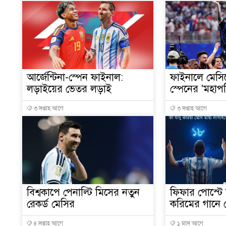
‎আর্জেন্টিনা-স্পেন ফাইনাল:
‎ফাইনালে মেস
লড়াইয়ের ভেতর লড়াই
স্পেনের 'মহাপ
৩ সপ্তাহ আগে
৩ সপ্তাহ আগে
‎বিশ্বকাপে পেনাল্টি মিসের নতুন
ফিফার পোস্টে 
রেকর্ড মেসির
করিমের গানে ম
৪ সপ্তাহ আগে
১ মাস আগে