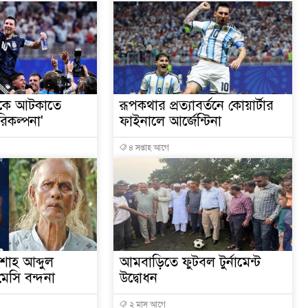
িকে আটকাতে
‎রূপকথার প্রত্যাবর্তনে কোয়ার্টার
রিকল্পনা'
ফাইনালে আর্জেন্টিনা
৪ সপ্তাহ আগে
শাহ আব্দুল
আমবাড়িতে ফুটবল টুর্নামেন্ট
েসি বন্দনা
উদ্বোধন
২ মাস আগে