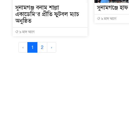
সুনামগঞ্জ বনাম শাল্লা
সুনামগঞ্জে হাফ
একাডেমি’র প্রীতি ফুটবল ম্যাচ
৯ মাস আগে
অনুষ্ঠিত
৯ মাস আগে
‹
1
2
›
সম্পাদক মন্ডলীর সভাপতি : মো. জিয়াউল হক
সম্পাদক ও প্রকাশক : বিজন সেন রায়
বার্তা ও বাণিজ্যিক কার্যালয় : মোক্তারপাড়া রোড, সুনামগঞ্জ
© All rights reserved © SunamKantha