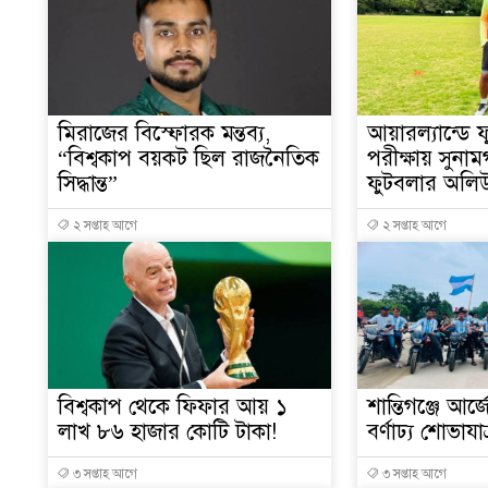
মিরাজের বিস্ফোরক মন্তব্য,
আয়ারল্যান্ডে
“বিশ্বকাপ বয়কট ছিল রাজনৈতিক
পরীক্ষায় সুনাম
সিদ্ধান্ত”
ফুটবলার অলিউর 
২ সপ্তাহ আগে
২ সপ্তাহ আগে
বিশ্বকাপ থেকে ফিফার আয় ১
শান্তিগঞ্জে আর্
লাখ ৮৬ হাজার কোটি টাকা!
বর্ণাঢ্য শোভাযাত
৩ সপ্তাহ আগে
৩ সপ্তাহ আগে