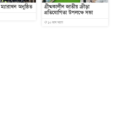
 ম্যারাথন অনুষ্ঠিত
গ্রীষ্মকালীন জাতীয় ক্রীড়া
প্রতিযোগিতা উপলক্ষে সভা
১০ মাস আগে
ই-মেইল :
dailysunamkantha@gmail.co
ওয়েবসাইট : www.sunamkantha.com
-৩০০০।