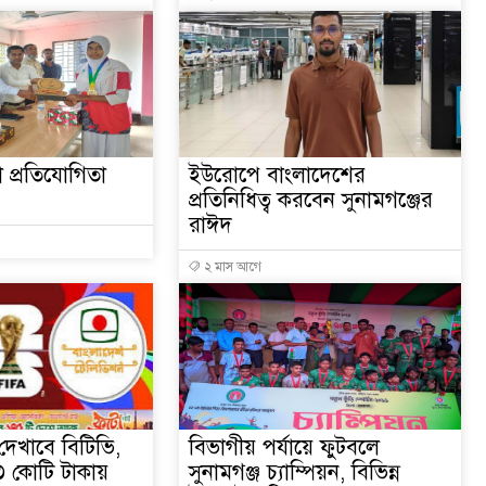
া প্রতিযোগিতা
ইউরোপে বাংলাদেশের
প্রতিনিধিত্ব করবেন সুনামগঞ্জের
রাঈদ
২ মাস আগে
 দেখাবে বিটিভি,
বিভাগীয় পর্যায়ে ফুটবলে
৭৩ কোটি টাকায়
সুনামগঞ্জ চ্যাম্পিয়ন, বিভিন্ন