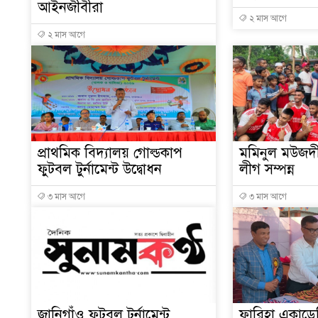
আইনজীবীরা
২ মাস আগে
২ মাস আগে
প্রাথমিক বিদ্যালয় গোল্ডকাপ
মমিনুল মউজদীন
ফুটবল টুর্নামেন্ট উদ্বোধন
লীগ সম্পন্ন
৩ মাস আগে
৩ মাস আগে
জানিগাঁও ফুটবল টুর্নামেন্ট
ফারিহা একাডেমি