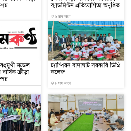
পন্ন
ব্যাডমিন্টন প্রতিযোগিতা অনুষ্ঠিত
৬ মাস আগে
বহুমুখী মডেল
চ্যাম্পিয়ন বাদাঘাট সরকারি ডিগ্রি
 বার্ষিক ক্রীড়া
কলেজ
পন্ন
৮ মাস আগে