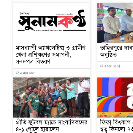
মাসব্যাপী অ্যাথলেটিক্স ও গ্রামীণ
তাহিরপুরে দাব
খেলা প্রশিক্ষণের সমাপনী,
অনুষ্ঠিত
সনদপত্র বিতরণ
২ মাস আগে
২ মাস আগে
প্রীতি ফুটবল ম্যাচে সাংবাদিকদের
ফিফা বিশ্বকাপ
৪-১ গোলে হারালেন
স্বত্ব কিনলো 