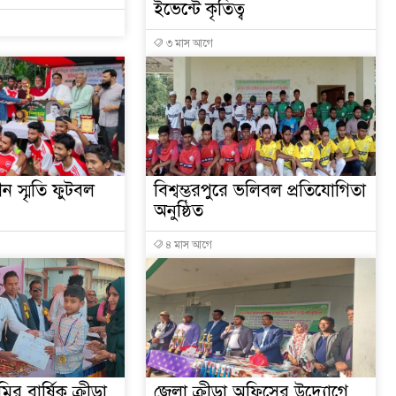
ইভেন্টে কৃতিত্ব
৩ মাস আগে
 স্মৃতি ফুটবল
বিশ্বম্ভরপুরে ভলিবল প্রতিযোগিতা
অনুষ্ঠিত
৪ মাস আগে
র বার্ষিক ক্রীড়া
জেলা ক্রীড়া অফিসের উদ্যোগে