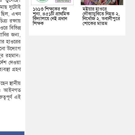
ে তুলেছে।
 মাছ দুটোই
১৬১৩ শিক্ষকের পদ
মইয়ার হাওরে
শূন্য, ৪৫১টি প্রাথমিক
নৌকাডুবিতে নিহত ২,
ি ছিল, এখন
বিদ্যালয়ে নেই প্রধান
নিখোঁজ ২, ভবানীপুরে
্য রক্ষায়
শিক্ষক
শোকের মাতম
রে বিভিন্ন
নির জন্য,
য়ার হাওরের
োনো উদ্যোগ
জুর রহমান।
্দেশ দেওয়া
বস্থা গ্রহণ
ছেন স্থানীয়
রি ও আইনগত
ত্বপূর্ণ এই