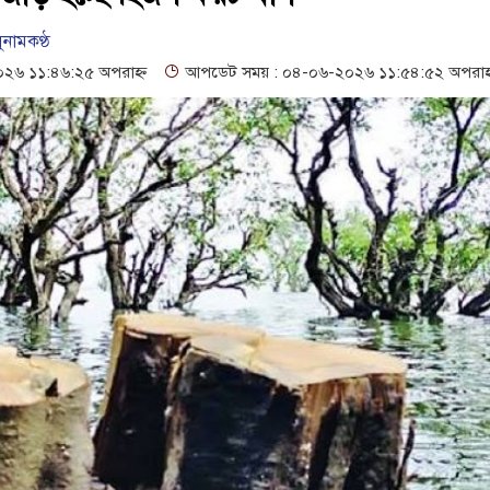
নিক বুথ ও সেল্ফ সার্ভিস সেন্টারের উদ্বোধন
গনবিজ্ঞপ্তি--সুনামগঞ্জ জেলা প্র
ুনামকণ্ঠ
রা
১৬১৩ শিক্ষকের পদ শূন্য, ৪৫১টি প্রাথমিক বিদ্যালয়ে নেই প্রধান শিক্ষক
৬ ১১:৪৬:২৫ অপরাহ্ন
আপডেট সময় : ০৪-০৬-২০২৬ ১১:৫৪:৫২ অপরাহ্
মেলন, নিরাপত্তা ও সুষ্ঠু বিচার দাবি