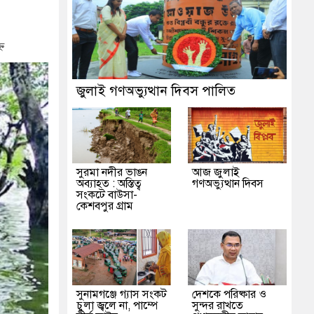
শাসন
ন
জুলাই গণঅভ্যুত্থান দিবস পালিত
সুরমা নদীর ভাঙন
আজ জুলাই
অব্যাহত : অস্তিত্ব
গণঅভ্যুত্থান দিবস
সংকটে বাউসা-
কেশবপুর গ্রাম
সুনামগঞ্জে গ্যাস সংকট
দেশকে পরিষ্কার ও
চুলা জ্বলে না, পাম্পে
সুন্দর রাখতে