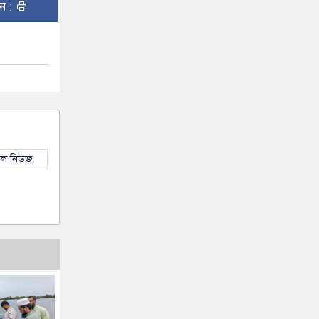
ুন :
কল নিউজ