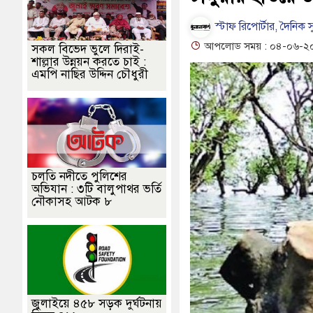
লা: নাদের, পলিন, রিপন-দীপঙ্করসহ ৪৮ জন আসামি
পূবালী ব্যাংকের ইলেক্ট্র
স্টাফ রিপোর্টার, দৈনিক স
ব ফেরতের দাবি
হাওরে স্কুলযাত্রায় জীবনের ঝুঁকি, নিরাপদ নৌযান এখনো অধ
আপলোড সময় : ০৪-০৬-২০২
সকল বিভেদ ভুলে দিরাই-
শাল্লার উন্নয়ন করতে চাই :
খোঁজ ২, ভবানীপুরে শোকের মাতম
জামালগঞ্জে হামলার অভিযোগে সংবাদ সম্
এমপি নাছির উদ্দিন চৌধুরী
চলতি নদীতে পুলিশের
অভিযান : ৩টি বালুপাথর ভর্তি
নৌকাসহ আটক ৮
জুলাইয়ে ৪৫৮ সড়ক দুর্ঘটনায়