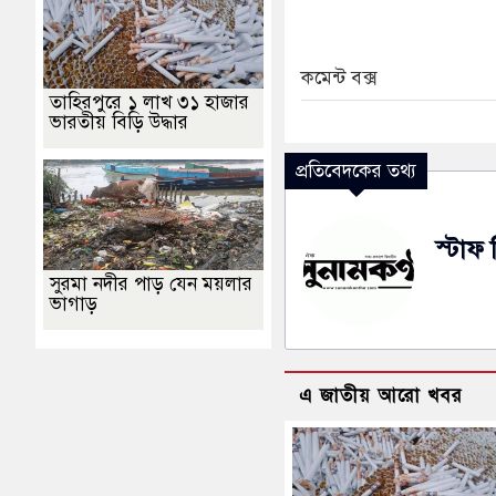
কমেন্ট বক্স
তাহিরপুরে ১ লাখ ৩১ হাজার
ভারতীয় বিড়ি উদ্ধার
প্রতিবেদকের তথ্য
স্টাফ 
সুরমা নদীর পাড় যেন ময়লার
ভাগাড়
এ জাতীয় আরো খবর