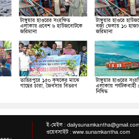
র
টাঙ্গুয়ার হাওরের সংরক্ষিত
টাঙ্গুয়ার হাওরে হাউ
এলাকায় প্রবেশ ৬ হাউজবোটকে
বর্জ্য ফেলায় ১০ হাজা
জরিমানা
জরিমানা
তাহিরপুরে ১৫০ কৃষকের মাঝে
টাঙ্গুয়ার হাওরের সংরক
গাছের চারা, জৈবসার বিতরণ
এলাকায় পর্যটকবাহী
নিষিদ্ধ
ই-মেইল :
dailysunamkantha@gmail.co
ওয়েবসাইট : www.sunamkantha.com