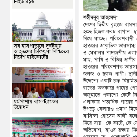
নিহত ৪১৬
শহীদনূর
আহমেদ::
দেশের দ্বিতীয় বৃহত্তম রামস
হচ্ছে হিজল-করচ বাগান। স
নিয়ে যাচ্ছে। পরিবেশবাদী 
হাওরের প্রাকৃতিক ভারসাম্য 
সব হাসপাতালে দুর্ঘটনায়
আহতদের চিকিৎসা নিশ্চিতের
ও মেঘালয় পাদদেশীয় এলাকার
নির্দেশ হাইকোর্টের
মাছ, পাখি ও বিভিন্ন প্রাণ
হাওরের পরিবেশগত ভারসাম্য 
জলজ ও স্থলজ প্রাণী। স্থা
উদ্দেশ্যে একটি চক্র নিয়
রাতের অন্ধকারে গাছের গ
অজুহাতে প্রকাশ্যে কেটে 
ধর্মপাশায় বাসস্ট্যান্ডের
এলাকায় শতাধিক গাছের ড
উদ্বোধন
উপড়ে ফেলারও প্রমাণ মিলে
বাসিন্দা হোসেন আলী বলেন
নিয়ে যায়। কে কাটে, কে 
অভিযোগ, হাওর রক্ষায় ন