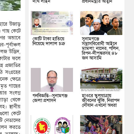
দীর্ঘ লাইন
প্রধানমন্ত্রীর আহ্বান
ক হারে উজাড়
ও গাছ কেটে
ষণের অভাবে
কোটি টাকা হাতিয়ে
‎সুনামগঞ্জে
নিয়েছে দালাল চক্র
সন্ত্রাসবিরোধী আইনে
-পূর্বাঞ্চল
মামলা: নাদের, পলিন,
লজ উদ্ভিদ,
রিপন-দীপঙ্করসহ ৪৮
জন আসামি
ে কাটার ফলে
্ন প্রজাতির
ঠ সংগ্রহের
ক ক্ষেত্রে
মৃত গাছের
য়ার সংলগ্ন
গনবিজ্ঞপ্তি--সুনামগঞ্জ
হাওরে স্কুলযাত্রায়
গোড়া থেকে
জেলা প্রশাসন
জীবনের ঝুঁকি, নিরাপদ
নৌযান এখনো অধরা
হ। স্থানীয়
েগুলো কেটে
ি নেতাদের
পালন করতে