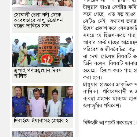
পারছেন না। পাশাপাশি প
টাঙ্গুয়ার হাওর কেন্দ্রী
কমে গেছে। এত বড় হাওর পাহ
সোনালী চেলা নদী থেকে
অবৈধভাবে বালু উত্তোলন
সেটিও নেই। যথাযথ তদারক
বন্ধের দাবিতে সভা
উদ্বেগ প্রকাশ করে বেসরকা
সময়ে যে হিজল-করচ গাছ র
আবার কেউ মাছের আশ্রয়স্থ
পরিবেশ ও জীববৈচিত্র্য বড়
না দেখা গেলেও বিষয়টি গুর
তিনি বলেন, বিষয়টি জানার প
জুলাই গণঅভ্যুত্থান দিবস
হয়েছে। হিজল-করচ গাছ হাওরে
পালিত
করা হবে।
টাঙ্গুয়ার হাওরের প্রাকৃতিক 
বাসিন্দা, পরিবেশবাদী ও প্
ব্যবস্থা গ্রহণের মাধ্যমে হ
জলাভূমির পরিবেশ।
দিরাইয়ে ইয়াবাসহ গ্রেপ্তার ২
নিউজটি আপডেট করেছেন 