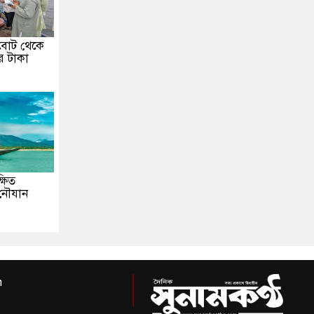
জবোট থেকে
র টাকা
্ষিত
 নৌযান
m