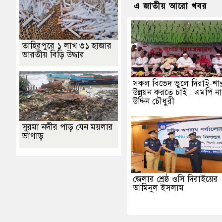
এ জাতীয় আরো খবর
তাহিরপুরে ১ লাখ ৩১ হাজার
ভারতীয় বিড়ি উদ্ধার
সকল বিভেদ ভুলে দিরাই-শাল্
উন্নয়ন করতে চাই : এমপি ন
উদ্দিন চৌধুরী
সুরমা নদীর পাড় যেন ময়লার
ভাগাড়
জেলার শ্রেষ্ঠ ওসি দিরাইয়ের
আমিনুল ইসলাম