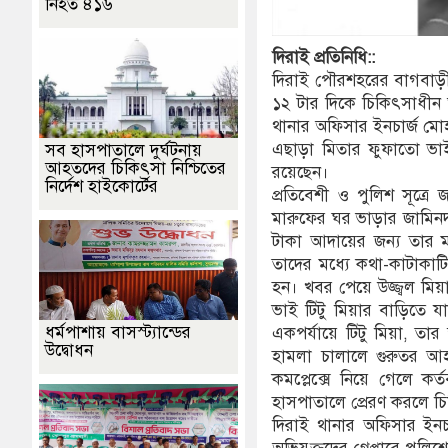
নিহত ৪১৬
দিরাই
প্রতিনিধি::
দিরাই পৌরশহরের বাগবাড়ী গ
১২ টার দিকে চিকিৎসাধীন 
থানার অফিসার ইনচার্জ মোহ
এছাড়া মিতার ফুফাতো ভাই
সব হাসপাতালে দুর্ঘটনায়
আহতদের চিকিৎসা নিশ্চিতের
রয়েছেন।
নির্দেশ হাইকোর্টের
প্রতিবেশী ও পুলিশ সূত্র
মারুফের ঘর ভাড়ার জামিনদা
টাকা আদায়ের জন্য তার ম
তাদের মধ্যে কথা-কাটাকাট
হন। খবর পেয়ে উজ্জ্বল মি
ভাই টিটু মিয়ার বাড়িতে য
ধর্মপাশায় বাসস্ট্যান্ডের
একপর্যায়ে টিটু মিয়া, তার
উদ্বোধন
হামলা চালালে গুরুতর আহত
কমপ্লেক্সে নিয়ে গেলে 
হাসপাতালে প্রেরণ করলে চি
দিরাই থানার অফিসার ইনচ