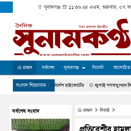
সুনামগঞ্জ
১১:৩৬:২৫ এএম
, শুক্রবার, ০৭ 
প্রচ্ছদ
সর্বশেষ
সুনামগঞ্জ
সিলেট
আলোচিত
সংবাদ শিরোনাম :
কিৎসা নিশ্চিতের নির্দেশ হাইকোর্টের
জুলাই গণঅভ্যুত্থান দিবস পালিত
ব সংকটে বাউসা-কেশবপুর গ্রাম
বেহাল সড়কে ঝুঁকি নিয়ে চলাচল
একটি
ের প্রতিপক্ষের সব অভিযোগ প্রত্যাখ্যান
আজ জুলাই গণঅভ্যুত্থান দিবস
প্রচ্ছদ
দিরাই
সর্বশেষ সংবাদ
ক্র
সদর উপজেলা পরিষদের সম্প্রসারিত প্রশাসনিক ভবনের উদ্বোধন
৫
প্রতিবেশীর হামল