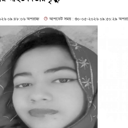
্ট্রনিক বুথ ও সেল্ফ সার্ভিস সেন্টারের উদ্বোধন
গনবিজ্ঞপ্তি--সুনামগঞ্জ জেলা
ো অধরা
১৬১৩ শিক্ষকের পদ শূন্য, ৪৫১টি প্রাথমিক বিদ্যালয়ে নেই প্রধান শি
২৬ ০৯:৪৮:০৬ অপরাহ্ন
আপডেট সময় : ৩০-০৫-২০২৬ ০৯:৫০:২৯ অপরাহ
সম্মেলন, নিরাপত্তা ও সুষ্ঠু বিচার দাবি