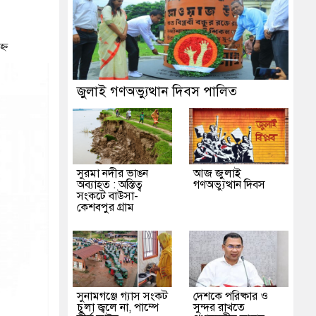
 প্রশাসন
ক্ষক
্ন
জুলাই গণঅভ্যুত্থান দিবস পালিত
সুরমা নদীর ভাঙন
আজ জুলাই
অব্যাহত : অস্তিত্ব
গণঅভ্যুত্থান দিবস
সংকটে বাউসা-
কেশবপুর গ্রাম
সুনামগঞ্জে গ্যাস সংকট
দেশকে পরিষ্কার ও
চুলা জ্বলে না, পাম্পে
সুন্দর রাখতে