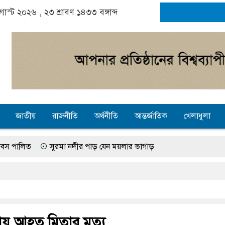
অগাস্ট ২০২৬ ,
২৩ শ্রাবণ ১৪৩৩
বঙ্গাব্দ
জাতীয়
রাজনীতি
অর্থনীতি
আন্তর্জাতিক
খেলাধুলা
সুরমা নদীর পাড় যেন ময়লার ভাগাড়
 কলেজের অভাবে অনিশ্চয়তায় হাওরের শত শত শিক্ষার্থীর ভবিষ্যৎ, স্বপ্ন থামে
সুনামগঞ্জে গ্যাস সংকট চুলা জ্বলে না, পাম্পে দীর্ঘ লাইন
 আগস্ট ঘিরে তৎপরতা চালানোর মুরোদ আওয়ামী লীগের নেই : স্বরাষ্ট্রমন্ত্রী
ায় আহত মিতার মৃত্যু