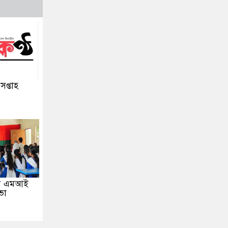
 সপ্তাহ
িব এমআই
ভা