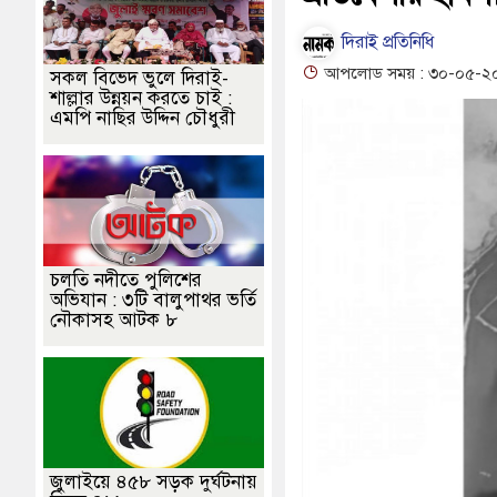
মামলা: নাদের, পলিন, রিপন-দীপঙ্করসহ ৪৮ জন আসামি
পূবালী ব্যাংকের ইলেক
দিরাই প্রতিনিধি
বত্ব ফেরতের দাবি
হাওরে স্কুলযাত্রায় জীবনের ঝুঁকি, নিরাপদ নৌযান এখন
আপলোড সময় : ৩০-০৫-২০
সকল বিভেদ ভুলে দিরাই-
শাল্লার উন্নয়ন করতে চাই :
 নিখোঁজ ২, ভবানীপুরে শোকের মাতম
জামালগঞ্জে হামলার অভিযোগে সংবাদ 
এমপি নাছির উদ্দিন চৌধুরী
চলতি নদীতে পুলিশের
অভিযান : ৩টি বালুপাথর ভর্তি
নৌকাসহ আটক ৮
জুলাইয়ে ৪৫৮ সড়ক দুর্ঘটনায়