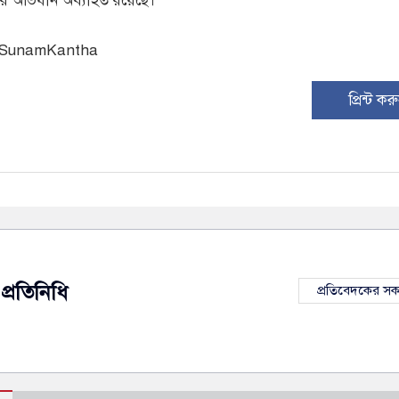
িশের অভিযান অব্যাহত রয়েছে।
: SunamKantha
প্রিন্ট কর
প্রতিনিধি
প্রতিবেদকের স