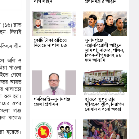
দীর্ঘ লাইন
প্রধানমন্ত্রীর আহ্বান
ম (১৬) রাত
ছেন। দিরাই
কোটি টাকা হাতিয়ে
‎সুনামগঞ্জে
নিয়েছে দালাল চক্র
সন্ত্রাসবিরোধী আইনে
িকিৎসাধীন
মামলা: নাদের, পলিন,
রিপন-দীপঙ্করসহ ৪৮
জন আসামি
ছেলে অলি ও
মিয়া পাওনা
াইতে গেলে
গুরুতর আহত
ফের খালাতো
া শুরু হয়।
গনবিজ্ঞপ্তি--সুনামগঞ্জ
হাওরে স্কুলযাত্রায়
বেগমের ওপর
জেলা প্রশাসন
জীবনের ঝুঁকি, নিরাপদ
নৌযান এখনো অধরা
 স্বাস্থ্য
িকেল কলেজ
রা হয়েছে।