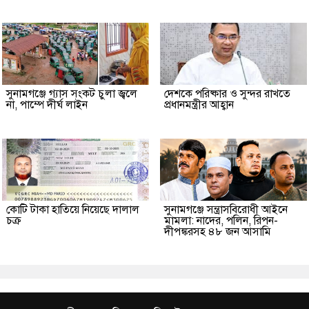
সুনামগঞ্জে গ্যাস সংকট চুলা জ্বলে
দেশকে পরিষ্কার ও সুন্দর রাখতে
না, পাম্পে দীর্ঘ লাইন
প্রধানমন্ত্রীর আহ্বান
কোটি টাকা হাতিয়ে নিয়েছে দালাল
‎সুনামগঞ্জে সন্ত্রাসবিরোধী আইনে
চক্র
মামলা: নাদের, পলিন, রিপন-
দীপঙ্করসহ ৪৮ জন আসামি