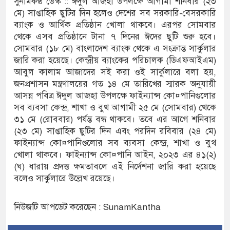
সুনামকণ্ঠ ডেস্ক :: ঈদুল আজহা উপলক্ষে আগামী শনিবার (২৩
মে) সাপ্তাহিক ছুটির দিন হলেও দেশের সব সরকারি-বেসরকারি
 ঘণ্টা লোডশেডিং, ক্ষুব্ধ গ্রাহক
ব্যাংক ও আর্থিক প্রতিষ্ঠান খোলা থাকবে। এরপর সোমবার
থেকে এসব প্রতিষ্ঠানে টানা ৭ দিনের ঈদের ছুটি শুরু হবে।
 দুর্ঘটনায় আহতদের চিকিৎসা নিশ্চিতের নির্দেশ
সোমবার (১৮ মে) বাংলাদেশ ব্যাংক থেকে এ সংক্রান্ত সার্কুলার
জারি করা হয়েছে। কেন্দ্রীয় ব্যাংকের পরিচালক (ডিএফআইএম)
আবুল কালাম আজাদের সই করা ওই সার্কুলারে বলা হয়,
জনপ্রশাসন মন্ত্রণালয়ের গত ১৪ মে তারিখের স্মারক অনুযায়ী
যুত্থান দিবস পালিত
আসন্ন পবিত্র ঈদুল আজহা উপলক্ষে ফাইন্যান্স কো¤পানিগুলোর
 পাড় যেন ময়লার ভাগাড়
সব ব্যবসা কেন্দ্র, শাখা ও বুথ আগামী ২৫ মে (সোমবার) থেকে
৩১ মে (রোববার) পর্যন্ত বন্ধ থাকবে। তবে এর আগে শনিবার
াঙন অব্যাহত : অস্তিত্ব সংকটে বাউসা-কেশবপুর গ্রাম
(২৩ মে) সাপ্তাহিক ছুটির দিন এবং পরদিন রবিবার (২৪ মে)
ফাইন্যান্স কো¤পানিগুলোর সব ব্যবসা কেন্দ্র, শাখা ও বুথ
ঝুঁকি নিয়ে চলাচল
খোলা থাকবে। ফাইন্যান্স কো¤পানি আইন, ২০২৩ এর ৪১(২)
(ঘ) ধারায় প্রদত্ত ক্ষমতাবলে এই নির্দেশনা জারি করা হয়েছে
 অভাবে অনিশ্চয়তায় হাওরের শত শত শিক্ষার্থীর
বলেও সার্কুলারে উল্লেখ রয়েছে।
থামে মাধ্যমিকেই
নিউজটি আপডেট করেছেন : SunamKantha
দ সম্মেলন রফিকুল ইসলামের প্রতিপক্ষের সব অভিযোগ