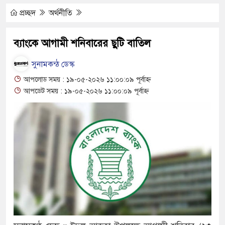
 মোটরসাইকেল দুর্ঘটনায় নিহত ১৫ হাজার ৭১২
প্রচ্ছদ
অর্থনীতি
প্রলোভনে ভারতে পাচার, গুয়াহাটি ক্যাম্পে মানবেতর
ব্যাংকে আগামী শনিবারের ছুটি বাতিল
ের যুবকের
সুনামকন্ঠ ডেস্ক
ই চলে জীবন-সংসার
আপলোড সময় : ১৯-০৫-২০২৬ ১১:০০:০৯ পূর্বাহ্ন
আপডেট সময় : ১৯-০৫-২০২৬ ১১:০০:০৯ পূর্বাহ্ন
 জীবন, কর্ম ও দর্শন নিয়ে সাহিত্য আড্ডা
’র অভ্যন্তরীণ বিরোধ তুঙ্গে
তার চেহারা কি দেখা গেছে : স্বরাষ্ট্রমন্ত্রী
 বক্তব্য ভারত সমর্থন করে না : জয়সওয়াল
ঁকিপূর্ণ ভবনে পাঠদান
ীর সহযোগিতায় দিরাই-শাল্লার উন্নয়ন করতে চাই : এমপি