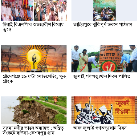
দিরাই বিএনপি’র অভ্যন্তরীণ বিরোধ
তাহিরপুরে ঝুঁকিপূর্ণ ভবনে পাঠদান
তুঙ্গে
গ্রামেগঞ্জে ১৬ ঘণ্টা লোডশেডিং, ক্ষুব্ধ
জুলাই গণঅভ্যুত্থান দিবস পালিত
গ্রাহক
সুরমা নদীর ভাঙন অব্যাহত : অস্তিত্ব
আজ জুলাই গণঅভ্যুত্থান দিবস
সংকটে বাউসা-কেশবপুর গ্রাম