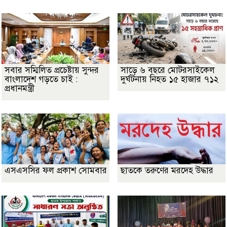
সবার সম্মিলিত প্রচেষ্টায় সুন্দর
সাড়ে ৬ বছরে মোটরসাইকেল
বাংলাদেশ গড়তে চাই :
দুর্ঘটনায় নিহত ১৫ হাজার ৭১২
প্রধানমন্ত্রী
এসএসসির ফল প্রকাশ সোমবার
ছাতকে তরুণের মরদেহ উদ্ধার