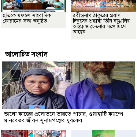
ছাতকে মফস্বল সাংবাদিক
রবীন্দ্রনাথ ঠাকুরের প্রয়াণ
ফোরামের সভা অনুষ্ঠিত
দিবসের শ্রদ্ধার্ঘ্য তিনি বাঙালির
অস্তিত্ব ও চেতনার সঙ্গে মিশে
আছেন
আলোচিত সংবাদ
ভালো কাজের প্রলোভনে ভারতে পাচার, গুয়াহাটি ক্যাম্পে
মানবেতর জীবন সুনামগঞ্জের যুবকের