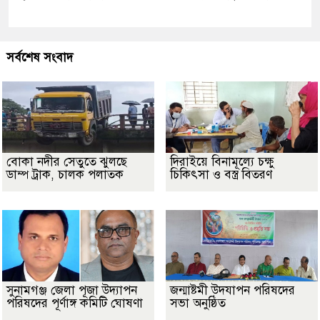
সর্বশেষ সংবাদ
বোকা নদীর সেতুতে ঝুলছে
দিরাইয়ে বিনামূল্যে চক্ষু
ডাম্প ট্রাক, চালক পলাতক
চিকিৎসা ও বস্ত্র বিতরণ
সুনামগঞ্জ জেলা পূজা উদ্যাপন
জন্মাষ্টমী উদযাপন পরিষদের
পরিষদের পূর্ণাঙ্গ কমিটি ঘোষণা
সভা অনুষ্ঠিত