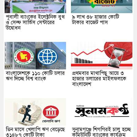
পূবালী ব্যাংকের ইলেক্ট্রনিক বুথ
৯ লাখ ৩৮ হাজার কোটি
ও সেল্ফ সার্ভিস সেন্টারের
টাকার বাজেট পাস
উদ্বোধন
বাংলাদেশকে ১১০ কোটি ডলার
প্রথমবার মাথাপিছু আয়ে ৩
ঋণ দিচ্ছে বিশ্ব ব্যাংক
হাজার ডলারের মাইলফলকে
বাংলাদেশ
তিন মাসে খেলাপি ঋণ বেড়েছে
সুনামগঞ্জে শিগগিরই চালু হচ্ছে
৩১৪৮৭ কোটি টাকা
কমিউনিটি ব্যাংকের কার্যক্রম