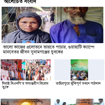
আলোচিত সংবাদ
ভালো কাজের প্রলোভনে ভারতে পাচার, গুয়াহাটি ক্যাম্পে
মানবেতর জীবন সুনামগঞ্জের যুবকের
দিরাই বিএনপি’র অভ্যন্তরীণ বিরোধ
তাহিরপুরে ঝুঁকিপূর্ণ ভবনে পাঠদান
তুঙ্গে