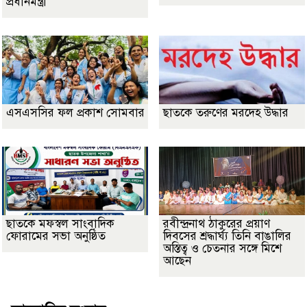
প্রধানমন্ত্রী
এসএসসির ফল প্রকাশ সোমবার
ছাতকে তরুণের মরদেহ উদ্ধার
ছাতকে মফস্বল সাংবাদিক
রবীন্দ্রনাথ ঠাকুরের প্রয়াণ
ফোরামের সভা অনুষ্ঠিত
দিবসের শ্রদ্ধার্ঘ্য তিনি বাঙালির
অস্তিত্ব ও চেতনার সঙ্গে মিশে
আছেন