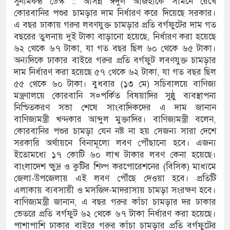
সুনামকণ্ঠ ডেস্ক :: আসন্ন ঈদুল আজহাকে সামনে রেখে
কোরবানির পশুর চামড়ার দাম নির্ধারণ করে দিয়েছে সরকার।
 ঘণ্টা লোডশেডিং, ক্ষুব্ধ গ্রাহক
এ বছর ঢাকায় গরুর লবণযুক্ত চামড়ার প্রতি বর্গফুটের দাম গত
বছরের তুলনায় দুই টাকা বাড়ানো হয়েছে, নির্ধারণ করা হয়েছে
 দুর্ঘটনায় আহতদের চিকিৎসা নিশ্চিতের নির্দেশ
৬২ থেকে ৬৭ টাকা, যা গত বছর ছিল ৬০ থেকে ৬৫ টাকা।
অন্যদিকে ঢাকার বাইরে গরুর প্রতি বর্গফুট লবণযুক্ত চামড়ার
দাম নির্ধারণ করা হয়েছে ৫৭ থেকে ৬২ টাকা, যা গত বছর ছিল
৫৫ থেকে ৬০ টাকা। বুধবার (১৩ মে) সচিবালয়ে বাণিজ্য
যুত্থান দিবস পালিত
মন্ত্রণালয়ে কোরবানি স¤পর্কিত বিষয়াদির সুষ্ঠু ব্যবস্থাপনা
পাড় যেন ময়লার ভাগাড়
নিশ্চিতকরণ সভা শেষে সাংবাদিকদের এ দাম জানান
বাণিজ্যমন্ত্রী খন্দকার আব্দুল মুক্তাদির। বাণিজ্যমন্ত্রী বলেন,
াঙন অব্যাহত : অস্তিত্ব সংকটে বাউসা-কেশবপুর গ্রাম
কোরবানির পশুর চামড়া যেন নষ্ট না হয় সেজন্য সারা দেশে
সরকারি অর্থায়নে বিনামূল্যে লবণ পৌঁছানো হবে। এজন্য
ঝুঁকি নিয়ে চলাচল
ইতোমধ্যে ১৭ কোটি ৬০ লাখ টাকার লবণ কেনা হয়েছে।
বাংলাদেশ ক্ষুদ্র ও কুটির শিল্প করপোরেশনের (বিসিক) মাধ্যমে
 অভাবে অনিশ্চয়তায় হাওরের শত শত শিক্ষার্থীর
জেলা-উপজেলায় এই লবণ পৌঁছে দেওয়া হবে। প্রতিটি
এলাকায় ব্যবসায়ী ও মসজিদ-মাদরাসায় চামড়া সংরক্ষণ হবে।
থামে মাধ্যমিকেই
বাণিজ্যমন্ত্রী জানান, এ বছর গরুর কাঁচা চামড়ার দর ঢাকার
ভেতরে প্রতি বর্গফুট ৬২ থেকে ৬৭ টাকা নির্ধারণ করা হয়েছে।
দ সম্মেলন রফিকুল ইসলামের প্রতিপক্ষের সব অভিযোগ
পাশাপাশি ঢাকার বাইরে গরুর কাঁচা চামড়ার প্রতি বর্গফুটের