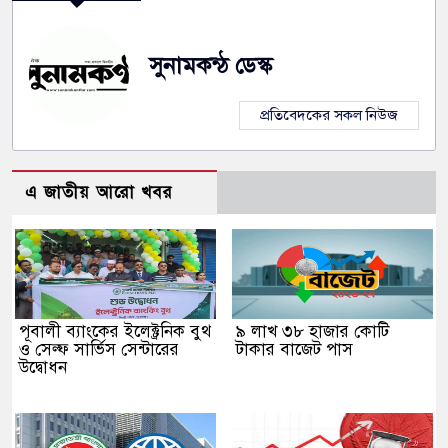
সুনামকন্ঠ ডেস্ক
প্রতিবেদকের সকল নিউজ
এ জাতীয় আরো খবর
পূবালী ব্যাংকের ইলেক্ট্রনিক বুথ
৯ লাখ ৩৮ হাজার কোটি
ও সেল্ফ সার্ভিস সেন্টারের
টাকার বাজেট পাস
উদ্বোধন