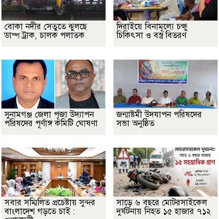
বোকা নদীর সেতুতে ঝুলছে
দিরাইয়ে বিনামূল্যে চক্ষু
ডাম্প ট্রাক, চালক পলাতক
চিকিৎসা ও বস্ত্র বিতরণ
সুনামগঞ্জ জেলা পূজা উদ্যাপন
জন্মাষ্টমী উদযাপন পরিষদের
পরিষদের পূর্ণাঙ্গ কমিটি ঘোষণা
সভা অনুষ্ঠিত
সবার সম্মিলিত প্রচেষ্টায় সুন্দর
সাড়ে ৬ বছরে মোটরসাইকেল
বাংলাদেশ গড়তে চাই :
দুর্ঘটনায় নিহত ১৫ হাজার ৭১২