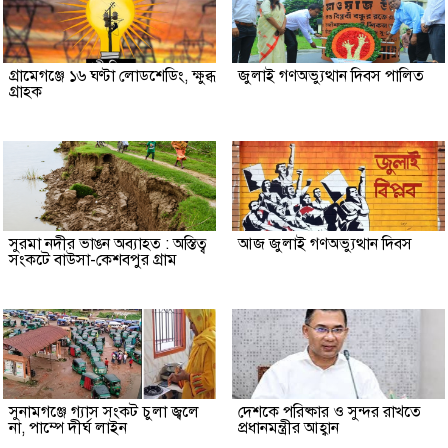
গ্রামেগঞ্জে ১৬ ঘণ্টা লোডশেডিং, ক্ষুব্ধ
জুলাই গণঅভ্যুত্থান দিবস পালিত
গ্রাহক
সুরমা নদীর ভাঙন অব্যাহত : অস্তিত্ব
আজ জুলাই গণঅভ্যুত্থান দিবস
সংকটে বাউসা-কেশবপুর গ্রাম
সুনামগঞ্জে গ্যাস সংকট চুলা জ্বলে
দেশকে পরিষ্কার ও সুন্দর রাখতে
না, পাম্পে দীর্ঘ লাইন
প্রধানমন্ত্রীর আহ্বান