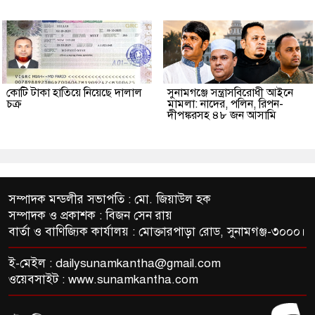
কোটি টাকা হাতিয়ে নিয়েছে দালাল
‎সুনামগঞ্জে সন্ত্রাসবিরোধী আইনে
চক্র
মামলা: নাদের, পলিন, রিপন-
দীপঙ্করসহ ৪৮ জন আসামি
সম্পাদক মন্ডলীর সভাপতি : মো. জিয়াউল হক
সম্পাদক ও প্রকাশক : বিজন সেন রায়
বার্তা ও বাণিজ্যিক কার্যালয় : মোক্তারপাড়া রোড, সুনামগঞ্জ-৩০০০।
ই-মেইল :
dailysunamkantha@gmail.com
ওয়েবসাইট : www.sunamkantha.com