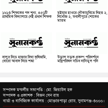
১৬১৩ শিক্ষকের পদ শূন্য, ৪৫১টি
মইয়ার হাওরে নৌকাডুবিতে নিহত ২,
প্রাথমিক বিদ্যালয়ে নেই প্রধান শিক্ষক
নিখোঁজ ২, ভবানীপুরে শোকের
মাতম
বালুর নিচে হাজার বিঘা কৃষিজমি,
উড়াল সড়ক প্রকল্প পরিদর্শনে
বোরো আবাদ নিয়ে শঙ্কা
মন্ত্রিপরিষদ সচিব নাসিমুল গনি
সম্পাদক মন্ডলীর সভাপতি : মো. জিয়াউল হক
সম্পাদক ও প্রকাশক : বিজন সেন রায়
বার্তা ও বাণিজ্যিক কার্যালয় : মোক্তারপাড়া রোড, সুনামগঞ্জ-৩০০০।