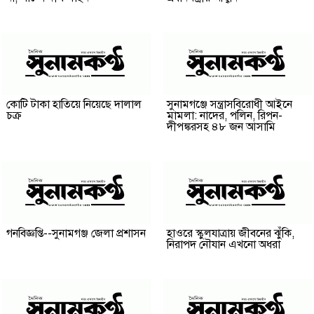
কোটি টাকা হাতিয়ে নিয়েছে দালাল
‎সুনামগঞ্জে সন্ত্রাসবিরোধী আইনে
চক্র
মামলা: নাদের, পলিন, রিপন-
দীপঙ্করসহ ৪৮ জন আসামি
গনবিজ্ঞপ্তি--সুনামগঞ্জ জেলা প্রশাসন
হাওরে স্কুলযাত্রায় জীবনের ঝুঁকি,
নিরাপদ নৌযান এখনো অধরা