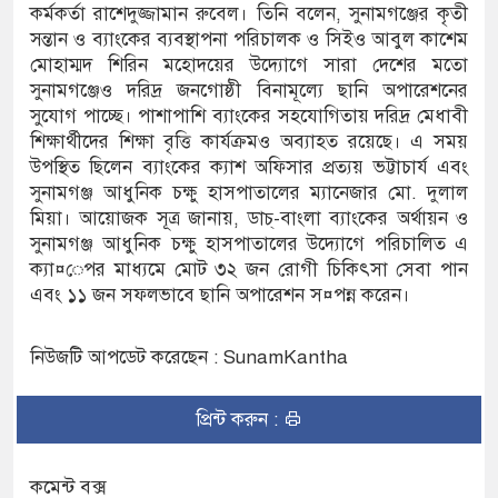
কর্মকর্তা রাশেদুজ্জামান রুবেল। তিনি বলেন, সুনামগঞ্জের কৃতী
তা ও সুষ্ঠু
সন্তান ও ব্যাংকের ব্যবস্থাপনা পরিচালক ও সিইও আবুল কাশেম
মোহাম্মদ শিরিন মহোদয়ের উদ্যোগে সারা দেশের মতো
সুনামগঞ্জেও দরিদ্র জনগোষ্ঠী বিনামূল্যে ছানি অপারেশনের
সুযোগ পাচ্ছে। পাশাপাশি ব্যাংকের সহযোগিতায় দরিদ্র মেধাবী
ঙ্কা
শিক্ষার্থীদের শিক্ষা বৃত্তি কার্যক্রমও অব্যাহত রয়েছে। এ সময়
ে মামলা
উপস্থিত ছিলেন ব্যাংকের ক্যাশ অফিসার প্রত্যয় ভট্টাচার্য এবং
সুনামগঞ্জ আধুনিক চক্ষু হাসপাতালের ম্যানেজার মো. দুলাল
ারিয়েছে :
মিয়া। আয়োজক সূত্র জানায়, ডাচ্-বাংলা ব্যাংকের অর্থায়ন ও
সুনামগঞ্জ আধুনিক চক্ষু হাসপাতালের উদ্যোগে পরিচালিত এ
ক্যা¤েপর মাধ্যমে মোট ৩২ জন রোগী চিকিৎসা সেবা পান
এবং ১১ জন সফলভাবে ছানি অপারেশন স¤পন্ন করেন।
ে : মির্জা
নিউজটি আপডেট করেছেন : SunamKantha
প্রিন্ট করুন :
কমেন্ট বক্স