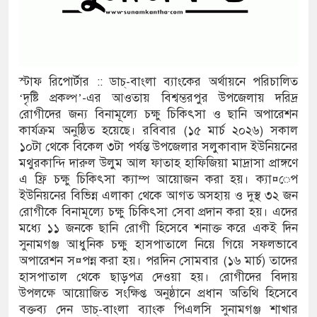
িন, রিপন-
স্টাফ রিপোর্টার :: ডাচ্-বাংলা ব্যাংকের অর্থায়নে পরিচালিত
টারের উদ্বোধন
‘দৃষ্টি প্রকল্প’-এর আওতায় বিশ্বম্ভরপুর উপজেলায় দরিদ্র
রোগীদের জন্য বিনামূল্যে চক্ষু চিকিৎসা ও ছানি অপারেশন
কার্যক্রম অনুষ্ঠিত হয়েছে। রবিবার (১৫ মার্চ ২০২৬) সকাল
১০টা থেকে বিকেল ৩টা পর্যন্ত উপজেলার সলুকাবাদ ইউনিয়নের
বি
মথুরকান্দি দারুল উলুম আল ফাতাহ হাফিজিয়া মাদ্রাসা প্রাঙ্গণে
এ ফ্রি চক্ষু চিকিৎসা ক্যাম্প আয়োজন করা হয়। ক্যা¤েপ
এখনো অধরা
ইউনিয়নের বিভিন্ন এলাকা থেকে আগত অসহায় ও দুস্থ ৩২ জন
রোগীকে বিনামূল্যে চক্ষু চিকিৎসা সেবা প্রদান করা হয়। এদের
নেই প্রধান
মধ্যে ১১ জনকে ছানি রোগী হিসেবে শনাক্ত করে একই দিন
সুনামগঞ্জ আধুনিক চক্ষু হাসপাতালে নিয়ে গিয়ে সফলভাবে
অপারেশন স¤পন্ন করা হয়। পরদিন সোমবার (১৬ মার্চ) তাদের
ানীপুরে শোকের
হাসপাতাল থেকে ছাড়পত্র দেওয়া হয়। রোগীদের বিদায়
উপলক্ষে আয়োজিত সংক্ষিপ্ত অনুষ্ঠানে প্রধান অতিথি হিসেবে
বক্তব্য দেন ডাচ্-বাংলা ব্যাংক পিএলসি সুনামগঞ্জ শাখার