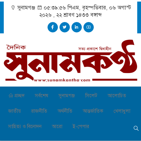
সুনামগঞ্জ
০৫:৩৯:৫৭ পিএম
, বৃহস্পতিবার, ০৬ অগাস্ট
২০২৬ ,
২২ শ্রাবণ ১৪৩৩
বঙ্গাব্দ
প্রচ্ছদ
সর্বশেষ
সুনামগঞ্জ
সিলেট
আলোচিত
জাতীয়
রাজনীতি
অর্থনীতি
আন্তর্জাতিক
খেলাধুলা
সাহিত্য ও বিনোদন
আরো
ই-পেপার