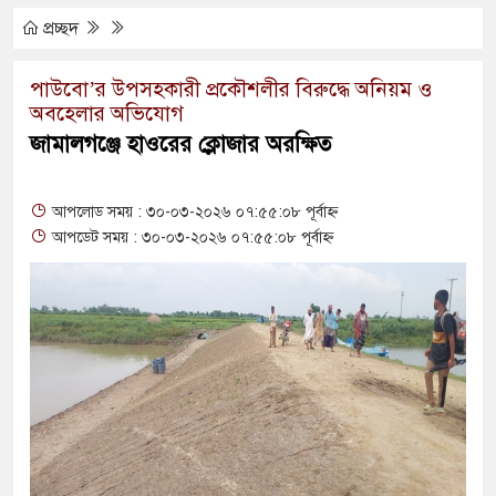
কিপূর্ণ ভবনে পাঠদান
প্রচ্ছদ
র সহযোগিতায় দিরাই-শাল্লার উন্নয়ন করতে চাই : এমপি
পাউবো’র উপসহকারী প্রকৌশলীর বিরুদ্ধে অনিয়ম ও
অবহেলার অভিযোগ
জামালগঞ্জে হাওরের ক্লোজার অরক্ষিত
ঘণ্টা লোডশেডিং, ক্ষুব্ধ গ্রাহক
দুর্ঘটনায় আহতদের চিকিৎসা নিশ্চিতের নির্দেশ
আপলোড সময় : ৩০-০৩-২০২৬ ০৭:৫৫:০৮ পূর্বাহ্ন
আপডেট সময় : ৩০-০৩-২০২৬ ০৭:৫৫:০৮ পূর্বাহ্ন
ুত্থান দিবস পালিত
াড় যেন ময়লার ভাগাড়
ঙন অব্যাহত : অস্তিত্ব সংকটে বাউসা-কেশবপুর গ্রাম
ুঁকি নিয়ে চলাচল
অভাবে অনিশ্চয়তায় হাওরের শত শত শিক্ষার্থীর