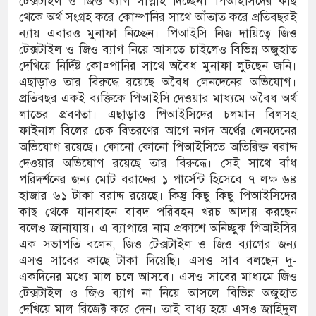
টেক্সটাইল ও জিও ব্যাগ সাপ্লাই দিচ্ছেন। পিআইসিদের কাছ
জন আসামি
থেকে অর্থ সংগ্রহ করে কোম্পানির সাথে আঁতাত করে প্রতিবছরই
ন্যায় এবারও মুনাফা নিচ্ছেন। পিআইসি নিজ দায়িত্বে জিও
র ইলেক্ট্রনিক বুথ ও সেল্ফ সার্ভিস সেন্টারের উদ্বোধন
টেক্সটাইল ও জিও ব্যাগ নিয়ে আসতে চাইলেও বিভিন্ন অজুহাত
দেখিয়ে নির্দিষ্ট কো¤পানির সাথে অবৈধ মুনাফা লুটছেন জনি।
ুনামগঞ্জ জেলা প্রশাসন
এছাড়াও তার বিরুদ্ধে রয়েছে অবৈধ লেনদেনের অভিযোগ।
প্রতিবছর একই ব্যক্তিকে পিআইসি দেওয়ার মাধ্যমে অবৈধ অর্থ
লাভের প্রবণতা। এছাড়াও পিআইসিদের চলমান বিলসহ
ফাইনাল বিলের চেক বিতরণের আগে নগদ অর্থের লেনদেনের
অভিযোগ রয়েছে। কোনো কোনো পিআইসিতে অতিরিক্ত বরাদ্দ
দেওয়ার অভিযোগ রয়েছে তার বিরুদ্ধে। সেই সাথে বাঁধ
পরিদর্শনের জন্য মোট বরাদ্দের ১ পার্সেন্ট হিসেবে ৭ লক্ষ ৬৪
হাজার ৬১ টাকা বরাদ্দ রয়েছে। কিন্তু কিছু কিছু পিআইসিদের
কাছ থেকে যানবাহন বাবদ পরিবহন খরচ আদায় করছেন
বলেও জানাযায়। এ ব্যাপারে নাম প্রকাশে অনিচ্ছুক পিআইসির
এক সভাপতি বলেন, জিও টেক্সটাইল ও জিও ব্যাগের জন্য
এসও সাবের কাছে টাকা দিয়েছি। এসও সাব বলছেন দু-
একদিনের মধ্যে মাল চলে আসবে। এসও সাবের মাধ্যমে জিও
টেক্সটাইল ও জিও ব্যাগ না নিয়ে আসলে বিভিন্ন অজুহাত
দেখিয়ে মাল রিজেক্ট করে দেন। তাই বাধ্য হয়ে এসও জাহিদুল