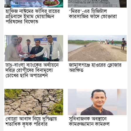
হাফিজ নাঈমের ফাঁসির রায়ের
‘মিরর’-এর ডিজিটাল
প্রতিবাদে ইমাম মোয়াজ্জিন
কারসাজির ফাঁদে ভোক্তারা
পরিষদের বিক্ষোভ
ডাচ্-বাংলা ব্যাংকের অর্থায়নে
জামালগঞ্জে হাওরের ক্লোজার
দরিদ্র রোগীদের বিনামূল্যে
অরক্ষিত
চোখের ছানি অপারেশন
বোরো আবাদ নিয়ে দুশ্চিন্তায়
সুবিধাজনক অবস্থানে
শতাধিক কৃষক পরিবার
কামরুজ্জামান কামরুল