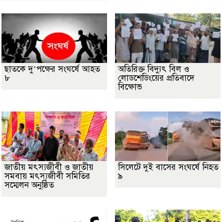
ছাতকে দু’পক্ষের সংঘর্ষে আহত
অতিরিক্ত বিদ্যুৎ বিল ও
৮
লোডশেডিংয়ের প্রতিবাদে
বিক্ষোভ
জাতীয় মৎস্যজীবী ও জাতীয়
সিলেটে দুই বাসের সংঘর্ষে নিহত
সমবায় মৎস্যজীবী সমিতির
৯
সম্মেলন অনুষ্ঠিত