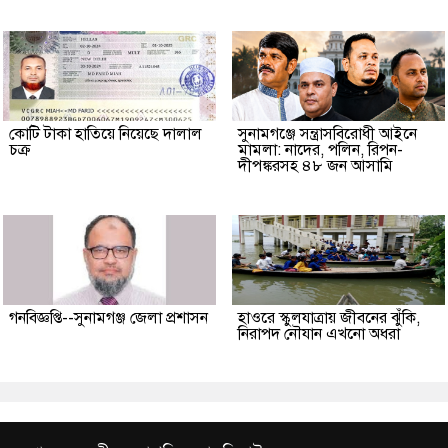
কোটি টাকা হাতিয়ে নিয়েছে দালাল
‎সুনামগঞ্জে সন্ত্রাসবিরোধী আইনে
চক্র
মামলা: নাদের, পলিন, রিপন-
দীপঙ্করসহ ৪৮ জন আসামি
গনবিজ্ঞপ্তি--সুনামগঞ্জ জেলা প্রশাসন
হাওরে স্কুলযাত্রায় জীবনের ঝুঁকি,
নিরাপদ নৌযান এখনো অধরা