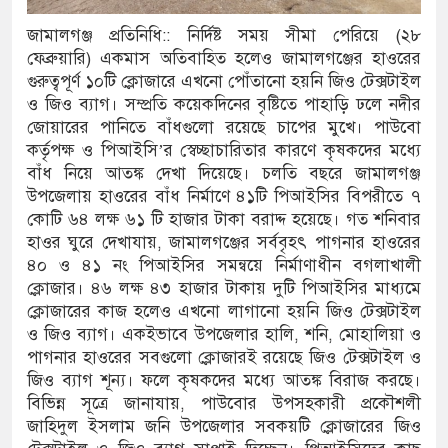
জামালগঞ্জ প্রতিনিধি:: নির্দিষ্ট সময় সীমা পেরিয়ে (২৮
ামে মাধ্যমিকেই
ফেব্রুয়ারি) একমাস অতিবাহিত হলেও জামালগঞ্জের হাওরের
 সম্মেলন রফিকুল ইসলামের প্রতিপক্ষের সব অভিযোগ
গুরুত্বপূর্ণ ১০টি ক্লোজারে এখনো পোঁতানো হয়নি জিও টেক্সটাইল
ও জিও ব্যাগ। সম্প্রতি কয়েকদিনের বৃষ্টিতে পাহাড়ি ঢলে নদীর
জোয়ারের পানিতে বাঁধগুলো রয়েছে চাপের মুখে। পাউবো
কর্তৃপক্ষ ও পিআইসি’র স্বেচ্ছাচারিতার কারণে কৃষকদের মধ্যে
ভ্যুত্থান দিবস
বাঁধ নিয়ে আতঙ্ক দেখা দিয়েছে। চলতি বছরে জামালগঞ্জ
উপজেলায় হাওরের বাঁধ নির্মাণে ৪১টি পিআইসির বিপরীতে ৭
াস সংকট চুলা জ্বলে না, পাম্পে দীর্ঘ লাইন
কোটি ৬৪ লক্ষ ৬১ টি হাজার টাকা বরাদ্দ হয়েছে। গত শনিবার
হাওর ঘুরে দেখাযায়, জামালগঞ্জের সর্ববৃহৎ পাগনার হাওরের
তিয়ে নিয়েছে দালাল চক্র
৪০ ও ৪১ নং পিআইসির সমন্বয়ে নির্মাণাধীন বগলাখালী
ক্লোজার। ৪৬ লক্ষ ৪৩ হাজার টাকায় দুটি পিআইসির মাধ্যমে
রিষদের সম্প্রসারিত প্রশাসনিক ভবনের উদ্বোধন
ক্লোজারের কাজ হলেও এখনো লাগানো হয়নি জিও টেক্সটাইল
ে তৎপরতা চালানোর মুরোদ আওয়ামী লীগের নেই :
ও জিও ব্যাগ। একইভাবে উপজেলার হালি, শনি, মোহালিয়া ও
পাগনার হাওরের সবগুলো ক্লোজারই রয়েছে জিও টেক্সটাইল ও
জিও ব্যাগ শূন্য। ফলে কৃষকদের মধ্যে আতঙ্ক বিরাজ করছে।
বিভিন্ন সূত্রে জানাযায়, পাউবোর উপসহকারী প্রকৌশলী
ন্ত্রাসবিরোধী আইনে মামলা: নাদের, পলিন, রিপন-
জাহিদুল ইসলাম জনি উপজেলার সবকয়টি ক্লোজারের জিও