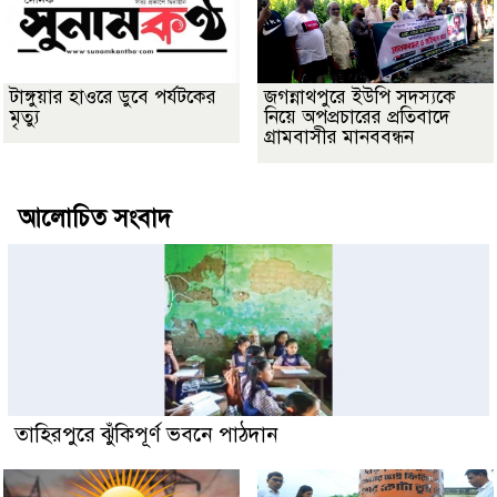
টাঙ্গুয়ার হাওরে ডুবে পর্যটকের
জগন্নাথপুরে ইউপি সদস্যকে
মৃত্যু
নিয়ে অপপ্রচারের প্রতিবাদে
গ্রামবাসীর মানববন্ধন
আলোচিত সংবাদ
তাহিরপুরে ঝুঁকিপূর্ণ ভবনে পাঠদান