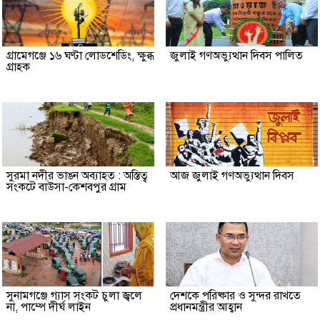
গ্রামেগঞ্জে ১৬ ঘণ্টা লোডশেডিং, ক্ষুব্ধ
জুলাই গণঅভ্যুত্থান দিবস পালিত
গ্রাহক
সুরমা নদীর ভাঙন অব্যাহত : অস্তিত্ব
আজ জুলাই গণঅভ্যুত্থান দিবস
সংকটে বাউসা-কেশবপুর গ্রাম
সুনামগঞ্জে গ্যাস সংকট চুলা জ্বলে
দেশকে পরিষ্কার ও সুন্দর রাখতে
না, পাম্পে দীর্ঘ লাইন
প্রধানমন্ত্রীর আহ্বান