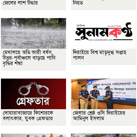
জেলের লাশ উদ্ধার
নিহত
মেঘালয়ে অতি ভারী বর্ষণ,
দিরাইয়ে বিশ্ব মাতৃদুগ্ধ সপ্তাহ
উত্তর-পূর্বাঞ্চলে বাড়ছে পানি
পালন
বৃদ্ধির শঙ্কা
দোয়ারাবাজারে কিশোরকে
জেলার শ্রেষ্ঠ ওসি দিরাইয়ের
বলাৎকার, যুবক গ্রেফতার
আমিনুল ইসলাম