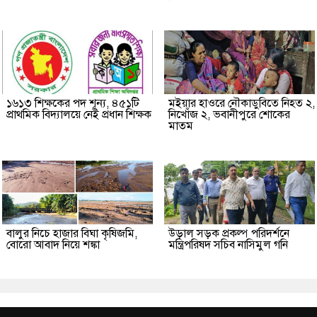
১৬১৩ শিক্ষকের পদ শূন্য, ৪৫১টি
মইয়ার হাওরে নৌকাডুবিতে নিহত ২,
প্রাথমিক বিদ্যালয়ে নেই প্রধান শিক্ষক
নিখোঁজ ২, ভবানীপুরে শোকের
মাতম
বালুর নিচে হাজার বিঘা কৃষিজমি,
উড়াল সড়ক প্রকল্প পরিদর্শনে
বোরো আবাদ নিয়ে শঙ্কা
মন্ত্রিপরিষদ সচিব নাসিমুল গনি