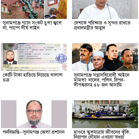
সুনামগঞ্জে গ্যাস সংকট চুলা জ্বলে
দেশকে পরিষ্কার ও সুন্দর রাখতে
না, পাম্পে দীর্ঘ লাইন
প্রধানমন্ত্রীর আহ্বান
কোটি টাকা হাতিয়ে নিয়েছে দালাল
‎সুনামগঞ্জে সন্ত্রাসবিরোধী আইনে
চক্র
মামলা: নাদের, পলিন, রিপন-
দীপঙ্করসহ ৪৮ জন আসামি
গনবিজ্ঞপ্তি--সুনামগঞ্জ জেলা প্রশাসন
হাওরে স্কুলযাত্রায় জীবনের ঝুঁকি,
নিরাপদ নৌযান এখনো অধরা