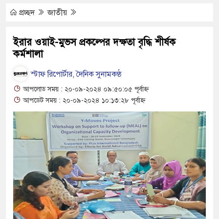
ে মাধ্যমিকেই
প্রচ্ছদ
জাতীয়
ম্মেলন রফিকুল ইসলামের প্রতিপক্ষের সব অভিযোগ
ইরার ওয়াই-মুভস প্রকল্পের দক্ষতা বৃদ্ধি শীর্ষক
কর্মশালা
যুত্থান দিবস
স্টাফ রিপোর্টার, দৈনিক সুনামকণ্ঠ
আপলোড সময় : ২০-০৯-২০২৪ ০৯:৫০:০৫ পূর্বাহ্ন
 সংকট চুলা জ্বলে না, পাম্পে দীর্ঘ লাইন
আপডেট সময় : ২০-০৯-২০২৪ ১০:১৩:২৮ পূর্বাহ্ন
য়ে নিয়েছে দালাল চক্র
ষদের সম্প্রসারিত প্রশাসনিক ভবনের উদ্বোধন
তৎপরতা চালানোর মুরোদ আওয়ামী লীগের নেই :
ত্রাসবিরোধী আইনে মামলা: নাদের, পলিন, রিপন-
 আসামি