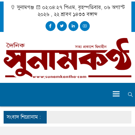
সুনামগঞ্জ
০২:০৪:২৮ পিএম
, বৃহস্পতিবার, ০৬ অগাস্ট
২০২৬ ,
২২ শ্রাবণ ১৪৩৩
বঙ্গাব্দ
সংবাদ শিরোনাম :
ঁকি নিয়ে চলাচল
াবে অনিশ্চয়তায় হাওরের শত শত শিক্ষার্থীর