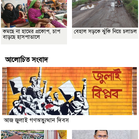
কমছে না হামের প্রকোপ, চাপ
বেহাল সড়কে ঝুঁকি নিয়ে চলাচল
বাড়ছে হাসপাতালে
আলোচিত সংবাদ
আজ জুলাই গণঅভ্যুত্থান দিবস