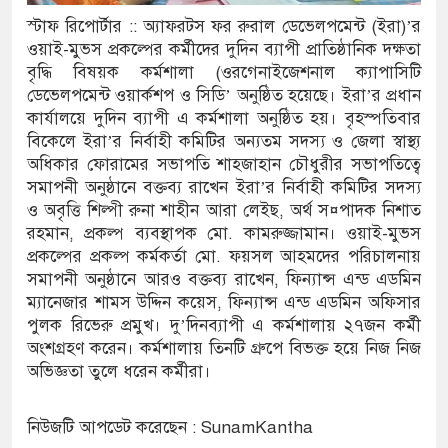
স্টাফ রিপোর্টার :: অ্যাফরটস ফর রুরাল ডেভেলপমেন্ট (ইরা)’র
ইলেক্ট্রনিক বুথ ও সেল্ফ সার্ভিস সেন্টারের উদ্বোধন
ওয়াই-মুভস প্রকল্পের কর্মীদের দুদিন ব্যাপী প্রাতিষ্ঠানিক দক্ষতা
বৃদ্ধি বিষয়ক কর্মশালা (ওরগেনাইজেশনাল ক্যাপাসিটি
ামগঞ্জ জেলা প্রশাসন
ডেভেলপমেন্ট ওয়ার্কশপ ও সিডি’ অনুষ্ঠিত হয়েছে। ইরা’র প্রধান
কার্যালয়ে দুদিন ব্যাপী এ কর্মশালা অনুষ্ঠিত হয়। বৃহস্পতিবার
 রেকর্ড সংশোধন ও স্বত্ব ফেরতের দাবি
বিকেলে ইরা’র নির্বাহী কমিটির অন্যতম সদস্য ও জেলা স্বাস্থ্য
অধিকার ফোরামের সভাপতি শাহজাহান চৌধুরীর সভাপতিত্বে
রায় জীবনের ঝুঁকি, নিরাপদ নৌযান এখনো অধরা
সমাপনী অনুষ্ঠানে বক্তব্য রাখেন ইরা’র নির্বাহী কমিটির সদস্য
দ শূন্য, ৪৫১টি প্রাথমিক বিদ্যালয়ে নেই প্রধান
ও অবৃত্তি শিল্পী রুনা শাহীন আরা লেইছ, অর্থ স¤পাদক নিশাত
রহমান, প্রকল্প ব্যবস্থাপক মো. কামরুজ্জামান। ওয়াই-মুভস
প্রকল্পের প্রকল্প কর্মকর্তা মো. ফয়সল আহমদের পরিচালনায়
সমাপনী অনুষ্ঠানে আরও বক্তব্য রাখেন, ফিন্যান্স এন্ড এডমিন
ৌকাডুবিতে নিহত ২, নিখোঁজ ২, ভবানীপুরে শোকের
ম্যানেজার শামস উদ্দিন কয়েস, ফিন্যান্স এন্ড এডমিন অফিসার
পুলক রিভেরু প্রমুখ। দু’দিনব্যাপী এ কর্মশালায় ২৭জন কর্মী
অংশগ্রহণ করেন। কর্মশালায় তিনটি গ্রুপে বিভক্ত হয়ে নিজ নিজ
অভিজ্ঞতা তুলে ধরেন কর্মীরা।
ার অভিযোগে সংবাদ সম্মেলন, নিরাপত্তা ও সুষ্ঠু
নিউজটি আপডেট করেছেন : SunamKantha