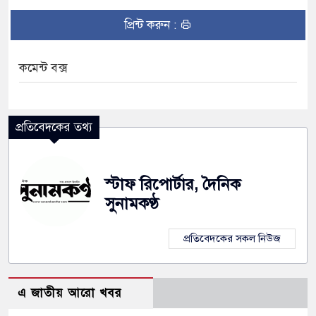
র বিঘা কৃষিজমি, বোরো আবাদ নিয়ে শঙ্কা
প্রিন্ট করুন :
 ও নাসীরুদ্দীনসহ ১০ জনের বিরুদ্ধে মামলা
িক থেকে দেশ পরিচালনার অধিকার হারিয়েছে :
কমেন্ট বক্স
াবে ধর্মের নামে বিভেদ সৃষ্টি করছে : মির্জা
প্রতিবেদকের তথ্য
স্টাফ রিপোর্টার, দৈনিক
সুনামকণ্ঠ
প্রতিবেদকের সকল নিউজ
এ জাতীয় আরো খবর