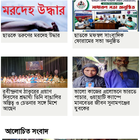
ছাতকে তরুণের মরদেহ উদ্ধার
ছাতকে মফস্বল সাংবাদিক
ফোরামের সভা অনুষ্ঠিত
রবীন্দ্রনাথ ঠাকুরের প্রয়াণ
ভালো কাজের প্রলোভনে ভারতে
দিবসের শ্রদ্ধার্ঘ্য তিনি বাঙালির
পাচার, গুয়াহাটি ক্যাম্পে
অস্তিত্ব ও চেতনার সঙ্গে মিশে
মানবেতর জীবন সুনামগঞ্জের
আছেন
যুবকের
আলোচিত সংবাদ