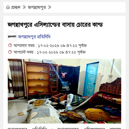
প্রলোভনে ভারতে পাচার, গুয়াহাটি ক্যাম্পে মানবেতর
প্রচ্ছদ
জগন্নাথপুর
ের যুবকের
জগন্নাথপুরে এসিল্যান্ডের বাসায় চোরের কান্ড
ই চলে জীবন-সংসার
জগন্নাথপুর প্রতিনিধি
 জীবন, কর্ম ও দর্শন নিয়ে সাহিত্য আড্ডা
আপলোড সময় : ১৭-০২-২০২৬ ০৯:৩৭:২২ পূর্বাহ্ন
আপডেট সময় : ১৭-০২-২০২৬ ০৯:৩৭:২২ পূর্বাহ্ন
’র অভ্যন্তরীণ বিরোধ তুঙ্গে
তার চেহারা কি দেখা গেছে : স্বরাষ্ট্রমন্ত্রী
 বক্তব্য ভারত সমর্থন করে না : জয়সওয়াল
ঁকিপূর্ণ ভবনে পাঠদান
ীর সহযোগিতায় দিরাই-শাল্লার উন্নয়ন করতে চাই : এমপি
৬ ঘণ্টা লোডশেডিং, ক্ষুব্ধ গ্রাহক