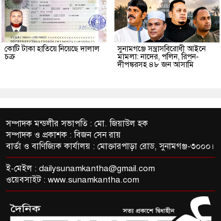
কোটি টাকা হাতিয়ে নিয়েছে দালাল
‎সুনামগঞ্জে সন্ত্রাসবিরোধী আইনে
চক্র
মামলা: নাদের, পলিন, রিপন-
দীপঙ্করসহ ৪৮ জন আসামি
সম্পাদক মন্ডলীর সভাপতি : মো. জিয়াউল হক
সম্পাদক ও প্রকাশক : বিজন সেন রায়
বার্তা ও বাণিজ্যিক কার্যালয় : মোক্তারপাড়া রোড, সুনামগঞ্জ-৩০০০।
ই-মেইল :
dailysunamkantha@gmail.com
ওয়েবসাইট : www.sunamkantha.com