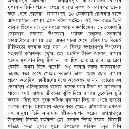
জগন্নাথপুর প্রতিনিধি :: জগন্নাথপুরে এসিল্যান্ডের বাসায়
মূল্যবান জিনিসপত্র না পেয়ে বাসার সকল আসবাবপত্র তছনছ
 দুর্ঘটনায় আহতদের চিকিৎসা নিশ্চিতের নির্দেশ
করে গেছে চোরেরা। জানাগেছে, ১৫ ফেব্রুয়ারি রোববার রাতে
এসিল্যান্ডের বাসায় এমন ঘটনা ঘটেছে। ওই দিন রাতে তিনি
বাসায় ছিলেন না। সুনামগঞ্জে অবস্থান করছিলেন। ১৬ ফেব্রুয়ারি
সোমবার সকালে উপজেলা পরিষদ চত্বরের সরকারি
যুত্থান দিবস পালিত
কোয়ার্টারের বাসায় এসে এমন ঘটনা দেখে এসিল্যান্ড নিজেই
রীতিমতো হতবাক হয়ে যান। এ বিষয়ে জগন্নাথপুর উপজেলা
 পাড় যেন ময়লার ভাগাড়
সহকারী কমিশনার (ভূমি) মো. মহসীন উদ্দিন জানান, বাসায়
াঙন অব্যাহত : অস্তিত্ব সংকটে বাউসা-কেশবপুর গ্রাম
তেমন মূল্যবান কিছু ছিল না। যা ছিল তাও চোর বা চোরেরা
নেয়নি। অথবা নিতে পারেনি। শুধু বাসার সকল আসবাবপত্র
ঝুঁকি নিয়ে চলাচল
তছনছ করে রেখে গেছে। দরজার তালা ভেঙে চোর বাসায়
প্রবেশ করেছিল। স্থানীয়দের মধ্যে কয়েকজন জানান, চোরের দল
 অভাবে অনিশ্চয়তায় হাওরের শত শত শিক্ষার্থীর
ভেবেছিল এসিল্যান্ডের বাসায় অনেক নগদ টাকা বা স্বর্ণালঙ্কার
পাবে। সেই আশায় জীবনের ঝুঁকি নিয়ে বাসায় ঢুকেছিল চুরি
থামে মাধ্যমিকেই
করতে। কিন্তু ঘরে ঢুকে অধিক মূল্যবান কিছু না পেয়ে হয়তো
ক্ষোভে বাসার মালামাল তছনছ করে গেছে। এসিল্যান্ড একজন
দ সম্মেলন রফিকুল ইসলামের প্রতিপক্ষের সব অভিযোগ
সৎ মানুষ। তিনি সাদামাটা জীবন-যাপন করেন। জগন্নাথপুর
উপজেলা নির্বাহী কর্মকর্তা মো. বরকত উল্লাহ বলেন, বিষয়টি
খতিয়ে দেতা হবে। পুরো উপজেলা পরিষদ চত্বর সিসি