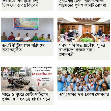
দিরাইয়ে বিনামূল্যে চক্ষু
সুনামগঞ্জ জেলা পূজা উদ্যাপন
চিকিৎসা ও বস্ত্র বিতরণ
পরিষদের পূর্ণাঙ্গ কমিটি ঘোষণা
জন্মাষ্টমী উদযাপন পরিষদের
সবার সম্মিলিত প্রচেষ্টায় সুন্দর
সভা অনুষ্ঠিত
বাংলাদেশ গড়তে চাই :
প্রধানমন্ত্রী
সাড়ে ৬ বছরে মোটরসাইকেল
এসএসসির ফল প্রকাশ সোমবার
দুর্ঘটনায় নিহত ১৫ হাজার ৭১২