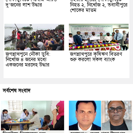
দু’জনের লাশ উদ্ধার
নিহত ২, নিখোঁজ ২, ভবানীপুরে
শোকের মাতম
জগন্নাথপুনে নৌকা ডুবি:
জগন্নাথপুরে কৃষিঋণ বিতরণ
নিখোঁজ ৪ জনের মধ্যে
শুরু করলো সকল ব্যাংক
একজনের মরদেহ উদ্ধার
সর্বশেষ সংবাদ