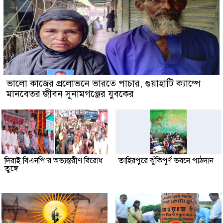
ভালো কাজের প্রলোভনে ভারতে পাচার, গুয়াহাটি ক্যাম্পে
মানবেতর জীবন সুনামগঞ্জের যুবকের
দিরাই বিএনপি’র অভ্যন্তরীণ বিরোধ
তাহিরপুরে ঝুঁকিপূর্ণ ভবনে পাঠদান
তুঙ্গে