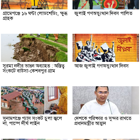
গ্রামেগঞ্জে ১৬ ঘণ্টা লোডশেডিং, ক্ষুব্ধ
জুলাই গণঅভ্যুত্থান দিবস পালিত
গ্রাহক
সুরমা নদীর ভাঙন অব্যাহত : অস্তিত্ব
আজ জুলাই গণঅভ্যুত্থান দিবস
সংকটে বাউসা-কেশবপুর গ্রাম
সুনামগঞ্জে গ্যাস সংকট চুলা জ্বলে
দেশকে পরিষ্কার ও সুন্দর রাখতে
না, পাম্পে দীর্ঘ লাইন
প্রধানমন্ত্রীর আহ্বান