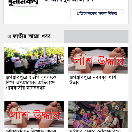
প্রতিবেদকের সকল নিউজ
এ জাতীয় আরো খবর
জগন্নাথপুরে ইউপি সদস্যকে
জগন্নাথপুরে নববধূর লাশ
নিয়ে অপপ্রচারের প্রতিবাদে
উদ্ধার
গ্রামবাসীর মানববন্ধন
নৌকাডুবিতে নিখোঁজ আরও
মইয়ার হাওরে নৌকাডুবিতে