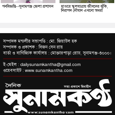
গনবিজ্ঞপ্তি--সুনামগঞ্জ জেলা প্রশাসন
হাওরে স্কুলযাত্রায় জীবনের ঝুঁকি,
নিরাপদ নৌযান এখনো অধরা
সম্পাদক মন্ডলীর সভাপতি : মো. জিয়াউল হক
সম্পাদক ও প্রকাশক : বিজন সেন রায়
বার্তা ও বাণিজ্যিক কার্যালয় : মোক্তারপাড়া রোড, সুনামগঞ্জ-৩০০০।
ই-মেইল :
dailysunamkantha@gmail.com
ওয়েবসাইট : www.sunamkantha.com