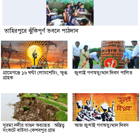
তাহিরপুরে ঝুঁকিপূর্ণ ভবনে পাঠদান
গ্রামেগঞ্জে ১৬ ঘণ্টা লোডশেডিং, ক্ষুব্ধ
জুলাই গণঅভ্যুত্থান দিবস পালিত
গ্রাহক
সুরমা নদীর ভাঙন অব্যাহত : অস্তিত্ব
আজ জুলাই গণঅভ্যুত্থান দিবস
সংকটে বাউসা-কেশবপুর গ্রাম