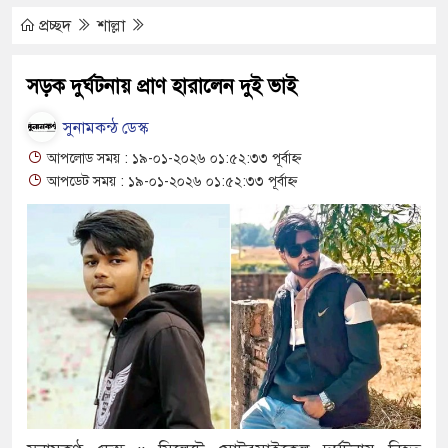
প্রচ্ছদ
শাল্লা
াল্লার উন্নয়ন করতে চাই : এমপি
সড়ক দুর্ঘটনায় প্রাণ হারালেন দুই ভাই
সুনামকন্ঠ ডেস্ক
ব্ধ গ্রাহক
আপলোড সময় : ১৯-০১-২০২৬ ০১:৫২:৩৩ পূর্বাহ্ন
আপডেট সময় : ১৯-০১-২০২৬ ০১:৫২:৩৩ পূর্বাহ্ন
চিকিৎসা নিশ্চিতের নির্দেশ
াড়
ত্ব সংকটে বাউসা-কেশবপুর গ্রাম
 হাওরের শত শত শিক্ষার্থীর