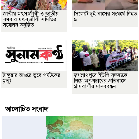
জাতীয় মৎস্যজীবী ও জাতীয়
সিলেটে দুই বাসের সংঘর্ষে নিহত
সমবায় মৎস্যজীবী সমিতির
৯
সম্মেলন অনুষ্ঠিত
টাঙ্গুয়ার হাওরে ডুবে পর্যটকের
জগন্নাথপুরে ইউপি সদস্যকে
মৃত্যু
নিয়ে অপপ্রচারের প্রতিবাদে
গ্রামবাসীর মানববন্ধন
আলোচিত সংবাদ