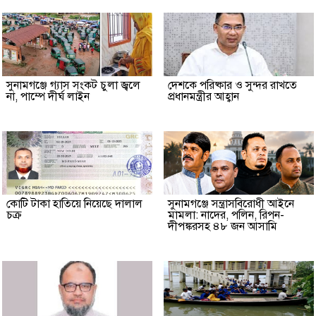
সুনামগঞ্জে গ্যাস সংকট চুলা জ্বলে
দেশকে পরিষ্কার ও সুন্দর রাখতে
না, পাম্পে দীর্ঘ লাইন
প্রধানমন্ত্রীর আহ্বান
কোটি টাকা হাতিয়ে নিয়েছে দালাল
‎সুনামগঞ্জে সন্ত্রাসবিরোধী আইনে
চক্র
মামলা: নাদের, পলিন, রিপন-
দীপঙ্করসহ ৪৮ জন আসামি