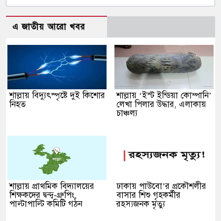
এ জাতীয় আরো খবর
শাল্লায় বিদ্যুৎস্পৃষ্টে দুই কিশোর
শাল্লায় ‘ইস্ট ইন্ডিয়া কোম্পানি’
নিহত
লেখা পিলার উদ্ধার, এলাকায়
চাঞ্চল্য
শাল্লায় প্রাথমিক বিদ্যালয়ের
ঢাকায় পাউবো’র প্রকৌশলীর
শিক্ষকদের দ্বন্দ্ব-গ্রুপিং,
বাসার শিশু গৃহকর্মীর
পাল্টাপাল্টি কমিটি গঠন
রহস্যজনক মৃত্যু