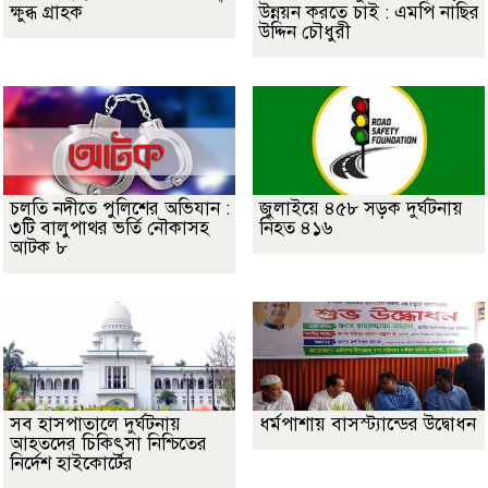
ক্ষুব্ধ গ্রাহক
উন্নয়ন করতে চাই : এমপি নাছির
উদ্দিন চৌধুরী
চলতি নদীতে পুলিশের অভিযান :
জুলাইয়ে ৪৫৮ সড়ক দুর্ঘটনায়
৩টি বালুপাথর ভর্তি নৌকাসহ
নিহত ৪১৬
আটক ৮
সব হাসপাতালে দুর্ঘটনায়
ধর্মপাশায় বাসস্ট্যান্ডের উদ্বোধন
আহতদের চিকিৎসা নিশ্চিতের
নির্দেশ হাইকোর্টের