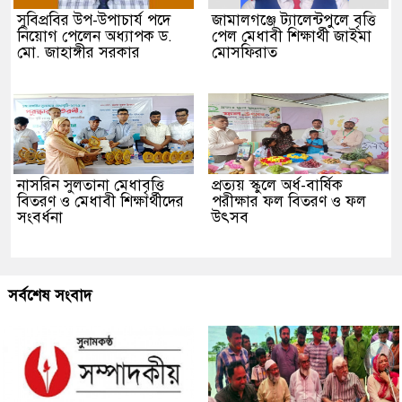
সুবিপ্রবির উপ-উপাচার্য পদে
জামালগঞ্জে ট্যালেন্টপুলে বৃত্তি
নিয়োগ পেলেন অধ্যাপক ড.
পেল মেধাবী শিক্ষার্থী জাইমা
মো. জাহাঙ্গীর সরকার
মোসফিরাত
নাসরিন সুলতানা মেধাবৃত্তি
প্রত্যয় স্কুলে অর্ধ-বার্ষিক
বিতরণ ও মেধাবী শিক্ষার্থীদের
পরীক্ষার ফল বিতরণ ও ফল
সংবর্ধনা
উৎসব
সর্বশেষ সংবাদ