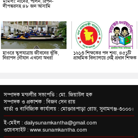
মামলা: নাদের, পলিন, রিপন-
দীপঙ্করসহ ৪৮ জন আসামি
হাওরে স্কুলযাত্রায় জীবনের ঝুঁকি,
১৬১৩ শিক্ষকের পদ শূন্য, ৪৫১টি
নিরাপদ নৌযান এখনো অধরা
প্রাথমিক বিদ্যালয়ে নেই প্রধান শিক্ষক
সম্পাদক মন্ডলীর সভাপতি : মো. জিয়াউল হক
সম্পাদক ও প্রকাশক : বিজন সেন রায়
বার্তা ও বাণিজ্যিক কার্যালয় : মোক্তারপাড়া রোড, সুনামগঞ্জ-৩০০০।
ই-মেইল :
dailysunamkantha@gmail.com
ওয়েবসাইট : www.sunamkantha.com