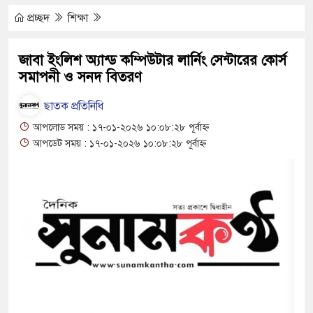
প্রচ্ছদ
শিক্ষা
যুত্থান দিবস পালিত
জাবা ইংলিশ অ্যান্ড কম্পিউটার লার্নিং সেন্টারের কোর্স
সমাপনী ও সনদ বিতরণ
 পাড় যেন ময়লার ভাগাড়
াঙন অব্যাহত : অস্তিত্ব সংকটে বাউসা-কেশবপুর গ্রাম
ছাতক প্রতিনিধি
আপলোড সময় : ১৭-০১-২০২৬ ১০:০৮:২৮ পূর্বাহ্ন
 ঝুঁকি নিয়ে চলাচল
আপডেট সময় : ১৭-০১-২০২৬ ১০:০৮:২৮ পূর্বাহ্ন
 অভাবে অনিশ্চয়তায় হাওরের শত শত শিক্ষার্থীর
থামে মাধ্যমিকেই
দ সম্মেলন রফিকুল ইসলামের প্রতিপক্ষের সব অভিযোগ
অভ্যুত্থান দিবস
্যাস সংকট চুলা জ্বলে না, পাম্পে দীর্ঘ লাইন