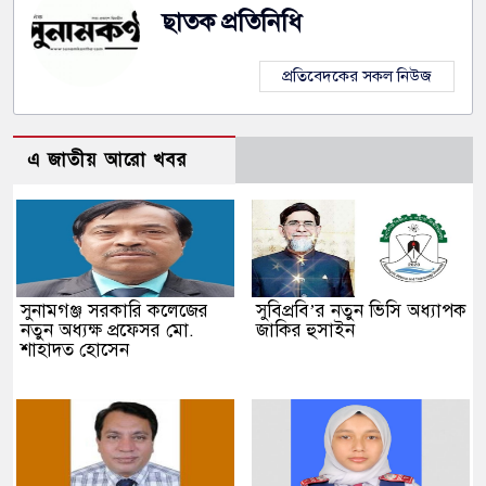
ছাতক প্রতিনিধি
প্রতিবেদকের সকল নিউজ
এ জাতীয় আরো খবর
সুনামগঞ্জ সরকারি কলেজের
সুবিপ্রবি’র নতুন ভিসি অধ্যাপক
নতুন অধ্যক্ষ প্রফেসর মো.
জাকির হুসাইন
শাহাদত হোসেন