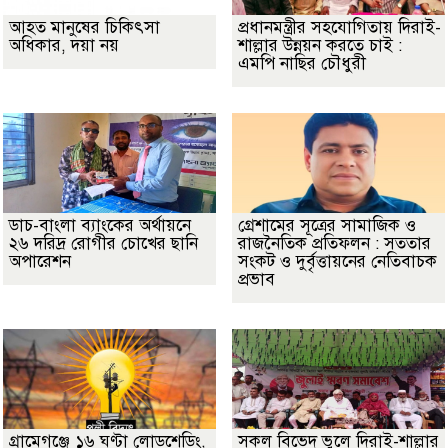
আহত মানুষের চিকিৎসা
প্রধানমন্ত্রীর সহযোগিতায় দিরাই-
অধিকার, দয়া নয়
শাল্লার উন্নয়ন করতে চাই :
এমপি নাছির চৌধুরী
ডাচ-বাংলা ব্যাংকের অর্থায়নে
গ্রেশামের সূত্রের সামাজিক ও
২৬ দরিদ্র রোগীর চোখের ছানি
রাজনৈতিক প্রতিফলন : সততার
অপারেশন
সংকট ও দুর্বৃত্তায়নের নেতিবাচক
প্রভাব
গ্রামেগঞ্জে ১৬ ঘণ্টা লোডশেডিং,
সকল বিভেদ ভুলে দিরাই-শাল্লার