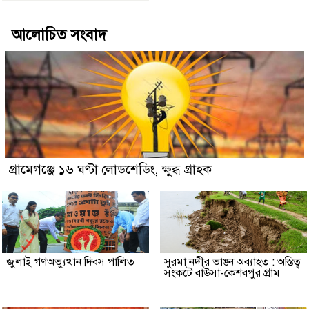
আলোচিত সংবাদ
গ্রামেগঞ্জে ১৬ ঘণ্টা লোডশেডিং, ক্ষুব্ধ গ্রাহক
জুলাই গণঅভ্যুত্থান দিবস পালিত
সুরমা নদীর ভাঙন অব্যাহত : অস্তিত্ব
সংকটে বাউসা-কেশবপুর গ্রাম