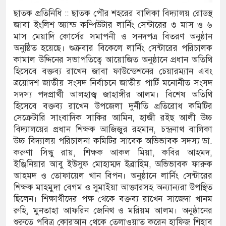
ছাতক প্রতিনিধি :: ছাতক পৌর শহরের বালিকা বিদ্যালয় রোডস্থ
াতিয়ে নিয়েছে দালাল চক্র
জাবা ইংলিশ অ্যান্ড কম্পিউটার লার্নিং সেন্টারের ৩ মাস ও ৬
মাস মেয়াদি কোর্সের সমাপনী ও সনদপত্র বিতরণ অনুষ্ঠান
পরিষদের সম্প্রসারিত প্রশাসনিক ভবনের উদ্বোধন
অনুষ্ঠিত হয়েছে। শুক্রবার বিকেলে লার্নিং সেন্টারের পরিচালক
কামাল উদ্দিনের সভাপতিত্বে আয়োজিত অনুষ্ঠানে প্রধান অতিথি
রে তৎপরতা চালানোর মুরোদ আওয়ামী লীগের নেই :
হিসেবে বক্তব্য রাখেন জাবা ফাউন্ডেশনের চেয়ারম্যান এবং
ত্রয়োদশ জাতীয় সংসদ নির্বাচনে জাতীয় পার্টি মনোনীত সংসদ
সদস্য পদপ্রার্থী আলহাজ্ব জাহাঙ্গীর আলম। বিশেষ অতিথি
সন্ত্রাসবিরোধী আইনে মামলা: নাদের, পলিন, রিপন-
হিসেবে বক্তব্য রাখেন উপজেলা দুর্নীতি প্রতিরোধ কমিটির
সেক্রেটারি সাংবাদিক সাকির আমিন, হাজী রইছ আলী উচ্চ
 জন আসামি
বিদ্যালয়ের প্রধান শিক্ষক আজিজুর রহমান, চন্দ্রনাথ বালিকা
উচ্চ বিদ্যালয় পরিচালনা কমিটির সাবেক অভিভাবক সদস্য ডা.
ের ইলেক্ট্রনিক বুথ ও সেল্ফ সার্ভিস সেন্টারের উদ্বোধন
করুণা সিন্ধু রায়, শিক্ষক আকল মিয়া, কবির আহমদ,
ইঞ্জিনিয়ার আবু ইউসুফ মোহাম্মদ ইব্রাহিম, অভিভাবক ফারুক
সুনামগঞ্জ জেলা প্রশাসন
আহমদ ও তোফায়েল খান বিপন। অনুষ্ঠানে লার্নিং সেন্টারের
শিক্ষক মাহমুদা বেগম ও সুমাইয়া আক্তারসহ অন্যান্যরা উপস্থিত
তির রেকর্ড সংশোধন ও স্বত্ব ফেরতের দাবি
ছিলেন। শিক্ষার্থীদের পক্ষ থেকে বক্তব্য রাখেন সাজেদা খানম
যাত্রায় জীবনের ঝুঁকি, নিরাপদ নৌযান এখনো অধরা
রুহি, মুনতাহা আফরিন জেনিথ ও মরিয়ম আলম। অনুষ্ঠানের
শুরুতে পবিত্র কোরআন থেকে তেলাওয়াত করেন হাফিজ শিহাব