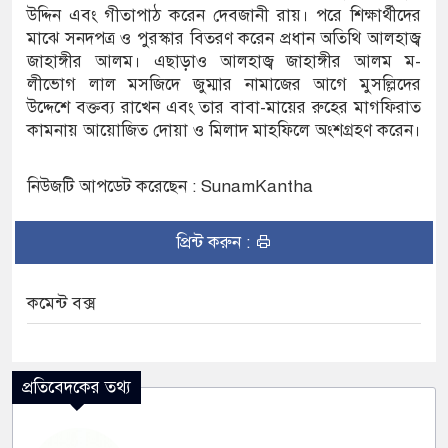
র পদ শূন্য, ৪৫১টি প্রাথমিক বিদ্যালয়ে নেই প্রধান
উদ্দিন এবং গীতাপাঠ করেন দেবজানী রায়। পরে শিক্ষার্থীদের
মাঝে সনদপত্র ও পুরস্কার বিতরণ করেন প্রধান অতিথি আলহাজ্ব
জাহাঙ্গীর আলম। এছাড়াও আলহাজ্ব জাহাঙ্গীর আলম ম-
লীভোগ লাল মসজিদে জুম্মার নামাজের আগে মুসল্লিদের
ে নৌকাডুবিতে নিহত ২, নিখোঁজ ২, ভবানীপুরে শোকের
উদ্দেশে বক্তব্য রাখেন এবং তার বাবা-মায়ের রুহের মাগফিরাত
কামনায় আয়োজিত দোয়া ও মিলাদ মাহফিলে অংশগ্রহণ করেন।
নিউজটি আপডেট করেছেন : SunamKantha
প্রিন্ট করুন :
কমেন্ট বক্স
প্রতিবেদকের তথ্য