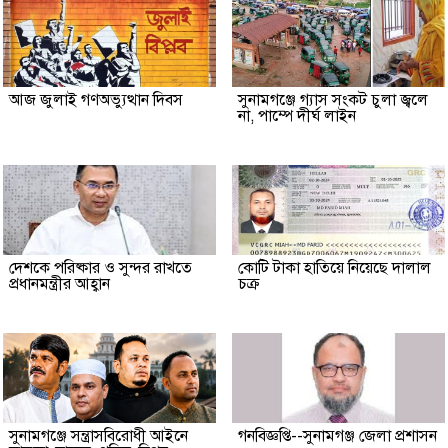
আজ জুলাই গণঅভ্যুত্থান দিবস
সুনামগঞ্জে গ্যাস সংকট চুলা জ্বলে
না, পাম্পে দীর্ঘ লাইন
দেশকে পরিষ্কার ও সুন্দর রাখতে
কোটি টাকা হাতিয়ে নিয়েছে দালাল
প্রধানমন্ত্রীর আহ্বান
চক্র
‎সুনামগঞ্জে সন্ত্রাসবিরোধী আইনে
গনবিজ্ঞপ্তি--সুনামগঞ্জ জেলা প্রশাসন