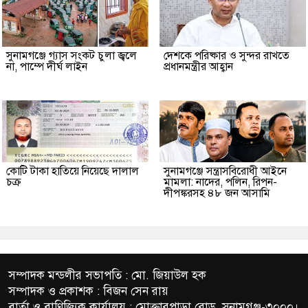
সুনামগঞ্জে গ্যাস সংকট চুলা জ্বলে
দেশকে পরিষ্কার ও সুন্দর রাখতে
না, পাম্পে দীর্ঘ লাইন
প্রধানমন্ত্রীর আহ্বান
কোটি টাকা হাতিয়ে নিয়েছে দালাল
‎সুনামগঞ্জে সন্ত্রাসবিরোধী আইনে
চক্র
মামলা: নাদের, পলিন, রিপন-
দীপঙ্করসহ ৪৮ জন আসামি
সম্পাদক মন্ডলীর সভাপতি : মো. জিয়াউল হক
সম্পাদক ও প্রকাশক : বিজন সেন রায়
বার্তা ও বাণিজ্যিক কার্যালয় : মোক্তারপাড়া রোড, সুনামগঞ্জ-৩০০০।