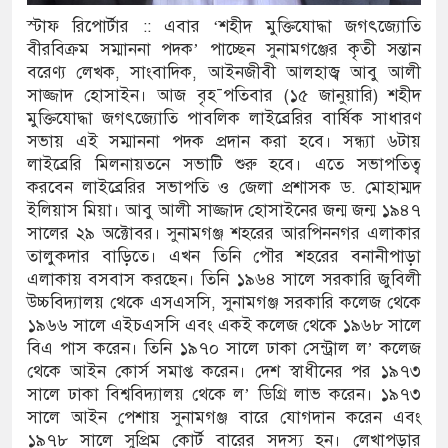
স্টাফ রিপোর্টার :: এবার ‘শহীদ মুক্তিযোদ্ধা জগৎজ্যোতি
দুর্ঘটনায় আহতদের চিকিৎসা নিশ্চিতের নির্দেশ
বীরবিক্রম সম্মাননা পদক’ পাচ্ছেন সুনামগঞ্জের কৃতী সন্তান
বরেণ্য লেখক, সাংবাদিক, আইনজীবী আলহাজ্ব আবু আলী
সাজ্জাদ হোসাইন। আজ বৃহ¯পতিবার (১৫ জানুয়ারি) শহীদ
মুক্তিযোদ্ধা জগৎজ্যোতি পাবলিক লাইব্রেরির বার্ষিক সাধারণ
ুত্থান দিবস পালিত
সভায় এই সম্মাননা পদক প্রদান করা হবে। সন্ধ্যা ৬টায়
লাইব্রেরি মিলনায়তনে সভাটি শুরু হবে। এতে সভাপতিত্ব
পাড় যেন ময়লার ভাগাড়
করবেন লাইব্রেরির সভাপতি ও জেলা প্রশাসক ড. মোহাম্মদ
ঙন অব্যাহত : অস্তিত্ব সংকটে বাউসা-কেশবপুর গ্রাম
ইলিয়াস মিয়া। আবু আলী সাজ্জাদ হোসাইনের জন্ম জন্ম ১৯৪৭
সালের ২৯ অক্টোবর। সুনামগঞ্জ শহরের আরপিননগর এলাকার
ুঁকি নিয়ে চলাচল
তালুকদার বাড়িতে। এখন তিনি পৌর শহরের বনানীপাড়া
এলাকায় বসবাস করছেন। তিনি ১৯৬৪ সালে সরকারি জুবিলী
অভাবে অনিশ্চয়তায় হাওরের শত শত শিক্ষার্থীর
উচ্চবিদ্যালয় থেকে এসএসসি, সুনামগঞ্জ সরকারি কলেজ থেকে
১৯৬৬ সালে এইচএসসি এবং একই কলেজ থেকে ১৯৬৮ সালে
ামে মাধ্যমিকেই
বিএ পাস করেন। তিনি ১৯৭০ সালে ঢাকা সেন্ট্রাল ল’ কলেজ
থেকে আইন কোর্স সমাপ্ত করেন। দেশ স্বাধীনের পর ১৯৭৩
 সম্মেলন রফিকুল ইসলামের প্রতিপক্ষের সব অভিযোগ
সালে ঢাকা বিশ্ববিদ্যালয় থেকে ল’ ডিগ্রি লাভ করেন। ১৯৭৩
সালে আইন পেশায় সুনামগঞ্জ বারে যোগদান করেন এবং
১৯৭৮ সালে সুপ্রিম কোর্ট বারের সদস্য হন। লেখাপড়ার