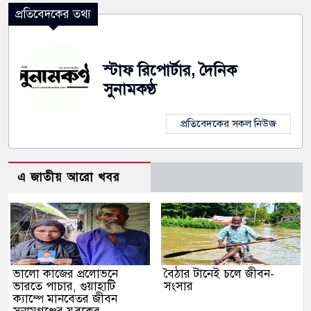
প্রতিবেদকের তথ্য
স্টাফ রিপোর্টার, দৈনিক
সুনামকণ্ঠ
প্রতিবেদকের সকল নিউজ
এ জাতীয় আরো খবর
ভালো কাজের প্রলোভনে
বৈঠার টানেই চলে জীবন-
ভারতে পাচার, গুয়াহাটি
সংসার
ক্যাম্পে মানবেতর জীবন