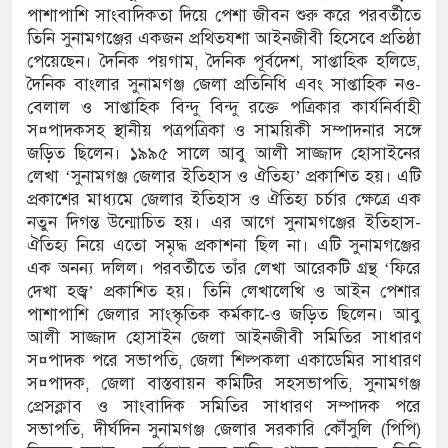
ভ্যুত্থান দিবস
পাশাপাশি সাংবাদিকতা দিয়ে পেশা জীবন শুরু করে পরবর্তীতে
তিনি সুনামগঞ্জের একজন প্রথিতযশা আইনজীবী হিসেবে প্রতিষ্ঠা
াস সংকট চুলা জ্বলে না, পাম্পে দীর্ঘ লাইন
পেয়েছেন। দৈনিক পয়গাম, দৈনিক পূর্বদেশ, সাপ্তাহিক হলিডে,
দৈনিক বাংলার সুনামগঞ্জ জেলা প্রতিনিধি এবং সাপ্তাহিক নও-
বেলাল ও সাপ্তাহিক বিন্দু বিন্দু রক্তে পত্রিকার কার্যনির্বাহী
স¤পাদকসহ স্থানীয় পত্রপত্রিকা ও সাময়িকী সম্পাদনার সঙ্গে
জড়িত ছিলেন। ১৯৯৫ সালে আবু আলী সাজ্জাদ হোসাইনের
লেখা ‘সুনামগঞ্জ জেলার ইতিহাস ও ঐতিহ্য’ প্রকাশিত হয়। এটি
প্রকাশের মাধ্যমে জেলার ইতিহাস ও ঐতিহ্য চর্চার ক্ষেত্রে এক
নতুন দিগন্ত উন্মোচিত হয়। এর আগে সুনামগঞ্জের ইতিহাস-
ঐতিহ্য নিয়ে এতো সমৃদ্ধ প্রকাশনা ছিল না। এটি সুনামগঞ্জের
এক অনন্য দলিল। পরবর্তীতে তাঁর লেখা আরেকটি গ্রন্থ ‘ফিরে
দেখা হজ্ব’ প্রকাশিত হয়। তিনি লেখালেখি ও আইন পেশার
পাশাপাশি জেলার সাংস্কৃতিক কর্মকা-েও জড়িত ছিলেন। আবু
আলী সাজ্জাদ হোসাইন জেলা আইনজীবী সমিতির সাধারণ
স¤পাদক পরে সভাপতি, জেলা শিল্পকলা একাডেমির সাধারণ
স¤পাদক, জেলা বাস্তবায়ন কমিটির সহসভাপতি, সুনামগঞ্জ
প্রেসক্লাব ও সাংবাদিক সমিতির সাধারণ সম্পাদক পরে
সভাপতি, দীর্ঘদিন সুনামগঞ্জ জেলার সরকারি কৌঁসুলি (পিপি)