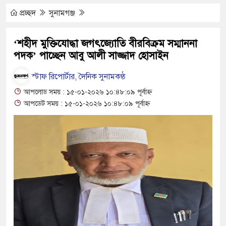
্রলোভনে ভারতে পাচার, গুয়াহাটি ক্যাম্পে মানবেতর
প্রচ্ছদ
সুনামগঞ্জ
র যুবকের
‘শহীদ মুক্তিযোদ্ধা জগৎজ্যোতি বীরবিক্রম সম্মাননা
পদক’ পাচ্ছেন আবু আলী সাজ্জাদ হোসাইন
 চলে জীবন-সংসার
জীবন, কর্ম ও দর্শন নিয়ে সাহিত্য আড্ডা
স্টাফ রিপোর্টার, দৈনিক সুনামকণ্ঠ
আপলোড সময় : ১৫-০১-২০২৬ ১০:৪৮:০৯ পূর্বাহ্ন
র অভ্যন্তরীণ বিরোধ তুঙ্গে
আপডেট সময় : ১৫-০১-২০২৬ ১০:৪৮:০৯ পূর্বাহ্ন
ার চেহারা কি দেখা গেছে : স্বরাষ্ট্রমন্ত্রী
বক্তব্য ভারত সমর্থন করে না : জয়সওয়াল
কিপূর্ণ ভবনে পাঠদান
র সহযোগিতায় দিরাই-শাল্লার উন্নয়ন করতে চাই : এমপি
ঘণ্টা লোডশেডিং, ক্ষুব্ধ গ্রাহক