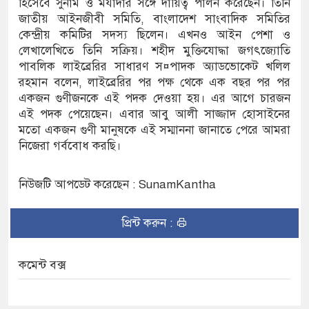
হিসেবে সুনাম ও মর্যাদার সঙ্গে দায়িত্ব পালন করেছেন। তিনি
জাতীয় আইনজীবী সমিতি, বাংলাদেশ সাংবাদিক সমিতির
কেন্দ্রীয় কমিটির সদস্য ছিলেন। এখনও আইন পেশা ও
লেখালেখিতে তিনি সক্রিয়। শহীদ মুক্তিযোদ্ধা জগৎজ্যোতি
পাবলিক লাইব্রেরির সাধারণ স¤পাদক অ্যাডভোকেট খলিল
রহমান বলেন, লাইব্রেরির পর পক্ষ থেকে এক বছর পর পর
একজন গুণীজনকে এই পদক দেওয়া হয়। এর আগে চারজন
এই পদক পেয়েছেন। এবার আবু আলী সাজ্জাদ হোসাইনের
মতো একজন গুণী মানুষকে এই সম্মাননা জানাতে পেরে আমরা
নিজেরা গর্ববোধ করছি।
নিউজটি আপডেট করেছেন : SunamKantha
প্রিন্ট করুন :
কমেন্ট বক্স