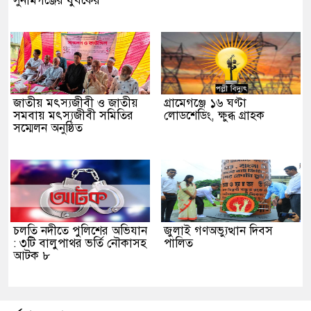
সুনামগঞ্জের যুবকের
জাতীয় মৎস্যজীবী ও জাতীয়
গ্রামেগঞ্জে ১৬ ঘণ্টা
সমবায় মৎস্যজীবী সমিতির
লোডশেডিং, ক্ষুব্ধ গ্রাহক
সম্মেলন অনুষ্ঠিত
চলতি নদীতে পুলিশের অভিযান
জুলাই গণঅভ্যুত্থান দিবস
: ৩টি বালুপাথর ভর্তি নৌকাসহ
পালিত
আটক ৮