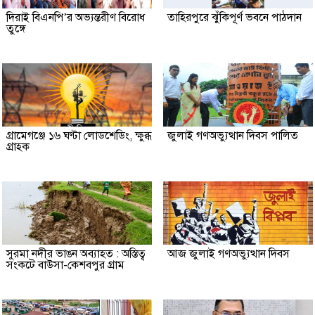
দিরাই বিএনপি’র অভ্যন্তরীণ বিরোধ
তাহিরপুরে ঝুঁকিপূর্ণ ভবনে পাঠদান
তুঙ্গে
গ্রামেগঞ্জে ১৬ ঘণ্টা লোডশেডিং, ক্ষুব্ধ
জুলাই গণঅভ্যুত্থান দিবস পালিত
গ্রাহক
সুরমা নদীর ভাঙন অব্যাহত : অস্তিত্ব
আজ জুলাই গণঅভ্যুত্থান দিবস
সংকটে বাউসা-কেশবপুর গ্রাম