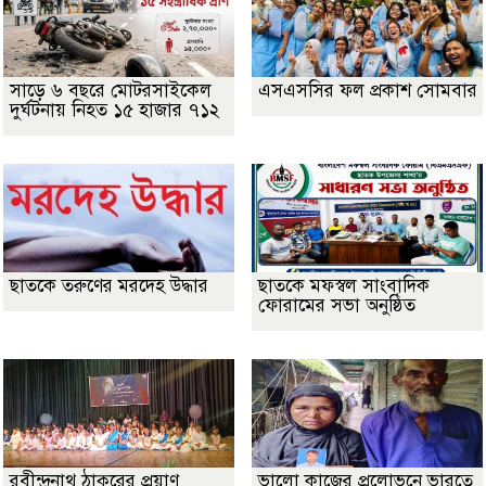
সাড়ে ৬ বছরে মোটরসাইকেল
এসএসসির ফল প্রকাশ সোমবার
দুর্ঘটনায় নিহত ১৫ হাজার ৭১২
ছাতকে তরুণের মরদেহ উদ্ধার
ছাতকে মফস্বল সাংবাদিক
ফোরামের সভা অনুষ্ঠিত
রবীন্দ্রনাথ ঠাকুরের প্রয়াণ
ভালো কাজের প্রলোভনে ভারতে