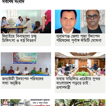
সর্বশেষ সংবাদ
দিরাইয়ে বিনামূল্যে চক্ষু
সুনামগঞ্জ জেলা পূজা উদ্যাপন
চিকিৎসা ও বস্ত্র বিতরণ
পরিষদের পূর্ণাঙ্গ কমিটি ঘোষণা
জন্মাষ্টমী উদযাপন পরিষদের
সবার সম্মিলিত প্রচেষ্টায় সুন্দর
সভা অনুষ্ঠিত
বাংলাদেশ গড়তে চাই :
প্রধানমন্ত্রী