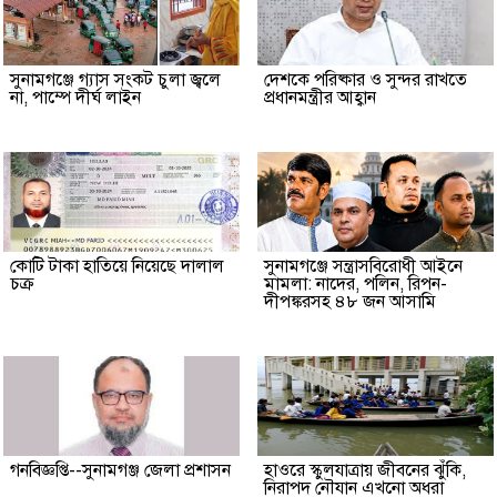
সুনামগঞ্জে গ্যাস সংকট চুলা জ্বলে
দেশকে পরিষ্কার ও সুন্দর রাখতে
না, পাম্পে দীর্ঘ লাইন
প্রধানমন্ত্রীর আহ্বান
কোটি টাকা হাতিয়ে নিয়েছে দালাল
‎সুনামগঞ্জে সন্ত্রাসবিরোধী আইনে
চক্র
মামলা: নাদের, পলিন, রিপন-
দীপঙ্করসহ ৪৮ জন আসামি
গনবিজ্ঞপ্তি--সুনামগঞ্জ জেলা প্রশাসন
হাওরে স্কুলযাত্রায় জীবনের ঝুঁকি,
নিরাপদ নৌযান এখনো অধরা