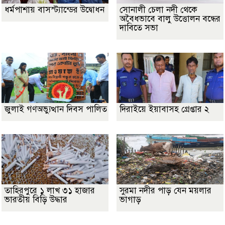
ধর্মপাশায় বাসস্ট্যান্ডের উদ্বোধন
সোনালী চেলা নদী থেকে
অবৈধভাবে বালু উত্তোলন বন্ধের
দাবিতে সভা
জুলাই গণঅভ্যুত্থান দিবস পালিত
দিরাইয়ে ইয়াবাসহ গ্রেপ্তার ২
তাহিরপুরে ১ লাখ ৩১ হাজার
সুরমা নদীর পাড় যেন ময়লার
ভারতীয় বিড়ি উদ্ধার
ভাগাড়