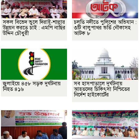
সকল বিভেদ ভুলে দিরাই-শাল্লার
চলতি নদীতে পুলিশের অভিযান :
উন্নয়ন করতে চাই : এমপি নাছির
৩টি বালুপাথর ভর্তি নৌকাসহ
উদ্দিন চৌধুরী
আটক ৮
জুলাইয়ে ৪৫৮ সড়ক দুর্ঘটনায়
সব হাসপাতালে দুর্ঘটনায়
নিহত ৪১৬
আহতদের চিকিৎসা নিশ্চিতের
নির্দেশ হাইকোর্টের