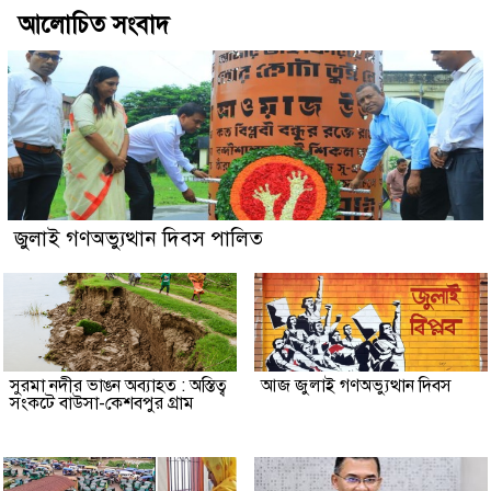
আলোচিত সংবাদ
জুলাই গণঅভ্যুত্থান দিবস পালিত
সুরমা নদীর ভাঙন অব্যাহত : অস্তিত্ব
আজ জুলাই গণঅভ্যুত্থান দিবস
সংকটে বাউসা-কেশবপুর গ্রাম