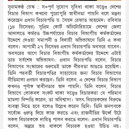
সুনামকণ্ঠ ডেস্ক :: স¤পূর্ণ সুযোগ সুবিধা থাকা সত্ত্বেও দেশের
্প্রসারিত প্রশাসনিক ভবনের উদ্বোধন
বিচার বিভাগ কখনো পুরোপুরি স্বাধীনতা পায়নি বলে মন্তব্য
করেছেন প্রধান বিচারপতি ড. সৈয়দ রেফাত আহমেদ। রবিবার
চালানোর মুরোদ আওয়ামী লীগের নেই :
(১৪ ডিসেম্বর) সুপ্রিম কোর্ট অডিটোরিয়ামে দেশের জেলা
আদালতে কর্মরত উচ্চপর্যায়ের বিচার বিভাগীয় কর্মকর্তাদের
উদ্দেশে দেওয়া সমাপনী ও বিদায়ী অভিভাষণে তিনি এ কথা
বলেন। আগামী ২৭ ডিসেম্বর প্রধান বিচারপতি অবসরে যাবেন।
োধী আইনে মামলা: নাদের, পলিন, রিপন-
অবসরের আগে বিচার বিভাগীয় কর্মকর্তাদের উদ্দেশে এটাই
তার সর্বশেষ অভিভাষণ। প্রধান বিচারপতি বলেন, বিচার
বিভাগের সংস্কারের শুরুতেই তাকে নীরবতা ভাঙতে হয়েছিল।
িক বুথ ও সেল্ফ সার্ভিস সেন্টারের উদ্বোধন
তিনি পরবর্তী বিচারপতির সাহায্যের জন্য বিচার বিভাগের
নীতিমালা প্রণয়ন করছেন। তিনি বলেন, এ দেশের বিচার বিভাগ
লা প্রশাসন
কখনও পূর্ণাঙ্গ স্বাধীনতার স্বাদ পায়নি। তিনি বলেন, বিচার
বিভাগে লোকবল সংকট থাকা সত্ত্বেও বিচারকরা যে পরিমাণ
ংশোধন ও স্বত্ব ফেরতের দাবি
মামলা নিষ্পত্তি করেন, তা অবিশ্বাস্য। অসৎ বিচারকদের বিরুদ্ধে
ব্যবস্থা নিতে হবে বলেও উল্লেখ করেন তিনি। তিনি জনগণকে
ের ঝুঁকি, নিরাপদ নৌযান এখনো অধরা
সর্বোচ্চ গুরুত্ব দিয়ে কাজ করতে এবং রাজনীতির ঊর্ধ্বে উঠে
সকল বিচারককে দায়িত্ব পালন করতে বলেন। প্রধান বিচারপতি
৪৫১টি প্রাথমিক বিদ্যালয়ে নেই প্রধান
বলেন, অন্তরে ভয় থাকলে বিচারক হওয়া উচিত নয়।