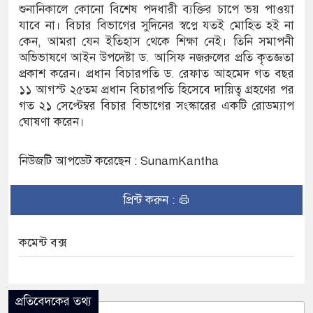
শুনানিকালে কোনো বিশেষ পদধারী ব্যক্তির চাপে ভয় পাওয়া
যাবে না। বিচার বিভাগের সুদিনের স্বপ্নে যতই মোহিত হই না
ে নিহত ২, নিখোঁজ ২, ভবানীপুরে শোকের
কেন, আমরা যেন ইতিহাস থেকে শিক্ষা নেই। তিনি সমাপনী
অভিভাষণে আইন উপদেষ্টা ড. আসিফ নজরুলের প্রতি কৃতজ্ঞতা
প্রকাশ করেন। প্রধান বিচারপতি ড. রেফাত আহমেদ গত বছর
১১ আগস্ট ২৫তম প্রধান বিচারপতি হিসেবে দায়িত্ব গ্রহণের পর
গে সংবাদ সম্মেলন, নিরাপত্তা ও সুষ্ঠু
গত ২১ সেপ্টেম্বর বিচার বিভাগের সংস্কারের একটি রোডম্যাপ
ঘোষণা করেন।
নিউজটি আপডেট করেছেন : SunamKantha
প্রিন্ট করুন :
কমেন্ট বক্স
প্রতিবেদকের তথ্য