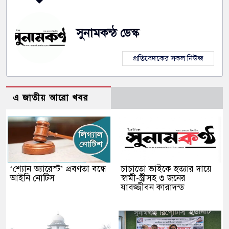
সুনামকন্ঠ ডেস্ক
প্রতিবেদকের সকল নিউজ
এ জাতীয় আরো খবর
‘শ্যোন অ্যারেস্ট’ প্রবণতা বন্ধে
চাচাতো ভাইকে হত্যার দায়ে
আইনি নোটিস
স্বামী-স্ত্রীসহ ৩ জনের
যাবজ্জীবন কারাদন্ড