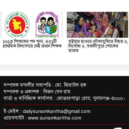
১৬১৩ শিক্ষকের পদ শূন্য, ৪৫১টি
মইয়ার হাওরে নৌকাডুবিতে নিহত ২,
প্রাথমিক বিদ্যালয়ে নেই প্রধান শিক্ষক
নিখোঁজ ২, ভবানীপুরে শোকের
মাতম
সম্পাদক মন্ডলীর সভাপতি : মো. জিয়াউল হক
সম্পাদক ও প্রকাশক : বিজন সেন রায়
বার্তা ও বাণিজ্যিক কার্যালয় : মোক্তারপাড়া রোড, সুনামগঞ্জ-৩০০০।
ই-মেইল :
dailysunamkantha@gmail.com
ওয়েবসাইট : www.sunamkantha.com