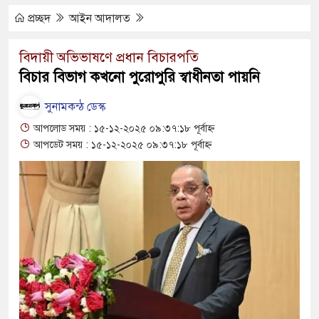
স পালিত
প্রচ্ছদ
আইন আদালত
য়লার ভাগাড়
বিদায়ী অভিভাষণে প্রধান বিচারপতি
বিচার বিভাগ কখনো পুরোপুরি স্বাধীনতা পায়নি
 : অস্তিত্ব সংকটে বাউসা-কেশবপুর গ্রাম
সুনামকন্ঠ ডেস্ক
 চলাচল
আপলোড সময় : ১৫-১২-২০২৫ ০৯:৩৭:১৮ পূর্বাহ্ন
শ্চয়তায় হাওরের শত শত শিক্ষার্থীর
আপডেট সময় : ১৫-১২-২০২৫ ০৯:৩৭:১৮ পূর্বাহ্ন
কেই
ফিকুল ইসলামের প্রতিপক্ষের সব অভিযোগ
 দিবস
া জ্বলে না, পাম্পে দীর্ঘ লাইন
ে দালাল চক্র