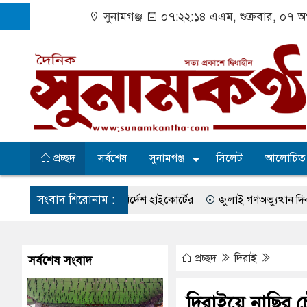
সুনামগঞ্জ
০৭:২২:১৫ এএম
, শুক্রবার, ০৭ 
প্রচ্ছদ
সর্বশেষ
সুনামগঞ্জ
সিলেট
আলোচিত
সংবাদ শিরোনাম :
সা নিশ্চিতের নির্দেশ হাইকোর্টের
জুলাই গণঅভ্যুত্থান দিবস পালিত
ংকটে বাউসা-কেশবপুর গ্রাম
বেহাল সড়কে ঝুঁকি নিয়ে চলাচল
একটি কল
প্রতিপক্ষের সব অভিযোগ প্রত্যাখ্যান
আজ জুলাই গণঅভ্যুত্থান দিবস
প্রচ্ছদ
দিরাই
সর্বশেষ সংবাদ
সদর উপজেলা পরিষদের সম্প্রসারিত প্রশাসনিক ভবনের উদ্বোধন
৫ আ
দিরাইয়ে নাছির 