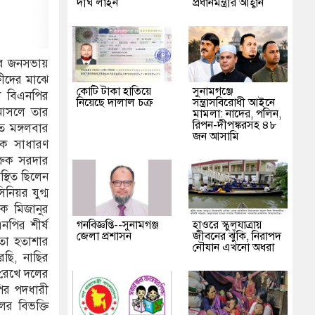
দীর্ঘ লাইন
প্রধানমন্ত্রীর আহ্বান
-এর জনসভায়
্ষীদের মাঝে
কোটি টাকা হাতিয়ে
‎সুনামগঞ্জে
লা বিএনপির
নিয়েছে দালাল চক্র
সন্ত্রাসবিরোধী আইনে
 আসলে তার
মামলা: নাদের, পলিন,
রিপন-দীপঙ্করসহ ৪৮
ে মঙ্গলবার
জন আসামি
ক সাধারণ
রুক সরদার
্থিত ছিলেন
িয়র যুগ্ম
ক মিজানুর
গনবিজ্ঞপ্তি--সুনামগঞ্জ
হাওরে স্কুলযাত্রায়
পির শীর্ষ
জেলা প্রশাসন
জীবনের ঝুঁকি, নিরাপদ
তা হতাশার
নৌযান এখনো অধরা
েছি, নাছির
 রেখে দলের
ির পদধারী
ের বিভক্তি