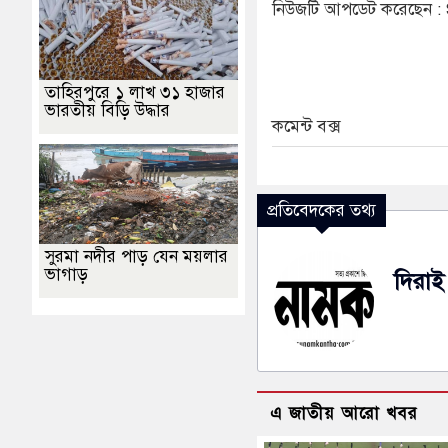
নিউজটি আপডেট করেছেন 
তাহিরপুরে ১ লাখ ৩১ হাজার
ভারতীয় বিড়ি উদ্ধার
কমেন্ট বক্স
প্রতিবেদকের তথ্য
সুরমা নদীর পাড় যেন ময়লার
ভাগাড়
দিরাই 
এ জাতীয় আরো খবর