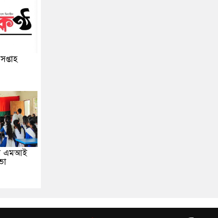
 সপ্তাহ
িব এমআই
ভা