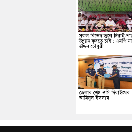
সকল বিভেদ ভুলে দিরাই-শাল্
উন্নয়ন করতে চাই : এমপি ন
উদ্দিন চৌধুরী
জেলার শ্রেষ্ঠ ওসি দিরাইয়ের
আমিনুল ইসলাম