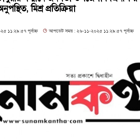
রনিক বুথ ও সেল্ফ সার্ভিস সেন্টারের উদ্বোধন
গনবিজ্ঞপ্তি--সুনামগঞ্জ জেলা প্
পস্থিত, মিশ্র প্রতিক্রিয়া
ধরা
১৬১৩ শিক্ষকের পদ শূন্য, ৪৫১টি প্রাথমিক বিদ্যালয়ে নেই প্রধান শিক্ষ
্মেলন, নিরাপত্তা ও সুষ্ঠু বিচার দাবি
১১:২৯:৫৭ পূর্বাহ্ন
আপডেট সময় : ২৬-১১-২০২৫ ১১:২৯:৫৭ পূর্বাহ্ন