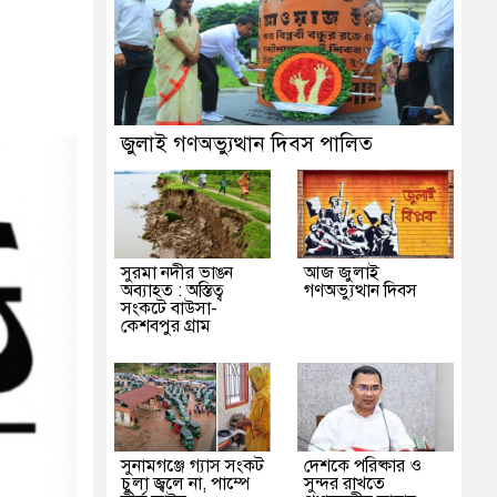
রশাসন
ক
জুলাই গণঅভ্যুত্থান দিবস পালিত
সুরমা নদীর ভাঙন
আজ জুলাই
অব্যাহত : অস্তিত্ব
গণঅভ্যুত্থান দিবস
সংকটে বাউসা-
কেশবপুর গ্রাম
সুনামগঞ্জে গ্যাস সংকট
দেশকে পরিষ্কার ও
চুলা জ্বলে না, পাম্পে
সুন্দর রাখতে