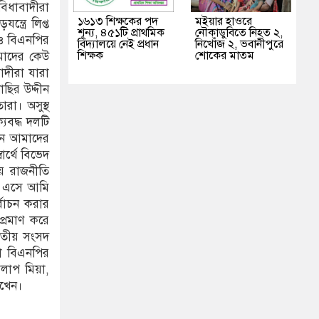
বিধাবাদীরা
১৬১৩ শিক্ষকের পদ
মইয়ার হাওরে
্ত্রে লিপ্ত
শূন্য, ৪৫১টি প্রাথমিক
নৌকাডুবিতে নিহত ২,
 ও বিএনপির
বিদ্যালয়ে নেই প্রধান
নিখোঁজ ২, ভবানীপুরে
শিক্ষক
শোকের মাতম
মাদের কেউ
াদীরা যারা
ছির উদ্দীন
ারা। অসুস্থ
যবদ্ধ দলটি
চনে আমাদের
র্থে বিভেদ
ায় রাজনীতি
তে এসে আমি
বাচন করার
্রমাণ করে
তীয় সংসদ
া বিএনপির
লাপ মিয়া,
াখেন।