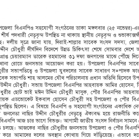
ই উপজেলা বিএনপিও সহযোগী সংগঠনের ডাকা মঙ্গলবার (২৫ নভেম্বর)
ষ পদধারী নেতৃবৃন্দ উপস্থিত না থাকায় স্থানীয় নেতৃবৃন্দ ও শুভাকাক্সক
িয়েছে। দলীয় সূত্রে জানা যায়, দিরাই-শাল্লার সাবেক সংসদ সদস্য, জে
দীন চৌধুরী দীর্ঘদিন বিদেশে উন্নত চিকিৎসা শেষে সোমবার দেশে
প্রাপ্ত চেয়ারম্যান তারেক রহমানের ৩১ দফা জনগণের মাঝে পৌঁছে দিত
র থানা রোডে জনসভার আয়োজন করা হয়। উপজেলা বিএনপির সাবে
ধুরীর সভাপতিত্বে ও উপজেলা যুবদলের সাবেক সাধারণ স¤পাদক ফা
বেক সভাপতি শাহ আলমের যৌথ পরিচালনায় প্রধান অতিথি হিসেবে উপস
 উদ্দীন চৌধুরী। সভায় উপজেলা বিএনপির আহবায়ক আমির হোসেন, সিন
ধুরীর ছোট ভাই মঈন উদ্দিন চৌধুরী মাসুক, পৌর বিএনপির আহবায়
হবায়ক এডভোকেট ইকবাল হোসেন চৌধুরী সহ উপজেলা ও পৌর বিএন
ুপস্থিত ছিলেন। এ বিষয়ে বিএনপি ও সহযোগী সংগঠনের একাধিক নে
 জননেতা নাছির উদ্দীন চৌধুরীর নেতৃত্বে ঐক্যবদ্ধ হয়ে রাজনীতি কর
ে বিএনপি আজ চার ভাগে বিভক্ত। আগামী জাতীয় সংসদ নির্বাচন সামনে
ে চলছে। আজকের নাছির চৌধুরীর জনসভায় উপজেলা ও পৌর বিএনপ
প্রমাণ করে আমাদের দলের অবস্থান কোথায় গিয়ে দাঁড়িয়েছে। এভাবে দল