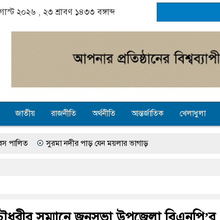
অগাস্ট ২০২৬ ,
২৩ শ্রাবণ ১৪৩৩
বঙ্গাব্দ
জাতীয়
রাজনীতি
অর্থনীতি
আন্তর্জাতিক
খেলাধুলা
সুরমা নদীর পাড় যেন ময়লার ভাগাড়
েজের অভাবে অনিশ্চয়তায় হাওরের শত শত শিক্ষার্থীর ভবিষ্যৎ, স্বপ্ন থামে মা
সুনামগঞ্জে গ্যাস সংকট চুলা জ্বলে না, পাম্পে দীর্ঘ লাইন
গস্ট ঘিরে তৎপরতা চালানোর মুরোদ আওয়ামী লীগের নেই : স্বরাষ্ট্রমন্ত্রী
চৌধুরীর সম্মানে জনসভা উপজেলা বিএনপি’র