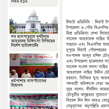
নিহত ৪১৬
দিরাই প্রতিনিধি :: দিরা
উপজেলা ও পৌর বিএনপির শীর্
মিশ্র প্রতিক্রিয়া দেখা দ
সব হাসপাতালে দুর্ঘটনায়
সাবেক আহবায়ক নাছির উদ্
আহতদের চিকিৎসা নিশ্চিতের
সম্মানে এবং বিএনপির ভার
নির্দেশ হাইকোর্টের
দুপুরে দিরাই পৌরশহরে
স¤পাদক আব্দুর রশিদ চৌ
এবং উপজেলা ছাত্রদলের সা
সাবেক সংসদ সদস্য নাছির
আহবায়ক নাছির উদ্দীন চৌ
রহমান, সিনিয়র যুগ্ম আ
ধর্মপাশায় বাসস্ট্যান্ডের
পদধারী অধিকাংশ নেতা অন
উদ্বোধন
সুরে বলেন, দীর্ঘদিন আমরা
চৌধুরীর অসুস্থতার সুযোগ
বিভেদ দিন দিন আরও বেড়
নেতৃবৃন্দের অনুপস্থিতি 