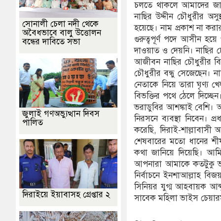
চলতে থাকলে আমাদের জাতীয়
নাছির উদ্দীন চৌধুরীর অসুস্
সোনালী চেলা নদী থেকে
হয়েছে। নাম প্রকাশ না করা
অবৈধভাবে বালু উত্তোলন
গুরুত্বপূর্ণ পদে আসীন 
বন্ধের দাবিতে সভা
দাওয়াত ও দেয়নি। নাছির চৌধ
আজীবন নাছির চৌধুরীর বির
চৌধুরীর বন্ধু সেজেছেন। না
নেতাকে নিয়ে তারা ঘৃণ্য খ
বিভক্তির পথে ঠেলে দিচ্ছ
ভরাডুবির আশঙ্কাই বেশি। আম
জুলাই গণঅভ্যুত্থান দিবস
নিরসনে ব্যবস্থা নিবেন। প্
পালিত
করেছি, দিরাই-শাল্লাবাসী
শেষবারের মতো ধানের শীষ
কথা জানিয়ে দিয়েছি। আম
আপনারা আমাকে কতটুকু 
নির্বাচনে ইনশাআল্লাহ ব
সিনিয়র যুগ্ম আহবায়ক আব
দিরাইয়ে ইয়াবাসহ গ্রেপ্তার ২
সাবেক মহিলা ভাইস চেয়ারম্