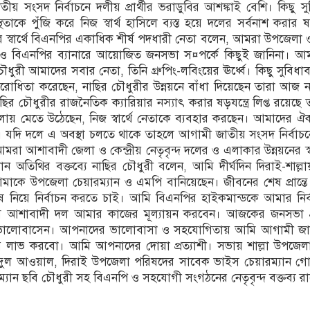
 সংসদ নির্বাচনে দলীয় প্রার্থীর ভরাডুবির আশঙ্কাই বেশি। কিছু সু
থতাকে পুঁজি করে নিজ স্বার্থ হাসিলে ব্যস্ত হয়ে দলের সর্বনাশ করার ষড়যন
র স্বার্থে বিএনপির একাধিক শীর্ষ পদধারী নেতা বলেন, আমরা উপজেলা
হয়ে ও বিএনপির ব্যানারে আয়োজিত জনসভা স¤পর্কে কিছুই জানিনা। আ
ুরী আমাদের সবার নেতা, তিনি গ্রুপিং-লবিংয়ের ঊর্ধ্বে। কিছু সুবিধাব
োধিতা করেছেন, নাছির চৌধুরীর উন্নয়নে বাঁধা দিয়েছেন তারা আজ না
ছির চৌধুরীর রাজনৈতিক ক্যারিয়ার নস্যাৎ করার ষড়যন্ত্রে লিপ্ত রয়েছে ত
েলায় মেতে উঠেছেন, নিজ স্বার্থে নেতাকে ব্যবহার করছেন। আমাদের ঐক্
েন। যদি দলে এ অবস্থা চলতে থাকে তাহলে আগামী জাতীয় সংসদ নির্বা
রা আশাবাদী জেলা ও কেন্দ্রীয় নেতৃবৃন্দ দলের ও এলাকার উন্নয়নের স্বা
রধান অতিথির বক্তব্যে নাছির চৌধুরী বলেন, আমি দীর্ঘদিন দিরাই-শাল্ল
 আমাকে উপজেলা চেয়ারম্যান ও এমপি বানিয়েছেন। জীবনের শেষ প্রান্
 নিয়ে নির্বাচন করতে চাই। আমি বিএনপির হাইকমান্ডকে আমার নির্
ি আশাবাদী দল আমার কাজের মূল্যায়ন করবেন। আজকের জনসভা প
ভালোবাসেন। আপনাদের ভালোবাসা ও সহযোগিতায় আমি আগামী জা
িজয় লাভ করবো। আমি আপনাদের দোয়া প্রত্যাশী। সভায় শাল্লা উপজেল
্দুল আওয়াল, দিরাই উপজেলা পরিষদের সাবেক ভাইস চেয়ারম্যান গো
যান ছবি চৌধুরী সহ বিএনপি ও সহযোগী সংগঠনের নেতৃবৃন্দ বক্তব্য র