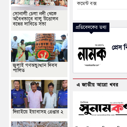
কমেন্ট বক্স
সোনালী চেলা নদী থেকে
অবৈধভাবে বালু উত্তোলন
বন্ধের দাবিতে সভা
প্রতিবেদকের তথ্য
প্রেস বি
জুলাই গণঅভ্যুত্থান দিবস
পালিত
এ জাতীয় আরো খবর
দিরাইয়ে ইয়াবাসহ গ্রেপ্তার ২