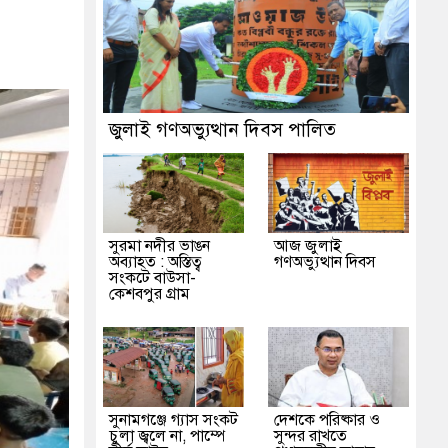
জুলাই গণঅভ্যুত্থান দিবস পালিত
সুরমা নদীর ভাঙন
আজ জুলাই
অব্যাহত : অস্তিত্ব
গণঅভ্যুত্থান দিবস
সংকটে বাউসা-
কেশবপুর গ্রাম
সুনামগঞ্জে গ্যাস সংকট
দেশকে পরিষ্কার ও
চুলা জ্বলে না, পাম্পে
সুন্দর রাখতে