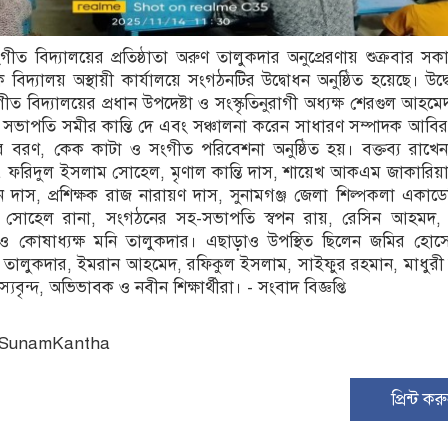
সংগীত বিদ্যালয়ের প্রতিষ্ঠাতা অরুণ তালুকদার অনুপ্রেরণায় শুক্রবার স
 বিদ্যালয় অস্থায়ী কার্যালয়ে সংগঠনটির উদ্বোধন অনুষ্ঠিত হয়েছে। উদ
ংগীত বিদ্যালয়ের প্রধান উপদেষ্টা ও সংস্কৃতিনুরাগী অধ্যক্ষ শেরগুল আহমেদ
 সভাপতি সমীর কান্তি দে এবং সঞ্চালনা করেন সাধারণ সম্পাদক আবি
্রীদের বরণ, কেক কাটা ও সংগীত পরিবেশনা অনুষ্ঠিত হয়। বক্তব্য রাখ
মো. ফরিদুল ইসলাম সোহেল, মৃণাল কান্তি দাস, শায়েখ আকএম জাকারিয়া
ন দাস, প্রশিক্ষক রাজ নারায়ণ দাস, সুনামগঞ্জ জেলা শিল্পকলা একাড
্দ, সোহেল রানা, সংগঠনের সহ-সভাপতি স্বপন রায়, রেসিন আহমদ,
ও কোষাধ্যক্ষ মনি তালুকদার। এছাড়াও উপস্থিত ছিলেন জমির হোস
েষ তালুকদার, ইমরান আহমেদ, রফিকুল ইসলাম, সাইফুর রহমান, মাধুরী
যবৃন্দ, অভিভাবক ও নবীন শিক্ষার্থীরা। - সংবাদ বিজ্ঞপ্তি
: SunamKantha
প্রিন্ট কর