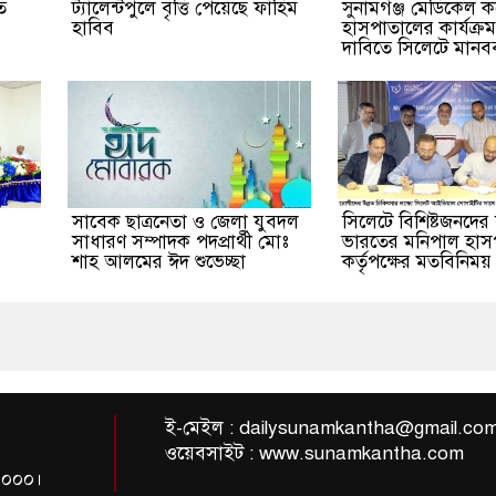
াত
ট্যালেন্টপুলে বৃত্তি পেয়েছে ফাহিম
সুনামগঞ্জ মেডিকেল 
হাবিব
হাসপাতালের কার্যক্রম
দাবিতে সিলেটে মানবব
সাবেক ছাত্রনেতা ও জেলা যুবদল
সিলেটে বিশিষ্টজনদের
সাধারণ সম্পাদক পদপ্রার্থী মোঃ
ভারতের মনিপাল হাস
শাহ আলমের ঈদ শুভেচ্ছা
কর্তৃপক্ষের মতবিনিময়
ই-মেইল :
dailysunamkantha@gmail.co
ওয়েবসাইট : www.sunamkantha.com
-৩০০০।