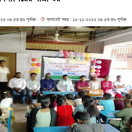
ের উদ্বোধন
গনবিজ্ঞপ্তি--সুনামগঞ্জ জেলা প্রশাসন
, ৪৫১টি প্রাথমিক বিদ্যালয়ে নেই প্রধান শিক্ষক
০৯:৫৩:৩৬ পূর্বাহ্ন
আপডেট সময় : ১৫-১১-২০২৫ ০৯:৫৩:৩৬ পূর্বাহ্ন
র দাবি