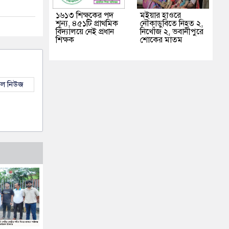
১৬১৩ শিক্ষকের পদ
মইয়ার হাওরে
শূন্য, ৪৫১টি প্রাথমিক
নৌকাডুবিতে নিহত ২,
বিদ্যালয়ে নেই প্রধান
নিখোঁজ ২, ভবানীপুরে
শিক্ষক
শোকের মাতম
কল নিউজ