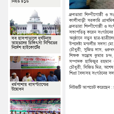
নিহত ৪১৬
ধ্রুবতারা শিল্পীগোষ্ঠী ও 
কালীবাড়ী সরকারি প্রাথমিক
ধ্রুবতারা শিল্পীগোষ্ঠী ও স
সভাপতিত্ব করেন সংগঠনের
অনুষ্ঠানে নতুন ছাত্র-ছাত
সব হাসপাতালে দুর্ঘটনায়
আহতদের চিকিৎসা নিশ্চিতের
উপদেষ্টা মন্ডলীর সদস্য 
নির্দেশ হাইকোর্টের
চৌধুরী, সুজিত দাস, গুরুধ
শিক্ষক সন্তোষ কুমার চন
সম্পাদক হাফিজুর রহমান 
চৌধুরী, বিজিত মিত্র, অশ
শিপ্রা বৈদ্যসহ সংগঠনের সদস্
ধর্মপাশায় বাসস্ট্যান্ডের
নিউজটি আপডেট করেছেন 
উদ্বোধন