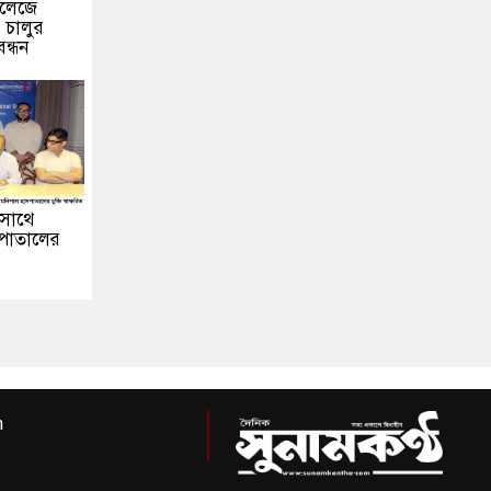
কলেজে
 চালুর
ন্ধন
 সাথে
পাতালের
m