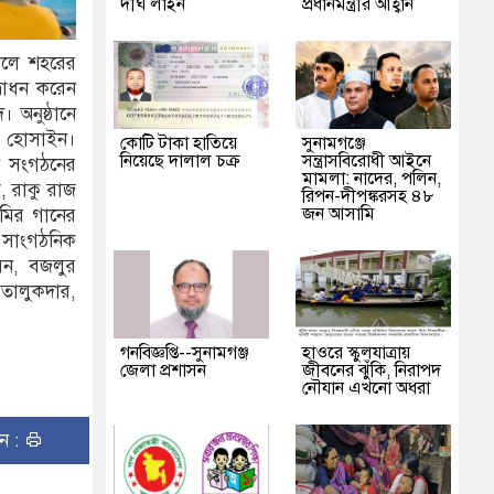
দীর্ঘ লাইন
প্রধানমন্ত্রীর আহ্বান
কালে শহরের
্বোধন করেন
। অনুষ্ঠানে
র হোসাইন।
কোটি টাকা হাতিয়ে
‎সুনামগঞ্জে
নিয়েছে দালাল চক্র
সন্ত্রাসবিরোধী আইনে
েন সংগঠনের
মামলা: নাদের, পলিন,
, রাকু রাজ
রিপন-দীপঙ্করসহ ৪৮
জন আসামি
েমির গানের
 সাংগঠনিক
েন, বজলুর
 তালুকদার,
গনবিজ্ঞপ্তি--সুনামগঞ্জ
হাওরে স্কুলযাত্রায়
জেলা প্রশাসন
জীবনের ঝুঁকি, নিরাপদ
নৌযান এখনো অধরা
ুন :