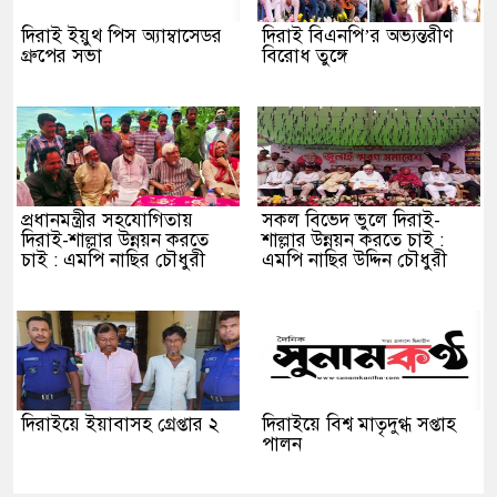
দিরাই ইয়ুথ পিস অ্যাম্বাসেডর
দিরাই বিএনপি’র অভ্যন্তরীণ
গ্রুপের সভা
বিরোধ তুঙ্গে
প্রধানমন্ত্রীর সহযোগিতায়
সকল বিভেদ ভুলে দিরাই-
দিরাই-শাল্লার উন্নয়ন করতে
শাল্লার উন্নয়ন করতে চাই :
চাই : এমপি নাছির চৌধুরী
এমপি নাছির উদ্দিন চৌধুরী
দিরাইয়ে ইয়াবাসহ গ্রেপ্তার ২
দিরাইয়ে বিশ্ব মাতৃদুগ্ধ সপ্তাহ
পালন