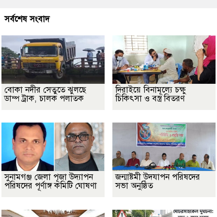
সর্বশেষ সংবাদ
বোকা নদীর সেতুতে ঝুলছে
দিরাইয়ে বিনামূল্যে চক্ষু
ডাম্প ট্রাক, চালক পলাতক
চিকিৎসা ও বস্ত্র বিতরণ
সুনামগঞ্জ জেলা পূজা উদ্যাপন
জন্মাষ্টমী উদযাপন পরিষদের
পরিষদের পূর্ণাঙ্গ কমিটি ঘোষণা
সভা অনুষ্ঠিত