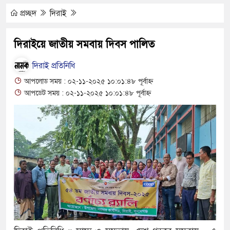
ে মোটরসাইকেল দুর্ঘটনায় নিহত ১৫ হাজার ৭১২
প্রচ্ছদ
দিরাই
প্রলোভনে ভারতে পাচার, গুয়াহাটি ক্যাম্পে মানবেতর
দিরাইয়ে জাতীয় সমবায় দিবস পালিত
ের যুবকের
দিরাই প্রতিনিধি
ই চলে জীবন-সংসার
আপলোড সময় : ০২-১১-২০২৫ ১০:০১:৪৮ পূর্বাহ্ন
আপডেট সময় : ০২-১১-২০২৫ ১০:০১:৪৮ পূর্বাহ্ন
 জীবন, কর্ম ও দর্শন নিয়ে সাহিত্য আড্ডা
’র অভ্যন্তরীণ বিরোধ তুঙ্গে
তার চেহারা কি দেখা গেছে : স্বরাষ্ট্রমন্ত্রী
 বক্তব্য ভারত সমর্থন করে না : জয়সওয়াল
ঁকিপূর্ণ ভবনে পাঠদান
ীর সহযোগিতায় দিরাই-শাল্লার উন্নয়ন করতে চাই : এমপি