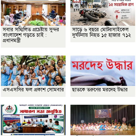
সবার সম্মিলিত প্রচেষ্টায় সুন্দর
সাড়ে ৬ বছরে মোটরসাইকেল
বাংলাদেশ গড়তে চাই :
দুর্ঘটনায় নিহত ১৫ হাজার ৭১২
প্রধানমন্ত্রী
এসএসসির ফল প্রকাশ সোমবার
ছাতকে তরুণের মরদেহ উদ্ধার