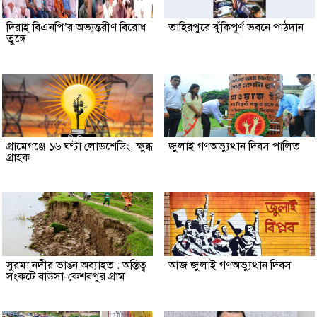
দিরাই বিএনপি’র অভ্যন্তরীণ বিরোধ
তাহিরপুরে ঝুঁকিপূর্ণ ভবনে পাঠদান
তুঙ্গে
গ্রামেগঞ্জে ১৬ ঘণ্টা লোডশেডিং, ক্ষুব্ধ
জুলাই গণঅভ্যুত্থান দিবস পালিত
গ্রাহক
সুরমা নদীর ভাঙন অব্যাহত : অস্তিত্ব
আজ জুলাই গণঅভ্যুত্থান দিবস
সংকটে বাউসা-কেশবপুর গ্রাম