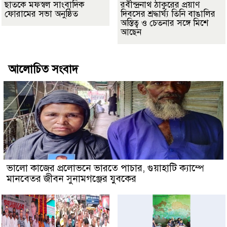
ছাতকে মফস্বল সাংবাদিক
রবীন্দ্রনাথ ঠাকুরের প্রয়াণ
ফোরামের সভা অনুষ্ঠিত
দিবসের শ্রদ্ধার্ঘ্য তিনি বাঙালির
অস্তিত্ব ও চেতনার সঙ্গে মিশে
আছেন
আলোচিত সংবাদ
ভালো কাজের প্রলোভনে ভারতে পাচার, গুয়াহাটি ক্যাম্পে
মানবেতর জীবন সুনামগঞ্জের যুবকের