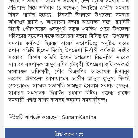
দিরাই প্রতিনিধি :: সাম্য ও সমতায়, দেশ গড়বে সমবায় - এ
প্রতিপাদ্য নিয়ে শনিবার (১ নভেম্বর) দিরাইয়ে জাতীয় সমবায়
৬ ঘণ্টা লোডশেডিং, ক্ষুব্ধ গ্রাহক
দিবস পালিত হয়েছে। দিবসটি উপলক্ষে উপজেলা সমবায়
অধিদপ্তর র‌্যালি ও আলোচনা সভার আয়োজন করে। র‌্যালিটি
ে দুর্ঘটনায় আহতদের চিকিৎসা নিশ্চিতের নির্দেশ
দিরাই পৌরশহরের গুরুত্বপূর্ণ সড়ক প্রদক্ষিণ শেষে উপজেলা
পরিষদের সম্মেলন কক্ষে আলোচনা সভায় মিলিত হয়। উপজেলা
সমবায় কর্মকর্তা হিরন্ময় রায়ের সভাপতিত্বে অনুষ্ঠিত সভায়
প্রধান অতিথি ছিলেন দিরাই উপজেলা নির্বাহী কর্মকর্তা সঞ্জীব
যুত্থান দিবস পালিত
সরকার। বিশেষ অতিথি ছিলেন উপজেলা বিএনপির সাবেক
 পাড় যেন ময়লার ভাগাড়
সাধারণ স¤পাদক আব্দুর রশিদ চৌধুরী, উপজেলা কৃষি কর্মকর্তা
মনোরঞ্জন অধিকারী, পৌর বিএনপির আহবায়ক মিজানুর
াঙন অব্যাহত : অস্তিত্ব সংকটে বাউসা-কেশবপুর গ্রাম
রহমান, উপজেলা জামায়াতের আমীর আব্দুল কুদ্দুস, দিরাই
প্রেসক্লাবের সাবেক সভাপতি সামছুল ইসলাম সরদার খেজুর,
 ঝুঁকি নিয়ে চলাচল
সাধারণ স¤পাদক জিয়াউর রহমান লিটন। বক্তব্য রাখেন
সমবায়ী প্রশান্ত সাগর দাসসহ অন্যান্য সমবায়ীবৃন্দ।
 অভাবে অনিশ্চয়তায় হাওরের শত শত শিক্ষার্থীর
থামে মাধ্যমিকেই
নিউজটি আপডেট করেছেন : SunamKantha
দ সম্মেলন রফিকুল ইসলামের প্রতিপক্ষের সব অভিযোগ
প্রিন্ট করুন :