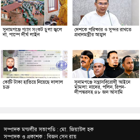
সুনামগঞ্জে গ্যাস সংকট চুলা জ্বলে
দেশকে পরিষ্কার ও সুন্দর রাখতে
না, পাম্পে দীর্ঘ লাইন
প্রধানমন্ত্রীর আহ্বান
কোটি টাকা হাতিয়ে নিয়েছে দালাল
‎সুনামগঞ্জে সন্ত্রাসবিরোধী আইনে
চক্র
মামলা: নাদের, পলিন, রিপন-
দীপঙ্করসহ ৪৮ জন আসামি
সম্পাদক মন্ডলীর সভাপতি : মো. জিয়াউল হক
সম্পাদক ও প্রকাশক : বিজন সেন রায়