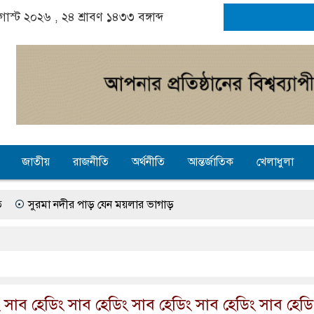
গাস্ট ২০২৬ ,
২৪ শ্রাবণ ১৪৩৩
বঙ্গাব্দ
জাতীয়
রাজনীতি
অর্থনীতি
আন্তর্জাতিক
খেলাধুলা
ীর পাড় যেন ময়লার ভাগাড়
ে অনিশ্চয়তায় হাওরের শত শত শিক্ষার্থীর ভবিষ্যৎ, স্বপ্ন থামে মাধ্যমিকেই
জে গ্যাস সংকট চুলা জ্বলে না, পাম্পে দীর্ঘ লাইন
তৎপরতা চালানোর মুরোদ আওয়ামী লীগের নেই : স্বরাষ্ট্রমন্ত্রী
 সাব হেডিং সাব হেডিং সাব হেডিং সাব হেডিং সাব হেডি