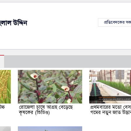
েলাল উদ্দিন
প্রতিবেদকের স
চ্চ
রোজেলা চাষে আগ্রহ বেড়েছে
প্রথমবারের মতো বে
কৃষকের (ভিডিও)
গমের নতুন জাত উদ্ভা