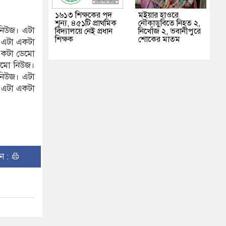
১৬১৩ শিক্ষকের পদ
মইয়ার হাওরে
শূন্য, ৪৫১টি প্রাথমিক
নৌকাডুবিতে নিহত ২,
নিউজ। এটা
বিদ্যালয়ে নেই প্রধান
নিখোঁজ ২, ভবানীপুরে
শিক্ষক
শোকের মাতম
 এটা একটা
একটা ডেমো
েমো নিউজ।
নিউজ। এটা
 এটা একটা
ুন :