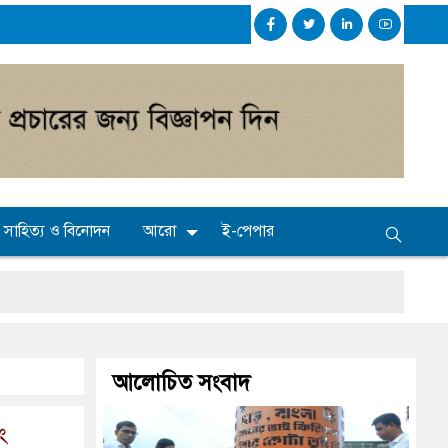
সাহিত্য ও বিনোদন
আরো
ই-পেপার
আলোচিত সংবাদ
ং