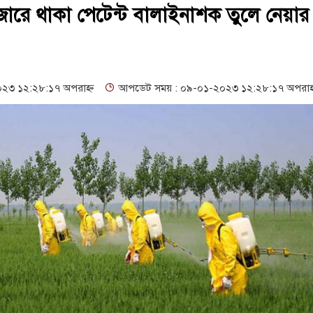
 সেল্ফ সার্ভিস সেন্টারের উদ্বোধন
গনবিজ্ঞপ্তি--সুনামগঞ্জ জেলা প্রশাসন
 বাজারে থাকা পেটেন্ট বালাইনাশক তুলে নেয়ার
৬১৩ শিক্ষকের পদ শূন্য, ৪৫১টি প্রাথমিক বিদ্যালয়ে নেই প্রধান শিক্ষক
াপত্তা ও সুষ্ঠু বিচার দাবি
৩ ১২:২৮:১৭ অপরাহ্ন
আপডেট সময় : ০৯-০১-২০২৩ ১২:২৮:১৭ অপরাহ্