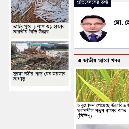
প্রতিবেদকের তথ্য
মো. হ
তাহিরপুরে ১ লাখ ৩১ হাজার
ভারতীয় বিড়ি উদ্ধার
এ জাতীয় আরো খবর
সুরমা নদীর পাড় যেন ময়লার
ভাগাড়
অনুমোদন পেয়েছে উদ্ভাবিত উ
ফলনশীল নতুন ধানের জাত
(ভিডিও)