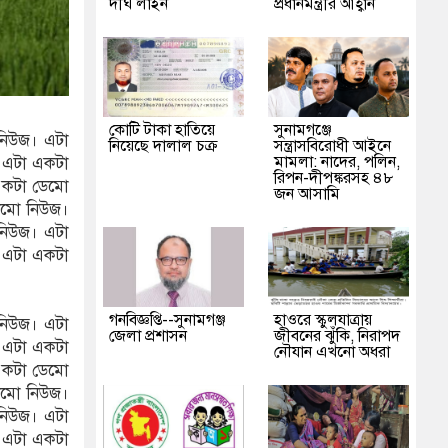
দীর্ঘ লাইন
প্রধানমন্ত্রীর আহ্বান
কোটি টাকা হাতিয়ে
‎সুনামগঞ্জে
নিউজ। এটা
নিয়েছে দালাল চক্র
সন্ত্রাসবিরোধী আইনে
মামলা: নাদের, পলিন,
 এটা একটা
রিপন-দীপঙ্করসহ ৪৮
একটা ডেমো
জন আসামি
েমো নিউজ।
নিউজ। এটা
 এটা একটা
গনবিজ্ঞপ্তি--সুনামগঞ্জ
হাওরে স্কুলযাত্রায়
নিউজ। এটা
জেলা প্রশাসন
জীবনের ঝুঁকি, নিরাপদ
 এটা একটা
নৌযান এখনো অধরা
একটা ডেমো
েমো নিউজ।
নিউজ। এটা
 এটা একটা