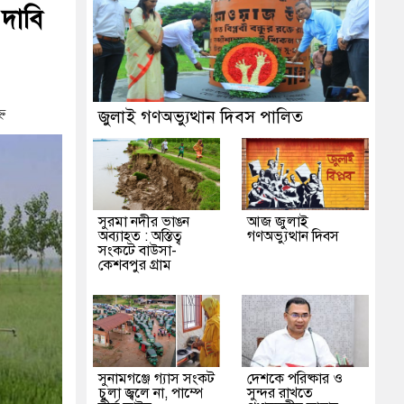
 দাবি
ন
জুলাই গণঅভ্যুত্থান দিবস পালিত
সুরমা নদীর ভাঙন
আজ জুলাই
অব্যাহত : অস্তিত্ব
গণঅভ্যুত্থান দিবস
সংকটে বাউসা-
কেশবপুর গ্রাম
সুনামগঞ্জে গ্যাস সংকট
দেশকে পরিষ্কার ও
চুলা জ্বলে না, পাম্পে
সুন্দর রাখতে