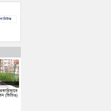
কল নিউজ
সরকারিভাবে
বন (ভিডিও)