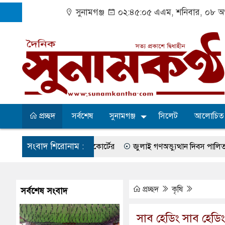
সুনামগঞ্জ
০২:৪৫:০৫ এএম
, শনিবার, ০৮ অ
প্রচ্ছদ
সর্বশেষ
সুনামগঞ্জ
সিলেট
আলোচিত
সংবাদ শিরোনাম :
তের নির্দেশ হাইকোর্টের
জুলাই গণঅভ্যুত্থান দিবস পালিত
সুরমা নদ
া-কেশবপুর গ্রাম
বেহাল সড়কে ঝুঁকি নিয়ে চলাচল
একটি কলেজের অভাব
ের সব অভিযোগ প্রত্যাখ্যান
আজ জুলাই গণঅভ্যুত্থান দিবস
সুনামগঞ্
প্রচ্ছদ
কৃষি
সর্বশেষ সংবাদ
উপজেলা পরিষদের সম্প্রসারিত প্রশাসনিক ভবনের উদ্বোধন
৫ আগস্ট ঘিরে 
সাব হেডিং সাব হেডিং