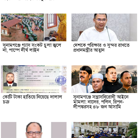
সুনামগঞ্জে গ্যাস সংকট চুলা জ্বলে
দেশকে পরিষ্কার ও সুন্দর রাখতে
না, পাম্পে দীর্ঘ লাইন
প্রধানমন্ত্রীর আহ্বান
কোটি টাকা হাতিয়ে নিয়েছে দালাল
‎সুনামগঞ্জে সন্ত্রাসবিরোধী আইনে
চক্র
মামলা: নাদের, পলিন, রিপন-
দীপঙ্করসহ ৪৮ জন আসামি