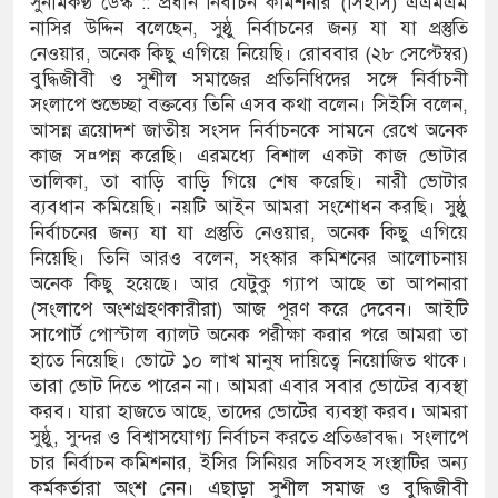
সুনামকণ্ঠ ডেস্ক :: প্রধান নির্বাচন কমিশনার (সিইসি) এএমএম
নাসির উদ্দিন বলেছেন, সুষ্ঠু নির্বাচনের জন্য যা যা প্রস্তুতি
সম্প্রসারিত প্রশাসনিক ভবনের উদ্বোধন
নেওয়ার, অনেক কিছু এগিয়ে নিয়েছি। রোববার (২৮ সেপ্টেম্বর)
বুদ্ধিজীবী ও সুশীল সমাজের প্রতিনিধিদের সঙ্গে নির্বাচনী
তা চালানোর মুরোদ আওয়ামী লীগের নেই :
সংলাপে শুভেচ্ছা বক্তব্যে তিনি এসব কথা বলেন। সিইসি বলেন,
আসন্ন ত্রয়োদশ জাতীয় সংসদ নির্বাচনকে সামনে রেখে অনেক
কাজ স¤পন্ন করেছি। এরমধ্যে বিশাল একটা কাজ ভোটার
তালিকা, তা বাড়ি বাড়ি গিয়ে শেষ করেছি। নারী ভোটার
িরোধী আইনে মামলা: নাদের, পলিন, রিপন-
ব্যবধান কমিয়েছি। নয়টি আইন আমরা সংশোধন করছি। সুষ্ঠু
মি
নির্বাচনের জন্য যা যা প্রস্তুতি নেওয়ার, অনেক কিছু এগিয়ে
নিয়েছি। তিনি আরও বলেন, সংস্কার কমিশনের আলোচনায়
্রনিক বুথ ও সেল্ফ সার্ভিস সেন্টারের উদ্বোধন
অনেক কিছু হয়েছে। আর যেটুকু গ্যাপ আছে তা আপনারা
(সংলাপে অংশগ্রহণকারীরা) আজ পূরণ করে দেবেন। আইটি
 জেলা প্রশাসন
সাপোর্ট পোস্টাল ব্যালট অনেক পরীক্ষা করার পরে আমরা তা
হাতে নিয়েছি। ভোটে ১০ লাখ মানুষ দায়িত্বে নিয়োজিত থাকে।
ড সংশোধন ও স্বত্ব ফেরতের দাবি
তারা ভোট দিতে পারেন না। আমরা এবার সবার ভোটের ব্যবস্থা
করব। যারা হাজতে আছে, তাদের ভোটের ব্যবস্থা করব। আমরা
ীবনের ঝুঁকি, নিরাপদ নৌযান এখনো অধরা
সুষ্ঠু, সুন্দর ও বিশ্বাসযোগ্য নির্বাচন করতে প্রতিজ্ঞাবদ্ধ। সংলাপে
চার নির্বাচন কমিশনার, ইসির সিনিয়র সচিবসহ সংস্থাটির অন্য
য, ৪৫১টি প্রাথমিক বিদ্যালয়ে নেই প্রধান
কর্মকর্তারা অংশ নেন। এছাড়া সুশীল সমাজ ও বুদ্ধিজীবী