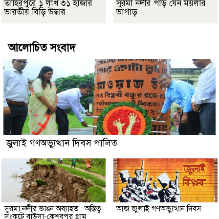
তাহিরপুরে ১ লাখ ৩১ হাজার
সুরমা নদীর পাড় যেন ময়লার
ভারতীয় বিড়ি উদ্ধার
ভাগাড়
আলোচিত সংবাদ
জুলাই গণঅভ্যুত্থান দিবস পালিত
সুরমা নদীর ভাঙন অব্যাহত : অস্তিত্ব
আজ জুলাই গণঅভ্যুত্থান দিবস
সংকটে বাউসা-কেশবপুর গ্রাম