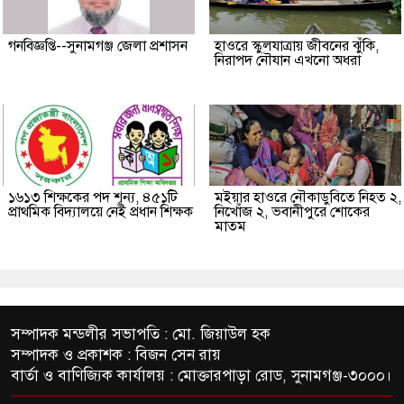
গনবিজ্ঞপ্তি--সুনামগঞ্জ জেলা প্রশাসন
হাওরে স্কুলযাত্রায় জীবনের ঝুঁকি,
নিরাপদ নৌযান এখনো অধরা
১৬১৩ শিক্ষকের পদ শূন্য, ৪৫১টি
মইয়ার হাওরে নৌকাডুবিতে নিহত ২,
প্রাথমিক বিদ্যালয়ে নেই প্রধান শিক্ষক
নিখোঁজ ২, ভবানীপুরে শোকের
মাতম
সম্পাদক মন্ডলীর সভাপতি : মো. জিয়াউল হক
সম্পাদক ও প্রকাশক : বিজন সেন রায়
বার্তা ও বাণিজ্যিক কার্যালয় : মোক্তারপাড়া রোড, সুনামগঞ্জ-৩০০০।