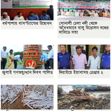
ধর্মপাশায় বাসস্ট্যান্ডের উদ্বোধন
সোনালী চেলা নদী থেকে
অবৈধভাবে বালু উত্তোলন বন্ধের
দাবিতে সভা
জুলাই গণঅভ্যুত্থান দিবস পালিত
দিরাইয়ে ইয়াবাসহ গ্রেপ্তার ২