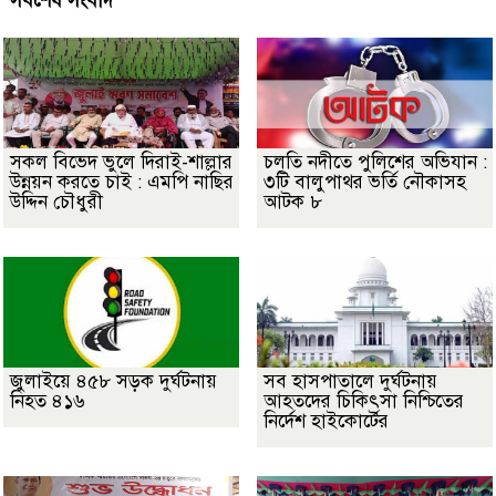
সর্বশেষ সংবাদ
সকল বিভেদ ভুলে দিরাই-শাল্লার
চলতি নদীতে পুলিশের অভিযান :
উন্নয়ন করতে চাই : এমপি নাছির
৩টি বালুপাথর ভর্তি নৌকাসহ
উদ্দিন চৌধুরী
আটক ৮
জুলাইয়ে ৪৫৮ সড়ক দুর্ঘটনায়
সব হাসপাতালে দুর্ঘটনায়
নিহত ৪১৬
আহতদের চিকিৎসা নিশ্চিতের
নির্দেশ হাইকোর্টের