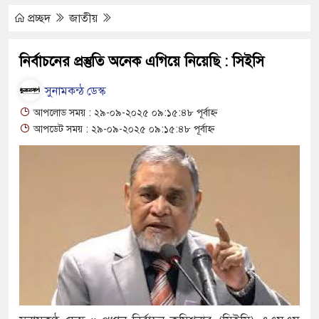
দিবস পালিত
প্রচ্ছদ
জাতীয়
 ময়লার ভাগাড়
নির্বাচনের প্রস্তুতি অনেক এগিয়ে নিয়েছি : সিইসি
াহত : অস্তিত্ব সংকটে বাউসা-কেশবপুর গ্রাম
সুনামকন্ঠ ডেস্ক
িয়ে চলাচল
আপলোড সময় : ২৯-০৯-২০২৫ ০৯:১৫:৪৮ পূর্বাহ্ন
আপডেট সময় : ২৯-০৯-২০২৫ ০৯:১৫:৪৮ পূর্বাহ্ন
অনিশ্চয়তায় হাওরের শত শত শিক্ষার্থীর
যমিকেই
ন রফিকুল ইসলামের প্রতিপক্ষের সব অভিযোগ
থান দিবস
চুলা জ্বলে না, পাম্পে দীর্ঘ লাইন
য়েছে দালাল চক্র