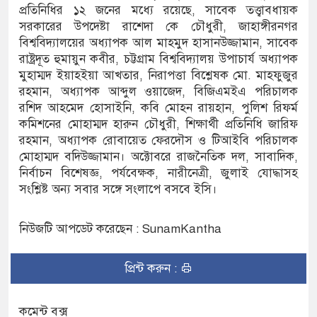
প্রতিনিধির ১২ জনের মধ্যে রয়েছে, সাবেক তত্ত্বাবধায়ক
সরকারের উপদেষ্টা রাশেদা কে চৌধুরী, জাহাঙ্গীরনগর
বিতে নিহত ২, নিখোঁজ ২, ভবানীপুরে শোকের
বিশ্ববিদ্যালয়ের অধ্যাপক আল মাহমুদ হাসানউজ্জামান, সাবেক
রাষ্ট্রদূত হুমায়ুন কবীর, চট্টগ্রাম বিশ্ববিদ্যালয় উপাচার্য অধ্যাপক
মুহাম্মদ ইয়াহইয়া আখতার, নিরাপত্তা বিশ্লেষক মো. মাহফুজুর
রহমান, অধ্যাপক আব্দুল ওয়াজেদ, বিজিএমইএ পরিচালক
িযোগে সংবাদ সম্মেলন, নিরাপত্তা ও সুষ্ঠু
রশিদ আহমেদ হোসাইনি, কবি মোহন রায়হান, পুলিশ রিফর্ম
কমিশনের মোহাম্মদ হারুন চৌধুরী, শিক্ষার্থী প্রতিনিধি জারিফ
রহমান, অধ্যাপক রোবায়েত ফেরদৌস ও টিআইবি পরিচালক
মোহাম্মদ বদিউজ্জামান। অক্টোবরে রাজনৈতিক দল, সাবাদিক,
নির্বাচন বিশেষজ্ঞ, পর্যবেক্ষক, নারীনেত্রী, জুলাই যোদ্ধাসহ
সংশ্লিষ্ট অন্য সবার সঙ্গে সংলাপে বসবে ইসি।
নিউজটি আপডেট করেছেন : SunamKantha
প্রিন্ট করুন :
কমেন্ট বক্স