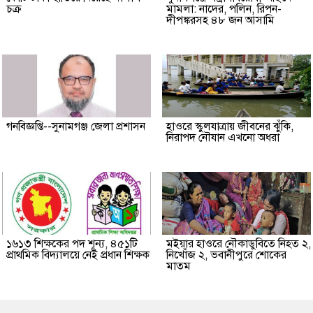
চক্র
মামলা: নাদের, পলিন, রিপন-
দীপঙ্করসহ ৪৮ জন আসামি
গনবিজ্ঞপ্তি--সুনামগঞ্জ জেলা প্রশাসন
হাওরে স্কুলযাত্রায় জীবনের ঝুঁকি,
নিরাপদ নৌযান এখনো অধরা
১৬১৩ শিক্ষকের পদ শূন্য, ৪৫১টি
মইয়ার হাওরে নৌকাডুবিতে নিহত ২,
প্রাথমিক বিদ্যালয়ে নেই প্রধান শিক্ষক
নিখোঁজ ২, ভবানীপুরে শোকের
মাতম