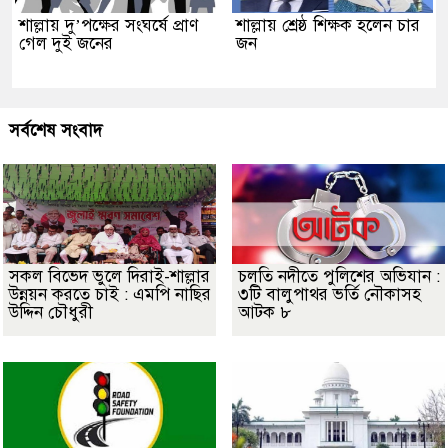
শাল্লায় দু’পক্ষের সংঘর্ষে প্রাণ
শাল্লায় শ্রেষ্ঠ শিক্ষক হলেন চার
গেল দুই জনের
জন
সর্বশেষ সংবাদ
সকল বিভেদ ভুলে দিরাই-শাল্লার
চলতি নদীতে পুলিশের অভিযান :
উন্নয়ন করতে চাই : এমপি নাছির
৩টি বালুপাথর ভর্তি নৌকাসহ
উদ্দিন চৌধুরী
আটক ৮