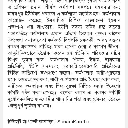
স্টাফ রিপোর্টার :: শাল্লায় ‘জনগোষ্ঠিভিত্তিক সুরক্ষা কমিটি গঠন
ও প্রশিক্ষণ প্রদান’ শীর্ষক কর্মশালা স¤পন্ন। মঙ্গলবার ২নং
পরিষদের সম্প্রসারিত প্রশাসনিক ভবনের উদ্বোধন
হবিবপুর ইউনিয়ন পরিষদে এ কর্মশালা অনুষ্ঠিত হয়। কর্মশালার
আয়োজন করেছে ইসলামিক রিলিফ বাংলাদেশ ইহসান
রে তৎপরতা চালানোর মুরোদ আওয়ামী লীগের নেই :
প্রকল্প-২ এর আওতায়। ইউপি সদস্য সুনিল চন্দ্র দাসের
সভাপতিত্বে কর্মশালায় প্রধান অতিথি হিসেবে বক্তব্য রাখেন
উপজেলা সমাজ সেবা কর্মকর্তা বিশ্বপতি চক্রবর্তী। আরও বক্তব্য
রাখেন প্রকল্পের দায়িত্বে থাকা হাসনা হেনা ও কায়েস উদ্দিন।
সন্ত্রাসবিরোধী আইনে মামলা: নাদের, পলিন, রিপন-
আনুষ্ঠানিকভাবে উদ্বোধন করেন ওই ইউনিয়ন পরিষদের সচিব
 জন আসামি
বিপ্লব কুমার দাস। কর্মশালায় শিক্ষক, ইমাম, ছাত্রছাত্রী
প্রতিনিধি, ইউপি সদস্যসহ সরকারি-বেসরকারি প্রতিষ্ঠানের
ের ইলেক্ট্রনিক বুথ ও সেল্ফ সার্ভিস সেন্টারের উদ্বোধন
বিভিন্ন ব্যক্তিবর্গ অংশগ্রহণ করেন। কর্মশালায় নারী-পুরুষের
মধ্যে অসমতা দূর করা, নারী ও শিশুদের প্রতি বৈষম্য রোধ করা,
সুনামগঞ্জ জেলা প্রশাসন
নারীদের ক্ষমতায়ন এবং শিশু সুরক্ষা নিশ্চিত করার উদ্দেশ্যে
কমিটি গঠন করা হয়েছে। বক্তারা বলেন এ ধরনের কমিটি
তির রেকর্ড সংশোধন ও স্বত্ব ফেরতের দাবি
দুর্যোগকবলিত জনগোষ্ঠীর খাদ্য নিরাপত্তা এবং টেকসই উন্নয়নে
গুরুত্বপূর্ণ ভূমিকা রাখবে।
যাত্রায় জীবনের ঝুঁকি, নিরাপদ নৌযান এখনো অধরা
র পদ শূন্য, ৪৫১টি প্রাথমিক বিদ্যালয়ে নেই প্রধান
নিউজটি আপডেট করেছেন : SunamKantha