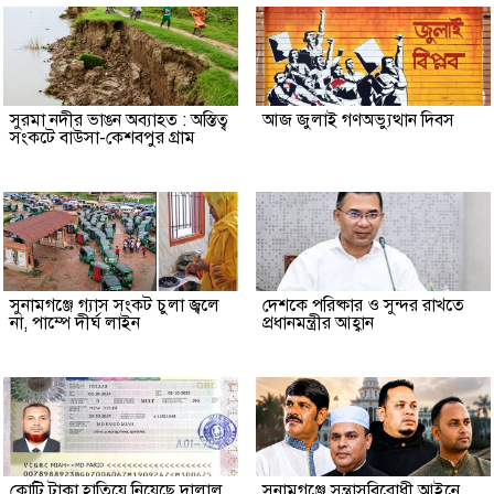
সুরমা নদীর ভাঙন অব্যাহত : অস্তিত্ব
আজ জুলাই গণঅভ্যুত্থান দিবস
সংকটে বাউসা-কেশবপুর গ্রাম
সুনামগঞ্জে গ্যাস সংকট চুলা জ্বলে
দেশকে পরিষ্কার ও সুন্দর রাখতে
না, পাম্পে দীর্ঘ লাইন
প্রধানমন্ত্রীর আহ্বান
কোটি টাকা হাতিয়ে নিয়েছে দালাল
‎সুনামগঞ্জে সন্ত্রাসবিরোধী আইনে