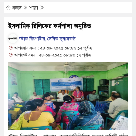
যুত্থান দিবস পালিত
প্রচ্ছদ
শাল্লা
 পাড় যেন ময়লার ভাগাড়
ইসলামিক রিলিফের কর্মশালা অনুষ্ঠিত
াঙন অব্যাহত : অস্তিত্ব সংকটে বাউসা-কেশবপুর গ্রাম
স্টাফ রিপোর্টার, দৈনিক সুনামকণ্ঠ
 ঝুঁকি নিয়ে চলাচল
আপলোড সময় : ২৪-০৯-২০২৫ ০৮:৪৬:১২ পূর্বাহ্ন
আপডেট সময় : ২৪-০৯-২০২৫ ০৮:৪৬:১২ পূর্বাহ্ন
 অভাবে অনিশ্চয়তায় হাওরের শত শত শিক্ষার্থীর
থামে মাধ্যমিকেই
দ সম্মেলন রফিকুল ইসলামের প্রতিপক্ষের সব অভিযোগ
অভ্যুত্থান দিবস
্যাস সংকট চুলা জ্বলে না, পাম্পে দীর্ঘ লাইন
াতিয়ে নিয়েছে দালাল চক্র