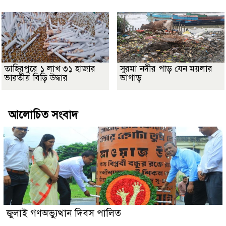
তাহিরপুরে ১ লাখ ৩১ হাজার
সুরমা নদীর পাড় যেন ময়লার
ভারতীয় বিড়ি উদ্ধার
ভাগাড়
আলোচিত সংবাদ
জুলাই গণঅভ্যুত্থান দিবস পালিত