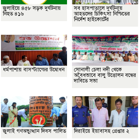
জুলাইয়ে ৪৫৮ সড়ক দুর্ঘটনায়
সব হাসপাতালে দুর্ঘটনায়
নিহত ৪১৬
আহতদের চিকিৎসা নিশ্চিতের
নির্দেশ হাইকোর্টের
ধর্মপাশায় বাসস্ট্যান্ডের উদ্বোধন
সোনালী চেলা নদী থেকে
অবৈধভাবে বালু উত্তোলন বন্ধের
দাবিতে সভা
জুলাই গণঅভ্যুত্থান দিবস পালিত
দিরাইয়ে ইয়াবাসহ গ্রেপ্তার ২