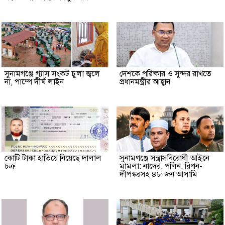
সুনামগঞ্জে গ্যাস সংকট চুলা জ্বলে
দেশকে পরিষ্কার ও সুন্দর রাখতে
না, পাম্পে দীর্ঘ লাইন
প্রধানমন্ত্রীর আহ্বান
কোটি টাকা হাতিয়ে নিয়েছে দালাল
‎সুনামগঞ্জে সন্ত্রাসবিরোধী আইনে
চক্র
মামলা: নাদের, পলিন, রিপন-
দীপঙ্করসহ ৪৮ জন আসামি