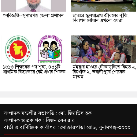
গনবিজ্ঞপ্তি--সুনামগঞ্জ জেলা প্রশাসন
হাওরে স্কুলযাত্রায় জীবনের ঝুঁকি,
নিরাপদ নৌযান এখনো অধরা
১৬১৩ শিক্ষকের পদ শূন্য, ৪৫১টি
মইয়ার হাওরে নৌকাডুবিতে নিহত ২,
প্রাথমিক বিদ্যালয়ে নেই প্রধান শিক্ষক
নিখোঁজ ২, ভবানীপুরে শোকের
মাতম
সম্পাদক মন্ডলীর সভাপতি : মো. জিয়াউল হক
সম্পাদক ও প্রকাশক : বিজন সেন রায়
বার্তা ও বাণিজ্যিক কার্যালয় : মোক্তারপাড়া রোড, সুনামগঞ্জ-৩০০০।