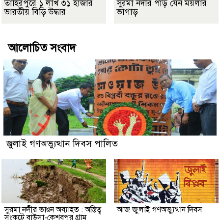
তাহিরপুরে ১ লাখ ৩১ হাজার
সুরমা নদীর পাড় যেন ময়লার
ভারতীয় বিড়ি উদ্ধার
ভাগাড়
আলোচিত সংবাদ
জুলাই গণঅভ্যুত্থান দিবস পালিত
সুরমা নদীর ভাঙন অব্যাহত : অস্তিত্ব
আজ জুলাই গণঅভ্যুত্থান দিবস
সংকটে বাউসা-কেশবপুর গ্রাম