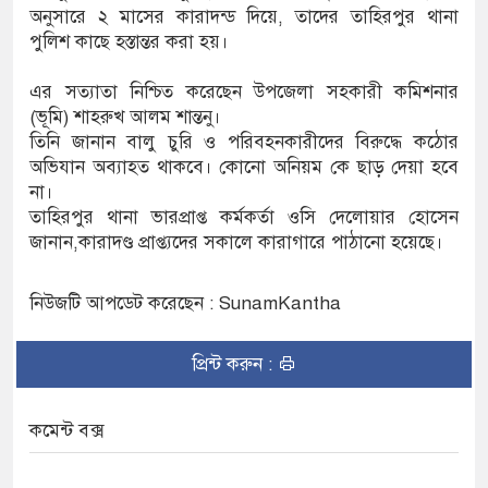
অনুসারে ২ মাসের কারাদন্ড দিয়ে, তাদের তাহিরপুর থানা
পুলিশ কাছে হস্তান্তর করা হয়।
ৌকাডুবিতে নিহত ২, নিখোঁজ ২, ভবানীপুরে শোকের
এর সত্যাতা নিশ্চিত করেছেন উপজেলা সহকারী কমিশনার
(ভূমি) শাহরুখ আলম শান্তনু।
তিনি জানান বালু চুরি ও পরিবহনকারীদের বিরুদ্ধে কঠোর
ার অভিযোগে সংবাদ সম্মেলন, নিরাপত্তা ও সুষ্ঠু
অভিযান অব্যাহত থাকবে। কোনো অনিয়ম কে ছাড় দেয়া হবে
না।
তাহিরপুর থানা ভারপ্রাপ্ত কর্মকর্তা ওসি দেলোয়ার হোসেন
জানান,কারাদণ্ড প্রাপ্ত্যদের সকালে কারাগারে পাঠানো হয়েছে।
নিউজটি আপডেট করেছেন : SunamKantha
প্রিন্ট করুন :
কমেন্ট বক্স