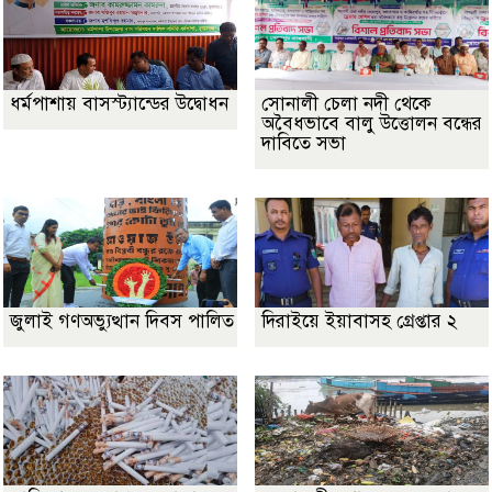
ধর্মপাশায় বাসস্ট্যান্ডের উদ্বোধন
সোনালী চেলা নদী থেকে
অবৈধভাবে বালু উত্তোলন বন্ধের
দাবিতে সভা
জুলাই গণঅভ্যুত্থান দিবস পালিত
দিরাইয়ে ইয়াবাসহ গ্রেপ্তার ২