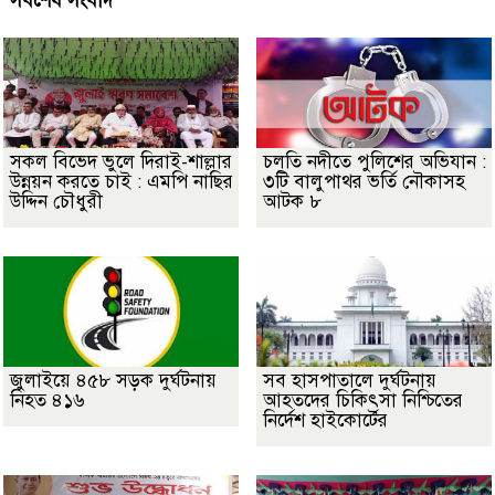
সর্বশেষ সংবাদ
সকল বিভেদ ভুলে দিরাই-শাল্লার
চলতি নদীতে পুলিশের অভিযান :
উন্নয়ন করতে চাই : এমপি নাছির
৩টি বালুপাথর ভর্তি নৌকাসহ
উদ্দিন চৌধুরী
আটক ৮
জুলাইয়ে ৪৫৮ সড়ক দুর্ঘটনায়
সব হাসপাতালে দুর্ঘটনায়
নিহত ৪১৬
আহতদের চিকিৎসা নিশ্চিতের
নির্দেশ হাইকোর্টের