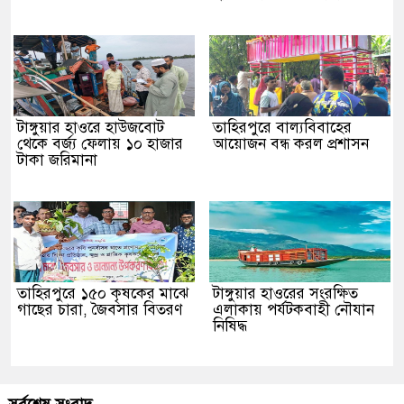
টাঙ্গুয়ার হাওরে হাউজবোট
তাহিরপুরে বাল্যবিবাহের
থেকে বর্জ্য ফেলায় ১০ হাজার
আয়োজন বন্ধ করল প্রশাসন
টাকা জরিমানা
তাহিরপুরে ১৫০ কৃষকের মাঝে
টাঙ্গুয়ার হাওরের সংরক্ষিত
গাছের চারা, জৈবসার বিতরণ
এলাকায় পর্যটকবাহী নৌযান
নিষিদ্ধ