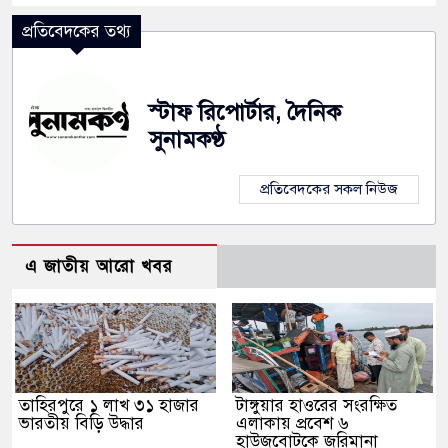
প্রতিবেদকের তথ্য
স্টাফ রিপোর্টার, দৈনিক
সুনামকণ্ঠ
প্রতিবেদকের সকল নিউজ
এ জাতীয় আরো খবর
তাহিরপুরে ১ লাখ ৩১ হাজার
টাঙ্গুয়ার হাওরের সংরক্ষিত
ভারতীয় বিড়ি উদ্ধার
এলাকায় প্রবেশ ৬
হাউজবোটকে জরিমানা