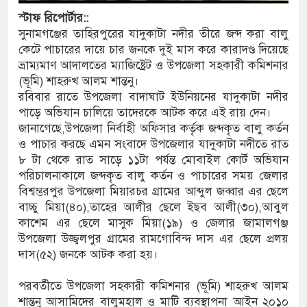
স্টাফ
রিপোর্টার::
ষদের সম্প্রসারিত প্রশাসনিক ভবনের উদ্বোধন
সুনামগঞ্জের তাহিরপুরের যাদুকাটা নদীর তীরে জব্দ করা বালু
কেটে পাচারের দায়ে চার জনকে দুই মাস করে কারাদণ্ড দিয়েছে
তৎপরতা চালানোর মুরোদ আওয়ামী লীগের নেই :
ভ্রাম্যমাণ আদালতের ম্যাজিষ্ট্রেট ও উপজেলা সহকারী কমিশনার
(ভূমি) শাহরুখ আলম শান্তনু।
রবিবার রাতে উপজেলা বাদাঘাট ইউনিয়নের যাদুকাটা নদীর
পাড়ে অভিযান চালিয়ে তাদেরকে আটক করে এই রায় দেন।
ত্রাসবিরোধী আইনে মামলা: নাদের, পলিন, রিপন-
জানাগেছে,উপজেলা নির্বাহী অফিসার কর্তৃক জব্দকৃত বালু কর্তন
 আসামি
ও পাচার করছে এমন সংবাদে উপজেলার যাদুকাটা নদীতে রাত
৮ টা থেকে রাত সাড়ে ১১টা পর্যন্ত মোবাইল কোর্ট অভিযান
ইলেক্ট্রনিক বুথ ও সেল্ফ সার্ভিস সেন্টারের উদ্বোধন
পরিচালনাকালে জব্দকৃত বালু কর্তন ও পাচারের সময় জেলার
বিশ্বম্ভরপুর উপজেলা মিয়ারচর গ্রামের আব্দুল জব্বার এর ছেলে
ামগঞ্জ জেলা প্রশাসন
বাচ্চু মিয়া(৪০),তাহের আলীর ছেলে ইছব আলী(৩০),আবুল
কাশেম এর ছেলে মাসুক মিয়া(১৯) ও জেলার জামালগঞ্জ
 রেকর্ড সংশোধন ও স্বত্ব ফেরতের দাবি
উপজেলা উজ্জ্বলপুর গ্রামের রামগোবিন্দ দাস এর ছেলে প্রলয়
দাস(৫২) জনকে আটক করা হয়।
্রায় জীবনের ঝুঁকি, নিরাপদ নৌযান এখনো অধরা
দ শূন্য, ৪৫১টি প্রাথমিক বিদ্যালয়ে নেই প্রধান
পরবর্তীতে উপজেলা সহকারী কমিশনার (ভূমি) শাহরুখ আলম
শান্তনু আসামিদের বালুমহাল ও মাটি ব্যবস্থাপনা আইন ২০১০