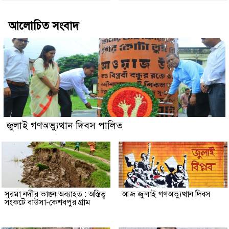
আলোচিত সংবাদ
জুলাই গণঅভ্যুত্থান দিবস পালিত
সুরমা নদীর ভাঙন অব্যাহত : অস্তিত্ব
আজ জুলাই গণঅভ্যুত্থান দিবস
সংকটে বাউসা-কেশবপুর গ্রাম