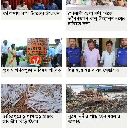
ধর্মপাশায় বাসস্ট্যান্ডের উদ্বোধন
সোনালী চেলা নদী থেকে
অবৈধভাবে বালু উত্তোলন বন্ধের
দাবিতে সভা
জুলাই গণঅভ্যুত্থান দিবস পালিত
দিরাইয়ে ইয়াবাসহ গ্রেপ্তার ২
তাহিরপুরে ১ লাখ ৩১ হাজার
সুরমা নদীর পাড় যেন ময়লার
ভারতীয় বিড়ি উদ্ধার
ভাগাড়