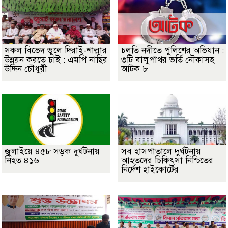
সকল বিভেদ ভুলে দিরাই-শাল্লার
চলতি নদীতে পুলিশের অভিযান :
উন্নয়ন করতে চাই : এমপি নাছির
৩টি বালুপাথর ভর্তি নৌকাসহ
উদ্দিন চৌধুরী
আটক ৮
জুলাইয়ে ৪৫৮ সড়ক দুর্ঘটনায়
সব হাসপাতালে দুর্ঘটনায়
নিহত ৪১৬
আহতদের চিকিৎসা নিশ্চিতের
নির্দেশ হাইকোর্টের