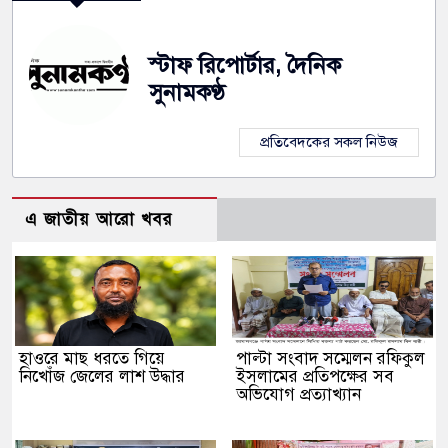
স্টাফ রিপোর্টার, দৈনিক
সুনামকণ্ঠ
প্রতিবেদকের সকল নিউজ
এ জাতীয় আরো খবর
হাওরে মাছ ধরতে গিয়ে
পাল্টা সংবাদ সম্মেলন রফিকুল
নিখোঁজ জেলের লাশ উদ্ধার
ইসলামের প্রতিপক্ষের সব
অভিযোগ প্রত্যাখ্যান