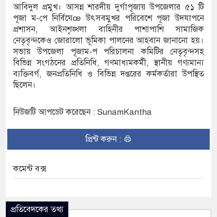
আবিদুল প্রমুখ। আসন্ন শারদীয় দুর্গাপূজায় উপজেলার ৫১ টি
পূজা ম-পে নির্বিঘেœ উৎসবমুখর পরিবেশে পূজা উদযাপনে
ডুবিতে নিহত ২, নিখোঁজ ২, ভবানীপুরে শোকের
প্রশাসন, আইনশৃঙ্খলা বাহিনীর পাশাপাশি সামাজিক
নেতৃবৃন্দকেও জোরালো ভূমিকা পালনের আহবান জানানো হয়।
সভায় উপজেলা পূজাম-প পরিচালনা কমিটির নেতৃবৃন্দসহ
বিভিন্ন সংগঠনের প্রতিনিধি, গণমাধ্যমকর্মী, স্থানীয় গণ্যমান্য
অভিযোগে সংবাদ সম্মেলন, নিরাপত্তা ও সুষ্ঠু
ব্যক্তিবর্গ, জনপ্রতিনিধি ও বিভিন্ন দপ্তরের কর্মকর্তারা উপস্থিত
ছিলেন।
নিউজটি আপডেট করেছেন : SunamKantha
প্রিন্ট করুন :
কমেন্ট বক্স
প্রতিবেদকের তথ্য