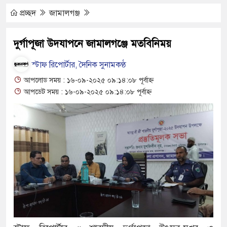
ন দিবস পালিত
প্রচ্ছদ
জামালগঞ্জ
েন ময়লার ভাগাড়
দুর্গাপূজা উদযাপনে জামালগঞ্জে মতবিনিময়
্যাহত : অস্তিত্ব সংকটে বাউসা-কেশবপুর গ্রাম
স্টাফ রিপোর্টার, দৈনিক সুনামকণ্ঠ
 নিয়ে চলাচল
আপলোড সময় : ১৬-০৯-২০২৫ ০৯:১৪:০৮ পূর্বাহ্ন
আপডেট সময় : ১৬-০৯-২০২৫ ০৯:১৪:০৮ পূর্বাহ্ন
ে অনিশ্চয়তায় হাওরের শত শত শিক্ষার্থীর
াধ্যমিকেই
েলন রফিকুল ইসলামের প্রতিপক্ষের সব অভিযোগ
ত্থান দিবস
কট চুলা জ্বলে না, পাম্পে দীর্ঘ লাইন
নিয়েছে দালাল চক্র