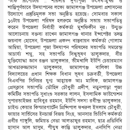
স্টাফ রিপোর্টার :: শারদীয় দুর্গাপূজা উৎসব-মুখর ও
শান্তিপূর্ণভাবে উদযাপনের লক্ষ্যে জামালগঞ্জ উপজেলা প্রশাসনের
ের সম্প্রসারিত প্রশাসনিক ভবনের উদ্বোধন
উদ্যোগে প্রস্তুতিমূলক সভা অনুষ্ঠিত হয়েছে। সোমবার সকাল
১০টায় উপজেলা পরিষদ হলরুমে অনুষ্ঠিত সভায় সভাপতিত্ব
পরতা চালানোর মুরোদ আওয়ামী লীগের নেই :
করেন উপজেলা নির্বাহী কর্মকর্তা মুশফিকীন নূর। উন্মুক্ত
আলোচনায় বক্তব্য রাখেন জামালগঞ্জ থানার ইন্সপেক্টর তদন্ত
জয়নাল হোসেন, উপজেলা প্রকল্প বাস্তবায়ন কর্মকর্তা গোলাম
আম্বিয়া, উপজেলা পূজা উদযাপন পরিষদের সভাপতি সমরেন্দ্র
াসবিরোধী আইনে মামলা: নাদের, পলিন, রিপন-
আচার্য্য শম্ভু, সহ সভাপতি সিন্ধুভূষণ তালুকদার, বীর
সামি
মুক্তিযোদ্ধা জ্ঞান রঞ্জন তালুকদার, ভীমখালি ইউপি চেয়ারম্যান
আখতারুজ্জামান তালুকদার, জামালগঞ্জ বালিকা উচ্চ
ক্ট্রনিক বুথ ও সেল্ফ সার্ভিস সেন্টারের উদ্বোধন
বিদ্যালয়ের প্রধান শিক্ষক বিধান ভূষণ চক্রবর্তী, উপজেলা
বিএনপির সিনিয়র যুগ্ম আহ্বায়ক আঃ মালিক, জামালগঞ্জ
ঞ্জ জেলা প্রশাসন
প্রেসক্লাব সভাপতি তৌহিদ চৌধুরী প্রদীপ, নতুনপাড়া পূজা
কমিটির সভাপতি সুধাংশু সরকার লালন, ইসলামিক ফাউন্ডেশন
কর্ড সংশোধন ও স্বত্ব ফেরতের দাবি
সুপারভাইজর হাবিবুর রহমান, ইউপি সদস্য রবীন্দ্র তালুকদার,
চাইল্ড কেয়ার কিন্ডারগার্টেন প্রিন্সিপাল ফখরুল ইসলাম চৌধুরী,
য় জীবনের ঝুঁকি, নিরাপদ নৌযান এখনো অধরা
ফায়ার সার্ভিসের ইনচার্জ বিজয় সিংহ, আনসার ভিডিপি কর্মকর্তা
প্রবীর গাঙ্গুলি, জমিয়ত নেতা আলতাফুর রহমান, ছাত্র প্রতিনিধি
ূন্য, ৪৫১টি প্রাথমিক বিদ্যালয়ে নেই প্রধান
হাসান আল মাসুম, পীযুষ কান্তি তালুকদার, এনসিপি নেতা