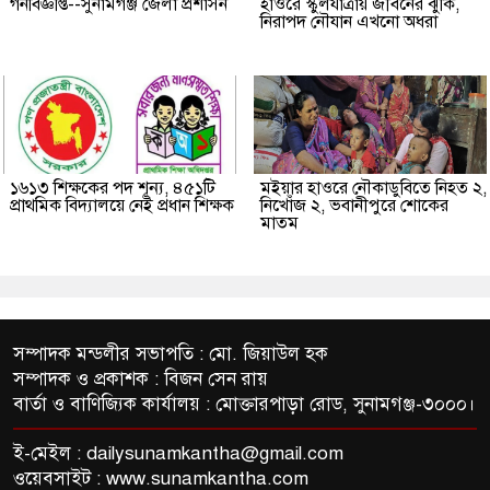
গনবিজ্ঞপ্তি--সুনামগঞ্জ জেলা প্রশাসন
হাওরে স্কুলযাত্রায় জীবনের ঝুঁকি,
নিরাপদ নৌযান এখনো অধরা
১৬১৩ শিক্ষকের পদ শূন্য, ৪৫১টি
মইয়ার হাওরে নৌকাডুবিতে নিহত ২,
প্রাথমিক বিদ্যালয়ে নেই প্রধান শিক্ষক
নিখোঁজ ২, ভবানীপুরে শোকের
মাতম
সম্পাদক মন্ডলীর সভাপতি : মো. জিয়াউল হক
সম্পাদক ও প্রকাশক : বিজন সেন রায়
বার্তা ও বাণিজ্যিক কার্যালয় : মোক্তারপাড়া রোড, সুনামগঞ্জ-৩০০০।
ই-মেইল :
dailysunamkantha@gmail.com
ওয়েবসাইট : www.sunamkantha.com