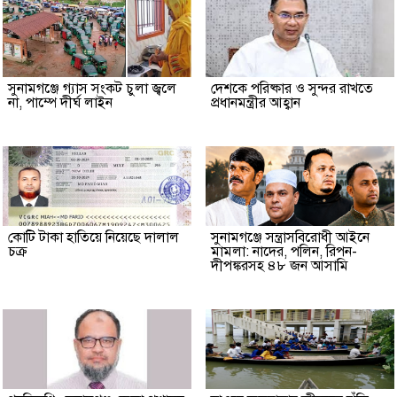
সুনামগঞ্জে গ্যাস সংকট চুলা জ্বলে
দেশকে পরিষ্কার ও সুন্দর রাখতে
না, পাম্পে দীর্ঘ লাইন
প্রধানমন্ত্রীর আহ্বান
কোটি টাকা হাতিয়ে নিয়েছে দালাল
‎সুনামগঞ্জে সন্ত্রাসবিরোধী আইনে
চক্র
মামলা: নাদের, পলিন, রিপন-
দীপঙ্করসহ ৪৮ জন আসামি