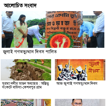
আলোচিত সংবাদ
জুলাই গণঅভ্যুত্থান দিবস পালিত
সুরমা নদীর ভাঙন অব্যাহত : অস্তিত্ব
আজ জুলাই গণঅভ্যুত্থান দিবস
সংকটে বাউসা-কেশবপুর গ্রাম