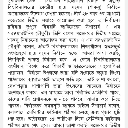
সুনামকণ্ঠ ডেস্ক :: সিলেটের শাহজালাল বিজ্ঞান ও প্রযুক্তি
বিশ্ববিদ্যালয়ের কেন্দ্রীয় ছাত্র সংসদ (শাকসু) নির্বাচন
রিষদের সম্প্রসারিত প্রশাসনিক ভবনের উদ্বোধন
আয়োজনের উদ্যোগ নেওয়া হয়েছে। দীর্ঘ ২৮ বছর পর আগামী
নভেম্বরের দ্বিতীয় সপ্তাহে আয়োজন করা হবে এ নির্বাচন।
ে তৎপরতা চালানোর মুরোদ আওয়ামী লীগের নেই :
রবিবার দুপুরে বিষয়টি জানিয়েছেন উপাচার্য এ এম
সরওয়ারউদ্দিন চৌধুরী। তিনি বলেন, নভেম্বরের দ্বিতীয় সপ্তাহে
শাকসু নির্বাচনের আয়োজন করা হবে। এ এম সরওয়ারউদ্দিন
চৌধুরী বলেন, প্রতিটি বিশ্ববিদ্যালয়ের শিক্ষার্থীদের স্বতঃস্ফূর্ত
ন্ত্রাসবিরোধী আইনে মামলা: নাদের, পলিন, রিপন-
অংশগ্রহণে ছাত্র সংসদ নির্বাচন হচ্ছে। আমরা আশা করছি,
জন আসামি
শিগগিরই শাকসু নির্বাচন হবে। এ ক্ষেত্রে বিশ্ববিদ্যালয়ের
অংশীজন, বিশেষ করে শিক্ষার্থী ও ছাত্রনেতাদের সহযোগিতা
র ইলেক্ট্রনিক বুথ ও সেল্ফ সার্ভিস সেন্টারের উদ্বোধন
প্রয়োজন। নির্বাচন উপলক্ষে তারা যদি সংঘাতে জড়ায় কিংবা
পাঠদানের ব্যাঘাত ঘটে, তাহলে ক্ষতি হবে। তাই আশা করবো,
ুনামগঞ্জ জেলা প্রশাসন
লেখাপড়ার পাশাপাশি তারা উৎসবের আমেজে নির্বাচনে
অংশগ্রহণ করবে। এর মাধ্যমে তারা নির্বাচিত প্রতিনিধি পাবে,
ির রেকর্ড সংশোধন ও স্বত্ব ফেরতের দাবি
তাদের দাবি প্রশাসনকে জানাতে পারবে, আদায় করে নিতে
পারবে। নির্বাচনের সময়সূচি জানতে চাইলে উপাচার্য বলেন,
াত্রায় জীবনের ঝুঁকি, নিরাপদ নৌযান এখনো অধরা
ক্যাম্পাসে সেমিস্টার ফাইনাল পরীক্ষা চলছে এবং পূজার ছুটি
শুরু হবে। অক্টোবরের ১৫ তারিখের দিকে সেমিস্টার ফাইনাল
 পদ শূন্য, ৪৫১টি প্রাথমিক বিদ্যালয়ে নেই প্রধান
পরীক্ষা প্রায় শেষ হবে। আমরা আশা করছি, নভেম্বরের দ্বিতীয়