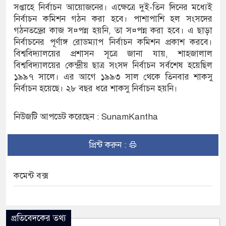
সপ্তাহে নির্বাচন আয়োজনের। এক্ষেত্রে দুই-তিন দিনের মধ্যেই
নির্বাচন কমিশন গঠন করা হবে। পাশাপাশি হল সংসদের
 নৌকাডুবিতে নিহত ২, নিখোঁজ ২, ভবানীপুরে শোকের
গঠনতন্ত্রের কাজ স¤পন্ন হয়নি, তা স¤পন্ন করা হবে। এ ছাড়া
নির্বাচনের পূর্ণাঙ্গ রোডম্যাপ নির্বাচন কমিশন প্রকাশ করবে।
বিশ্ববিদ্যালয়ের প্রশাসন সূত্রে জানা যায়, শাহজালাল
বিশ্ববিদ্যালয়ের কেন্দ্রীয় ছাত্র সংসদ নির্বাচন সর্বশেষ হয়েছিল
মলার অভিযোগে সংবাদ সম্মেলন, নিরাপত্তা ও সুষ্ঠু
১৯৯৭ সালে। এর আগে ১৯৯৩ সাল থেকে তিনবার শাকসু
নির্বাচন হয়েছে। ২৮ বছর ধরে শাকসু নির্বাচন হয়নি।
নিউজটি আপডেট করেছেন : SunamKantha
প্রিন্ট করুন :
কমেন্ট বক্স
প্রতিবেদকের তথ্য