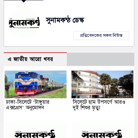
সুনামকন্ঠ ডেস্ক
প্রতিবেদকের সকল নিউজ
এ জাতীয় আরো খবর
ঢাকা-সিলেটে ‘টাঙ্গুয়ার
সিলেটে হাম উপসর্গে আরও
এক্সপ্রেস’ অনুমোদন
দুই শিশুর মৃত্যু