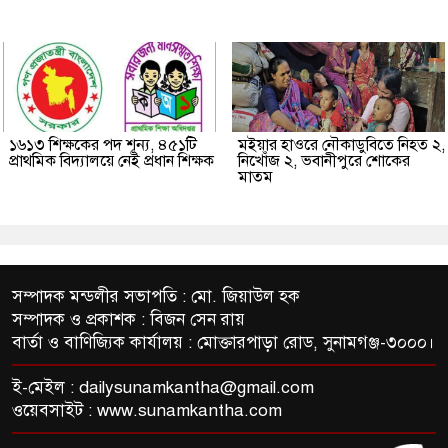
১৬১৩ শিক্ষকের পদ শূন্য, ৪৫১টি
মইয়ার হাওরে নৌকাডুবিতে নিহত ২,
প্রাথমিক বিদ্যালয়ে নেই প্রধান শিক্ষক
নিখোঁজ ২, ভবানীপুরে শোকের
মাতম
সম্পাদক মন্ডলীর সভাপতি : মো. জিয়াউল হক
সম্পাদক ও প্রকাশক : বিজন সেন রায়
বার্তা ও বাণিজ্যিক কার্যালয় : মোক্তারপাড়া রোড, সুনামগঞ্জ-৩০০০।
ই-মেইল :
dailysunamkantha@gmail.com
ওয়েবসাইট : www.sunamkantha.com