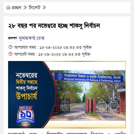
ুত্থান দিবস পালিত
প্রচ্ছদ
সিলেট
পাড় যেন ময়লার ভাগাড়
২৮ বছর পর নভেম্বরে হচ্ছে শাকসু নির্বাচন
ঙন অব্যাহত : অস্তিত্ব সংকটে বাউসা-কেশবপুর গ্রাম
সুনামকন্ঠ ডেস্ক
ঝুঁকি নিয়ে চলাচল
আপলোড সময় : ১৫-০৯-২০২৫ ০৯:৪৫:৪৩ পূর্বাহ্ন
আপডেট সময় : ১৫-০৯-২০২৫ ০৯:৪৫:৪৩ পূর্বাহ্ন
অভাবে অনিশ্চয়তায় হাওরের শত শত শিক্ষার্থীর
ামে মাধ্যমিকেই
 সম্মেলন রফিকুল ইসলামের প্রতিপক্ষের সব অভিযোগ
ভ্যুত্থান দিবস
াস সংকট চুলা জ্বলে না, পাম্পে দীর্ঘ লাইন
তিয়ে নিয়েছে দালাল চক্র