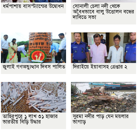
ধর্মপাশায় বাসস্ট্যান্ডের উদ্বোধন
সোনালী চেলা নদী থেকে
অবৈধভাবে বালু উত্তোলন বন্ধের
দাবিতে সভা
জুলাই গণঅভ্যুত্থান দিবস পালিত
দিরাইয়ে ইয়াবাসহ গ্রেপ্তার ২
তাহিরপুরে ১ লাখ ৩১ হাজার
সুরমা নদীর পাড় যেন ময়লার
ভারতীয় বিড়ি উদ্ধার
ভাগাড়