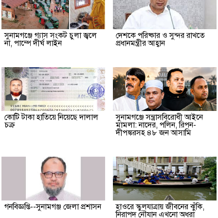
সুনামগঞ্জে গ্যাস সংকট চুলা জ্বলে
দেশকে পরিষ্কার ও সুন্দর রাখতে
না, পাম্পে দীর্ঘ লাইন
প্রধানমন্ত্রীর আহ্বান
কোটি টাকা হাতিয়ে নিয়েছে দালাল
‎সুনামগঞ্জে সন্ত্রাসবিরোধী আইনে
চক্র
মামলা: নাদের, পলিন, রিপন-
দীপঙ্করসহ ৪৮ জন আসামি
গনবিজ্ঞপ্তি--সুনামগঞ্জ জেলা প্রশাসন
হাওরে স্কুলযাত্রায় জীবনের ঝুঁকি,
নিরাপদ নৌযান এখনো অধরা