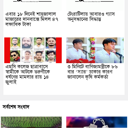
এবার ১৮ দিনেই শাহজালাল
টেংরাটিলায় আবারও গ্যাস
মাজারের দানবাক্সে মিলল ৪৭
অনুসন্ধানের সিদ্ধান্ত
লক্ষাধিক টাকা
এমসি কলেজ ছাত্রাবাসে
৩ মিনিটে বাণিজ্যমন্ত্রীকে ৮৬
স্বামীকে আটকে তরুণীকে
বার ‘স্যার’ ডাকার কারণ
ধর্ষণের মামলার রায় ১৪
জানালেন কৃষি কর্মকর্তা
জুলাই
সর্বশেষ সংবাদ