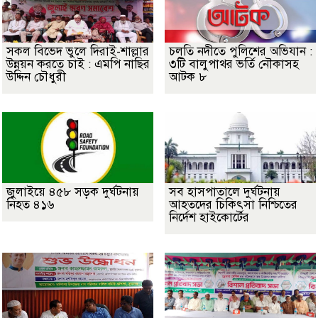
সকল বিভেদ ভুলে দিরাই-শাল্লার
চলতি নদীতে পুলিশের অভিযান :
উন্নয়ন করতে চাই : এমপি নাছির
৩টি বালুপাথর ভর্তি নৌকাসহ
উদ্দিন চৌধুরী
আটক ৮
জুলাইয়ে ৪৫৮ সড়ক দুর্ঘটনায়
সব হাসপাতালে দুর্ঘটনায়
নিহত ৪১৬
আহতদের চিকিৎসা নিশ্চিতের
নির্দেশ হাইকোর্টের