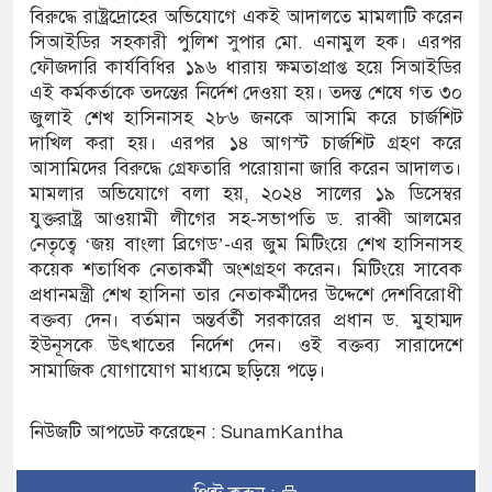
পাড় যেন ময়লার ভাগাড়
বিরুদ্ধে রাষ্ট্রদ্রোহের অভিযোগে একই আদালতে মামলাটি করেন
সিআইডির সহকারী পুলিশ সুপার মো. এনামুল হক। এরপর
ফৌজদারি কার্যবিধির ১৯৬ ধারায় ক্ষমতাপ্রাপ্ত হয়ে সিআইডির
এই কর্মকর্তাকে তদন্তের নির্দেশ দেওয়া হয়। তদন্ত শেষে গত ৩০
জুলাই শেখ হাসিনাসহ ২৮৬ জনকে আসামি করে চার্জশিট
দাখিল করা হয়। এরপর ১৪ আগস্ট চার্জশিট গ্রহণ করে
আসামিদের বিরুদ্ধে গ্রেফতারি পরোয়ানা জারি করেন আদালত।
মামলার অভিযোগে বলা হয়, ২০২৪ সালের ১৯ ডিসেম্বর
যুক্তরাষ্ট্র আওয়ামী লীগের সহ-সভাপতি ড. রাব্বী আলমের
নেতৃত্বে ‘জয় বাংলা ব্রিগেড’-এর জুম মিটিংয়ে শেখ হাসিনাসহ
কয়েক শতাধিক নেতাকর্মী অংশগ্রহণ করেন। মিটিংয়ে সাবেক
প্রধানমন্ত্রী শেখ হাসিনা তার নেতাকর্মীদের উদ্দেশে দেশবিরোধী
বক্তব্য দেন। বর্তমান অন্তর্বর্তী সরকারের প্রধান ড. মুহাম্মদ
ইউনূসকে উৎখাতের নির্দেশ দেন। ওই বক্তব্য সারাদেশে
সামাজিক যোগাযোগ মাধ্যমে ছড়িয়ে পড়ে।
নিউজটি আপডেট করেছেন : SunamKantha