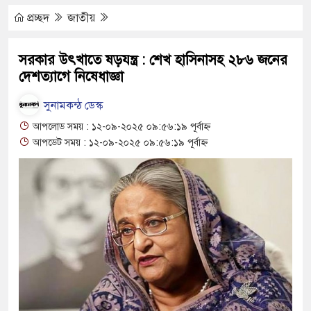
ায়ের
প্রচ্ছদ
জাতীয়
নাওয়ার আলী : জনকল্যাণে অনন্য পথিকৃৎ
সরকার উৎখাতে ষড়যন্ত্র : শেখ হাসিনাসহ ২৮৬ জনের
দেশত্যাগে নিষেধাজ্ঞা
হ কথিত সাংবাদিক লিটন আটক
বসায়ীর মরদেহ উদ্ধার
সুনামকন্ঠ ডেস্ক
আপলোড সময় : ১২-০৯-২০২৫ ০৯:৫৬:১৯ পূর্বাহ্ন
েতুতে ঝুলছে ডাম্প ট্রাক, চালক পলাতক
আপডেট সময় : ১২-০৯-২০২৫ ০৯:৫৬:১৯ পূর্বাহ্ন
 প্রচেষ্টায় সুন্দর বাংলাদেশ গড়তে চাই : প্রধানমন্ত্রী
 মোটরসাইকেল দুর্ঘটনায় নিহত ১৫ হাজার ৭১২
প্রলোভনে ভারতে পাচার, গুয়াহাটি ক্যাম্পে মানবেতর
ের যুবকের
ই চলে জীবন-সংসার
 জীবন, কর্ম ও দর্শন নিয়ে সাহিত্য আড্ডা