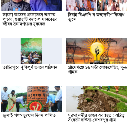
ভালো কাজের প্রলোভনে ভারতে
দিরাই বিএনপি’র অভ্যন্তরীণ বিরোধ
পাচার, গুয়াহাটি ক্যাম্পে মানবেতর
তুঙ্গে
জীবন সুনামগঞ্জের যুবকের
তাহিরপুরে ঝুঁকিপূর্ণ ভবনে পাঠদান
গ্রামেগঞ্জে ১৬ ঘণ্টা লোডশেডিং, ক্ষুব্ধ
গ্রাহক
জুলাই গণঅভ্যুত্থান দিবস পালিত
সুরমা নদীর ভাঙন অব্যাহত : অস্তিত্ব
সংকটে বাউসা-কেশবপুর গ্রাম