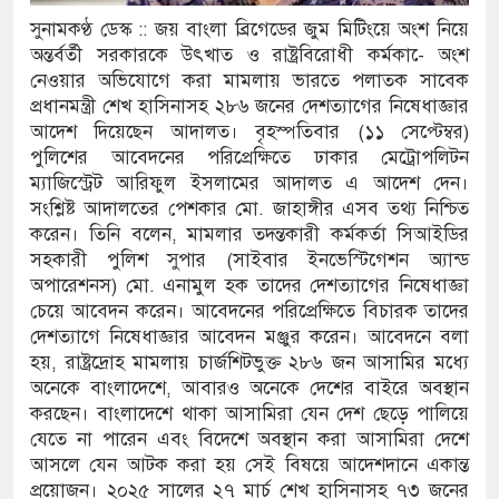
সুনামকণ্ঠ ডেস্ক :: জয় বাংলা ব্রিগেডের জুম মিটিংয়ে অংশ নিয়ে
’র অভ্যন্তরীণ বিরোধ তুঙ্গে
অন্তর্বর্তী সরকারকে উৎখাত ও রাষ্ট্রবিরোধী কর্মকা-ে অংশ
নেওয়ার অভিযোগে করা মামলায় ভারতে পলাতক সাবেক
তার চেহারা কি দেখা গেছে : স্বরাষ্ট্রমন্ত্রী
প্রধানমন্ত্রী শেখ হাসিনাসহ ২৮৬ জনের দেশত্যাগের নিষেধাজ্ঞার
আদেশ দিয়েছেন আদালত। বৃহস্পতিবার (১১ সেপ্টেম্বর)
 বক্তব্য ভারত সমর্থন করে না : জয়সওয়াল
পুলিশের আবেদনের পরিপ্রেক্ষিতে ঢাকার মেট্রোপলিটন
ম্যাজিস্ট্রেট আরিফুল ইসলামের আদালত এ আদেশ দেন।
ঁকিপূর্ণ ভবনে পাঠদান
সংশ্লিষ্ট আদালতের পেশকার মো. জাহাঙ্গীর এসব তথ্য নিশ্চিত
ীর সহযোগিতায় দিরাই-শাল্লার উন্নয়ন করতে চাই : এমপি
করেন। তিনি বলেন, মামলার তদন্তকারী কর্মকর্তা সিআইডির
সহকারী পুলিশ সুপার (সাইবার ইনভেস্টিগেশন অ্যান্ড
অপারেশনস) মো. এনামুল হক তাদের দেশত্যাগের নিষেধাজ্ঞা
চেয়ে আবেদন করেন। আবেদনের পরিপ্রেক্ষিতে বিচারক তাদের
 ঘণ্টা লোডশেডিং, ক্ষুব্ধ গ্রাহক
দেশত্যাগে নিষেধাজ্ঞার আবেদন মঞ্জুর করেন। আবেদনে বলা
হয়, রাষ্ট্রদ্রোহ মামলায় চার্জশিটভুক্ত ২৮৬ জন আসামির মধ্যে
 দুর্ঘটনায় আহতদের চিকিৎসা নিশ্চিতের নির্দেশ
অনেকে বাংলাদেশে, আবারও অনেকে দেশের বাইরে অবস্থান
করছেন। বাংলাদেশে থাকা আসামিরা যেন দেশ ছেড়ে পালিয়ে
যেতে না পারেন এবং বিদেশে অবস্থান করা আসামিরা দেশে
যুত্থান দিবস পালিত
আসলে যেন আটক করা হয় সেই বিষয়ে আদেশদানে একান্ত
প্রয়োজন। ২০২৫ সালের ২৭ মার্চ শেখ হাসিনাসহ ৭৩ জনের