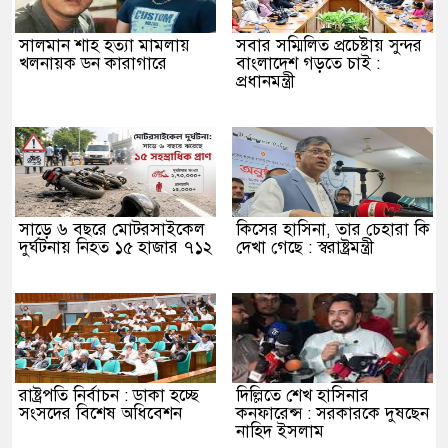
সালমান শাহ হত্যা মামলায়
সবার সম্মিলিত প্রচেষ্টায় সুন্দর
খলনায়ক ডন কারাগারে
বাংলাদেশ গড়তে চাই :
প্রধানমন্ত্রী
সাড়ে ৬ বছরে মোটরসাইকেল
কিসের হাসিনা, তার চেহারা কি
দুর্ঘটনায় নিহত ১৫ হাজার ৭১২
দেখা গেছে : স্বরাষ্ট্রমন্ত্রী
রাষ্ট্রপতি নির্বাচন : ডাকা হচ্ছে
দিল্লিতে শেখ হাসিনার
সংসদের বিশেষ অধিবেশন
কনফারেন্স : সরকারকে দুষছেন
নাহিদ ইসলাম