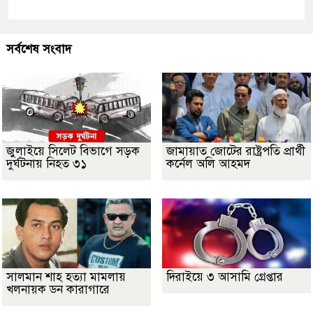
সর্বশেষ সংবাদ
জুলাইয়ে সিলেট বিভাগে সড়ক
জামায়াত জোটের রাষ্ট্রপতি প্রার্থী
দুর্ঘটনায় নিহত ৩১
কর্নেল অলি আহমদ
সালমান শাহ হত্যা মামলায়
দিরাইয়ে ৩ আসামি গ্রেপ্তার
খলনায়ক ডন কারাগারে