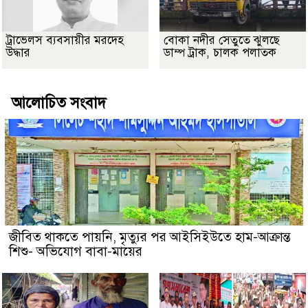
ট্রাভেলস ব্যবসায়ীর মরদেহ
বোকা নদীর সেতুতে ঝুলছে
উদ্ধার
ডাম্প ট্রাক, চালক পলাতক
আলোচিত সংবাদ
জীবিত থাকতে পায়নি, মৃত্যুর পর আইসিইউতে হাম-আক্রান্ত
শিশু- অভিযোগ বাবা-মায়ের