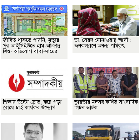
জীবিত থাকতে পায়নি, মৃত্যুর
ডা. সৈয়দ মোনাওয়ার আলী :
পর আইসিইউতে হাম-আক্রান্ত
জনকল্যাণে অনন্য পথিকৃৎ
শিশু- অভিযোগ বাবা-মায়ের
শিক্ষায় উল্টো স্রোত, ঝরে পড়া
ভারতীয় মদসহ কথিত সাংবাদিক
রোধে চাই কার্যকর উদ্যোগ
লিটন আটক