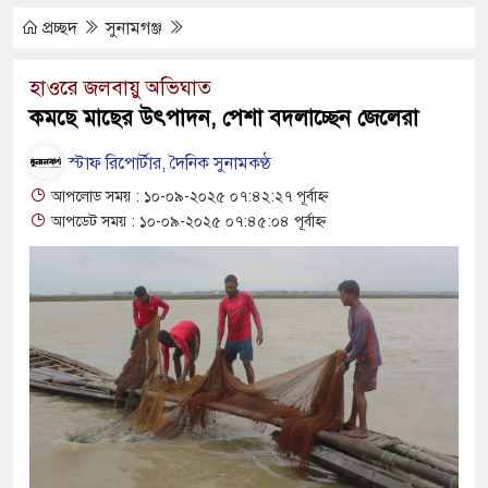
মোটরসাইকেল দুর্ঘটনায় নিহত ১৫ হাজার ৭১২
প্রচ্ছদ
সুনামগঞ্জ
্রলোভনে ভারতে পাচার, গুয়াহাটি ক্যাম্পে মানবেতর
হাওরে জলবায়ু অভিঘাত
কমছে মাছের উৎপাদন, পেশা বদলাচ্ছেন জেলেরা
র যুবকের
স্টাফ রিপোর্টার, দৈনিক সুনামকণ্ঠ
 চলে জীবন-সংসার
আপলোড সময় : ১০-০৯-২০২৫ ০৭:৪২:২৭ পূর্বাহ্ন
জীবন, কর্ম ও দর্শন নিয়ে সাহিত্য আড্ডা
আপডেট সময় : ১০-০৯-২০২৫ ০৭:৪৫:০৪ পূর্বাহ্ন
 অভ্যন্তরীণ বিরোধ তুঙ্গে
র চেহারা কি দেখা গেছে : স্বরাষ্ট্রমন্ত্রী
ক্তব্য ভারত সমর্থন করে না : জয়সওয়াল
িপূর্ণ ভবনে পাঠদান
 সহযোগিতায় দিরাই-শাল্লার উন্নয়ন করতে চাই : এমপি