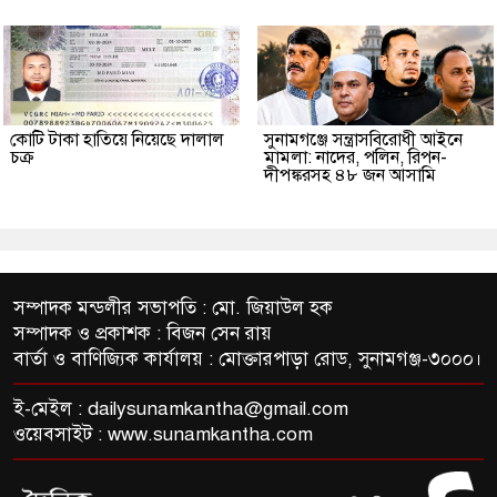
কোটি টাকা হাতিয়ে নিয়েছে দালাল
‎সুনামগঞ্জে সন্ত্রাসবিরোধী আইনে
চক্র
মামলা: নাদের, পলিন, রিপন-
দীপঙ্করসহ ৪৮ জন আসামি
সম্পাদক মন্ডলীর সভাপতি : মো. জিয়াউল হক
সম্পাদক ও প্রকাশক : বিজন সেন রায়
বার্তা ও বাণিজ্যিক কার্যালয় : মোক্তারপাড়া রোড, সুনামগঞ্জ-৩০০০।
ই-মেইল :
dailysunamkantha@gmail.com
ওয়েবসাইট : www.sunamkantha.com