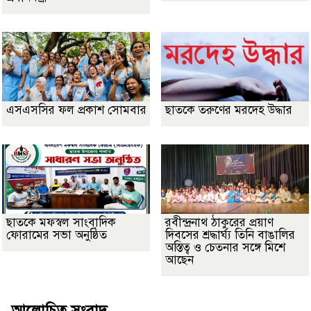
এসএসসির ফল প্রকাশ সোমবার
ছাতকে তরুণের মরদেহ উদ্ধার
ছাতকে মফস্বল সাংবাদিক
রবীন্দ্রনাথ ঠাকুরের প্রয়াণ
ফোরামের সভা অনুষ্ঠিত
দিবসের শ্রদ্ধার্ঘ্য তিনি বাঙালির
অস্তিত্ব ও চেতনার সঙ্গে মিশে
আছেন
আলোচিত সংবাদ