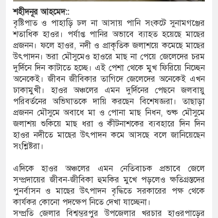
শহীদনূর
আহমেদ::
ঘণ্টা লোডশেডিং, ক্ষুব্ধ গ্রাহক
বৃষ্টিপাত ও পাহাড়ি ঢল না আসায় পানি সংকটে সুনামগঞ্জের
শতাধিক হাওর। পর্যাপ্ত পানির অভাবে ব্যাহত হয়েছে মাছের
দুর্ঘটনায় আহতদের চিকিৎসা নিশ্চিতের নির্দেশ
প্রজনন। ফলে হাওর, নদী ও প্রাকৃতিক জলাশয়ে কমেছে মাছের
উৎপাদন। ভরা মৌসুমেও হাওরে মাছ না পেয়ে জেলেদের চরম
দুর্দিনে দিন কাটাতে হচ্ছে। এই পেশা থেকে মুখ ফিরিয়ে নিচ্ছেন
অনেকেই। জীবন জীবিকার তাগিদে জেলেদের অনেকেই এখন
ত্থান দিবস পালিত
ঢাকামুখী। হাওর অঞ্চলের এমন দুর্দিনের পেছনে জলবায়ু
াড় যেন ময়লার ভাগাড়
পরিবর্তনের অভিঘাতকে দায়ি করছেন বিশেষজ্ঞরা। তাছাড়া
প্রজনন মৌসুমে অবাধে মা ও পোনা মাছ নিধন, শুষ্ক মৌসুমে
ঙন অব্যাহত : অস্তিত্ব সংকটে বাউসা-কেশবপুর গ্রাম
জলাশয় শুকিয়ে মাছ ধরা ও কীটনাশকের ব্যবহারে দিন দিন
হাওর নদীতে মাছের উৎপাদন কমে আসছে বলে জানিয়েছেন
ুঁকি নিয়ে চলাচল
সংশ্লিষ্টরা।
অভাবে অনিশ্চয়তায় হাওরের শত শত শিক্ষার্থীর
এদিকে হাওর অঞ্চলের এমন নেতিবাচক প্রভাবে জেলে
সম্প্রদায়ের জীবন-জীবিকা হুমকির মুখে পড়লেও ক্ষতিগ্রস্তদের
ামে মাধ্যমিকেই
পুনর্বাসন ও মাছের উৎপাদন বৃদ্ধিতে সরকারের পক্ষ থেকে
কার্যকর কোনো পদক্ষেপ নিতে দেখা যাচ্ছেনা।
 সম্মেলন রফিকুল ইসলামের প্রতিপক্ষের সব অভিযোগ
সম্প্রতি জেলার বিশ্বম্ভরপুর উপজেলার খরচার হাওরপাড়ের