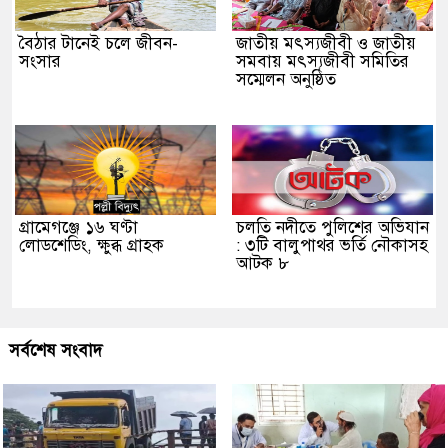
বৈঠার টানেই চলে জীবন-
জাতীয় মৎস্যজীবী ও জাতীয়
সংসার
সমবায় মৎস্যজীবী সমিতির
সম্মেলন অনুষ্ঠিত
গ্রামেগঞ্জে ১৬ ঘণ্টা
চলতি নদীতে পুলিশের অভিযান
লোডশেডিং, ক্ষুব্ধ গ্রাহক
: ৩টি বালুপাথর ভর্তি নৌকাসহ
আটক ৮
সর্বশেষ সংবাদ