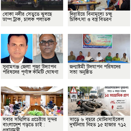
বোকা নদীর সেতুতে ঝুলছে
দিরাইয়ে বিনামূল্যে চক্ষু
ডাম্প ট্রাক, চালক পলাতক
চিকিৎসা ও বস্ত্র বিতরণ
সুনামগঞ্জ জেলা পূজা উদ্যাপন
জন্মাষ্টমী উদযাপন পরিষদের
পরিষদের পূর্ণাঙ্গ কমিটি ঘোষণা
সভা অনুষ্ঠিত
সবার সম্মিলিত প্রচেষ্টায় সুন্দর
সাড়ে ৬ বছরে মোটরসাইকেল
বাংলাদেশ গড়তে চাই :
দুর্ঘটনায় নিহত ১৫ হাজার ৭১২
প্রধানমন্ত্রী