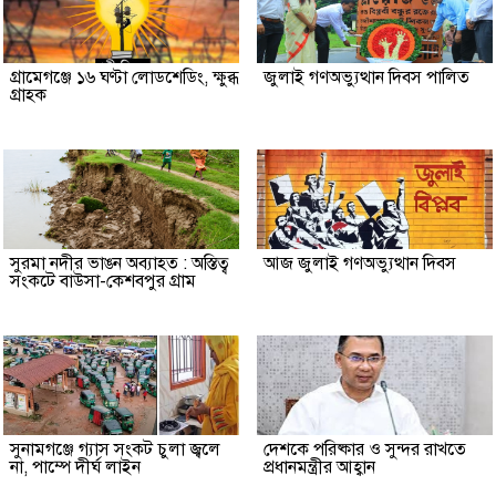
গ্রামেগঞ্জে ১৬ ঘণ্টা লোডশেডিং, ক্ষুব্ধ
জুলাই গণঅভ্যুত্থান দিবস পালিত
গ্রাহক
সুরমা নদীর ভাঙন অব্যাহত : অস্তিত্ব
আজ জুলাই গণঅভ্যুত্থান দিবস
সংকটে বাউসা-কেশবপুর গ্রাম
সুনামগঞ্জে গ্যাস সংকট চুলা জ্বলে
দেশকে পরিষ্কার ও সুন্দর রাখতে
না, পাম্পে দীর্ঘ লাইন
প্রধানমন্ত্রীর আহ্বান