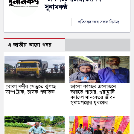
সুনামকণ্ঠ
প্রতিবেদকের সকল নিউজ
এ জাতীয় আরো খবর
বোকা নদীর সেতুতে ঝুলছে
ভালো কাজের প্রলোভনে
ডাম্প ট্রাক, চালক পলাতক
ভারতে পাচার, গুয়াহাটি
ক্যাম্পে মানবেতর জীবন
সুনামগঞ্জের যুবকের