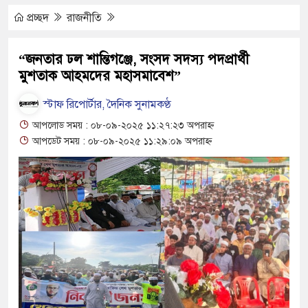
মোটরসাইকেল দুর্ঘটনায় নিহত ১৫ হাজার ৭১২
প্রচ্ছদ
রাজনীতি
্রলোভনে ভারতে পাচার, গুয়াহাটি ক্যাম্পে মানবেতর
‎“জনতার ঢল শান্তিগঞ্জে, সংসদ সদস্য পদপ্রার্থী
মুশতাক আহমদের মহাসমাবেশ”
র যুবকের
 চলে জীবন-সংসার
স্টাফ রিপোর্টার, দৈনিক সুনামকণ্ঠ
আপলোড সময় : ০৮-০৯-২০২৫ ১১:২৭:২৩ অপরাহ্ন
জীবন, কর্ম ও দর্শন নিয়ে সাহিত্য আড্ডা
আপডেট সময় : ০৮-০৯-২০২৫ ১১:২৯:০৯ অপরাহ্ন
র অভ্যন্তরীণ বিরোধ তুঙ্গে
র চেহারা কি দেখা গেছে : স্বরাষ্ট্রমন্ত্রী
ক্তব্য ভারত সমর্থন করে না : জয়সওয়াল
িপূর্ণ ভবনে পাঠদান
 সহযোগিতায় দিরাই-শাল্লার উন্নয়ন করতে চাই : এমপি