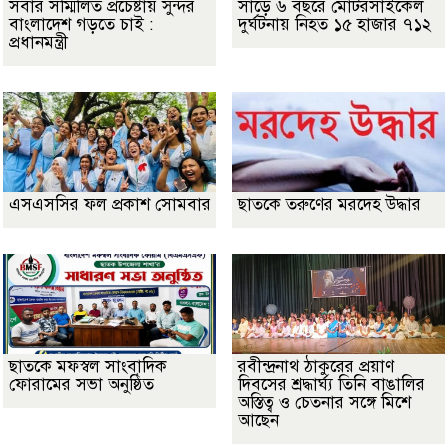
সবার সম্মিলিত প্রচেষ্টায় সুন্দর
সাড়ে ৬ বছরে মোটরসাইকেল
বাংলাদেশ গড়তে চাই :
দুর্ঘটনায় নিহত ১৫ হাজার ৭১২
প্রধানমন্ত্রী
এসএসসির ফল প্রকাশ সোমবার
ছাতকে তরুণের মরদেহ উদ্ধার
ছাতকে মফস্বল সাংবাদিক
রবীন্দ্রনাথ ঠাকুরের প্রয়াণ
ফোরামের সভা অনুষ্ঠিত
দিবসের শ্রদ্ধার্ঘ্য তিনি বাঙালির
অস্তিত্ব ও চেতনার সঙ্গে মিশে
আছেন