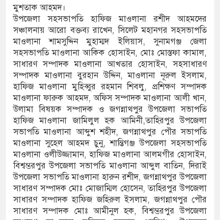
মুশতাক আহমদ।
‎উপজেলা সহসভাপতি হাফিজ মাওলানা রশীদ আহমদের
ভ্যুত্থান দিবস
সঞ্চালনায় আরো বক্তব্য রাখেন, সিলেট মহানগর সহসভাপতি
মাওলানা শামসুদ্দিন মুহাম্মদ ইলিয়াস, সুনামগঞ্জ জেলা
সহসভাপতি মাওলানা আকিক হোসাইন, মোঃ মোস্তফা কামাল,
সাধারণ সম্পাদক মাওলানা আখতার হোসাইন, সহসাধারণ
সম্পাদক মাওলানা বুরহান উদ্দিন, মাওলানা নূরুল ইসলাম,
হাফিজ মাওলানা মুহিব্বুর রহমান শিবলু, প্রশিক্ষণ সম্পাদক
মাওলানা ফারুক আহমদ, অফিস সম্পাদক মাওলানা আলী খান,
উলামা বিষয়ক সম্পাদক ও জগন্নাথপুর উপজেলা সভাপতি
হাফিজ মাওলানা জামিলুল হক আমিনী,তাহিরপুর উপজেলা
সভাপতি মাওলানা আব্দুশ শহীদ, জগন্নাথপুর পৌর সভাপতি
মাওলানা সুহেল আহমদ চুনু, শান্তিগঞ্জ উপজেলা সহসভাপতি
মাওলানা ওলীউজ্জামান, হাফিজ মাওলানা আলমগীর হোসাইন,
বিশ্বম্ভরপুর উপজেলা সভাপতি মাওলানা আব্দুল বাতিন, দিরাই
উপজেলা সভাপতি মাওলানা হারুন রশীদ, জগন্নাথপুর উপজেলা
সাধারণ সম্পাদক মোঃ মোজাম্মিল হোসেন, তাহিরপুর উপজেলা
সাধারণ সম্পাদক হাফিজ জহিরুল ইসলাম, জগন্নাথপুর পৌর
সাধারণ সম্পাদক মোঃ আমীনুল হক, বিশ্বম্ভরপুর উপজেলা