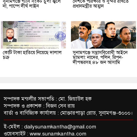
সুনামগঞ্জে গ্যাস সংকট চুলা জ্বলে
দেশকে পরিষ্কার ও সুন্দর রাখতে
না, পাম্পে দীর্ঘ লাইন
প্রধানমন্ত্রীর আহ্বান
কোটি টাকা হাতিয়ে নিয়েছে দালাল
‎সুনামগঞ্জে সন্ত্রাসবিরোধী আইনে
চক্র
মামলা: নাদের, পলিন, রিপন-
দীপঙ্করসহ ৪৮ জন আসামি
সম্পাদক মন্ডলীর সভাপতি : মো. জিয়াউল হক
সম্পাদক ও প্রকাশক : বিজন সেন রায়
বার্তা ও বাণিজ্যিক কার্যালয় : মোক্তারপাড়া রোড, সুনামগঞ্জ-৩০০০।
ই-মেইল :
dailysunamkantha@gmail.com
ওয়েবসাইট : www.sunamkantha.com