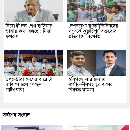
বিরোধী দল শেখ হাসিনার
দেশবরেণ্য রাজনীতিবিদদের
ভাষায় কথা বলছে : মির্জা
সম্পর্কে কুরুচিপূর্ণ বক্তব্যের
ফখরুল
প্রতিবাদে বিক্ষোভ
উপদেষ্টারা দেশের বারোটা
হবিগঞ্জে সারজিস ও
বাজিয়ে চলে গেছেন :
নাসীরুদ্দীনসহ ১০ জনের
পাটওয়ারী
বিরুদ্ধে মামলা
সর্বশেষ সংবাদ