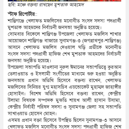
ছবি: মঞ্চে বক্তব্য রাখছেন মুশতাক আহমেদ
ঘণ্টা লোডশেডিং, ক্ষুব্ধ গ্রাহক
স্টাফ
রিপোর্টার
:: ‎
শান্তিগঞ্জে খেলাফত মজলিসের মনোনীত সংসদ সদস্য পদপ্রার্থী
দুর্ঘটনায় আহতদের চিকিৎসা নিশ্চিতের নির্দেশ
মুশতাক আহমদের নির্বাচনী জনসভা অনুষ্ঠিত হয়েছে। ‎
সোমবার বিকেলে শান্তিগঞ্জ উপজেলা খেলাফত মজলিস শাখার
আয়োজনে শান্তিগঞ্জ বাজারে ‎সুনামগঞ্জ-৩ (জগন্নাথপুর-শান্তিগঞ্জ)
আসনে খেলাফত মজলিস দেওয়াল ঘড়ি প্রতীকে মনোনীত
ত্থান দিবস পালিত
সংসদ সদস্য পদপ্রার্থী হাফিজ শেখ মুশতাক আহমদের নির্বাচনী
াড় যেন ময়লার ভাগাড়
জনসভা অনুষ্ঠিত হয়েছে। ‎
উপজেলা সভাপতি মাওলানা নূরুল ঈমানের সভাপতিত্বে কুরআন
ঙন অব্যাহত : অস্তিত্ব সংকটে বাউসা-কেশবপুর গ্রাম
তেলাওয়াত ও ইসলামী সংগীতের মাধ্যমে শুরু হওয়া অনুষ্ঠিত
জনসভায় প্রধান অতিথি হিসেবে বক্তব্য রাখেন, খেলাফত
ুঁকি নিয়ে চলাচল
মজলিসের সিনিয়র যুগ্ম মহাসচিব এডভোকেট মুহাম্মদ জাহাঙ্গীর
হোসাইন। বিশেষ অতিথি হিসেবে বক্তব্য রাখেন, কেন্দ্রীয়
অভাবে অনিশ্চয়তায় হাওরের শত শত শিক্ষার্থীর
উলামা বিষয়ক সম্পাদক মুফতি শায়খ আলী হাসান উসামা,
কেন্দ্রীয় নির্বাহী পরিষদ সদস্য ও সুনামগঞ্জ জেলা সহ সভাপতি
ামে মাধ্যমিকেই
সাখাওয়াত হোসেন মোহন। ‎
 সম্মেলন রফিকুল ইসলামের প্রতিপক্ষের সব অভিযোগ
এসময় প্রধান বক্তা হিসেবে উপস্থিত ছিলেন সুনামগঞ্জ-৩ আসনে
খেলাফত মজলিস মনোনীত সংসদ সদস্য পদপ্রার্থী হাফিজ শেখ