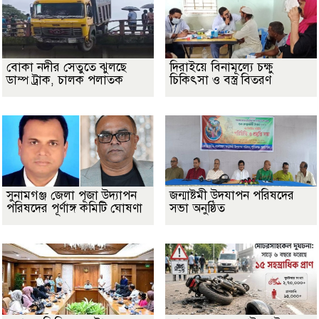
বোকা নদীর সেতুতে ঝুলছে
দিরাইয়ে বিনামূল্যে চক্ষু
ডাম্প ট্রাক, চালক পলাতক
চিকিৎসা ও বস্ত্র বিতরণ
সুনামগঞ্জ জেলা পূজা উদ্যাপন
জন্মাষ্টমী উদযাপন পরিষদের
পরিষদের পূর্ণাঙ্গ কমিটি ঘোষণা
সভা অনুষ্ঠিত