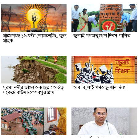
গ্রামেগঞ্জে ১৬ ঘণ্টা লোডশেডিং, ক্ষুব্ধ
জুলাই গণঅভ্যুত্থান দিবস পালিত
গ্রাহক
সুরমা নদীর ভাঙন অব্যাহত : অস্তিত্ব
আজ জুলাই গণঅভ্যুত্থান দিবস
সংকটে বাউসা-কেশবপুর গ্রাম