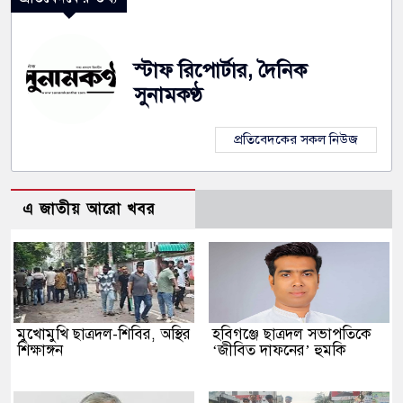
স্টাফ রিপোর্টার, দৈনিক
সুনামকণ্ঠ
প্রতিবেদকের সকল নিউজ
এ জাতীয় আরো খবর
মুখোমুখি ছাত্রদল-শিবির, অস্থির
হবিগঞ্জে ছাত্রদল সভাপতিকে
শিক্ষাঙ্গন
‘জীবিত দাফনের’ হুমকি