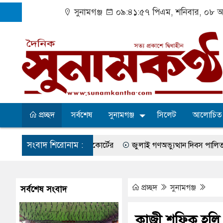
সুনামগঞ্জ
০৯:৪১:৫৭ পিএম
, শনিবার, ০৮ অ
প্রচ্ছদ
সর্বশেষ
সুনামগঞ্জ
সিলেট
আলোচিত
সংবাদ শিরোনাম :
িতের নির্দেশ হাইকোর্টের
জুলাই গণঅভ্যুত্থান দিবস পালিত
সুরমা 
সা-কেশবপুর গ্রাম
বেহাল সড়কে ঝুঁকি নিয়ে চলাচল
একটি কলেজের অভ
্ষের সব অভিযোগ প্রত্যাখ্যান
আজ জুলাই গণঅভ্যুত্থান দিবস
সুনামগ
প্রচ্ছদ
সুনামগঞ্জ
সর্বশেষ সংবাদ
র উপজেলা পরিষদের সম্প্রসারিত প্রশাসনিক ভবনের উদ্বোধন
৫ আগস্ট ঘির
কাজী শফিক হলি