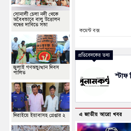
সোনালী চেলা নদী থেকে
অবৈধভাবে বালু উত্তোলন
বন্ধের দাবিতে সভা
কমেন্ট বক্স
প্রতিবেদকের তথ্য
জুলাই গণঅভ্যুত্থান দিবস
পালিত
স্টাফ 
এ জাতীয় আরো খবর
দিরাইয়ে ইয়াবাসহ গ্রেপ্তার ২