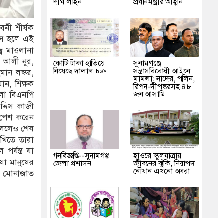
দীর্ঘ লাইন
প্রধানমন্ত্রীর আহ্বান
বনী শীর্ষক
ন্স হলে এই
্ব মাওলানা
া আলী নুর,
কোটি টাকা হাতিয়ে
‎সুনামগঞ্জে
নিয়েছে দালাল চক্র
সন্ত্রাসবিরোধী আইনে
মান লস্কর,
মামলা: নাদের, পলিন,
ান, শিক্ষক
রিপন-দীপঙ্করসহ ৪৮
জন আসামি
লা বিএনপি
দ্দিস কাজী
 পেশ করেন
বললেও শেষ
খিতে তারা
পর্যন্ত যা
গনবিজ্ঞপ্তি--সুনামগঞ্জ
হাওরে স্কুলযাত্রায়
যা মানুষের
জেলা প্রশাসন
জীবনের ঝুঁকি, নিরাপদ
নৌযান এখনো অধরা
ে মোনাজাত