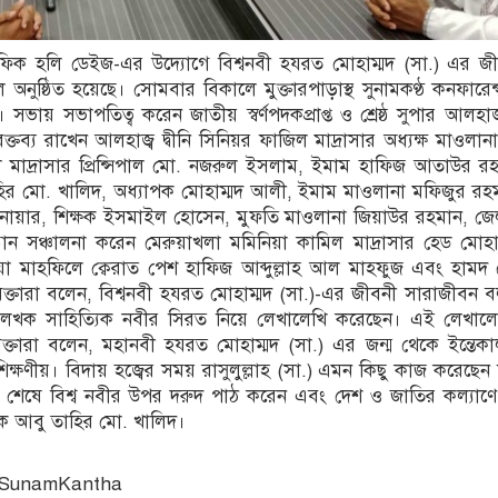
 শফিক হলি ডেইজ-এর উদ্যোগে বিশ্বনবী হযরত মোহাম্মদ (সা.) এর জী
ুষ্ঠিত হয়েছে। সোমবার বিকালে মুক্তারপাড়াস্থ সুনামকণ্ঠ কনফারে
সভায় সভাপতিত্ব করেন জাতীয় স্বর্ণপদকপ্রাপ্ত ও শ্রেষ্ঠ সুপার আলহাজ
ব্য রাখেন আলহাজ্ব দ্বীনি সিনিয়র ফাজিল মাদ্রাসার অধ্যক্ষ মাওলান
 মাদ্রাসার প্রিন্সিপাল মো. নজরুল ইসলাম, ইমাম হাফিজ আতাউর রহ
র মো. খালিদ, অধ্যাপক মোহাম্মদ আলী, ইমাম মাওলানা মফিজুর রহম
ার, শিক্ষক ইসমাইল হোসেন, মুফতি মাওলানা জিয়াউর রহমান, জে
ান সঞ্চালনা করেন মেরুয়াখলা মমিনিয়া কামিল মাদ্রাসার হেড মোহা
মাহফিলে ক্বেরাত পেশ হাফিজ আব্দুল্লাহ আল মাহফুজ এবং হামদ
্তারা বলেন, বিশ্বনবী হযরত মোহাম্মদ (সা.)-এর জীবনী সারাজীবন 
াত লেখক সাহিত্যিক নবীর সিরত নিয়ে লেখালেখি করেছেন। এই লেখালে
ক্তারা বলেন, মহানবী হযরত মোহাম্মদ (সা.) এর জন্ম থেকে ইন্তেকাল 
ক্ষণীয়। বিদায় হজ্বের সময় রাসুলুল্লাহ (সা.) এমন কিছু কাজ করেছেন 
শেষে বিশ্ব নবীর উপর দরুদ পাঠ করেন এবং দেশ ও জাতির কল্যাণ
ক আবু তাহির মো. খালিদ।
: SunamKantha