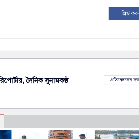
প্রিন্ট কর
রিপোর্টার, দৈনিক সুনামকণ্ঠ
প্রতিবেদকের স