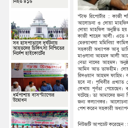
নিহত ৪১৬
স্টাফ রিপোর্টার :: কাজী
আলোচনা ও দোয়া মাহফিল অন
দোয়া মাহফিল অনুষ্ঠিত হয়। 
কাজী শাহেদ আলী। এতে বক্ত
মেরুয়াখলা মমিনিয়া কামিল
সব হাসপাতালে দুর্ঘটনায়
আহতদের চিকিৎসা নিশ্চিতের
সহকারী অধ্যাপক আবু তাহি
নির্দেশ হাইকোর্টের
মাওলানা আহমদ আলী আনোয়
নেতা নাদের আহমদ। অনুষ্ঠ
আমিন আত তাফহীম। দোয়া 
রিদওয়ান আহমদ ফাহিম। বক
হবে না। পৃথিবীর প্রখ্য
লেখায় পূর্ণতা পেয়েছেন। ব
ধর্মপাশায় বাসস্ট্যান্ডের
ঘটেছে। তা আমাদের জন্য শি
উদ্বোধন
জন্য কল্যাণকর। আলোচনা 
পেশ করেন সহকারী অধ্যাপ
নিউজটি আপডেট করেছেন 