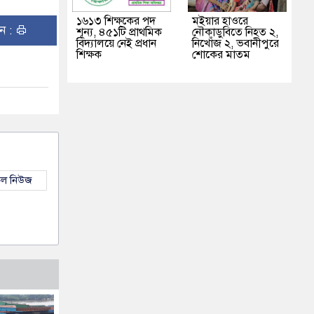
১৬১৩ শিক্ষকের পদ
মইয়ার হাওরে
ুন :
শূন্য, ৪৫১টি প্রাথমিক
নৌকাডুবিতে নিহত ২,
বিদ্যালয়ে নেই প্রধান
নিখোঁজ ২, ভবানীপুরে
শিক্ষক
শোকের মাতম
কল নিউজ