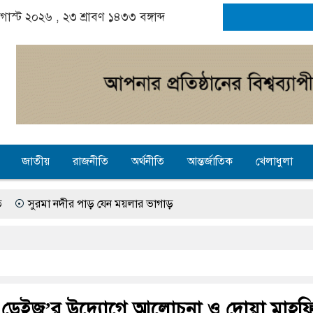
গাস্ট ২০২৬ ,
২৩ শ্রাবণ ১৪৩৩
বঙ্গাব্দ
জাতীয়
রাজনীতি
অর্থনীতি
আন্তর্জাতিক
খেলাধুলা
নদীর পাড় যেন ময়লার ভাগাড়
াবে অনিশ্চয়তায় হাওরের শত শত শিক্ষার্থীর ভবিষ্যৎ, স্বপ্ন থামে মাধ্যমিকে
ঞ্জে গ্যাস সংকট চুলা জ্বলে না, পাম্পে দীর্ঘ লাইন
ে তৎপরতা চালানোর মুরোদ আওয়ামী লীগের নেই : স্বরাষ্ট্রমন্ত্রী
 ডেইজ’র উদ্যোগে আলোচনা ও দোয়া মাহফ