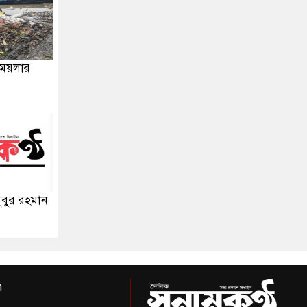
 ময়লার
ুবুর রহমান
m