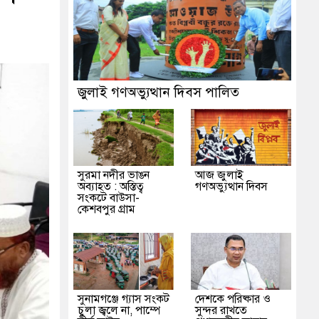
জুলাই গণঅভ্যুত্থান দিবস পালিত
সুরমা নদীর ভাঙন
আজ জুলাই
অব্যাহত : অস্তিত্ব
গণঅভ্যুত্থান দিবস
সংকটে বাউসা-
কেশবপুর গ্রাম
সুনামগঞ্জে গ্যাস সংকট
দেশকে পরিষ্কার ও
চুলা জ্বলে না, পাম্পে
সুন্দর রাখতে