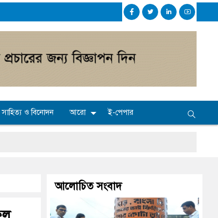
সাহিত্য ও বিনোদন
আরো
ই-পেপার
ই
আলোচিত সংবাদ
িল