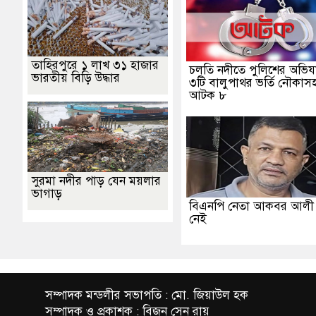
তাহিরপুরে ১ লাখ ৩১ হাজার
চলতি নদীতে পুলিশের অভিযা
ভারতীয় বিড়ি উদ্ধার
৩টি বালুপাথর ভর্তি নৌকাস
আটক ৮
সুরমা নদীর পাড় যেন ময়লার
ভাগাড়
বিএনপি নেতা আকবর আল
নেই
সম্পাদক মন্ডলীর সভাপতি : মো. জিয়াউল হক
সম্পাদক ও প্রকাশক : বিজন সেন রায়