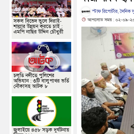
ের, পলিন, রিপন-দীপঙ্করসহ ৪৮ জন আসামি
পূবালী ব্যাংকের ইলেক্ট্রনিক বুথ
স্টাফ রিপোর্টার, দৈনিক স
র দাবি
হাওরে স্কুলযাত্রায় জীবনের ঝুঁকি, নিরাপদ নৌযান এখনো অধরা
আপলোড সময় : ০২-০৯-২০২৫
সকল বিভেদ ভুলে দিরাই-
শাল্লার উন্নয়ন করতে চাই :
, ভবানীপুরে শোকের মাতম
জামালগঞ্জে হামলার অভিযোগে সংবাদ সম্মেলন, ন
এমপি নাছির উদ্দিন চৌধুরী
চলতি নদীতে পুলিশের
অভিযান : ৩টি বালুপাথর ভর্তি
নৌকাসহ আটক ৮
জুলাইয়ে ৪৫৮ সড়ক দুর্ঘটনায়