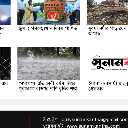
ন :
জুলাই গণঅভ্যুত্থান দিবস পালিত
সুরমা নদীর পাড় যেন
হ
ভাগাড়
ী আর
মেঘালয়ে অতি ভারী বর্ষণ, উত্তর-
ইয়াবা ব্যবসায়ী মাহব
পূর্বাঞ্চলে বাড়ছে পানি বৃদ্ধির শঙ্কা
গ্রেফতার
ই-মেইল :
dailysunamkantha@gmail.co
ওয়েবসাইট : www.sunamkantha.com