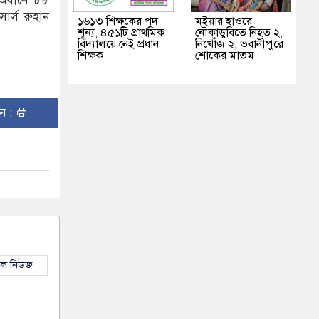
র অধীনে ৮৮
ার্স রুহান
১৬১৩ শিক্ষকের পদ
মইয়ার হাওরে
শূন্য, ৪৫১টি প্রাথমিক
নৌকাডুবিতে নিহত ২,
বিদ্যালয়ে নেই প্রধান
নিখোঁজ ২, ভবানীপুরে
শিক্ষক
শোকের মাতম
ুন :
কল নিউজ