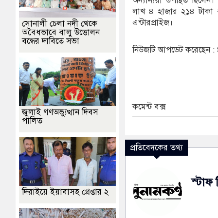
অন্যান্যরা উপস্থিত ছিলেন
লাখ ৪ হাজার ২১৪ টাকা ব্
এন্টারপ্রাইজ।
সোনালী চেলা নদী থেকে
অবৈধভাবে বালু উত্তোলন
বন্ধের দাবিতে সভা
নিউজটি আপডেট করেছেন 
কমেন্ট বক্স
জুলাই গণঅভ্যুত্থান দিবস
পালিত
প্রতিবেদকের তথ্য
স্টাফ 
দিরাইয়ে ইয়াবাসহ গ্রেপ্তার ২