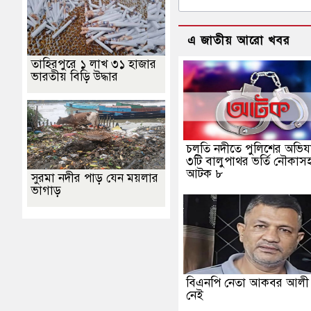
এ জাতীয় আরো খবর
তাহিরপুরে ১ লাখ ৩১ হাজার
ভারতীয় বিড়ি উদ্ধার
চলতি নদীতে পুলিশের অভিযা
৩টি বালুপাথর ভর্তি নৌকাস
আটক ৮
সুরমা নদীর পাড় যেন ময়লার
ভাগাড়
বিএনপি নেতা আকবর আল
নেই