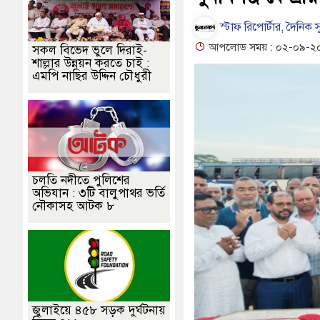
ের, পলিন, রিপন-দীপঙ্করসহ ৪৮ জন আসামি
পূবালী ব্যাংকের ইলেক্ট্রনিক বুথ 
স্টাফ রিপোর্টার, দৈনিক স
 দাবি
হাওরে স্কুলযাত্রায় জীবনের ঝুঁকি, নিরাপদ নৌযান এখনো অধরা
আপলোড সময় : ০২-০৯-২০২৫
সকল বিভেদ ভুলে দিরাই-
শাল্লার উন্নয়ন করতে চাই :
, ভবানীপুরে শোকের মাতম
জামালগঞ্জে হামলার অভিযোগে সংবাদ সম্মেলন, নি
এমপি নাছির উদ্দিন চৌধুরী
চলতি নদীতে পুলিশের
অভিযান : ৩টি বালুপাথর ভর্তি
নৌকাসহ আটক ৮
জুলাইয়ে ৪৫৮ সড়ক দুর্ঘটনায়