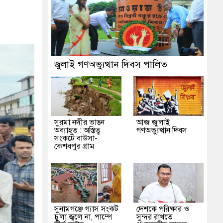
জুলাই গণঅভ্যুত্থান দিবস পালিত
সুরমা নদীর ভাঙন
আজ জুলাই
অব্যাহত : অস্তিত্ব
গণঅভ্যুত্থান দিবস
সংকটে বাউসা-
কেশবপুর গ্রাম
সুনামগঞ্জে গ্যাস সংকট
দেশকে পরিষ্কার ও
চুলা জ্বলে না, পাম্পে
সুন্দর রাখতে