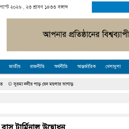
গাস্ট ২০২৬ ,
২৩ শ্রাবণ ১৪৩৩
বঙ্গাব্দ
জাতীয়
রাজনীতি
অর্থনীতি
আন্তর্জাতিক
খেলাধুলা
নদীর পাড় যেন ময়লার ভাগাড়
বে অনিশ্চয়তায় হাওরের শত শত শিক্ষার্থীর ভবিষ্যৎ, স্বপ্ন থামে মাধ্যমিকেই
্জে গ্যাস সংকট চুলা জ্বলে না, পাম্পে দীর্ঘ লাইন
 তৎপরতা চালানোর মুরোদ আওয়ামী লীগের নেই : স্বরাষ্ট্রমন্ত্রী
ীয় বাস টার্মিনাল উদ্বোধন