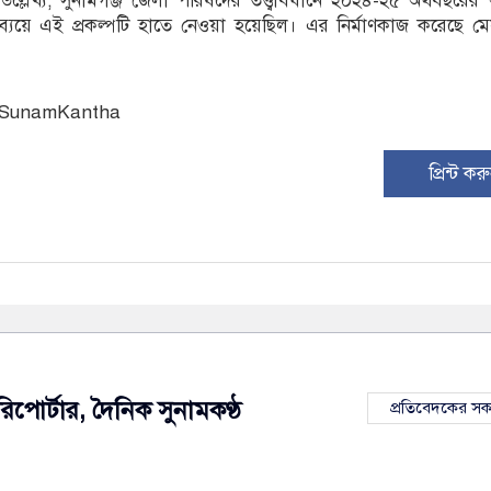
। উল্লেখ্য, সুনামগঞ্জ জেলা পরিষদের তত্ত্বাবধানে ২০২৪-২৫ অর্থবছরে
যয়ে এই প্রকল্পটি হাতে নেওয়া হয়েছিল। এর নির্মাণকাজ করেছে মেস
: SunamKantha
প্রিন্ট কর
রিপোর্টার, দৈনিক সুনামকণ্ঠ
প্রতিবেদকের স