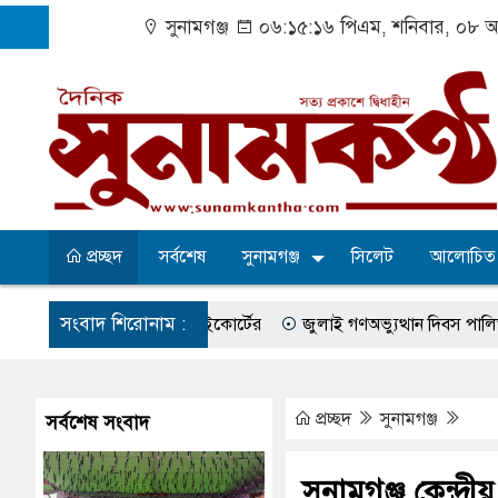
সুনামগঞ্জ
০৬:১৫:১৭ পিএম
, শনিবার, ০৮ অ
প্রচ্ছদ
সর্বশেষ
সুনামগঞ্জ
সিলেট
আলোচিত
সংবাদ শিরোনাম :
িতের নির্দেশ হাইকোর্টের
জুলাই গণঅভ্যুত্থান দিবস পালিত
সুরমা 
সা-কেশবপুর গ্রাম
বেহাল সড়কে ঝুঁকি নিয়ে চলাচল
একটি কলেজের অভা
ষের সব অভিযোগ প্রত্যাখ্যান
আজ জুলাই গণঅভ্যুত্থান দিবস
সুনামগঞ
প্রচ্ছদ
সুনামগঞ্জ
সর্বশেষ সংবাদ
 উপজেলা পরিষদের সম্প্রসারিত প্রশাসনিক ভবনের উদ্বোধন
৫ আগস্ট ঘিরে
সুনামগঞ্জ কেন্দ্র