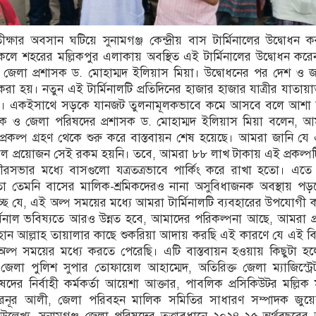
প্রতীক্ষার অবসান ঘটিয়ে সুনামগঞ্জ কেন্দ্রীয় বাস টার্মিনালের উদ্বোধন
কেলে শহরের মল্লিকপুর এলাকায় অবস্থিত এই টার্মিনালের উদ্বোধন করেন
জেলা প্রশাসক ড. মোহাম্মদ ইলিয়াস মিয়া। উদ্বোধনের পর দেশ ও জ
া হয়। নতুন এই টার্মিনালটি প্রতিদিনের হাজার হাজার যাত্রীর যাত
 একইসাথে সড়কে যানজট তুলনামূলকভাবে কমে আসবে বলে আশা ক
সক ও জেলা পরিষদের প্রশাসক ড. মোহাম্মদ ইলিয়াস মিয়া বলেন, আম
্রকল্প গ্রহণ থেকে শুরু করে বাস্তবায়ন শেষ হয়েছে। আমরা জানি য
িনাল প্রয়োজন সেই রকম হয়নি। তবে, আমরা ৮৮ লাখ টাকায় এই প্রকল্পটি
পৌরসভার মধ্যে বাসগুলো যত্রতত্রভাবে পার্কিং করে রাখা হতো। এত
ো তেমনি বাসের মালিক-শ্রমিকদেরও নানা অসুবিধাজনক অবস্থায় পড়
ছে যে, এই অল্প সময়ের মধ্যে আমরা টার্মিনালটি ব্যবহারের উপযোগী 
িনাল ভবিষ্যতে আরও উন্নত হবে, আমাদের পরিকল্পনা আছে, আমরা প্রস্
ান আল্লাহ তায়ালার কাছে শুকরিয়া আদায় করছি এই কারণে যে এই ব
অল্প সময়ের মধ্যে করতে পেরেছি। এটি বাস্তবায়ন হওয়ায় কিছুটা হলে
 জেলা পুলিশ সুপার তোফায়েল আহাম্মেদ, অতিরিক্ত জেলা ম্যাজিস্ট্রে
ের নির্বাহী কর্মকর্তা আয়েশা আক্তার, পাবলিক প্রসিকিউটর মল্লিক 
েনূর আলী, জেলা পরিবহন মালিক সমিতির সাধারণ সম্পাদক জুয়