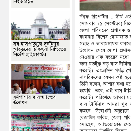
নিহত ৪১৬
স্টাফ রিপোর্টার :: দীর্ঘ 
সোমবার (১ সেপ্টেম্বর) বি
জেলা পরিষদের প্রশাসক ও 
কামনায় বিশেষ মোনাজাত কর
সহজ ও আরামদায়ক করবে।
সব হাসপাতালে দুর্ঘটনায়
আহতদের চিকিৎসা নিশ্চিতের
উদ্বোধন শেষে জেলা প্রশা
নির্দেশ হাইকোর্টের
নেওয়ার এক বছরের মধ্যে প
জন্য যতটুকু বড় বাস টার্ম
করেছি। এতোদিন পর্যন্ত 
নাগরিকদের যেমন কষ্ট হত
তিনি বলেন, আশার কথা হচ্
হয়েছি। তবে, এই বাস টার্ম
ধর্মপাশায় বাসস্ট্যান্ডের
করেছি। পরিশেষে আমরা মহ
উদ্বোধন
বাস টার্মিনাল আমরা খুব 
কমবে। উদ্বোধনী অনুষ্ঠানে
রেজাউল করিম, জেলা পরিষদ
সোহেল, অ্যাডভোকেট শের