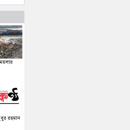
 ময়লার
ুবুর রহমান