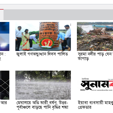
ন :
জুলাই গণঅভ্যুত্থান দিবস পালিত
সুরমা নদীর পাড় যেন
হ
ভাগাড়
ী আর
মেঘালয়ে অতি ভারী বর্ষণ, উত্তর-
ইয়াবা ব্যবসায়ী মাহব
পূর্বাঞ্চলে বাড়ছে পানি বৃদ্ধির শঙ্কা
গ্রেফতার