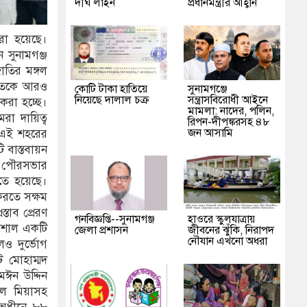
দীর্ঘ লাইন
প্রধানমন্ত্রীর আহ্বান
 করা হয়েছে।
 সুনামগঞ্জ
াতির মঙ্গল
ায়াতকে আরও
কোটি টাকা হাতিয়ে
‎সুনামগঞ্জে
নিয়েছে দালাল চক্র
সন্ত্রাসবিরোধী আইনে
রা হচ্ছে।
মামলা: নাদের, পলিন,
রা দায়িত্ব
রিপন-দীপঙ্করসহ ৪৮
জন আসামি
ে এই শহরের
 বাস্তবায়ন
ে পৌরসভার
তে হয়েছে।
করতে সক্ষম
তাব প্রেরণ
গনবিজ্ঞপ্তি--সুনামগঞ্জ
হাওরে স্কুলযাত্রায়
িশাল একটি
জেলা প্রশাসন
জীবনের ঝুঁকি, নিরাপদ
নৌযান এখনো অধরা
ও দুর্ভোগ
ট মোহাম্মদ
মঈন উদ্দিন
েল মিয়াসহ