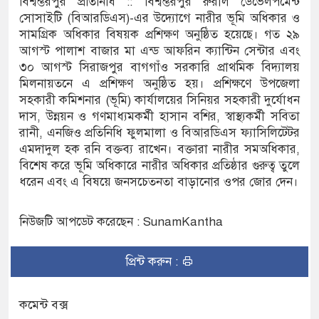
বিশ্বম্ভরপুর প্রতিনিধি :: বিশ্বম্ভরপুর রুরাল ডেভেলপমেন্ট
সোসাইটি (বিআরডিএস)-এর উদ্যোগে নারীর ভূমি অধিকার ও
িকেই
সামগ্রিক অধিকার বিষয়ক প্রশিক্ষণ অনুষ্ঠিত হয়েছে। গত ২৯
আগস্ট পালাশ বাজার মা এন্ড আফরিন ক্যান্টিন সেন্টার এবং
রফিকুল ইসলামের প্রতিপক্ষের সব অভিযোগ
৩০ আগস্ট সিরাজপুর বাগগাঁও সরকারি প্রাথমিক বিদ্যালয়
মিলনায়তনে এ প্রশিক্ষণ অনুষ্ঠিত হয়। প্রশিক্ষণে উপজেলা
সহকারী কমিশনার (ভূমি) কার্যালয়ের সিনিয়র সহকারী দুর্যোধন
দাস, উন্নয়ন ও গণমাধ্যমকর্মী হাসান বশির, স্বাস্থ্যকর্মী সবিতা
ন দিবস
রানী, এনজিও প্রতিনিধি ফুলমালা ও বিআরডিএস ফ্যাসিলিটেটর
লা জ্বলে না, পাম্পে দীর্ঘ লাইন
এমদাদুল হক রনি বক্তব্য রাখেন। বক্তারা নারীর সমঅধিকার,
বিশেষ করে ভূমি অধিকারে নারীর অধিকার প্রতিষ্ঠার গুরুত্ব তুলে
ছে দালাল চক্র
ধরেন এবং এ বিষয়ে জনসচেতনতা বাড়ানোর ওপর জোর দেন।
্প্রসারিত প্রশাসনিক ভবনের উদ্বোধন
নিউজটি আপডেট করেছেন : SunamKantha
 চালানোর মুরোদ আওয়ামী লীগের নেই :
প্রিন্ট করুন :
োধী আইনে মামলা: নাদের, পলিন, রিপন-
কমেন্ট বক্স