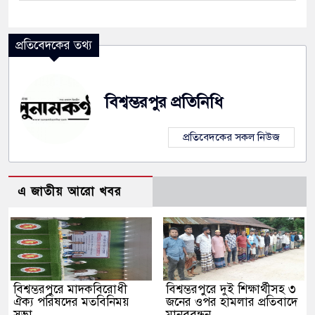
নিক বুথ ও সেল্ফ সার্ভিস সেন্টারের উদ্বোধন
প্রতিবেদকের তথ্য
েলা প্রশাসন
বিশ্বম্ভরপুর প্রতিনিধি
প্রতিবেদকের সকল নিউজ
এ জাতীয় আরো খবর
বিশ্বম্ভরপুরে মাদকবিরোধী
বিশ্বম্ভরপুরে দুই শিক্ষার্থীসহ ৩
ঐক্য পরিষদের মতবিনিময়
জনের ওপর হামলার প্রতিবাদে
সভা
মানববন্ধন