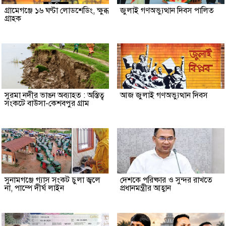
গ্রামেগঞ্জে ১৬ ঘণ্টা লোডশেডিং, ক্ষুব্ধ
জুলাই গণঅভ্যুত্থান দিবস পালিত
গ্রাহক
সুরমা নদীর ভাঙন অব্যাহত : অস্তিত্ব
আজ জুলাই গণঅভ্যুত্থান দিবস
সংকটে বাউসা-কেশবপুর গ্রাম
সুনামগঞ্জে গ্যাস সংকট চুলা জ্বলে
দেশকে পরিষ্কার ও সুন্দর রাখতে
না, পাম্পে দীর্ঘ লাইন
প্রধানমন্ত্রীর আহ্বান