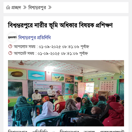
নে পাঠদান
প্রচ্ছদ
বিশ্বম্ভরপুর
য় দিরাই-শাল্লার উন্নয়ন করতে চাই : এমপি
বিশ্বম্ভরপুরে নারীর ভূমি অধিকার বিষয়ক প্রশিক্ষণ
বিশ্বম্ভরপুর প্রতিনিধি
েডিং, ক্ষুব্ধ গ্রাহক
আপলোড সময় : ০১-০৯-২০২৫ ০৮:৪১:০৬ পূর্বাহ্ন
আপডেট সময় : ০১-০৯-২০২৫ ০৮:৪১:০৬ পূর্বাহ্ন
 আহতদের চিকিৎসা নিশ্চিতের নির্দেশ
বস পালিত
য়লার ভাগাড়
ত : অস্তিত্ব সংকটে বাউসা-কেশবপুর গ্রাম
ে চলাচল
িশ্চয়তায় হাওরের শত শত শিক্ষার্থীর