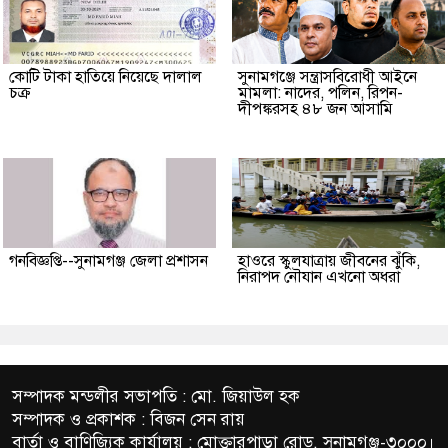
কোটি টাকা হাতিয়ে নিয়েছে দালাল
‎সুনামগঞ্জে সন্ত্রাসবিরোধী আইনে
চক্র
মামলা: নাদের, পলিন, রিপন-
দীপঙ্করসহ ৪৮ জন আসামি
গনবিজ্ঞপ্তি--সুনামগঞ্জ জেলা প্রশাসন
হাওরে স্কুলযাত্রায় জীবনের ঝুঁকি,
নিরাপদ নৌযান এখনো অধরা
সম্পাদক মন্ডলীর সভাপতি : মো. জিয়াউল হক
সম্পাদক ও প্রকাশক : বিজন সেন রায়
বার্তা ও বাণিজ্যিক কার্যালয় : মোক্তারপাড়া রোড, সুনামগঞ্জ-৩০০০।