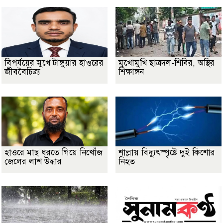
বিপর্যয়ের মুখে টাঙ্গুয়ার হাওরের
মুখোমুখি ছাত্রদল-শিবির, অস্থির
জীববৈচিত্র্য
শিক্ষাঙ্গন
হাওরে মাছ ধরতে গিয়ে নিখোঁজ
শাল্লায় বিদ্যুৎস্পৃষ্টে দুই কিশোর
জেলের লাশ উদ্ধার
নিহত