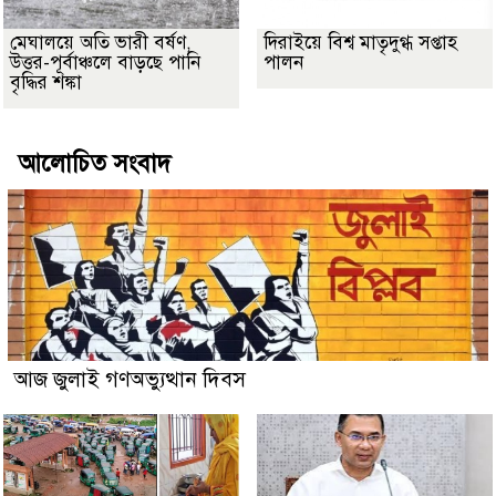
মেঘালয়ে অতি ভারী বর্ষণ,
দিরাইয়ে বিশ্ব মাতৃদুগ্ধ সপ্তাহ
উত্তর-পূর্বাঞ্চলে বাড়ছে পানি
পালন
বৃদ্ধির শঙ্কা
আলোচিত সংবাদ
আজ জুলাই গণঅভ্যুত্থান দিবস