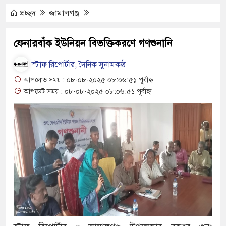
ভবিষ্যৎ, স্বপ্ন থামে মাধ্যমিকেই
প্রচ্ছদ
জামালগঞ্জ
পাল্টা সংবাদ সম্মেলন রফিকুল
ফেনারবাঁক ইউনিয়ন বিভক্তিকরণে গণশুনানি
প্রত্যাখ্যান
স্টাফ রিপোর্টার, দৈনিক সুনামকণ্ঠ
আজ জুলাই গণঅভ্যুত্থান দিবস
আপলোড সময় : ০৮-০৮-২০২৫ ০৮:০৬:৫১ পূর্বাহ্ন
আপডেট সময় : ০৮-০৮-২০২৫ ০৮:০৬:৫১ পূর্বাহ্ন
সুনামগঞ্জে গ্যাস সংকট চুলা জ্বল
কোটি টাকা হাতিয়ে নিয়েছে দালা
সদর উপজেলা পরিষদের সম্প্রসা
৫ আগস্ট ঘিরে তৎপরতা চালান
স্বরাষ্ট্রমন্ত্রী
‎সুনামগঞ্জে সন্ত্রাসবিরোধী আইন
দীপঙ্করসহ ৪৮ জন আসামি