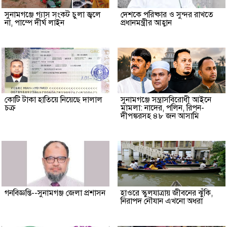
সুনামগঞ্জে গ্যাস সংকট চুলা জ্বলে
দেশকে পরিষ্কার ও সুন্দর রাখতে
না, পাম্পে দীর্ঘ লাইন
প্রধানমন্ত্রীর আহ্বান
কোটি টাকা হাতিয়ে নিয়েছে দালাল
‎সুনামগঞ্জে সন্ত্রাসবিরোধী আইনে
চক্র
মামলা: নাদের, পলিন, রিপন-
দীপঙ্করসহ ৪৮ জন আসামি
গনবিজ্ঞপ্তি--সুনামগঞ্জ জেলা প্রশাসন
হাওরে স্কুলযাত্রায় জীবনের ঝুঁকি,
নিরাপদ নৌযান এখনো অধরা