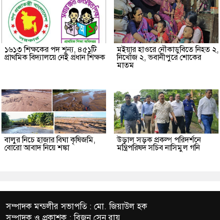
১৬১৩ শিক্ষকের পদ শূন্য, ৪৫১টি
মইয়ার হাওরে নৌকাডুবিতে নিহত ২,
প্রাথমিক বিদ্যালয়ে নেই প্রধান শিক্ষক
নিখোঁজ ২, ভবানীপুরে শোকের
মাতম
বালুর নিচে হাজার বিঘা কৃষিজমি,
উড়াল সড়ক প্রকল্প পরিদর্শনে
বোরো আবাদ নিয়ে শঙ্কা
মন্ত্রিপরিষদ সচিব নাসিমুল গনি
সম্পাদক মন্ডলীর সভাপতি : মো. জিয়াউল হক
সম্পাদক ও প্রকাশক : বিজন সেন রায়