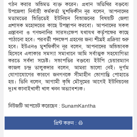
বালুর নিচে হাজার বিঘা কৃষিজমি
গঠন করার অভিমত ব্যক্ত করেন। প্রধান অতিথির বক্তব্যে
উপজেলা নির্বাহী কর্মকর্তা মুশফিকীন নূর বলেন, আপনাদের
হবিগঞ্জে সারজিস ও নাসীরুদ্দীন
মতামতের ভিত্তিতেই ইউনিয়ন বিভাজনের বিষয়টি জেলা
প্রশাসক মহোদয়ের কাছে উপস্থাপন করবো। আপনাদের সকল
সরকার নৈতিক দিক থেকে দেশ পর
প্রস্তাবনা ও গণশুনানির সারসংক্ষেপ যথাযথ কর্তৃপক্ষের কাছে
পাঠানো হবে। পরবর্তী পদক্ষেপ গ্রহণের জন্য শীঘ্রই প্রক্রিয়া শুরু
জামায়াত আমির
হবে। ইউএনও মুশফিকীন নূর বলেন, আপনাদের অভিভাবক
হিসেবে এলাকার সমস্যা সমাধানে আমি সর্বাত্মক সহযোগিতা
একটি মহল সচেতনভাবে ধর্মের নাম
করতে সর্বদা সচেষ্ট। সভাপতির বক্তব্যে ইউপি চেয়ারম্যান
ফখরুল
কাজল চন্দ্র তালুকদার বলেন, আমরা ভালো নেই। দুর্গম
যোগাযোগের কারণে জনগণকে সীমাহীন ভোগান্তি পোহাতে
হয়। তিনি বলেন, আগামী কৃষি মৌসুমের আগেই ইউনিয়নের
দুঃখ কানাইখালী খাল খনন অত্যাবশ্যক।
নিউজটি আপডেট করেছেন : SunamKantha
প্রিন্ট করুন :