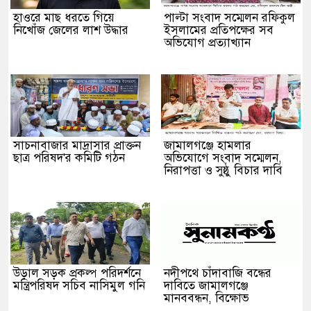
হাওরে মাছ ধরতে গিয়ে
পাল্টা সংবাদ সম্মেলন রফিকুল
নিখোঁজ জেলের লাশ উদ্ধার
ইসলামের প্রতিপক্ষের সব
অভিযোগ প্রত্যাখ্যান
সাচনাবাজার মাদ্রাসার প্রাক্তন
জামালগঞ্জে হামলার
ছাত্র পরিষদ'র কমিটি গঠন
অভিযোগে সংবাদ সম্মেলন,
নিরাপত্তা ও সুষ্ঠু বিচার দাবি
উড়াল সড়ক প্রকল্প পরিদর্শনে
নদীপথে চাঁদাবাজি বন্ধের
মন্ত্রিপরিষদ সচিব নাসিমুল গনি
দাবিতে জামালগঞ্জে
মানববন্ধন, বিক্ষোভ