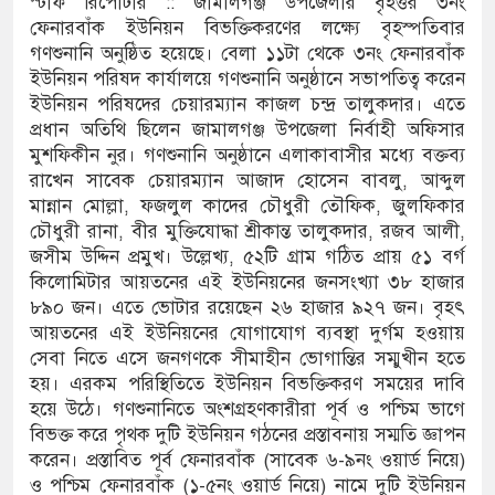
স্টাফ রিপোর্টার :: জামালগঞ্জ উপজেলার বৃহত্তর ৩নং
ফেনারবাঁক ইউনিয়ন বিভক্তিকরণের লক্ষ্যে বৃহস্পতিবার
পূবালী ব্যাংকের ইলেক্ট্রনিক বুথ 
গণশুনানি অনুষ্ঠিত হয়েছে। বেলা ১১টা থেকে ৩নং ফেনারবাঁক
ইউনিয়ন পরিষদ কার্যালয়ে গণশুনানি অনুষ্ঠানে সভাপতিত্ব করেন
গনবিজ্ঞপ্তি--সুনামগঞ্জ জেলা প্রশ
ইউনিয়ন পরিষদের চেয়ারম্যান কাজল চন্দ্র তালুকদার। এতে
প্রধান অতিথি ছিলেন জামালগঞ্জ উপজেলা নির্বাহী অফিসার
পৈতৃক সম্পত্তির রেকর্ড সংশোধন 
মুশফিকীন নুর। গণশুনানি অনুষ্ঠানে এলাকাবাসীর মধ্যে বক্তব্য
রাখেন সাবেক চেয়ারম্যান আজাদ হোসেন বাবলু, আব্দুল
হাওরে স্কুলযাত্রায় জীবনের ঝুঁ
মান্নান মোল্লা, ফজলুল কাদের চৌধুরী তৌফিক, জুলফিকার
১৬১৩ শিক্ষকের পদ শূন্য, ৪৫১টি 
চৌধুরী রানা, বীর মুক্তিযোদ্ধা শ্রীকান্ত তালুকদার, রজব আলী,
জসীম উদ্দিন প্রমুখ। উল্লেখ্য, ৫২টি গ্রাম গঠিত প্রায় ৫১ বর্গ
শিক্ষক
কিলোমিটার আয়তনের এই ইউনিয়নের জনসংখ্যা ৩৮ হাজার
৮৯০ জন। এতে ভোটার রয়েছেন ২৬ হাজার ৯২৭ জন। বৃহৎ
মইয়ার হাওরে নৌকাডুবিতে নিহ
আয়তনের এই ইউনিয়নের যোগাযোগ ব্যবস্থা দুর্গম হওয়ায়
সেবা নিতে এসে জনগণকে সীমাহীন ভোগান্তির সম্মুখীন হতে
মাতম
হয়। এরকম পরিস্থিতিতে ইউনিয়ন বিভক্তিকরণ সময়ের দাবি
হয়ে উঠে। গণশুনানিতে অংশগ্রহণকারীরা পূর্ব ও পশ্চিম ভাগে
জামালগঞ্জে হামলার অভিযোগে সংব
বিভক্ত করে পৃথক দুটি ইউনিয়ন গঠনের প্রস্তাবনায় সম্মতি জ্ঞাপন
করেন। প্রস্তাবিত পূর্ব ফেনারবাঁক (সাবেক ৬-৯নং ওয়ার্ড নিয়ে)
বিচার দাবি
ও পশ্চিম ফেনারবাঁক (১-৫নং ওয়ার্ড নিয়ে) নামে দুটি ইউনিয়ন