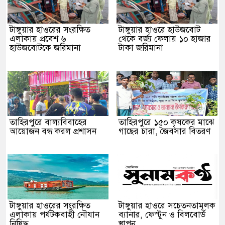
টাঙ্গুয়ার হাওরের সংরক্ষিত
টাঙ্গুয়ার হাওরে হাউজবোট
এলাকায় প্রবেশ ৬
থেকে বর্জ্য ফেলায় ১০ হাজার
হাউজবোটকে জরিমানা
টাকা জরিমানা
তাহিরপুরে বাল্যবিবাহের
তাহিরপুরে ১৫০ কৃষকের মাঝে
আয়োজন বন্ধ করল প্রশাসন
গাছের চারা, জৈবসার বিতরণ
টাঙ্গুয়ার হাওরের সংরক্ষিত
টাঙ্গুয়ার হাওরে সচেতনতামূলক
এলাকায় পর্যটকবাহী নৌযান
ব্যানার, ফেস্টুন ও বিলবোর্ড
নিষিদ্ধ
স্থাপন