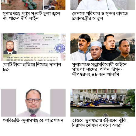
সুনামগঞ্জে গ্যাস সংকট চুলা জ্বলে
দেশকে পরিষ্কার ও সুন্দর রাখতে
না, পাম্পে দীর্ঘ লাইন
প্রধানমন্ত্রীর আহ্বান
কোটি টাকা হাতিয়ে নিয়েছে দালাল
‎সুনামগঞ্জে সন্ত্রাসবিরোধী আইনে
চক্র
মামলা: নাদের, পলিন, রিপন-
দীপঙ্করসহ ৪৮ জন আসামি
গনবিজ্ঞপ্তি--সুনামগঞ্জ জেলা প্রশাসন
হাওরে স্কুলযাত্রায় জীবনের ঝুঁকি,
নিরাপদ নৌযান এখনো অধরা