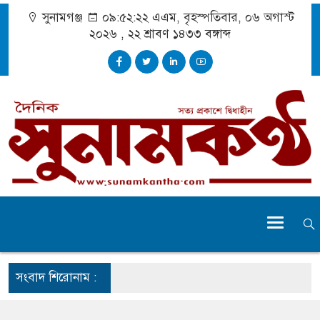
সুনামগঞ্জ
০৯:৫২:২৩ এএম
, বৃহস্পতিবার, ০৬ অগাস্ট
২০২৬ ,
২২ শ্রাবণ ১৪৩৩
বঙ্গাব্দ
সংবাদ শিরোনাম :
 ঝুঁকি নিয়ে চলাচল
র অভাবে অনিশ্চয়তায় হাওরের শত শত শিক্ষার্থীর