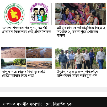
১৬১৩ শিক্ষকের পদ শূন্য, ৪৫১টি
মইয়ার হাওরে নৌকাডুবিতে নিহত ২,
প্রাথমিক বিদ্যালয়ে নেই প্রধান শিক্ষক
নিখোঁজ ২, ভবানীপুরে শোকের
মাতম
বালুর নিচে হাজার বিঘা কৃষিজমি,
উড়াল সড়ক প্রকল্প পরিদর্শনে
বোরো আবাদ নিয়ে শঙ্কা
মন্ত্রিপরিষদ সচিব নাসিমুল গনি
সম্পাদক মন্ডলীর সভাপতি : মো. জিয়াউল হক