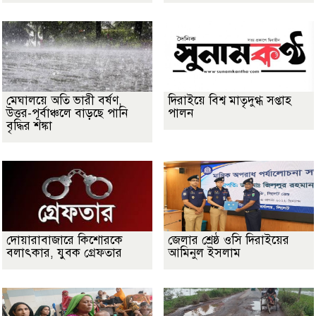
মেঘালয়ে অতি ভারী বর্ষণ,
দিরাইয়ে বিশ্ব মাতৃদুগ্ধ সপ্তাহ
উত্তর-পূর্বাঞ্চলে বাড়ছে পানি
পালন
বৃদ্ধির শঙ্কা
দোয়ারাবাজারে কিশোরকে
জেলার শ্রেষ্ঠ ওসি দিরাইয়ের
বলাৎকার, যুবক গ্রেফতার
আমিনুল ইসলাম