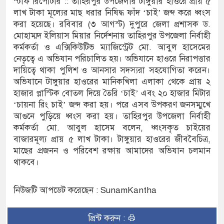
স্টাফ রিপোর্টার :: তাহিরপুর উপজেলার টাঙ্গুয়ার হাওরে প্রায় ৫
লাখ টাকা মূল্যের মাছ ধরার নিষিদ্ধ ফাঁদ ‘চাই’ জব্দ করে ধ্বংস
ের ইলেক্ট্রনিক বুথ ও সেল্ফ সার্ভিস সেন্টারের উদ্বোধন
করা হয়েছে। রবিবার (৩ আগস্ট) দুপুরে জেলা প্রশাসক ড.
মোহাম্মদ ইলিয়াস মিয়ার নির্দেশনায় তাহিরপুর উপজেলা নির্বাহী
-সুনামগঞ্জ জেলা প্রশাসন
কর্মকর্তা ও এক্সিকিউটিভ ম্যাজিস্ট্রেট মো. আবুল হাসেমের
নেতৃত্বে এ অভিযান পরিচালিত হয়। অভিযানে হাওরে নিরাপত্তার
তির রেকর্ড সংশোধন ও স্বত্ব ফেরতের দাবি
দায়িত্বে থাকা পুলিশ ও আনসার সদস্যরা সহযোগিতা করেন।
অভিযানে টাঙ্গুয়ার হাওরের মানিকখিলা এলাকা থেকে প্রায় ২
যাত্রায় জীবনের ঝুঁকি, নিরাপদ নৌযান এখনো অধরা
হাজার প্লাস্টিক বোতল দিয়ে তৈরি ‘চাই’ এবং ২০ হাজার মিটার
র পদ শূন্য, ৪৫১টি প্রাথমিক বিদ্যালয়ে নেই প্রধান
‘চায়না রিং চাই’ জব্দ করা হয়। পরে এসব উপকরণ জনসম্মুখে
আগুনে পুড়িয়ে ধ্বংস করা হয়। তাহিরপুর উপজেলা নির্বাহী
কর্মকর্তা মো. আবুল হাসেম বলেন, ধ্বংসকৃত চাইয়ের
বাজারমূল্য প্রায় ৫ লাখ টাকা। টাঙ্গুয়ার হাওরের জীববৈচিত্র,
ে নৌকাডুবিতে নিহত ২, নিখোঁজ ২, ভবানীপুরে শোকের
মাছের প্রজনন ও পরিবেশ রক্ষায় আমাদের অভিযান চলমান
থাকবে।
ামলার অভিযোগে সংবাদ সম্মেলন, নিরাপত্তা ও সুষ্ঠু
নিউজটি আপডেট করেছেন : SunamKantha
প্রিন্ট করুন :