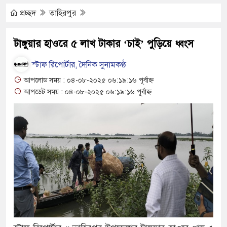
থামে মাধ্যমিকেই
প্রচ্ছদ
তাহিরপুর
দ সম্মেলন রফিকুল ইসলামের প্রতিপক্ষের সব অভিযোগ
টাঙ্গুয়ার হাওরে ৫ লাখ টাকার ‘চাই’ পুড়িয়ে ধ্বংস
স্টাফ রিপোর্টার, দৈনিক সুনামকণ্ঠ
ণঅভ্যুত্থান দিবস
আপলোড সময় : ০৪-০৮-২০২৫ ০৬:১৯:১৬ পূর্বাহ্ন
আপডেট সময় : ০৪-০৮-২০২৫ ০৬:১৯:১৬ পূর্বাহ্ন
্যাস সংকট চুলা জ্বলে না, পাম্পে দীর্ঘ লাইন
াতিয়ে নিয়েছে দালাল চক্র
পরিষদের সম্প্রসারিত প্রশাসনিক ভবনের উদ্বোধন
রে তৎপরতা চালানোর মুরোদ আওয়ামী লীগের নেই :
সন্ত্রাসবিরোধী আইনে মামলা: নাদের, পলিন, রিপন-
 জন আসামি