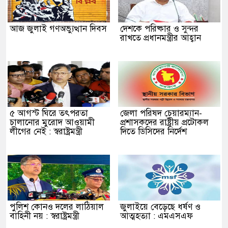
আজ জুলাই গণঅভ্যুত্থান দিবস
দেশকে পরিষ্কার ও সুন্দর
রাখতে প্রধানমন্ত্রীর আহ্বান
৫ আগস্ট ঘিরে তৎপরতা
জেলা পরিষদ চেয়ারম্যান-
চালানোর মুরোদ আওয়ামী
প্রশাসকদের রাষ্ট্রীয় প্রটোকল
লীগের নেই : স্বরাষ্ট্রমন্ত্রী
দিতে ডিসিদের নির্দেশ
পুলিশ কোনও দলের লাঠিয়াল
জুলাইয়ে বেড়েছে ধর্ষণ ও
বাহিনী নয় : স্বরাষ্ট্রমন্ত্রী
আত্মহত্যা : এমএসএফ