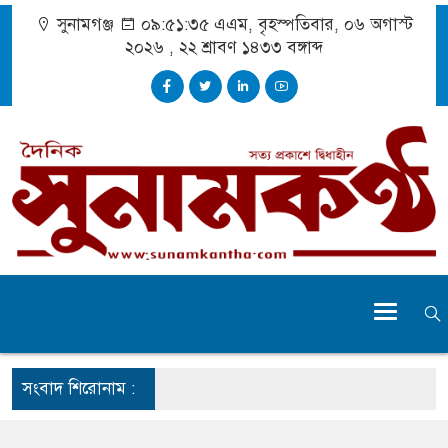
সুনামগঞ্জ
০৯:৫১:৩৫ এএম
, বৃহস্পতিবার, ০৬ অগাস্ট
২০২৬ ,
২২ শ্রাবণ ১৪৩৩
বঙ্গাব্দ
সংবাদ শিরোনাম :
ুঁকি নিয়ে চলাচল
অভাবে অনিশ্চয়তায় হাওরের শত শত শিক্ষার্থীর