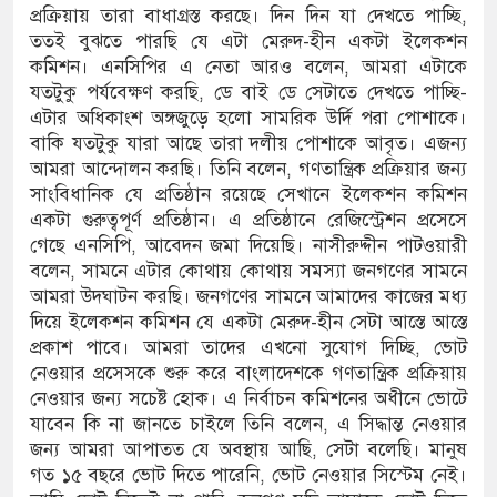
জার বিঘা কৃষিজমি, বোরো আবাদ নিয়ে শঙ্কা
প্রক্রিয়ায় তারা বাধাগ্রস্ত করছে। দিন দিন যা দেখতে পাচ্ছি,
ততই বুঝতে পারছি যে এটা মেরুদ-হীন একটা ইলেকশন
িস ও নাসীরুদ্দীনসহ ১০ জনের বিরুদ্ধে মামলা
কমিশন। এনসিপির এ নেতা আরও বলেন, আমরা এটাকে
যতটুকু পর্যবেক্ষণ করছি, ডে বাই ডে সেটাতে দেখতে পাচ্ছি-
দিক থেকে দেশ পরিচালনার অধিকার হারিয়েছে :
এটার অধিকাংশ অঙ্গজুড়ে হলো সামরিক উর্দি পরা পোশাকে।
বাকি যতটুকু যারা আছে তারা দলীয় পোশাকে আবৃত। এজন্য
আমরা আন্দোলন করছি। তিনি বলেন, গণতান্ত্রিক প্রক্রিয়ার জন্য
সাংবিধানিক যে প্রতিষ্ঠান রয়েছে সেখানে ইলেকশন কমিশন
নভাবে ধর্মের নামে বিভেদ সৃষ্টি করছে : মির্জা
একটা গুরুত্বপূর্ণ প্রতিষ্ঠান। এ প্রতিষ্ঠানে রেজিস্ট্রেশন প্রসেসে
গেছে এনসিপি, আবেদন জমা দিয়েছি। নাসীরুদ্দীন পাটওয়ারী
বলেন, সামনে এটার কোথায় কোথায় সমস্যা জনগণের সামনে
আমরা উদঘাটন করছি। জনগণের সামনে আমাদের কাজের মধ্য
দিয়ে ইলেকশন কমিশন যে একটা মেরুদ-হীন সেটা আস্তে আস্তে
প্রকাশ পাবে। আমরা তাদের এখনো সুযোগ দিচ্ছি, ভোট
নেওয়ার প্রসেসকে শুরু করে বাংলাদেশকে গণতান্ত্রিক প্রক্রিয়ায়
নেওয়ার জন্য সচেষ্ট হোক। এ নির্বাচন কমিশনের অধীনে ভোটে
যাবেন কি না জানতে চাইলে তিনি বলেন, এ সিদ্ধান্ত নেওয়ার
জন্য আমরা আপাতত যে অবস্থায় আছি, সেটা বলেছি। মানুষ
গত ১৫ বছরে ভোট দিতে পারেনি, ভোট নেওয়ার সিস্টেম নেই।