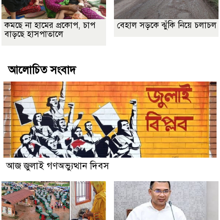
কমছে না হামের প্রকোপ, চাপ
বেহাল সড়কে ঝুঁকি নিয়ে চলাচল
বাড়ছে হাসপাতালে
আলোচিত সংবাদ
আজ জুলাই গণঅভ্যুত্থান দিবস