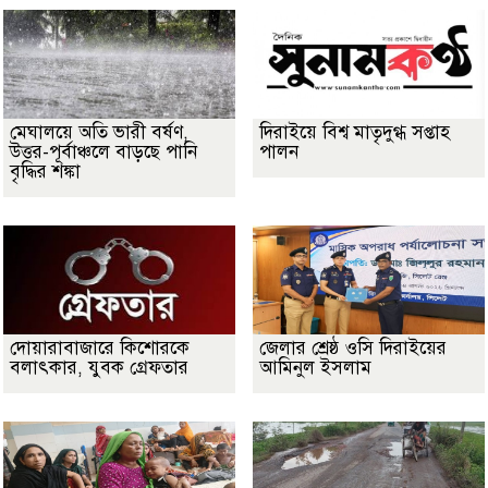
মেঘালয়ে অতি ভারী বর্ষণ,
দিরাইয়ে বিশ্ব মাতৃদুগ্ধ সপ্তাহ
উত্তর-পূর্বাঞ্চলে বাড়ছে পানি
পালন
বৃদ্ধির শঙ্কা
দোয়ারাবাজারে কিশোরকে
জেলার শ্রেষ্ঠ ওসি দিরাইয়ের
বলাৎকার, যুবক গ্রেফতার
আমিনুল ইসলাম