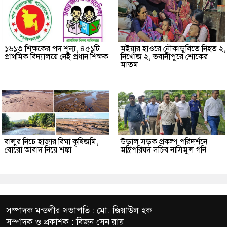
১৬১৩ শিক্ষকের পদ শূন্য, ৪৫১টি
মইয়ার হাওরে নৌকাডুবিতে নিহত ২,
প্রাথমিক বিদ্যালয়ে নেই প্রধান শিক্ষক
নিখোঁজ ২, ভবানীপুরে শোকের
মাতম
বালুর নিচে হাজার বিঘা কৃষিজমি,
উড়াল সড়ক প্রকল্প পরিদর্শনে
বোরো আবাদ নিয়ে শঙ্কা
মন্ত্রিপরিষদ সচিব নাসিমুল গনি
সম্পাদক মন্ডলীর সভাপতি : মো. জিয়াউল হক
সম্পাদক ও প্রকাশক : বিজন সেন রায়