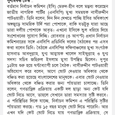
সুনামকণ্ঠ
ডেস্ক
::
বর্তমান নির্বাচন কমিশন (ইসি) মেরুদ-হীন বলে মন্তব্য করেছেন
র ইলেক্ট্রনিক বুথ ও সেল্ফ সার্ভিস সেন্টারের উদ্বোধন
জাতীয় নাগরিক পার্টির (এনসিপি) মুখ্য সমন্বয়ক নাসীরুদ্দীন
পাটওয়ারী। তিনি বলেন, দিন দিন দেখতে পাচ্ছি ইসির অধিকাংশ
ুনামগঞ্জ জেলা প্রশাসন
অঙ্গজুড়ে সামরিক উর্দি পরা পোশাকে, বাকি যতটুকু যারা আছে
তারা দলীয় পোশাকে আবৃত। এখনো ইসিকে ভুল ধরিয়ে দিয়ে
ির রেকর্ড সংশোধন ও স্বত্ব ফেরতের দাবি
সংশোধনের সুযোগ দিচ্ছি। রোববার (৩ আগস্ট) প্রধান নির্বাচন
কমিশনারের সঙ্গে এনসিপি প্রতিনিধি দলের বৈঠকের পর এসব
ত্রায় জীবনের ঝুঁকি, নিরাপদ নৌযান এখনো অধরা
কথা বলেন তিনি। বৈঠকে এনসিপির দক্ষিণাঞ্চলের মুখ্য সংগঠক
 পদ শূন্য, ৪৫১টি প্রাথমিক বিদ্যালয়ে নেই প্রধান
হাসনাত আবদুল্লাহ, যুগ্ম আহ্বায়ক খালেদ সাইফুল্লাহ ও যুগ্ম
সদস্য সচিব জহিরুল ইসলাম মুসা উপস্থিত ছিলেন। দুপুর
১২টায় শুরু হয়ে ঘণ্টাব্যাপী চলে বৈঠক। নাসীরুদ্দীন পাটওয়ারী
অভিযোগ করে বলেন, আগে ভোট দেওয়ার অধিকার থেকে
নৌকাডুবিতে নিহত ২, নিখোঁজ ২, ভবানীপুরে শোকের
বঞ্চিত করা হয়েছে বাংলাদেশের মানুষকে। এবার ভোট নেওয়ার
অধিকার থেকে বঞ্চিত করার জন্য পাঁয়তারা চালাচ্ছে। তিনি
বলেন, গণতান্ত্রিক প্রক্রিয়ায় একটি দল ছাড়া অন্য কেউ যদি
ভোট নিতে আসে, তাহলে সেখানে তারা সমস্যার সৃষ্টি করবে।
মলার অভিযোগে সংবাদ সম্মেলন, নিরাপত্তা ও সুষ্ঠু
এ পরিস্থিতির দিকে যাচ্ছে, নির্বাচন কমিশন এ পরিস্থিতি সৃষ্টির
পাঁয়তারা করছে। গত ১৫ বছর মানুষ ভোট দিতে পারেনি। আর
এখন যদি কেউ ভোট নিতে যায় গণতান্ত্রিক প্রক্রিয়ায়, সে