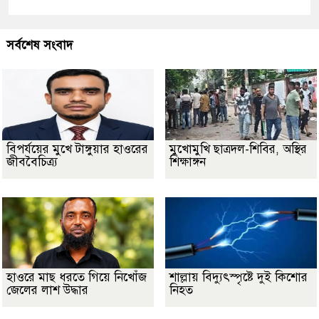
সর্বশেষ সংবাদ
বিপর্যয়ের মুখে টাঙ্গুয়ার হাওরের
মুখোমুখি ছাত্রদল-শিবির, অস্থির
জীববৈচিত্র্য
শিক্ষাঙ্গন
হাওরে মাছ ধরতে গিয়ে নিখোঁজ
শাল্লায় বিদ্যুৎস্পৃষ্টে দুই কিশোর
জেলের লাশ উদ্ধার
নিহত