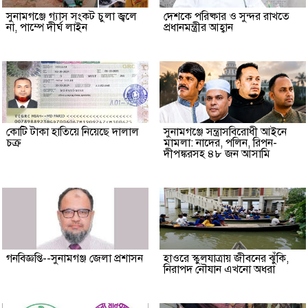
সুনামগঞ্জে গ্যাস সংকট চুলা জ্বলে
দেশকে পরিষ্কার ও সুন্দর রাখতে
না, পাম্পে দীর্ঘ লাইন
প্রধানমন্ত্রীর আহ্বান
কোটি টাকা হাতিয়ে নিয়েছে দালাল
‎সুনামগঞ্জে সন্ত্রাসবিরোধী আইনে
চক্র
মামলা: নাদের, পলিন, রিপন-
দীপঙ্করসহ ৪৮ জন আসামি
গনবিজ্ঞপ্তি--সুনামগঞ্জ জেলা প্রশাসন
হাওরে স্কুলযাত্রায় জীবনের ঝুঁকি,
নিরাপদ নৌযান এখনো অধরা