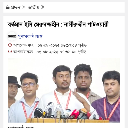
ামে মাধ্যমিকেই
প্রচ্ছদ
জাতীয়
 সম্মেলন রফিকুল ইসলামের প্রতিপক্ষের সব অভিযোগ
বর্তমান ইসি মেরুদন্ডহীন : নাসীরুদ্দীন পাটওয়ারী
সুনামকন্ঠ ডেস্ক
ভ্যুত্থান দিবস
আপলোড সময় : ০৪-০৮-২০২৫ ০৬:১৭:০৪ পূর্বাহ্ন
আপডেট সময় : ০৫-০৮-২০২৫ ০৭:৩৬:৩০ পূর্বাহ্ন
াস সংকট চুলা জ্বলে না, পাম্পে দীর্ঘ লাইন
িয়ে নিয়েছে দালাল চক্র
রিষদের সম্প্রসারিত প্রশাসনিক ভবনের উদ্বোধন
ে তৎপরতা চালানোর মুরোদ আওয়ামী লীগের নেই :
ন্ত্রাসবিরোধী আইনে মামলা: নাদের, পলিন, রিপন-
জন আসামি