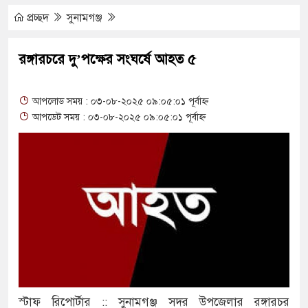
ুত্থান দিবস পালিত
প্রচ্ছদ
সুনামগঞ্জ
পাড় যেন ময়লার ভাগাড়
রঙ্গারচরে দু’পক্ষের সংঘর্ষে আহত ৫
াঙন অব্যাহত : অস্তিত্ব সংকটে বাউসা-কেশবপুর গ্রাম
আপলোড সময় : ০৩-০৮-২০২৫ ০৯:০৫:০১ পূর্বাহ্ন
ঝুঁকি নিয়ে চলাচল
আপডেট সময় : ০৩-০৮-২০২৫ ০৯:০৫:০১ পূর্বাহ্ন
 অভাবে অনিশ্চয়তায় হাওরের শত শত শিক্ষার্থীর
থামে মাধ্যমিকেই
দ সম্মেলন রফিকুল ইসলামের প্রতিপক্ষের সব অভিযোগ
অভ্যুত্থান দিবস
যাস সংকট চুলা জ্বলে না, পাম্পে দীর্ঘ লাইন
স্টাফ রিপোর্টার :: সুনামগঞ্জ সদর উপজেলার রঙ্গারচর
তিয়ে নিয়েছে দালাল চক্র