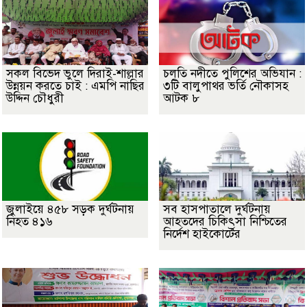
সকল বিভেদ ভুলে দিরাই-শাল্লার
চলতি নদীতে পুলিশের অভিযান :
উন্নয়ন করতে চাই : এমপি নাছির
৩টি বালুপাথর ভর্তি নৌকাসহ
উদ্দিন চৌধুরী
আটক ৮
জুলাইয়ে ৪৫৮ সড়ক দুর্ঘটনায়
সব হাসপাতালে দুর্ঘটনায়
নিহত ৪১৬
আহতদের চিকিৎসা নিশ্চিতের
নির্দেশ হাইকোর্টের