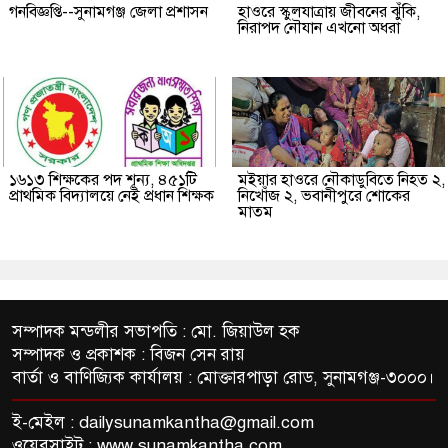
গনবিজ্ঞপ্তি--সুনামগঞ্জ জেলা প্রশাসন
হাওরে স্কুলযাত্রায় জীবনের ঝুঁকি,
নিরাপদ নৌযান এখনো অধরা
১৬১৩ শিক্ষকের পদ শূন্য, ৪৫১টি
মইয়ার হাওরে নৌকাডুবিতে নিহত ২,
প্রাথমিক বিদ্যালয়ে নেই প্রধান শিক্ষক
নিখোঁজ ২, ভবানীপুরে শোকের
মাতম
সম্পাদক মন্ডলীর সভাপতি : মো. জিয়াউল হক
সম্পাদক ও প্রকাশক : বিজন সেন রায়
বার্তা ও বাণিজ্যিক কার্যালয় : মোক্তারপাড়া রোড, সুনামগঞ্জ-৩০০০।
ই-মেইল :
dailysunamkantha@gmail.com
ওয়েবসাইট : www.sunamkantha.com