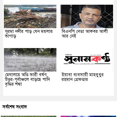
সুরমা নদীর পাড় যেন ময়লার
বিএনপি নেতা আকবর আলী
ভাগাড়
আর নেই
মেঘালয়ে অতি ভারী বর্ষণ,
ইয়াবা ব্যবসায়ী মাহবুবুর
উত্তর-পূর্বাঞ্চলে বাড়ছে পানি
রহমান গ্রেফতার
বৃদ্ধির শঙ্কা
সর্বশেষ সংবাদ