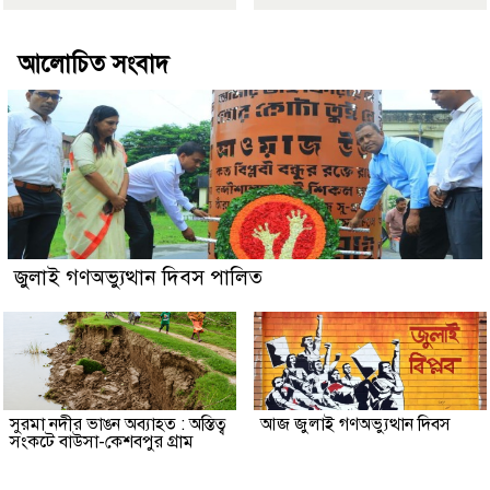
আলোচিত সংবাদ
জুলাই গণঅভ্যুত্থান দিবস পালিত
সুরমা নদীর ভাঙন অব্যাহত : অস্তিত্ব
আজ জুলাই গণঅভ্যুত্থান দিবস
সংকটে বাউসা-কেশবপুর গ্রাম