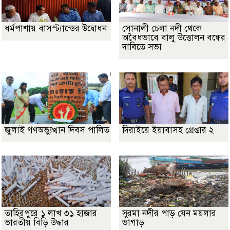
ধর্মপাশায় বাসস্ট্যান্ডের উদ্বোধন
সোনালী চেলা নদী থেকে
অবৈধভাবে বালু উত্তোলন বন্ধের
দাবিতে সভা
জুলাই গণঅভ্যুত্থান দিবস পালিত
দিরাইয়ে ইয়াবাসহ গ্রেপ্তার ২
তাহিরপুরে ১ লাখ ৩১ হাজার
সুরমা নদীর পাড় যেন ময়লার
ভারতীয় বিড়ি উদ্ধার
ভাগাড়