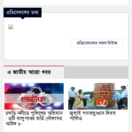
প্রতিবেদকের তথ্য
প্রতিবেদকের সকল নিউজ
এ জাতীয় আরো খবর
চলতি নদীতে পুলিশের অভিযান
জুলাই গণঅভ্যুত্থান দিবস
: ৩টি বালুপাথর ভর্তি নৌকাসহ
পালিত
আটক ৮