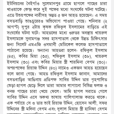
ইউনিয়নের নৈইগাঁও সুলেমানপুর গ্রামে ছাগলে গাছের চারা
খাওয়াকে কেন্দ্র করে দুই পক্ষের মধ্যে সংঘর্ষের ঘটনা ঘটেছে।
পরিষদের সম্প্রসারিত প্রশাসনিক ভবনের উদ্বোধন
এতে উভয়পক্ষের নারীসহ অন্তত ৫ জন আহত হয়েছেন। এ সময়
রে তৎপরতা চালানোর মুরোদ আওয়ামী লীগের নেই :
বসতবাড়ি ভাঙচুরেরও অভিযোগ পাওয়া গেছে। শনিবার (২
আগস্ট) দুপুর ২টায় কৃষক রফিকুল ইসলামের বাড়িতে এই
সংঘর্ষের ঘটনা ঘটে। আহতদের মধ্যে গুরুতর অবস্থায় খায়রুল
ইসলামকে সুনামগঞ্জ সদর হাসপাতাল থেকে উন্নত চিকিৎসার
সন্ত্রাসবিরোধী আইনে মামলা: নাদের, পলিন, রিপন-
জন্য সিলেট এমএজি ওসমানী মেডিকেল কলেজ হাসপাতালে
পাঠানো হয়েছে। অন্যান্য আহতরা হলেন- রফিকুল ইসলাম
 জন আসামি
(৪৫), কবির মিয়া (৩৫), শফিকুল ইসলাম (৩৮), খায়রুল
ইসলাম (৩০) এবং কবির মিয়ার স্ত্রী শারমিনা বেগম (৩০)।
ের ইলেক্ট্রনিক বুথ ও সেল্ফ সার্ভিস সেন্টারের উদ্বোধন
অপরপক্ষের রিয়াজ উদ্দিন (৪০) নামেও একজন আহত হয়েছেন
বলে জানা গেছে। আহত রফিকুল ইসলাম জানান, আমাদের
সুনামগঞ্জ জেলা প্রশাসন
বসতবাড়ির আঙিনায় প্রতিপক্ষ সাবির উদ্দিন তার গৃহপালিত
তির রেকর্ড সংশোধন ও স্বত্ব ফেরতের দাবি
ভেড়া-ছাগল ছেড়ে দিলে তারা আমার লাগানো বিভিন্ন ফলজ ও
বনজ গাছের চারা খেয়ে ফেলে। আমি ছাগল সরাতে গেলে
াত্রায় জীবনের ঝুঁকি, নিরাপদ নৌযান এখনো অধরা
সাবির উদ্দিন এসে অকথ্য ভাষায় গালিগালাজ করতে থাকে।
এক পর্যায়ে সে ও তার ভাই রিয়াজ উদ্দিন, হোসেন আলী, সফর
র পদ শূন্য, ৪৫১টি প্রাথমিক বিদ্যালয়ে নেই প্রধান
উদ্দিনের স্ত্রী মদিনা বেগম এবং দুলাল মিয়ার স্ত্রী হানিফা বেগম