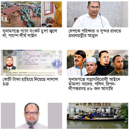
সুনামগঞ্জে গ্যাস সংকট চুলা জ্বলে
দেশকে পরিষ্কার ও সুন্দর রাখতে
না, পাম্পে দীর্ঘ লাইন
প্রধানমন্ত্রীর আহ্বান
কোটি টাকা হাতিয়ে নিয়েছে দালাল
‎সুনামগঞ্জে সন্ত্রাসবিরোধী আইনে
চক্র
মামলা: নাদের, পলিন, রিপন-
দীপঙ্করসহ ৪৮ জন আসামি