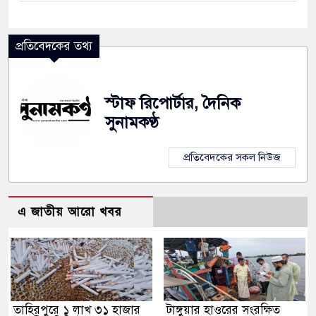
ে নৌকাডুবিতে নিহত ২, নিখোঁজ ২, ভবানীপুরে শোকের
প্রতিবেদকের তথ্য
ামলার অভিযোগে সংবাদ সম্মেলন, নিরাপত্তা ও সুষ্ঠু
স্টাফ রিপোর্টার, দৈনিক
সুনামকণ্ঠ
প্রতিবেদকের সকল নিউজ
এ জাতীয় আরো খবর
তাহিরপুরে ১ লাখ ৩১ হাজার
টাঙ্গুয়ার হাওরের সংরক্ষিত