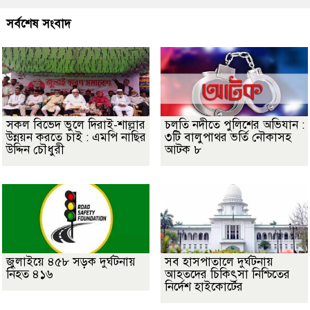
সর্বশেষ সংবাদ
সকল বিভেদ ভুলে দিরাই-শাল্লার
চলতি নদীতে পুলিশের অভিযান :
উন্নয়ন করতে চাই : এমপি নাছির
৩টি বালুপাথর ভর্তি নৌকাসহ
উদ্দিন চৌধুরী
আটক ৮
জুলাইয়ে ৪৫৮ সড়ক দুর্ঘটনায়
সব হাসপাতালে দুর্ঘটনায়
নিহত ৪১৬
আহতদের চিকিৎসা নিশ্চিতের
নির্দেশ হাইকোর্টের