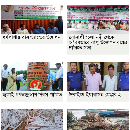
ধর্মপাশায় বাসস্ট্যান্ডের উদ্বোধন
সোনালী চেলা নদী থেকে
অবৈধভাবে বালু উত্তোলন বন্ধের
দাবিতে সভা
জুলাই গণঅভ্যুত্থান দিবস পালিত
দিরাইয়ে ইয়াবাসহ গ্রেপ্তার ২