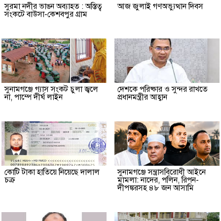
সুরমা নদীর ভাঙন অব্যাহত : অস্তিত্ব
আজ জুলাই গণঅভ্যুত্থান দিবস
সংকটে বাউসা-কেশবপুর গ্রাম
সুনামগঞ্জে গ্যাস সংকট চুলা জ্বলে
দেশকে পরিষ্কার ও সুন্দর রাখতে
না, পাম্পে দীর্ঘ লাইন
প্রধানমন্ত্রীর আহ্বান
কোটি টাকা হাতিয়ে নিয়েছে দালাল
‎সুনামগঞ্জে সন্ত্রাসবিরোধী আইনে
চক্র
মামলা: নাদের, পলিন, রিপন-
দীপঙ্করসহ ৪৮ জন আসামি