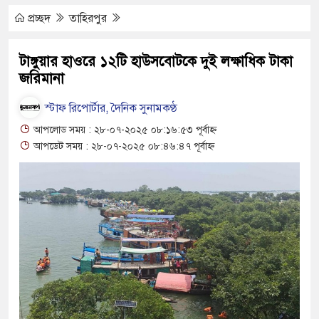
যুত্থান দিবস পালিত
প্রচ্ছদ
তাহিরপুর
 পাড় যেন ময়লার ভাগাড়
টাঙ্গুয়ার হাওরে ১২টি হাউসবোটকে দুই লক্ষাধিক টাকা
জরিমানা
াঙন অব্যাহত : অস্তিত্ব সংকটে বাউসা-কেশবপুর গ্রাম
 ঝুঁকি নিয়ে চলাচল
স্টাফ রিপোর্টার, দৈনিক সুনামকণ্ঠ
আপলোড সময় : ২৮-০৭-২০২৫ ০৮:১৬:৫৩ পূর্বাহ্ন
র অভাবে অনিশ্চয়তায় হাওরের শত শত শিক্ষার্থীর
আপডেট সময় : ২৮-০৭-২০২৫ ০৮:৪৬:৪৭ পূর্বাহ্ন
থামে মাধ্যমিকেই
দ সম্মেলন রফিকুল ইসলামের প্রতিপক্ষের সব অভিযোগ
ণঅভ্যুত্থান দিবস
্যাস সংকট চুলা জ্বলে না, পাম্পে দীর্ঘ লাইন
াতিয়ে নিয়েছে দালাল চক্র