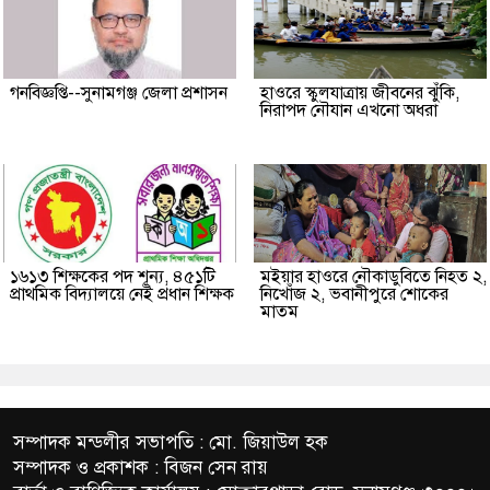
গনবিজ্ঞপ্তি--সুনামগঞ্জ জেলা প্রশাসন
হাওরে স্কুলযাত্রায় জীবনের ঝুঁকি,
নিরাপদ নৌযান এখনো অধরা
১৬১৩ শিক্ষকের পদ শূন্য, ৪৫১টি
মইয়ার হাওরে নৌকাডুবিতে নিহত ২,
প্রাথমিক বিদ্যালয়ে নেই প্রধান শিক্ষক
নিখোঁজ ২, ভবানীপুরে শোকের
মাতম
সম্পাদক মন্ডলীর সভাপতি : মো. জিয়াউল হক
সম্পাদক ও প্রকাশক : বিজন সেন রায়