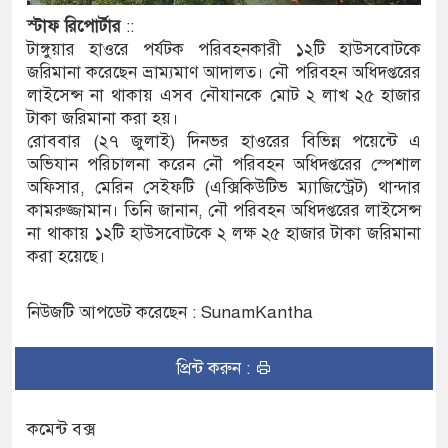
স্টাফ
রিপোর্টার
::
পরিষদের সম্প্রসারিত প্রশাসনিক ভবনের উদ্বোধন
টাঙ্গুয়ার হাওরে পর্যটক পরিবহনকারী ১২টি হাউসবোটকে
জরিমানা করেছেন ভ্রাম্যমাণ আদালত। নৌ পরিবহন অধিদপ্তরের
রে তৎপরতা চালানোর মুরোদ আওয়ামী লীগের নেই :
লাইসেন্স না থাকায় এসব নৌযানকে মোট ২ লাখ ২৫ হাজার
টাকা জরিমানা করা হয়।
রোববার (২৭ জুলাই) দিনভর হাওরের বিভিন্ন পয়েন্টে এ
অভিযান পরিচালনা করেন নৌ পরিবহন অধিদপ্তরের স্পেশাল
সন্ত্রাসবিরোধী আইনে মামলা: নাদের, পলিন, রিপন-
অফিসার, মেরিন সেইফটি (এক্সিকিউটিভ ম্যাজিস্ট্রেট) থান্দার
 জন আসামি
কামরুজ্জামান। তিনি জানান, নৌ পরিবহন অধিদপ্তরের লাইসেন্স
না থাকায় ১২টি হাউসবোটকে ২ লক্ষ ২৫ হাজার টাকা জরিমানা
ের ইলেক্ট্রনিক বুথ ও সেল্ফ সার্ভিস সেন্টারের উদ্বোধন
করা হয়েছে।
-সুনামগঞ্জ জেলা প্রশাসন
নিউজটি আপডেট করেছেন : SunamKantha
তির রেকর্ড সংশোধন ও স্বত্ব ফেরতের দাবি
প্রিন্ট করুন :
যাত্রায় জীবনের ঝুঁকি, নিরাপদ নৌযান এখনো অধরা
র পদ শূন্য, ৪৫১টি প্রাথমিক বিদ্যালয়ে নেই প্রধান
কমেন্ট বক্স