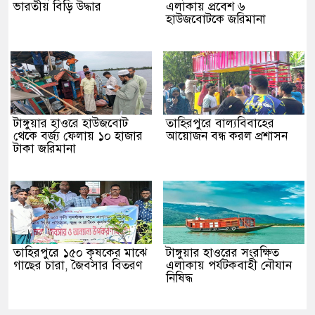
ভারতীয় বিড়ি উদ্ধার
এলাকায় প্রবেশ ৬
হাউজবোটকে জরিমানা
টাঙ্গুয়ার হাওরে হাউজবোট
তাহিরপুরে বাল্যবিবাহের
থেকে বর্জ্য ফেলায় ১০ হাজার
আয়োজন বন্ধ করল প্রশাসন
টাকা জরিমানা
তাহিরপুরে ১৫০ কৃষকের মাঝে
টাঙ্গুয়ার হাওরের সংরক্ষিত
গাছের চারা, জৈবসার বিতরণ
এলাকায় পর্যটকবাহী নৌযান
নিষিদ্ধ