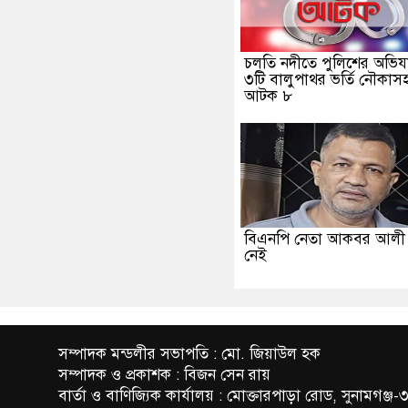
চলতি নদীতে পুলিশের অভিযা
৩টি বালুপাথর ভর্তি নৌকাস
আটক ৮
বিএনপি নেতা আকবর আল
নেই
সম্পাদক মন্ডলীর সভাপতি : মো. জিয়াউল হক
সম্পাদক ও প্রকাশক : বিজন সেন রায়
বার্তা ও বাণিজ্যিক কার্যালয় : মোক্তারপাড়া রোড, সুনামগঞ্জ