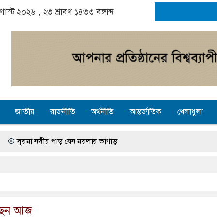
গাস্ট ২০২৬ ,
২৩ শ্রাবণ ১৪৩৩
বঙ্গাব্দ
জাতীয়
রাজনীতি
অর্থনীতি
আন্তর্জাতিক
খেলাধুলা
ীর পাড় যেন ময়লার ভাগাড়
 অনিশ্চয়তায় হাওরের শত শত শিক্ষার্থীর ভবিষ্যৎ, স্বপ্ন থামে মাধ্যমিকেই
ে গ্যাস সংকট চুলা জ্বলে না, পাম্পে দীর্ঘ লাইন
তৎপরতা চালানোর মুরোদ আওয়ামী লীগের নেই : স্বরাষ্ট্রমন্ত্রী
্ছেন আজ