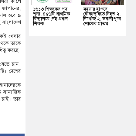
এশিয়া কাপে
 জাপানের,
১৬১৩ শিক্ষকের পদ
মইয়ার হাওরে
শূন্য, ৪৫১টি প্রাথমিক
নৌকাডুবিতে নিহত ২,
নাল হবে ৯
বিদ্যালয়ে নেই প্রধান
নিখোঁজ ২, ভবানীপুরে
ে বাংলাদেশ
শিক্ষক
শোকের মাতম
েই খেলার
 থেকে তাকে
িত্ব করছে।
 যেতে চান।
রছি। দেশের
 আমাদেরকে
তে সামাজিক
ে চাই। তার