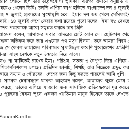
য়ার পেছনে ছিল তার উল্লেখযোগ্য ভূমিকা। এরপর ওমানে অনুষ্ঠিত 
র হয়েও খেলেন তিনি। চলতি এশিয়া কাপ হকিতে বাংলাদেশ দল ৪ জুলাই
এবং ৭ জুলাই হংকংয়ের মুখোমুখি হবে। ইমার দল জয় পেলে সেমিফাই
াই। ১৪ জুলাই দেশে ফেরার কথা রয়েছে পুরো দলের। ইমা স্বপ্ন দেখছ
ের পতাকাকে আরো সমুন্নত করতে চান তিনি।
আহমদ বলেন, আমাদের সবার আদরের ছোট বোন সে। ছোটকাল থেক
রতিবন্ধকা অতিক্রম করে তার এগুনোর পথ মসৃণ ছিলনা। তবে আমরা পিছন
 সে কেবল আমাদের পরিবারের মুখ উজ্জ্বল করেনি পুরোদেশের প্রতিনিধ
া বাংলাদেশকে নতুন উচ্চতায় নিয়ে যাবে।
লেও পা মাটিতেই রাখেন ইমা। পরিশ্রম, সততা ও নৈপুণ্য নিয়ে এগিয়ে
্ষানবিশকাল চলছে। প্রতিদিন জানছি, শিখছি আর নিজেকে প্রস্তুত ক
াছে সম্মান ও গৌরবের। দেশের জন্য কিছু করতে পারলেই আমি খুশি।
দের সাবেক চেয়ারম্যান ফারুক আহমেদ বলেন, আমাদের ক্ষুদে মেয়ে
িত্ব করছে। তাদের এগিয়ে যাওয়ার জন্য সামাজিক প্রতিবন্ধকতা দূর কর
 পুরুষের বৈষম্য ভুলে একজন খ্যাতিমান মানুষ হিসেবে তাকে দেখত
: SunamKantha