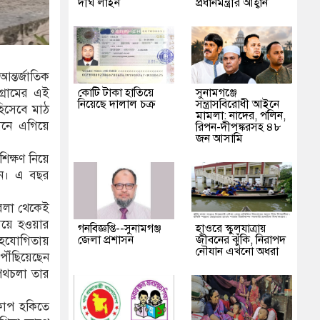
দীর্ঘ লাইন
প্রধানমন্ত্রীর আহ্বান
ন্তর্জাতিক
কোটি টাকা হাতিয়ে
‎সুনামগঞ্জে
 গ্রামের এই
নিয়েছে দালাল চক্র
সন্ত্রাসবিরোধী আইনে
হিসেবে মাঠ
মামলা: নাদের, পলিন,
মনে এগিয়ে
রিপন-দীপঙ্করসহ ৪৮
জন আসামি
শিক্ষণ নিয়ে
েন। এ বছর
েলা থেকেই
মেয়ে হওয়ার
গনবিজ্ঞপ্তি--সুনামগঞ্জ
হাওরে স্কুলযাত্রায়
জেলা প্রশাসন
জীবনের ঝুঁকি, নিরাপদ
 সহযোগিতায়
নৌযান এখনো অধরা
পৌঁছিয়েছেন
 পথচলা তার
 কাপ হকিতে