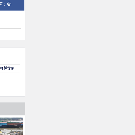
ুন :
কল নিউজ