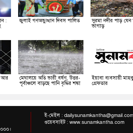
ন :
জুলাই গণঅভ্যুত্থান দিবস পালিত
সুরমা নদীর পাড় যেন
হ
ভাগাড়
ী আর
মেঘালয়ে অতি ভারী বর্ষণ, উত্তর-
ইয়াবা ব্যবসায়ী মাহব
পূর্বাঞ্চলে বাড়ছে পানি বৃদ্ধির শঙ্কা
গ্রেফতার
ই-মেইল :
dailysunamkantha@gmail.co
ওয়েবসাইট : www.sunamkantha.com
-৩০০০।