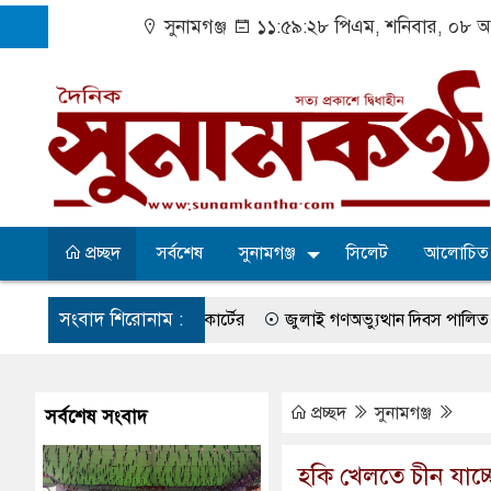
সুনামগঞ্জ
১১:৫৯:২৮ পিএম
, শনিবার, ০৮ অ
প্রচ্ছদ
সর্বশেষ
সুনামগঞ্জ
সিলেট
আলোচিত
সংবাদ শিরোনাম :
ের নির্দেশ হাইকোর্টের
জুলাই গণঅভ্যুত্থান দিবস পালিত
সুরমা নদ
-কেশবপুর গ্রাম
বেহাল সড়কে ঝুঁকি নিয়ে চলাচল
একটি কলেজের অভাবে
র সব অভিযোগ প্রত্যাখ্যান
আজ জুলাই গণঅভ্যুত্থান দিবস
সুনামগঞ্জ
প্রচ্ছদ
সুনামগঞ্জ
সর্বশেষ সংবাদ
পজেলা পরিষদের সম্প্রসারিত প্রশাসনিক ভবনের উদ্বোধন
৫ আগস্ট ঘিরে 
​হকি খেলতে চীন যাচ