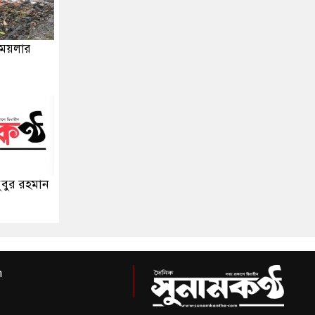
 ময়লার
ুবুর রহমান
m