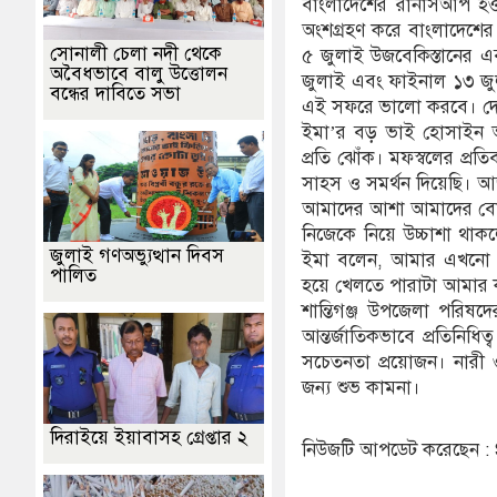
বাংলাদেশের রানার্সআপ হও
অংশগ্রহণ করে বাংলাদেশে
সোনালী চেলা নদী থেকে
৫ জুলাই উজবেকিস্তানের 
অবৈধভাবে বালু উত্তোলন
জুলাই এবং ফাইনাল ১৩ জুল
বন্ধের দাবিতে সভা
এই সফরে ভালো করবে। দেশ
ইমা’র বড় ভাই হোসাইন 
প্রতি ঝোঁক। মফস্বলের প্
সাহস ও সমর্থন দিয়েছি। আজ
আমাদের আশা আমাদের বোনর
নিজেকে নিয়ে উচ্চাশা থাক
জুলাই গণঅভ্যুত্থান দিবস
ইমা বলেন, আমার এখনো শিক
পালিত
হয়ে খেলতে পারাটা আমার ক
শান্তিগঞ্জ উপজেলা পরিষ
আন্তর্জাতিকভাবে প্রতিনিধ
সচেতনতা প্রয়োজন। নারী ও
জন্য শুভ কামনা।
দিরাইয়ে ইয়াবাসহ গ্রেপ্তার ২
নিউজটি আপডেট করেছেন 