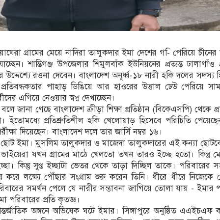
য়াঘেরা গ্রামের মেয়ে নাদিরা তালুকদার ইমা দেশের গ-ি পেরিয়ে চীনের আ
যাচ্ছেন। শান্তিগঞ্জ উপজেলার শিমুলবাঁক ইউনিয়নের প্রত্যন্ত ঢালাগাঁও
দ্দেশ্যে রওনা দেবেন। বাংলাদেশ অনূর্ধ্ব-১৮ নারী হকি দলের সদস্য 
প্রতিবন্ধকতার পাহাড় ডিঙিয়ে আর হাওরের উত্তাল ঢেউ পেরিয়ে সা
ীদের এগিয়ে নেওয়ার স্বপ্ন দেখাচ্ছেন।
লে জানা গেছে বাংলাদেশ ক্রীড়া শিক্ষা প্রতিষ্ঠান (বিকেএসপি) থেকে প্র
। ইতোমধ্যে প্রতিশ্রুতিশীল হকি খেলোয়াড় হিসেবে পরিচিতি পেয়েছ
্ষা দিয়েছেন। বাংলাদেশ দলে তার জার্সি নম্বর ১৬।
 ছোট ইমা। মুসলিম তালুকদার ও মাজেদা তালুকদারের এই কন্যা ছোটব
 ভাইয়েরা যখন গ্রামের মাঠে খেলতো তখন তারও ইচ্ছে হতো। কিন্তু 
া। কিন্তু সুপ্ত ইচ্ছাটা ভেতর থেকে তাড়া দিচ্ছিল তাকে। পরিবারের
 করে লক্ষ্যে পৌঁছার সংগ্রাম শুরু করেন তিনি। ধীরে ধীরে নিজেকে 
বারের সমর্থন পেলে যে নারীর সম্ভাবনা জাগিয়ে তোলা যায় - ইমার
 পরিবারের প্রতি কৃতজ্ঞ।
তর্জাতিক অঙ্গনে অভিষেক ঘটে ইমার। সিঙ্গাপুরে অনুষ্ঠিত এএইচএফ