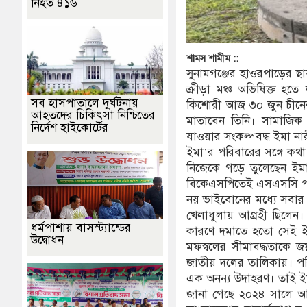
নিহত ৪১৬
শামস শামীম ::
সুনামগঞ্জের হাওরপাড়ের ছা
ক্রীড়া মঞ্চ অভিষিক্ত হতে 
সব হাসপাতালে দুর্ঘটনায়
কিশোরী আজ ৩০ জুন চীনের উ
আহতদের চিকিৎসা নিশ্চিতের
মাতাবেন তিনি। সামাজিক 
নির্দেশ হাইকোর্টের
যাওয়ার সংকল্পবদ্ধ ইমা নার
ইমা’র পরিবারের সঙ্গে কথা ব
নিজেকে গড়ে তুলেছেন ইমা
বিকেএসপিতেই এসএসসি পরীক
নয় ভাইবোনের মধ্যে সবার
খেলাধুলায় আগ্রহী ছিলেন।
ধর্মপাশায় বাসস্ট্যান্ডের
কারণে দমাতে হতো সেই ইচ্ছ
উদ্বোধন
মফস্বলের সীমাবদ্ধতাকে জয়
জাতীয় দলের তালিকায়। পরি
এক অনন্য উদাহরণ। তাই ইমা
জানা গেছে ২০২৪ সালে আন্