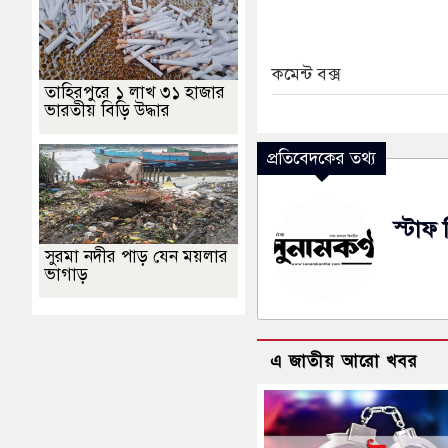
কমেন্ট বক্স
তাহিরপুরে ১ লাখ ৩১ হাজার
ভারতীয় বিড়ি উদ্ধার
প্রতিবেদকের তথ্য
স্টাফ 
সুরমা নদীর পাড় যেন ময়লার
ভাগাড়
এ জাতীয় আরো খবর