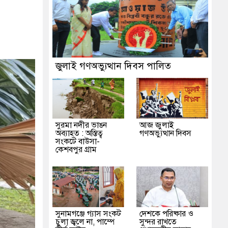
জুলাই গণঅভ্যুত্থান দিবস পালিত
সুরমা নদীর ভাঙন
আজ জুলাই
অব্যাহত : অস্তিত্ব
গণঅভ্যুত্থান দিবস
সংকটে বাউসা-
কেশবপুর গ্রাম
সুনামগঞ্জে গ্যাস সংকট
দেশকে পরিষ্কার ও
চুলা জ্বলে না, পাম্পে
সুন্দর রাখতে